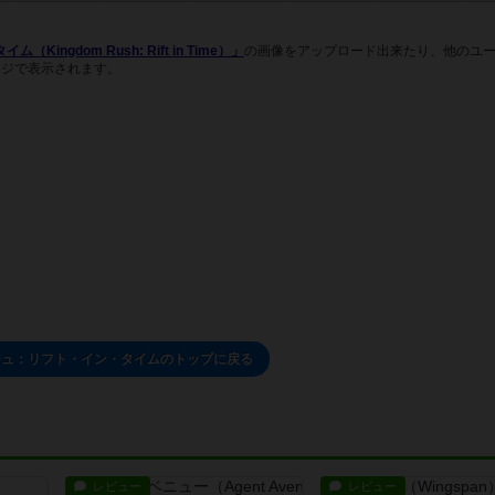
gdom Rush: Rift in Time）」
の画像をアップロード出来たり、他のユ
ージで表示されます。
シュ：リフト・イン・タイムのトップに戻る
レビュー
レビュー