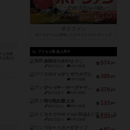
ボドファン
ボードゲームに特化したクラウドファンディング
アクセス数 急上昇中
でも指摘
力な鳥(カ
無限まちがいさがし
574
PT
紹介文あり
2件の投稿
リワイルド：サウスアメリカ
389
PT
紹介文なし
2件の投稿
アンダー・ザ・テーブラー
378
PT
紹介文あり
1件の投稿
宵と暁の呪文書
133
PT
紹介文あり
8件の投稿
セミファイナル ～お前はまだ生きている～
103
PT
紹介文あり
1件の投稿
ワン・トゥ・ファイブ
97