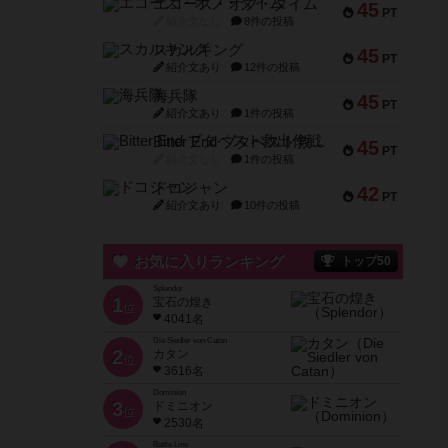
エコーズ・オブ・タイム
45
PT
紹介文なし
8件の投稿
スカルキング
45
PT
紹介文あり
12件の投稿
海兵隊
45
PT
紹介文あり
1件の投稿
Bitter End ブタペスト救出作戦
45
PT
紹介文なし
1件の投稿
ドコジャン
42
PT
紹介文あり
10件の投稿
お気に入りランキング
トップ50
Splendor
1
宝石の煌き
位
4041名
Die Siedler von Catan
2
カタン
位
3616名
Dominion
3
ドミニオン
位
2530名
Battle Line