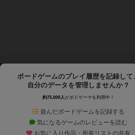
ボードゲームのプレイ履歴を記録して
自分のデータを管理しませんか？
約75,000人
がボドゲーマを利用中！
ボドゲーマTOP
ボードゲーム通販
遊んだボードゲームを記録する
気になるゲームのレビューを読む
ボードゲームを検索する
新作・再入荷情報
お気に入り作品・所有リストの共有
ボードゲームの新着レビュー
定番ボードゲームの通販