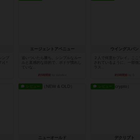
エージェントアベニュー
ウイングスパン
シンプ
追いついたら勝ち。シンプルなルー
２人で何度かプレイ。ここ
♪(＾
ルと直感的な目的で、ボドゲ慣れし
されているように、一部強
ていな...
ラス...
約5時間前
by daisdice
約5時間前
by S
レビュー
レビュー
ニューオールド
デクリプト