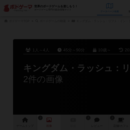
世界のボードゲームを楽しもう！
ボードゲーム専門の総合情報サイト
データベース
検
ボドゲーマTOP
ボードゲームの検索
キングダム・ラッシュ：リフト・イン・
1人～4人
45分～90分
10歳～
2
キングダム・ラッシュ：
2件の画像
2
1
1
ゲーム
トップ
画像
動画
レビュー
店舗/
カフェ