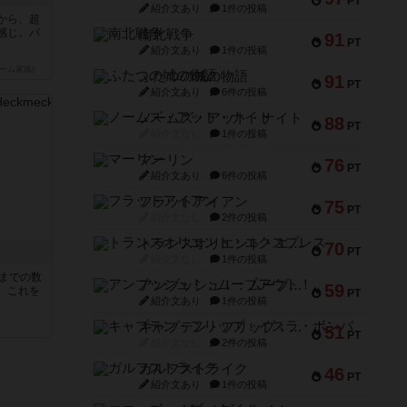
PT
紹介文あり
1件の投稿
から、超
感じ。パ
南北戦争
91
PT
紹介文あり
1件の投稿
ーム家族)
ふたつの城の物語
91
PT
紹介文あり
6件の投稿
ノームズ・アット・ナイト
88
PT
紹介文なし
1件の投稿
マーリン
76
PT
紹介文あり
6件の投稿
フラットアイアン
75
PT
紹介文なし
2件の投稿
トランスオリエント・エクスプレス
70
PT
紹介文なし
1件の投稿
5までの数
アンブッシュ！：ムーブアウト！
59
。これを
PT
紹介文あり
1件の投稿
キャプテン・フリップ：イスラ・ボンバ
51
PT
紹介文なし
2件の投稿
ガルフストライク
46
PT
紹介文あり
1件の投稿