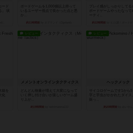
カード
ボードゲームを1,000個以上持って
プレイ感がしっかりしてる
」 状
いるユーザー視点で良かった点と悪
ボードゲームやったなって
か...
ーティ...
nd）
約11時間前
by オグランド（Oguland）
約12時間前
by ヒロ(新！ボードゲ
レビュー
レビュー
ュ
メメントオンラインタクティクス
ヘックメック
木箱を
どんどん物量が増えて大変になって
サイコロゲームです1から
大化
いく押し付け合いが楽しいゲーム盛
字と芋虫がかかれたダイス
り上が...
振っ...
約19時間前
by nekomanma222
約20時間前
by みいやん