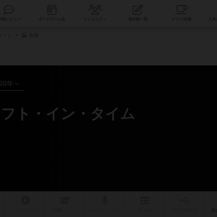
索
新着レビュー
ボードゲーム会
コミュニティ
掲示板一覧
タイム
画像
020年～
リフト・イン・タイム
リプレイ
日記
戦略
・コツ
ルール
/インスト
掲示板
拡張/関連
作
次