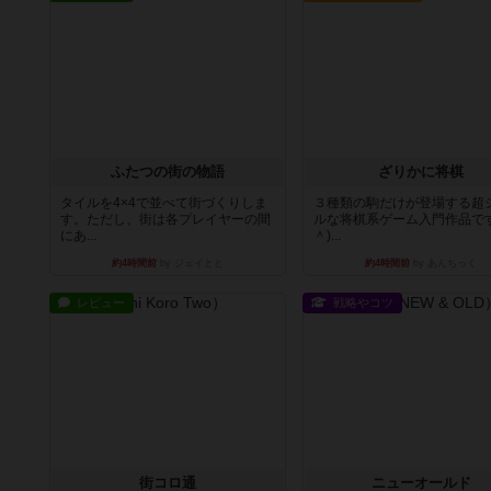
ふたつの街の物語
ざりかに将棋
タイルを4×4で並べて街づくりしま
３種類の駒だけが登場する超
す。ただし、街は各プレイヤーの間
ルな将棋系ゲーム入門作品です
にあ...
＾)...
約4時間前
by ジェイとと
約4時間前
by あんちっく
レビュー
戦略やコツ
街コロ通
ニューオールド