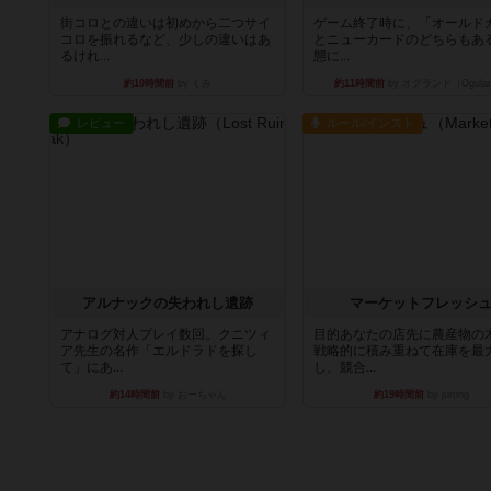
街コロとの違いは初めから二つサイ
ゲーム終了時に、「オールド
コロを振れるなど、少しの違いはあ
とニューカードのどちらもある
るけれ...
態に...
約10時間前
by くみ
約11時間前
by オグランド（Ogula
レビュー
ルール/インスト
アルナックの失われし遺跡
マーケットフレッシ
アナログ対人プレイ数回。クニツィ
目的あなたの店先に農産物の
ア先生の名作「エルドラドを探し
戦略的に積み重ねて在庫を最
て」にあ...
し、競合...
約14時間前
by おーちゃん
約19時間前
by jurong