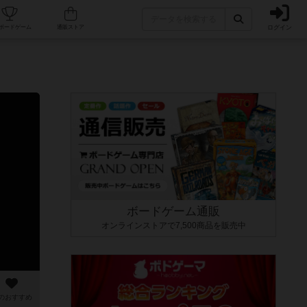
ログイン
カフェ/店舗
人気ボードゲーム
通販ストア
ボードゲーム通販
オンラインストアで7,500商品を販売中
のおすすめ