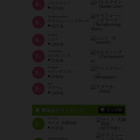
4
バトルライン
位
2379名
Terraforming Mars
5
テラフォーミングマーズ
位
2371名
6 nimmt!
6
ニムト
位
2202名
Carcassonne
7
カルカソンヌ
位
2191名
Wingspan
8
ウイングスパン
位
2150名
Azul
9
アズール
位
1903名
興味ありランキング
トップ50
SCYTHE
1
サイズ -大鎌戦役-
位
2415名
Terraforming Mars