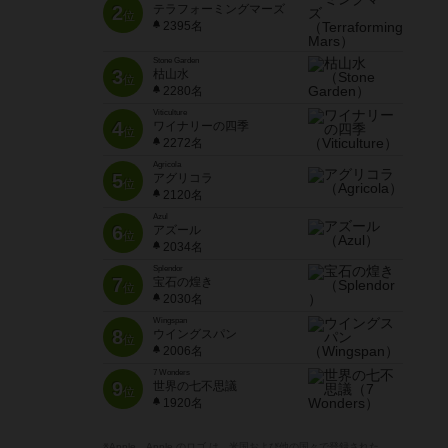
2
テラフォーミングマーズ
位
2395名
Stone Garden
3
枯山水
位
2280名
Viticulture
4
ワイナリーの四季
位
2272名
Agricola
5
アグリコラ
位
2120名
Azul
6
アズール
位
2034名
Splendor
7
宝石の煌き
位
2030名
Wingspan
8
ウイングスパン
位
2006名
7 Wonders
9
世界の七不思議
位
1920名
※Apple、Apple のロゴ は、米国および他の国々で登録された