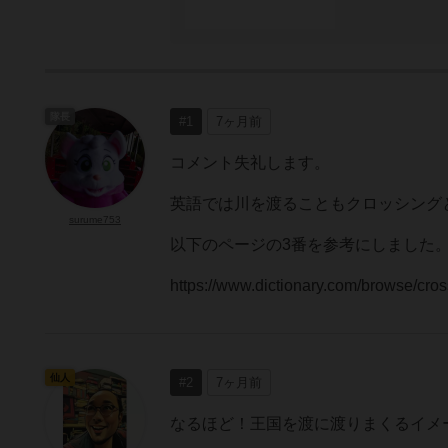
隊長
#1
7ヶ月前
コメント失礼します。
英語では川を渡ることもクロッシング
surume753
以下のページの3番を参考にしました
https://www.dictionary.com/browse/c
仙人
#2
7ヶ月前
なるほど！王国を渡に渡りまくるイメ