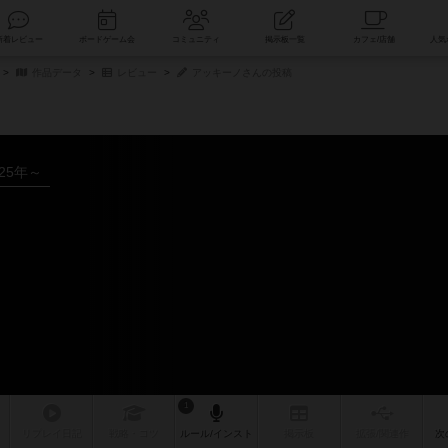
索
新着レビュー
ボードゲーム会
コミュニティ
掲示板一覧
作品データ
レビュー
アッキーノさんの投稿
025年～
ー
1
リプレイ
日記
戦略
・コツ
ルール
/インスト
掲示板
拡張/関連
作
次