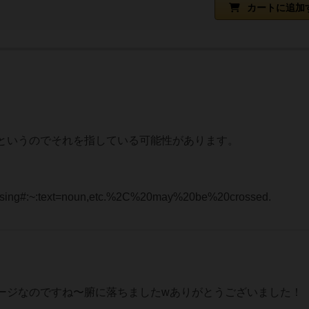
カートに追加
というのでそれを指している可能性があります。
。
rossing#:~:text=noun,etc.%2C%20may%20be%20crossed.
ージなのですね〜腑に落ちましたwありがとうございました！