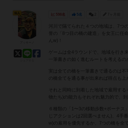
仙人
598名
5名
2
7ヶ月前
河川で隔てられた４つの地域は、7つ
誉の「8つ目の橋の建造」を女王に任
んw)！
アッキーノ
ゲームは全4ラウンドで、地域を行き
一筆書きの如く進むルートを考えるの
シェアする
実は全ての橋を一筆書きで通るのは不
の橋全てを通る事が出来れば得点も上
それと同時に到着した地域で雇用する
物たち)の能力もそれぞれ魅力的で、
６種類の「1〜3の移動歩数+ボーナス
じアクションは2回選べません)、4手
w)の雇用を優先するか、7つの橋を