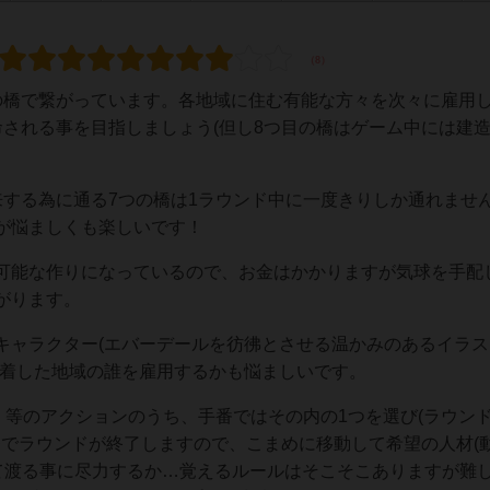
の橋で繋がっています。各地域に住む有能な方々を次々に雇用
命される事を目指しましょう(但し8つ目の橋はゲーム中には建
来する為に通る7つの橋は1ラウンド中に一度きりしか通れませ
が悩ましくも楽しいです！
可能な作りになっているので、お金はかかりますが気球を手配
がります。
キャラクター(エバーデールを彷彿とさせる温かみのあるイラス
到着した地域の誰を雇用するかも悩ましいです。
」等のアクションのうち、手番ではその内の1つを選び(ラウン
番でラウンドが終了しますので、こまめに移動して希望の人材(
全て渡る事に尽力するか…覚えるルールはそこそこありますが難