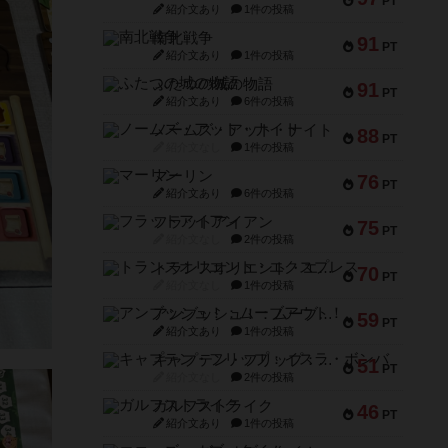
PT
紹介文あり
1件の投稿
南北戦争
91
PT
紹介文あり
1件の投稿
ふたつの城の物語
91
PT
紹介文あり
6件の投稿
ノームズ・アット・ナイト
88
PT
紹介文なし
1件の投稿
マーリン
76
PT
紹介文あり
6件の投稿
フラットアイアン
75
PT
紹介文なし
2件の投稿
トランスオリエント・エクスプレス
70
PT
紹介文なし
1件の投稿
アンブッシュ！：ムーブアウト！
59
PT
紹介文あり
1件の投稿
キャプテン・フリップ：イスラ・ボンバ
51
PT
紹介文なし
2件の投稿
ガルフストライク
46
PT
紹介文あり
1件の投稿