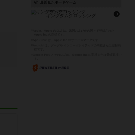
最近見たボードゲーム
Kingdom Crossing
キングダムクロッシング
※Apple、Apple のロゴ は、米国および他の国々で登録された
Apple Inc.の商標です。
※App Store は、Apple Inc.のサービスマークです。
※Android は、グーグル インコーポレイテッドの商標または登録商
標です。
※Google Play とそのロゴは、Google Inc.の商標または登録商標で
す。