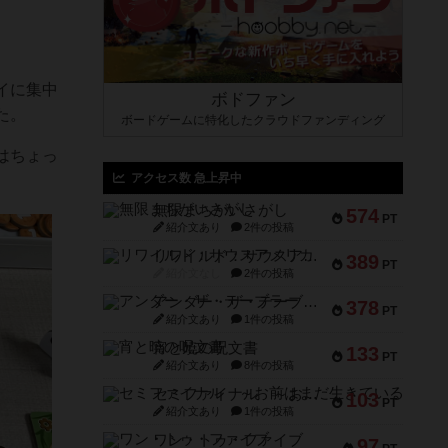
イに集中
ボドファン
た。
ボードゲームに特化したクラウドファンディング
はちょっ
アクセス数 急上昇中
無限まちがいさがし
574
PT
紹介文あり
2件の投稿
リワイルド：サウスアメリカ
389
PT
紹介文なし
2件の投稿
アンダー・ザ・テーブラー
378
PT
紹介文あり
1件の投稿
宵と暁の呪文書
133
PT
紹介文あり
8件の投稿
セミファイナル ～お前はまだ生きている～
103
PT
紹介文あり
1件の投稿
ワン・トゥ・ファイブ
97