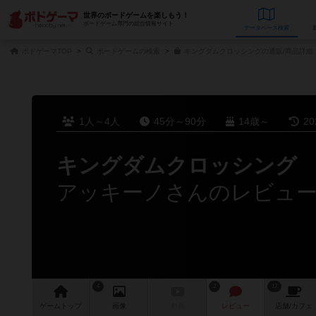
世界のボードゲームを楽しもう！
ボードゲーム専門の総合情報サイト
データベース
検
ボドゲーマTOP
ボードゲームの検索
キングダムクロッシングの通販/商品詳細
1人～4人
45分～90分
14歳～
2
キングダムクロッシング
アッキーノさんのレビュ
4
2
12
ゲーム
トップ
画像
動画
レビュー
店舗/
カフェ