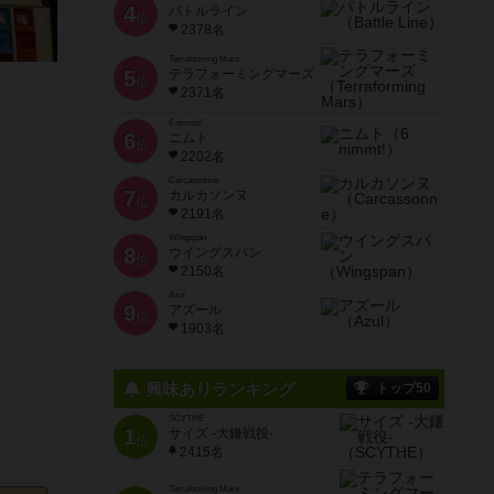
4
バトルライン
位
2378名
Terraforming Mars
5
テラフォーミングマーズ
位
2371名
6 nimmt!
6
ニムト
位
2202名
Carcassonne
7
カルカソンヌ
位
2191名
Wingspan
8
ウイングスパン
位
2150名
Azul
9
アズール
位
1903名
興味ありランキング
トップ50
SCYTHE
1
サイズ -大鎌戦役-
位
2415名
Terraforming Mars