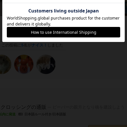
この投稿に
5
名が
ナイス！
しました
ムクロッシングの通販
ビーバーの親方となり橋を建設しよう
以内に発送
日本語ルール付き/日本語版