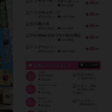
エコーズ・オブ・タイム
45
PT
紹介文なし
8件の投稿
スカルキング
45
PT
紹介文あり
12件の投稿
海兵隊
45
PT
紹介文あり
1件の投稿
Bitter End ブタペスト救出作戦
45
PT
紹介文なし
1件の投稿
ドコジャン
42
PT
紹介文あり
10件の投稿
お気に入りランキング
トップ50
Splendor
1
宝石の煌き
位
4041名
Die Siedler von Catan
2
カタン
位
3616名
Dominion
3
ドミニオン
位
2530名
Battle Line