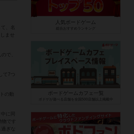
人気ボードゲーム
して、名
総合おすすめランキング
造しませ
んので、
して7つ
ボードゲームカフェ一覧
トの動
ボドゲが遊べる店舗を全国500店舗以上掲載中
ド中に同
動物です
し過ぎな