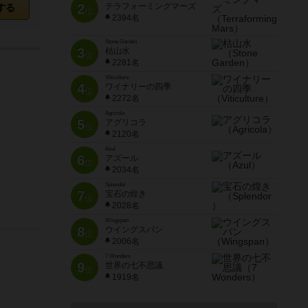
2
テラフォーミングマーズ
する
位
2394名
Stone Garden
3
枯山水
位
2281名
Viticulture
4
ワイナリーの四季
位
2272名
Agricola
5
アグリコラ
位
2120名
Azul
6
アズール
位
2034名
Splendor
7
宝石の煌き
位
2028名
Wingspan
8
ウイングスパン
位
2006名
7 Wonders
9
世界の七不思議
位
1919名