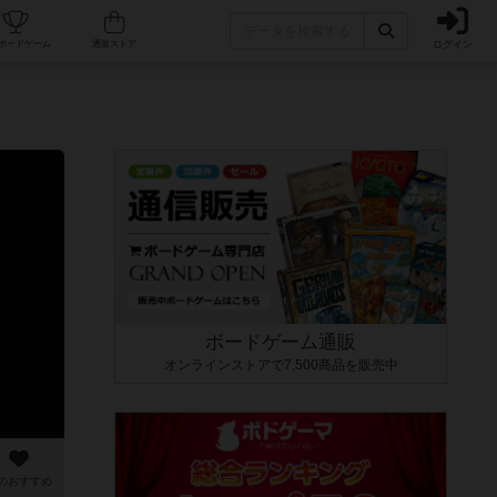
ログイン
カフェ/店舗
人気ボードゲーム
通販ストア
ボードゲーム通販
オンラインストアで7,500商品を販売中
のおすすめ