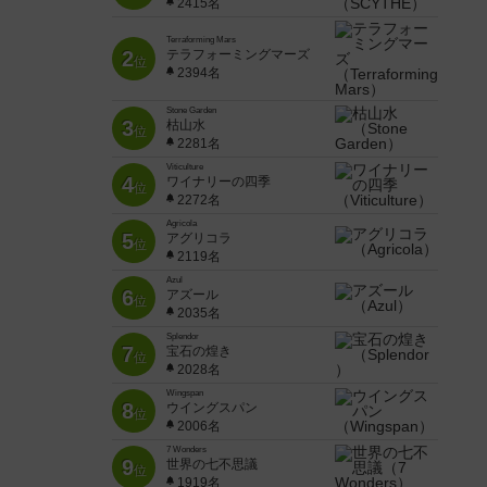
2415名
Terraforming Mars
2
テラフォーミングマーズ
位
2394名
Stone Garden
3
枯山水
位
2281名
Viticulture
4
ワイナリーの四季
位
2272名
Agricola
5
アグリコラ
位
2119名
Azul
6
アズール
位
2035名
Splendor
7
宝石の煌き
位
2028名
Wingspan
8
ウイングスパン
位
2006名
7 Wonders
9
世界の七不思議
位
1919名