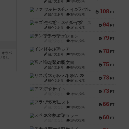
紹介文あり
1件の投稿
ファースト・イン・フライト
108
PT
紹介文あり
3件の投稿
モズビ－ズ・レイダ－ズ
94
PT
紹介文あり
1件の投稿
テンプテーション
79
PT
紹介文なし
2件の投稿
インドネシア
78
PT
す。オラパ
紹介文あり
2件の投稿
りまし
宵と暁の呪文書
75
PT
紹介文あり
8件の投稿
リスボン・トラム 28
73
PT
紹介文あり
9件の投稿
アマナイト
73
PT
紹介文なし
1件の投稿
ブラヴェスト
66
PT
紹介文なし
1件の投稿
スペクタキュラー
60
PT
紹介文なし
1件の投稿
スモールワールド