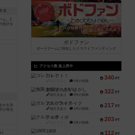
クス
ーム。2
の合計を
ボドファン
ボードゲームに特化したクラウドファンディング
アクセス数 急上昇中
コレクト！
340
PT
紹介文なし
1件の投稿
無限まちがいさがし
322
PT
紹介文あり
2件の投稿
ガルフストライク
217
るかを決
PT
紹介文あり
1件の投稿
字が得点
クルティボ
203
PT
紹介文なし
1件の投稿
1809
112
PT