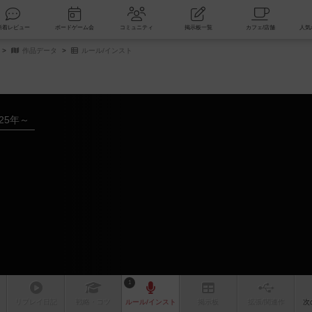
索
新着レビュー
ボードゲーム会
コミュニティ
掲示板一覧
作品データ
ルール/インスト
025年～
1
リプレイ
日記
戦略
・コツ
ルール
/インスト
掲示板
拡張/関連
作
次