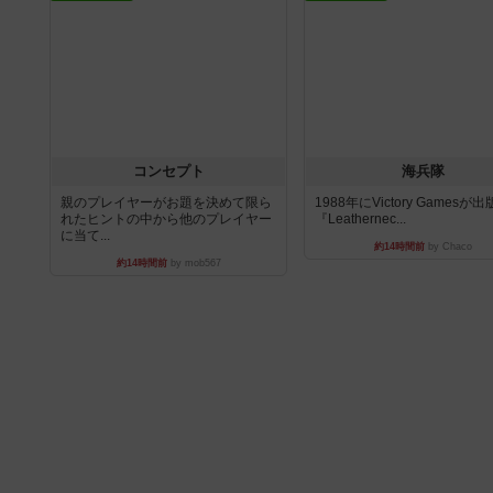
コンセプト
海兵隊
親のプレイヤーがお題を決めて限ら
1988年にVictory Gamesが
れたヒントの中から他のプレイヤー
『Leathernec...
に当て...
約14時間前
by Chaco
約14時間前
by mob567