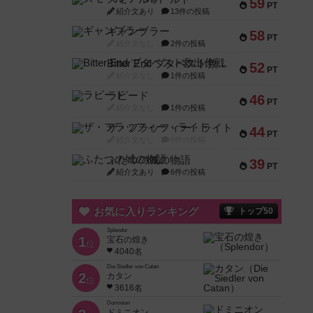
59
PT
紹介文あり
13件の投稿
ギャンブラー
58
PT
紹介文なし
2件の投稿
Bitter End ブタペスト救出作戦
52
PT
紹介文なし
1件の投稿
ラピード
46
PT
紹介文なし
1件の投稿
ザ・フラッフィー・ライト
44
PT
紹介文なし
0件の投稿
ふたつの城の物語
39
PT
紹介文あり
6件の投稿
お気に入りランキング
トップ50
Splendor
1
宝石の煌き
位
4040名
Die Siedler von Catan
2
カタン
位
3616名
Dominion
ドミニオン