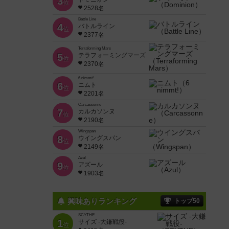
3
位
2528名
Battle Line
4
バトルライン
位
2377名
Terraforming Mars
5
テラフォーミングマーズ
位
2370名
6 nimmt!
6
ニムト
位
2201名
Carcassonne
7
カルカソンヌ
位
2190名
Wingspan
8
ウイングスパン
位
2149名
Azul
9
アズール
位
1903名
興味ありランキング
トップ50
SCYTHE
1
サイズ -大鎌戦役-
位