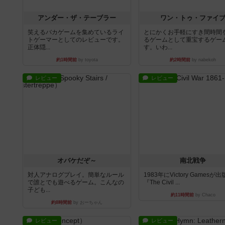
アンダー・ザ・テーブラー
ワン・トゥ・ファイ
笑えるバカゲームを集めているライ
とにかくお手軽にすき間時間
トゲーマーとしてのレビューです。
るゲームとして重宝するゲー
正体隠...
す。いわ...
約1時間前
by toyota
約2時間前
by nabekoh
レビュー
レビュー
オバケだぞ～
南北戦争
対人アナログプレイ。簡単なルール
1983年にVictory Gamesが
で誰とでも遊べるゲーム。こんなの
『The Civil ...
子ども...
約11時間前
by Chaco
約8時間前
by おーちゃん
レビュー
レビュー