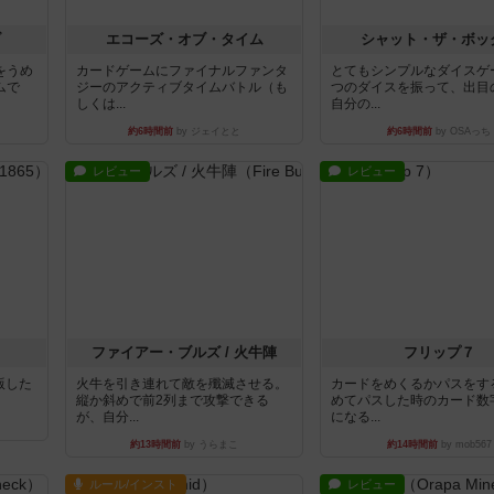
ブ
エコーズ・オブ・タイム
シャット・ザ・ボッ
をうめ
カードゲームにファイナルファンタ
とてもシンプルなダイスゲ
ムで
ジーのアクティブタイムバトル（も
つのダイスを振って、出目
しくは...
自分の...
約6時間前
by ジェイとと
約6時間前
by OSAっち
レビュー
レビュー
ファイアー・ブルズ / 火牛陣
フリップ７
出版した
火牛を引き連れて敵を殲滅させる。
カードをめくるかパスをす
縦か斜めで前2列まで攻撃できる
めてパスした時のカード数
が、自分...
になる...
約13時間前
by うらまこ
約14時間前
by mob567
ルール/インスト
レビュー