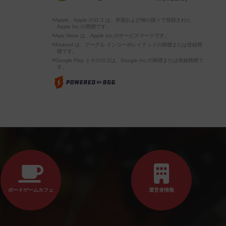
※Apple、Apple のロゴ は、米国および他の国々で登録された
Apple Inc.の商標です。
※App Store は、Apple Inc.のサービスマークです。
※Android は、グーグル インコーポレイテッドの商標または登録商
標です。
※Google Play とそのロゴは、Google Inc.の商標または登録商標で
す。
ボードゲームカフェ
運営者情報