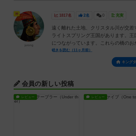
神
1817名
2名
0
充実
遠く離れた土地、クリスタル川が交差
ライトスプリング王国があります。王
につながっています。これらの橋のおか
jurong
続きを読む（11ヶ月前）
キング
会員の新しい投稿
レビュー
レビュー