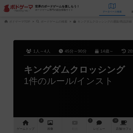
世界のボードゲームを楽しもう！
ボードゲーム専門の総合情報サイト
データベース
検
ボドゲーマTOP
ボードゲームの検索
キングダムクロッシングの通販/商品詳細
1人～4人
45分～90分
14歳～
2
キングダムクロッシング
1件のルール/インスト
4
2
10
ゲーム
トップ
画像
動画
レビュー
店舗/
カフェ