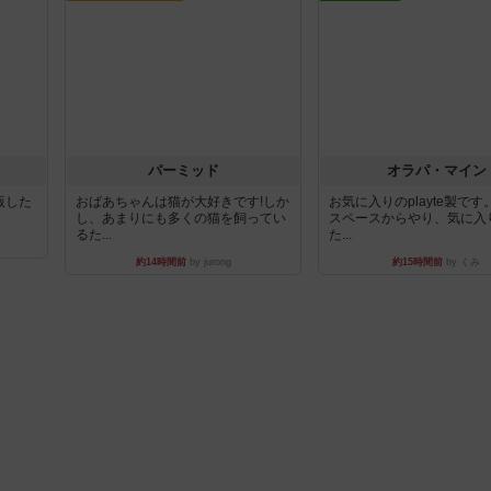
パーミッド
オラパ・マイン
出版した
おばあちゃんは猫が大好きです!しか
お気に入りのplayte製で
し、あまりにも多くの猫を飼ってい
スペースからやり、気に入
るた...
た...
約14時間前
by jurong
約15時間前
by くみ