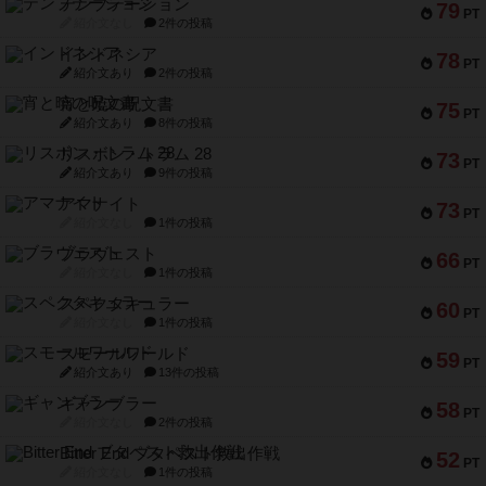
テンプテーション
79
PT
紹介文なし
2件の投稿
インドネシア
78
PT
紹介文あり
2件の投稿
宵と暁の呪文書
75
PT
紹介文あり
8件の投稿
リスボン・トラム 28
73
PT
紹介文あり
9件の投稿
アマナイト
73
PT
紹介文なし
1件の投稿
ブラヴェスト
66
PT
紹介文なし
1件の投稿
スペクタキュラー
60
PT
紹介文なし
1件の投稿
スモールワールド
59
PT
紹介文あり
13件の投稿
ギャンブラー
58
PT
紹介文なし
2件の投稿
Bitter End ブタペスト救出作戦
52
PT
紹介文なし
1件の投稿