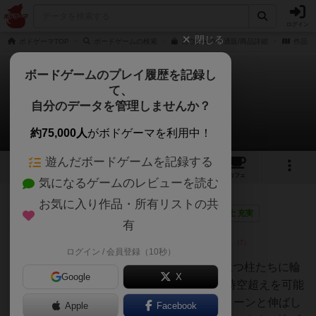
ログイン
閉じる
ボドゲーマTOP
ボードゲームの検索
カウチャクの通販/商品詳細
作品デ
ボードゲームのプレイ履歴を記録し
て、
カウチャク
自分のデータを管理しませんか？
6件のレビュー
約75,000人
がボドゲーマを利用中！
遊んだボードゲームを記録する
6
6
28
トップ
画像
動画
レビュー
カフェ
気になるゲームのレビューを読む
お気に入り作品・所有リストの共
仙人
180名
1名
1
画像
充実
有
ログイン / 会員登録（10秒）
アッキーノ
ゲームボードに格子状にそびえ立つ柱たちに輪
Google
X
ゴム(カウチャキウムと呼ばれる時空超えを可能
にするレア物質なのですw)をビヨーンと伸ばし
Apple
Facebook