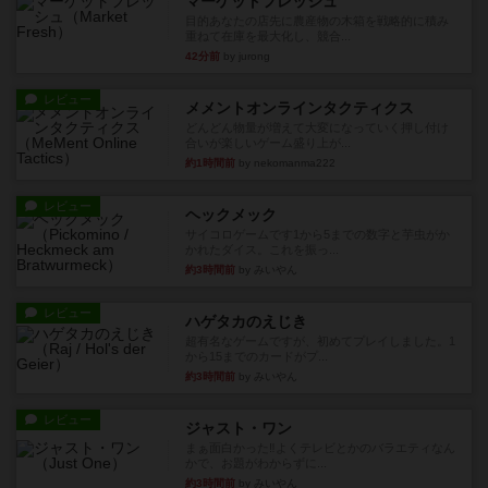
マーケットフレッシュ
目的あなたの店先に農産物の木箱を戦略的に積み
重ねて在庫を最大化し、競合...
42分前
by jurong
レビュー
メメントオンラインタクティクス
どんどん物量が増えて大変になっていく押し付け
合いが楽しいゲーム盛り上が...
約1時間前
by nekomanma222
レビュー
ヘックメック
サイコロゲームです1から5までの数字と芋虫がか
かれたダイス。これを振っ...
約3時間前
by みいやん
レビュー
ハゲタカのえじき
超有名なゲームですが、初めてプレイしました。1
から15までのカードがプ...
約3時間前
by みいやん
レビュー
ジャスト・ワン
まぁ面白かった‼️よくテレビとかのバラエティなん
かで、お題がわからずに...
約3時間前
by みいやん