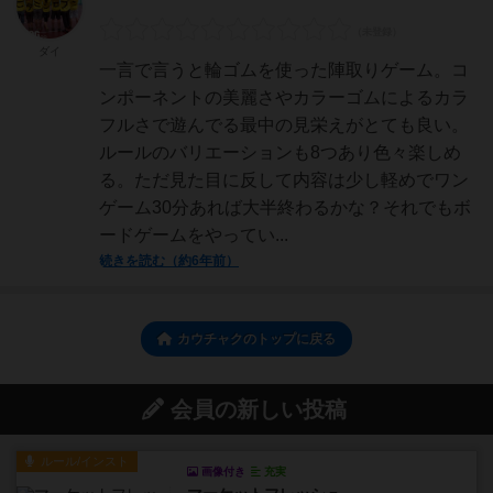
ダイ
一言で言うと輪ゴムを使った陣取りゲーム。コ
ンポーネントの美麗さやカラーゴムによるカラ
フルさで遊んでる最中の見栄えがとても良い。
ルールのバリエーションも8つあり色々楽しめ
る。ただ見た目に反して内容は少し軽めでワン
ゲーム30分あれば大半終わるかな？それでもボ
ードゲームをやってい...
続きを読む（約6年前）
カウチャクのトップに戻る
会員の新しい投稿
ルール/インスト
画像付き
充実