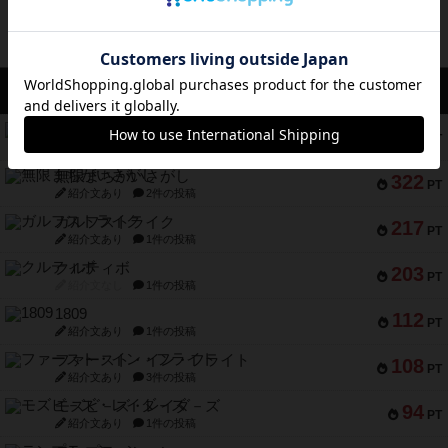
アクセス数 急上昇中
コレクト！
340
PT
紹介文なし
1件の投稿
無限まちがいさがし
322
PT
紹介文あり
2件の投稿
ガルフストライク
217
PT
紹介文あり
1件の投稿
クルティボ
203
PT
紹介文なし
1件の投稿
1809
112
PT
紹介文あり
1件の投稿
ファースト・イン・フライト
108
PT
紹介文あり
3件の投稿
モズビ－ズ・レイダ－ズ
94
PT
紹介文あり
1件の投稿