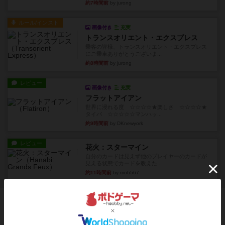
約7時間前
by jurong
ルール/インスト
画像付き
充実
トランスオリエント・エクスプレス
乗客の皆様、トランスオリエント・エクスプレス
にご乗車ありがとうございま...
約8時間前
by jurong
レビュー
画像付き
充実
フラットアイアン
世界に浸れる度 ☆☆☆☆★楽しさ ☆☆☆☆★
タイパ ☆☆☆☆☆マンハッ...
約9時間前
by DKnewyork
レビュー
花火：スターマイン
自分のカードは見えず他のプレイヤーのカードが
見える状態でカードを教えた...
約11時間前
by mob567
ボドゲーマのアプリ版はこちら