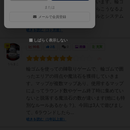
て引っ掛けてエリアを囲み取り合います。輪ゴ
または
ムを使ってボードゲームを作るならこうなるよ
な〜！と思わせるシンプルなルールとシステム
メールで会員登録
がわかりやすく、オ...
続きを読む（3ヶ月前）
しばらく表示しない
神
90名
2名
0
画像
充実
うらまこ
輪ゴムを使っての陣取りゲームで、輪ゴムで囲
ったエリアの得点や魔法石を獲得していきま
す。マップが複数マップあり、使用するマップ
によってラウンド数やゲーム終了時に集めてい
ないと脱落する魔法石の数が違います(他にも特
別なルールあるかも？)。今回は3人で遊びまし
て、6ラウンドしたら...
続きを読む（1年以上前）