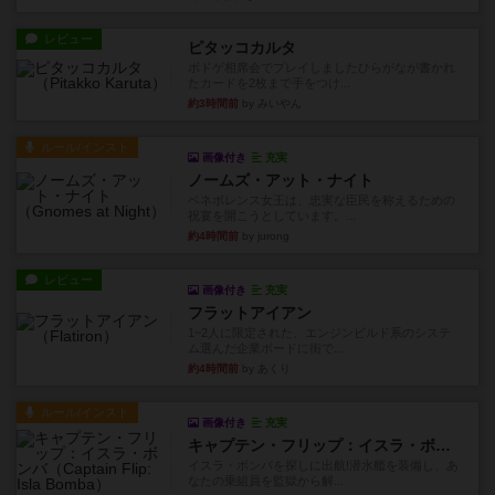
レビュー
ピタッコカルタ
ボドゲ相席会でプレイしましたひらがなが書かれ
たカードを2枚まで手をつけ...
約3時間前
by みいやん
ルール/インスト
画像付き
充実
ノームズ・アット・ナイト
ベネボレンス女王は、忠実な臣民を称えるための
祝宴を開こうとしています。...
約4時間前
by jurong
レビュー
画像付き
充実
フラットアイアン
1~2人に限定された、エンジンビルド系のシステ
ム選んだ企業ボードに街で...
約4時間前
by あくり
ルール/インスト
画像付き
充実
キャプテン・フリップ：イスラ・ボンバ
イスラ・ボンバを探しに出航!潜水艦を装備し、あ
なたの乗組員を監獄から解...