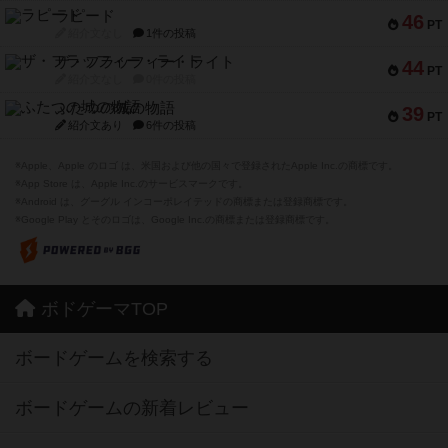
ラピード
46
PT
紹介文なし
1件の投稿
ザ・フラッフィー・ライト
44
PT
紹介文なし
0件の投稿
ふたつの城の物語
39
PT
紹介文あり
6件の投稿
※Apple、Apple のロゴ は、米国および他の国々で登録されたApple Inc.の商標です。
※App Store は、Apple Inc.のサービスマークです。
※Android は、グーグル インコーポレイテッドの商標または登録商標です。
※Google Play とそのロゴは、Google Inc.の商標または登録商標です。
ボドゲーマTOP
ボードゲームを検索する
ボードゲームの新着レビュー