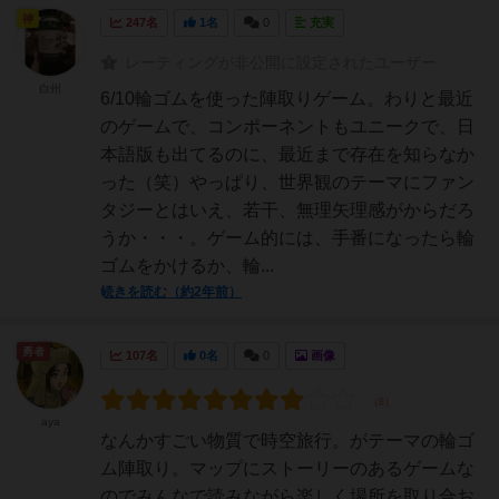
神
247名
1名
0
充実
レーティングが非公開に設定されたユーザー
白州
6/10輪ゴムを使った陣取りゲーム。わりと最近
のゲームで、コンポーネントもユニークで、日
本語版も出てるのに、最近まで存在を知らなか
った（笑）やっぱり、世界観のテーマにファン
タジーとはいえ、若干、無理矢理感がからだろ
うか・・・。ゲーム的には、手番になったら輪
ゴムをかけるか、輪...
続きを読む（約2年前）
勇者
107名
0名
0
画像
aya
なんかすごい物質で時空旅行。がテーマの輪ゴ
ム陣取り。マップにストーリーのあるゲームな
のでみんなで読みながら楽しく場所を取り合お