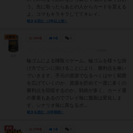
う。先に取ったらあとの人からカードを貰える
よ。コマもキラキラしててキレイ。
続きを読む（3年以上前）
大賢者
424名
0名
0
まさ
輪ゴムによる陣取りゲーム。輪ゴムを様々な掛
け方でピンに掛けることにより、勝利点を稼い
でいきます。手元の資源でなるべくはやく範囲
を広げていくのか、資源を貯めて一度に多くの
勝利点を回収するのか。戦術が多く、カード運
の要素もあるのでプレイ毎に盤面は変化しま
す。シナリオ毎に異なるボ...
続きを読む（6年弱前）
勇者
378名
1名
0