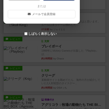
Out！』...
13分前
by Chaco
または
メールで会員登録
レビュー
スカルキング
とにかく楽しい！最高のゲームではと思います。
ルールは多少ゲーム慣れした...
27分前
by ジェイとと
しばらく表示しない
レビュー
充実
プレイボーイ
1986年にVictory Gamesが出版した『Playboy』
は、...
約1時間前
by Chaco
レビュー
充実
クリーグ
某動画サイトを眺めてたら、海外の方が紹介して
いた2人対戦型のダイスゲー...
約1時間前
by OSAっち
レビュー
画像付き
アグリコラ：牧場の動物たち THE BIG BOX