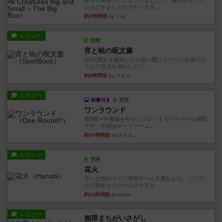
長らく積みゲーになってましたが、腰を据えてプ
レイできましたのでやってみ...
約3時間前
by くみ
レビュー
充実
宵と暁の呪文書
4/5点呪文を修得したり使い魔にトークンを捧げた
りして得点を増やしてい...
約6時間前
by ワタル
レビュー
画像付き
充実
ワンラウンド
星5軽〜中量級を中心にプレイするゲーマーの感想
です。今回はボードゲーム...
約10時間前
by おとん
レビュー
充実
花火
ずっと前のドイツ年間ゲーム大賞ながら、シンプ
ルで簡単な小ゲームで今でも...
約12時間前
by tamio
レビュー
無限まちがいさがし