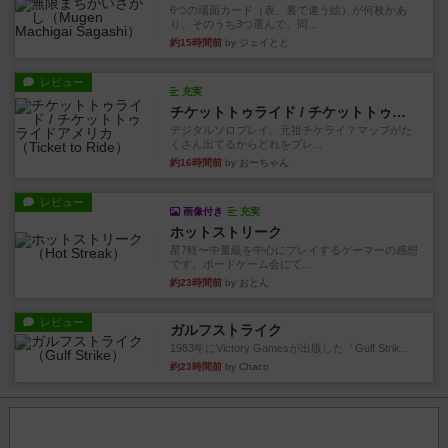
6つの場面カード（表、裏で違う絵）が何枚かあ
り、そのうち3つ選んで、同...
約15時間前
by ジェイとと
レビュー
充実
チケットトゥライド / チケットトゥライドアメリカ
デジタルソロプレイ。元祖チケライ？マップがた
くさん出てるからどれをプレ...
約16時間前
by おーちゃん
レビュー
画像付き
充実
ホットストリーク
星7軽〜中量級を中心にプレイするゲーマーの感想
です。ボードゲーム会にて...
約23時間前
by おとん
レビュー
ガルフストライク
1983年にVictory Gamesが出版した『Gulf Strik...
約23時間前
by Chaco