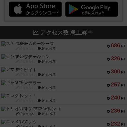
アクセス数 急上昇中
スチームローラーズ
686
PT
紹介文なし
2件の投稿
テンプテーション
326
PT
紹介文なし
2件の投稿
アマナイト
300
PT
紹介文なし
1件の投稿
ギャンブラー
257
PT
紹介文なし
2件の投稿
コレクト！
240
PT
紹介文なし
1件の投稿
トリオンフ ア マレンゴ
236
PT
紹介文あり
1件の投稿
エレメンツ
232
PT
紹介文あり
4件の投稿