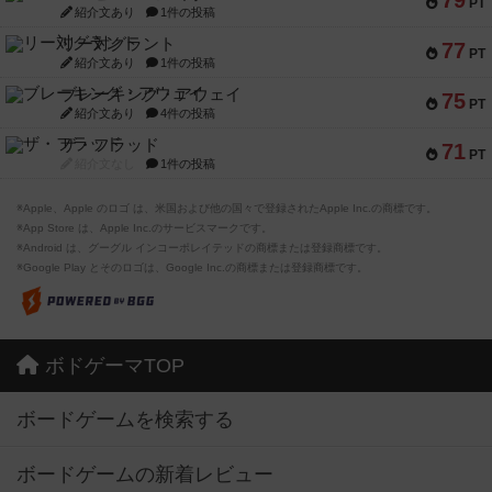
79
PT
紹介文あり
1件の投稿
リー対グラント
77
PT
紹介文あり
1件の投稿
ブレーキング・アウェイ
75
PT
紹介文あり
4件の投稿
ザ・フラッド
71
PT
紹介文なし
1件の投稿
※Apple、Apple のロゴ は、米国および他の国々で登録されたApple Inc.の商標です。
※App Store は、Apple Inc.のサービスマークです。
※Android は、グーグル インコーポレイテッドの商標または登録商標です。
※Google Play とそのロゴは、Google Inc.の商標または登録商標です。
ボドゲーマTOP
ボードゲームを検索する
ボードゲームの新着レビュー