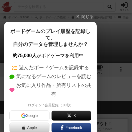
ログイン
閉じる
ボドゲーマTOP
ボードゲームの検索
カウチャクの通販/商品詳細
作品デ
ボードゲームのプレイ履歴を記録し
て、
カウチャク
自分のデータを管理しませんか？
0件のリプレイ日記
約75,000人
がボドゲーマを利用中！
遊んだボードゲームを記録する
6
6
28
トップ
画像
動画
レビュー
カフェ
気になるゲームのレビューを読む
お気に入り作品・所有リストの共
カウチャクのトップに戻る
有
ログイン / 会員登録（10秒）
会員の新しい投稿
Google
X
レビュー
アンブッシュ！：ムーブアウト！
Apple
Facebook
1984年にVictory Gamesが出版した『Move