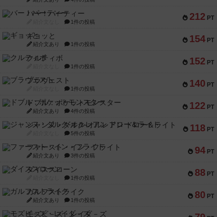
バー！パーティー
212
PT
紹介文なし
1件の投稿
ギョッと
154
PT
紹介文あり
1件の投稿
クルティボ
152
PT
紹介文なし
1件の投稿
ブラヴェスト
140
PT
紹介文なし
1件の投稿
ドブル：ポケットモンスター
122
PT
紹介文あり
4件の投稿
ジャンヌ・ダルク-オルレアン ドロー＆ライト
118
PT
紹介文なし
5件の投稿
ファースト・イン・フライト
94
PT
紹介文あり
3件の投稿
ダイススローン
88
PT
紹介文なし
1件の投稿
ガルフストライク
80
PT
紹介文あり
1件の投稿
モズビ－ズ・レイダ－ズ