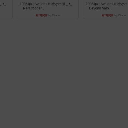
版した
1986年にAvalon Hill社が出版した
1985年にAvalon Hill社
『Paratrooper...
『Beyond Valo...
約2時間前
by Chaco
約2時間前
by Chaco