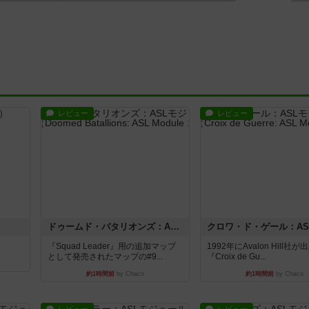
レビュー
レビュー
ドゥームド・バタリオンズ：ASLモジュール11
『Squad Leader』用の追加マップ
1992年にAvalon Hill社
として発売されたマップの#9...
『Croix de Gu...
約1時間前
by Chaco
約1時間前
by Chaco