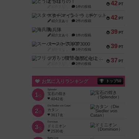
とうほうの！
42
PT
紹介文なし
1件の投稿
スターマイン・ラミー ポケット
42
PT
紹介文あり
2件の投稿
海兵隊
39
PT
紹介文あり
1件の投稿
スーパーストア3000
39
PT
紹介文なし
1件の投稿
フリップ７：復讐心とともに
37
PT
紹介文なし
2件の投稿
お気に入りランキング
トップ50
Splendor
1
宝石の煌き
位
4042名
Die Siedler von Catan
2
カタン
位
3617名
Dominion
3
ドミニオン
位
2530名
Battle Line