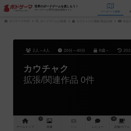
世界のボードゲームを楽しもう！
ボードゲーム専門の総合情報サイト
データベース
検
ボドゲーマTOP
ボードゲームの検索
カウチャクの通販/商品詳細
作品
2人～4人
20分～40分
8歳～
20
カウチャク
拡張/関連作品 0件
6
6
28
ゲーム
トップ
画像
動画
レビュー
店舗/
カフェ