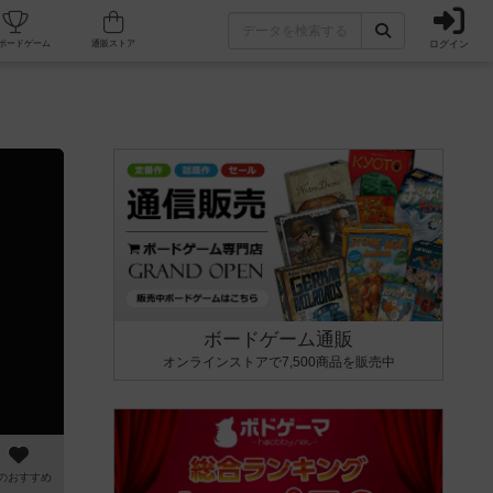
ログイン
カフェ/店舗
人気ボードゲーム
通販ストア
ボードゲーム通販
オンラインストアで7,500商品を販売中
のおすすめ