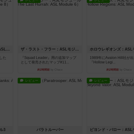
レビュー
レビュー
コード・オブ・ブシドー：ASLモジュール8
ザ・ラスト・フラー：ASLモジュール6
版した
『Squad Leader』用の追加マップ
1989年にAvalon Hill社
として発売されたマップ#11...
『Hollow Legi...
約2時間前
by Chaco
約2時間前
by Chaco
レビュー
レビュー
ル3
パラトルーパー