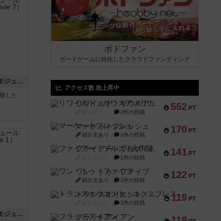
ボドファン
ボードゲームに特化したクラウドファンディング
ホロウレギオンズ：ASLモジュール7
アクセス数 急上昇中
が出版した
リワイルド：サウスアメリカ
552
PT
紹介文なし
2件の投稿
マーケットフレッシュ
170
PT
紹介文あり
1件の投稿
ファイアー・ブルズ / 火牛陣
141
PT
紹介文なし
1件の投稿
ワン・トゥ・ファイブ
122
PT
紹介文あり
1件の投稿
トランスオリエント・エクスプレス
119
PT
紹介文なし
1件の投稿
ビヨンド・バロー：ASLモジュール1
フラットアイアン
118