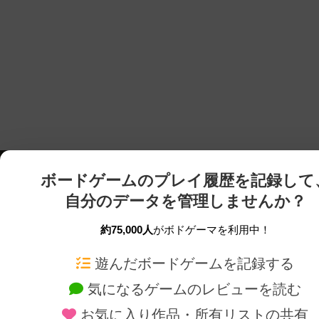
ボードゲームのプレイ履歴を記録して
自分のデータを管理しませんか？
約75,000人
がボドゲーマを利用中！
ボドゲーマTOP
ボードゲーム通販
遊んだボードゲームを記録する
気になるゲームのレビューを読む
ボードゲームを検索する
新作・再入荷情報
お気に入り作品・所有リストの共有
ボードゲームの新着レビュー
定番ボードゲームの通販