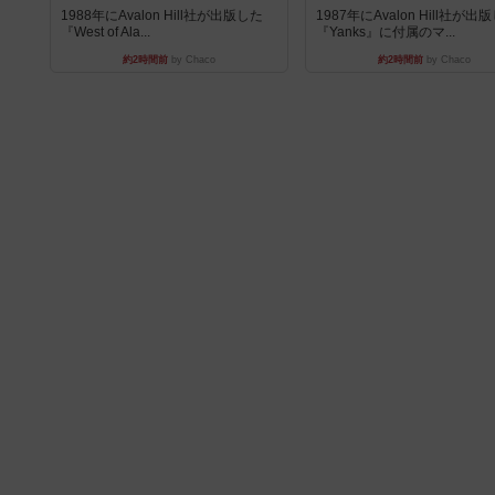
1988年にAvalon Hill社が出版した
1987年にAvalon Hill社が出
『West of Ala...
『Yanks』に付属のマ...
約2時間前
by Chaco
約2時間前
by Chaco