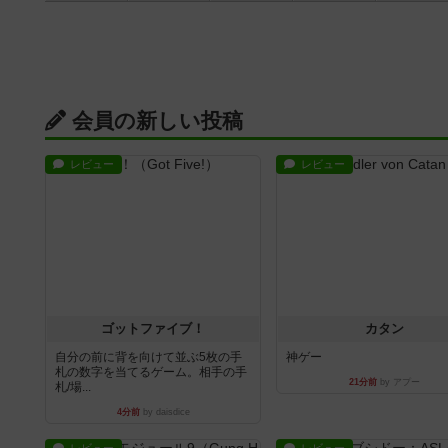
会員の新しい投稿
レビュー
レビュー
ゴットファイブ！
カタン
自分の前に背を向けて並ぶ5枚の手
神ゲー
札の数字を当てるゲーム。相手の手
21分前
by アプー
札/場...
4分前
by daisdice