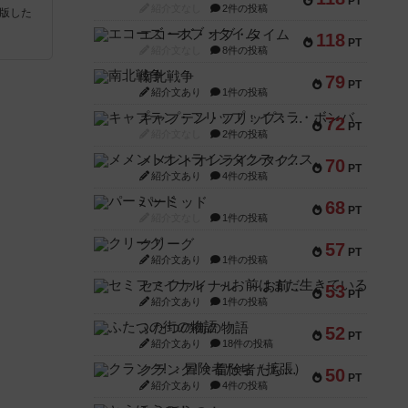
PT
紹介文なし
2件の投稿
が出版した
エコーズ・オブ・タイム
118
PT
紹介文なし
8件の投稿
南北戦争
79
PT
紹介文あり
1件の投稿
キャプテン・フリップ：イスラ・ボンバ
72
PT
紹介文なし
2件の投稿
メメントオンラインタクティクス
70
PT
紹介文あり
4件の投稿
パーミッド
68
PT
紹介文なし
1件の投稿
クリーグ
57
PT
紹介文あり
1件の投稿
セミファイナル ～お前はまだ生きている～
53
PT
紹介文あり
1件の投稿
ふたつの街の物語
52
PT
紹介文あり
18件の投稿
クランク! ：冒険者たち（拡張）
50
PT
紹介文あり
4件の投稿