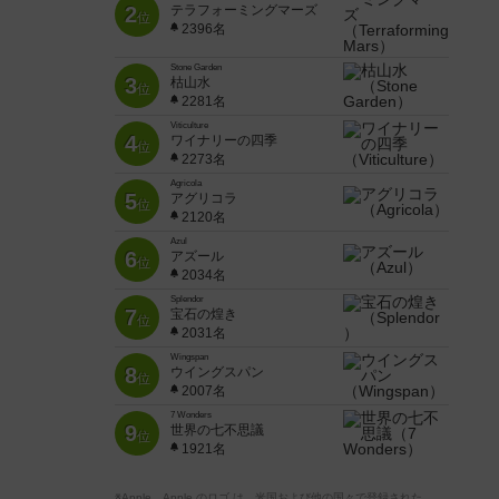
2
テラフォーミングマーズ
位
2396名
Stone Garden
3
枯山水
位
2281名
Viticulture
4
ワイナリーの四季
位
2273名
Agricola
5
アグリコラ
位
2120名
Azul
6
アズール
位
2034名
Splendor
7
宝石の煌き
位
2031名
Wingspan
8
ウイングスパン
位
2007名
7 Wonders
9
世界の七不思議
位
1921名
※Apple、Apple のロゴ は、米国および他の国々で登録された