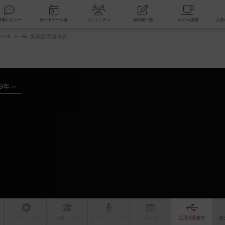
索
新着レビュー
ボードゲーム会
コミュニティ
掲示板一覧
データ
拡張版/関連作品
19年～
リプレイ
日記
戦略
・コツ
ルール
/インスト
掲示板
拡張/関連
作
次