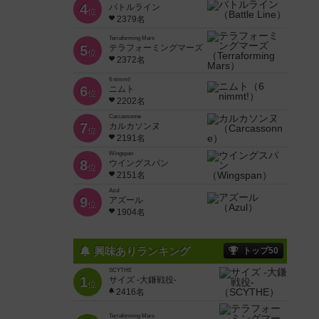
4
バトルライン
位
2379名
Terraforming Mars
5
テラフォーミングマーズ
位
2372名
6 nimmt!
6
ニムト
位
2202名
Carcassonne
7
カルカソンヌ
位
2191名
Wingspan
8
ウイングスパン
位
2151名
Azul
9
アズール
位
1904名
興味ありランキング
トップ50
SCYTHE
1
サイズ -大鎌戦役-
位
2416名
Terraforming Mars