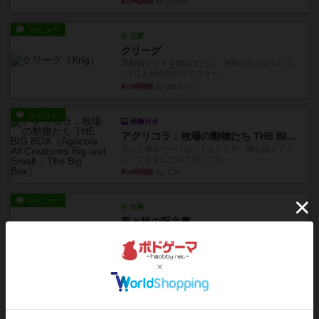
約2時間前
by Chaco
レビュー
充実
クリーグ
某動画サイトを眺めてたら、海外の方が紹介して
いた2人対戦型のダイスゲー...
約2時間前
by OSAっち
レビュー
画像付き
アグリコラ：牧場の動物たち THE BIG BOX
長らく積みゲーになってましたが、腰を据えてプ
レイできましたのでやってみ...
約4時間前
by くみ
レビュー
充実
宵と暁の呪文書
4/5点呪文を修得したり使い魔にトークンを捧げた
りして得点を増やしてい...
約7時間前
by ワタル
レビュー
画像付き
充実
ワンラウンド