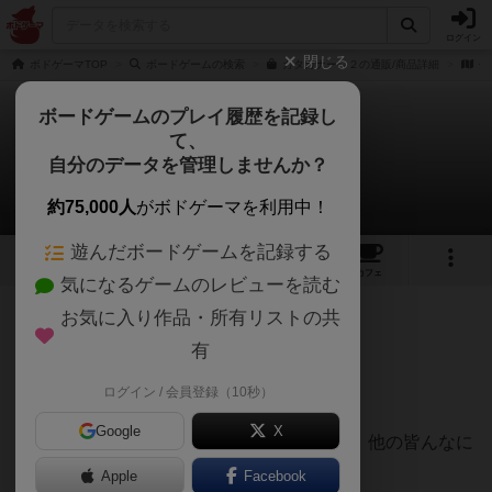
ログイン
閉じる
ボドゲーマTOP
ボードゲームの検索
カタカナーシ２の通販/商品詳細
作
ボードゲームのプレイ履歴を記録し
て、
カタカナーシ2
自分のデータを管理しませんか？
鳥よその瞳に何を思うさんのレビュー
約75,000人
がボドゲーマを利用中！
遊んだボードゲームを記録する
1
4
72
トップ
画像
動画
レビュー
カフェ
気になるゲームのレビューを読む
お気に入り作品・所有リストの共
116名
0名
0
4年以上前
有
ログイン / 会員登録（10秒）
俺が辞書だ（プレイ感想）
Google
X
カタカナ使わずに日本語だけでお題を説明、他の皆んなに
当ててもらおう。
Apple
Facebook