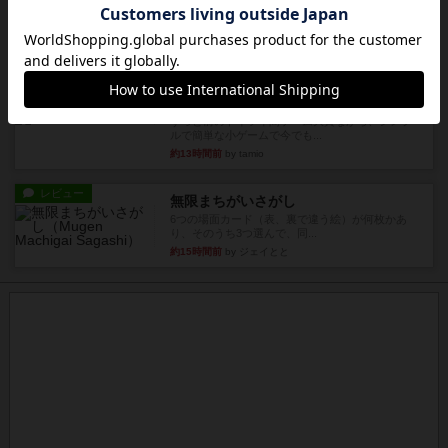
星5軽〜中量級を中心にプレイするゲーマーの感想
です。今回はボードゲーム...
約11時間前
by おとん
レビュー
充実
花火
ずっと前のドイツ年間ゲーム大賞ながら、シンプ
ルで簡単な小ゲームで今でも...
約13時間前
by tamio
レビュー
無限まちがいさがし
6つの場面カード（表、裏で違う絵）が何枚かあ
り、そのうち3つ選んで、同...
約15時間前
by ジェイとと