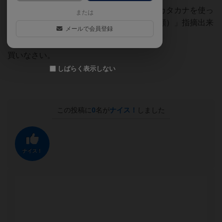
上手く説明出来ると気持ち良い。間違えてカタカナを使っ
または
た人には「それ、カタカナだよね？（煽り顔）」指摘出来
メールで会員登録
ると気持ち良い。
買いなさい。
しばらく表示しない
この投稿に
0
名が
ナイス！
しました
ナイス！