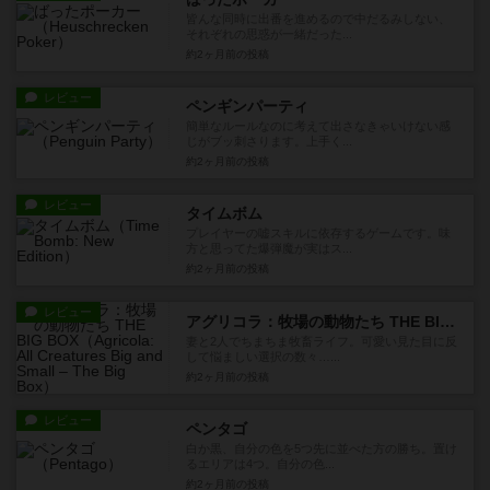
皆んな同時に出番を進めるので中だるみしない、
それぞれの思惑が一緒だった...
約2ヶ月前
の投稿
レビュー
ペンギンパーティ
簡単なルールなのに考えて出さなきゃいけない感
じがブッ刺さります。上手く...
約2ヶ月前
の投稿
レビュー
タイムボム
プレイヤーの嘘スキルに依存するゲームです。味
方と思ってた爆弾魔が実はス...
約2ヶ月前
の投稿
レビュー
アグリコラ：牧場の動物たち THE BIG BOX
妻と2人でちまちま牧畜ライフ。可愛い見た目に反
して悩ましい選択の数々…...
約2ヶ月前
の投稿
レビュー
ペンタゴ
白か黒、自分の色を5つ先に並べた方の勝ち。置け
るエリアは4つ。自分の色...
約2ヶ月前
の投稿