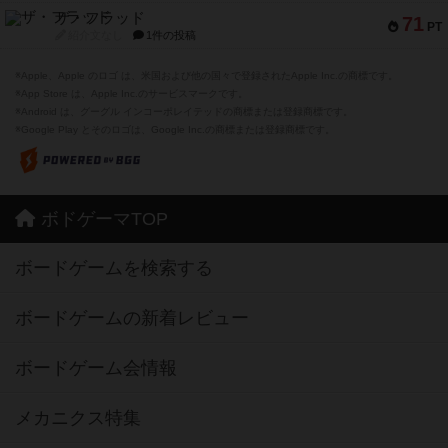
ザ・フラッド
71
PT
紹介文なし
1件の投稿
※Apple、Apple のロゴ は、米国および他の国々で登録されたApple Inc.の商標です。
※App Store は、Apple Inc.のサービスマークです。
※Android は、グーグル インコーポレイテッドの商標または登録商標です。
※Google Play とそのロゴは、Google Inc.の商標または登録商標です。
ボドゲーマTOP
ボードゲームを検索する
ボードゲームの新着レビュー
ボードゲーム会情報
メカニクス特集