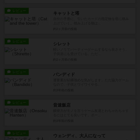
レビュー
キャットと塔
自分の手番に、引いたカードの指定物を塔に積み
上げていく。積み上げる物は...
約2ヶ月前
の投稿
レビュー
シレット
軽いノリでパーティーゲームするなら良さそう、
子供達にも受けている。ただ...
約2ヶ月前
の投稿
レビュー
バンディド
運要素が結構強めな気がします。ただ協力ゲーム
なので、子供とワイワイやる...
約3年前
の投稿
レビュー
音速飯店
瞬発力がモノを言うゲーム友達とわちゃわちゃす
るにはとても良いです。ボー...
約3年前
の投稿
レビュー
ウェンディ、大人になって