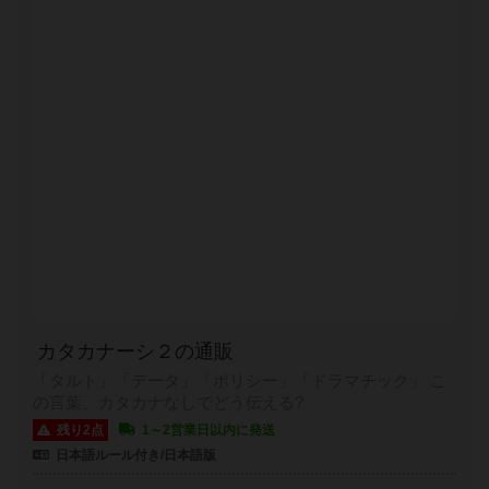
カタカナーシ２の通販
「タルト」「データ」「ポリシー」「ドラマチック」 こ
の言葉、カタカナなしでどう伝える?
残り2点
1～2営業日以内に発送
日本語ルール付き/日本語版