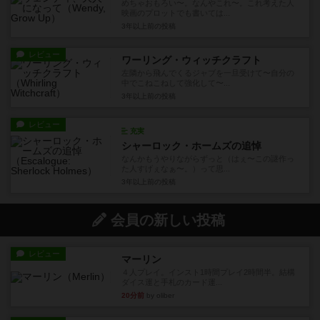
めちゃおもろい〜。なんやこれ〜。これ考えた人
映画のプロットでも書いては...
3年以上前
の投稿
レビュー
ワーリング・ウィッチクラフト
左隣から飛んでくるジャブを一旦受けて〜自分の
中でこねこねして強化して〜...
3年以上前
の投稿
レビュー
充実
シャーロック・ホームズの追悼
なんかもうやりながらずっと（はぇ〜この謎作っ
た人すげぇなぁ〜。）って思...
3年以上前
の投稿
会員の新しい投稿
レビュー
マーリン
４人プレイ。インスト1時間プレイ2時間半。結構
ダイス運と手札のカード運...
20分前
by oliber