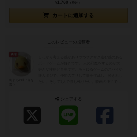
1,760
¥
（税込）
カートに追加する
このレビューの投稿者
勇者
しっかり考える感がありつつサクサク進む感のある
ボードゲームが好きです。 人の邪魔をするのが大
好きな性格ど畜生です。あらゆるゲームのスパイや
狂人ポジで、仲間のフリして場を撹乱し、掻き乱し
鳥よその瞳に何を
たい、そして1人で勝ち残りたい。映画の後半で死
思う
ぬ敵役のような存在です。
シェアする