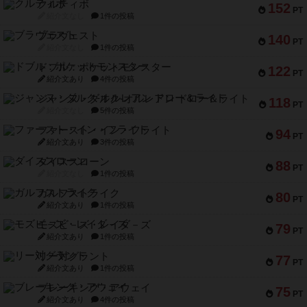
クルティボ
152
PT
紹介文なし
1件の投稿
ブラヴェスト
140
PT
紹介文なし
1件の投稿
ドブル：ポケットモンスター
122
PT
紹介文あり
4件の投稿
ジャンヌ・ダルク-オルレアン ドロー＆ライト
118
PT
紹介文なし
5件の投稿
ファースト・イン・フライト
94
PT
紹介文あり
3件の投稿
ダイススローン
88
PT
紹介文なし
1件の投稿
ガルフストライク
80
PT
紹介文あり
1件の投稿
モズビ－ズ・レイダ－ズ
79
PT
紹介文あり
1件の投稿
リー対グラント
77
PT
紹介文あり
1件の投稿
ブレーキング・アウェイ
75
PT
紹介文あり
4件の投稿