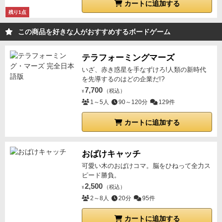
カートに追加する
残り1点
この商品を好きな人がおすすめするボードゲーム
テラフォーミングマーズ
いざ、赤き惑星を手なずけろ!人類の新時代
を先導するのはどの企業だ!?
7,700
（税込）
¥
1～5人
90～120分
129件
カートに追加する
おばけキャッチ
可愛い木のおばけコマ。脳をひねって全力ス
ピード勝負。
2,500
（税込）
¥
2～8人
20分
95件
カートに追加する