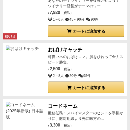
あなたの手でワイナリーを復興させよう！
ワイナリー経営がテーマのワー...
7,920
（税込）
¥
1～6人
45～90分
90件
カートに追加する
残り1点
おばけキャッチ
可愛い木のおばけコマ。脳をひねって全力ス
ピード勝負。
2,500
（税込）
¥
2～8人
20分
95件
カートに追加する
コードネーム
極秘任務：スパイマスターのヒントを手掛か
りに、敵対組織より先に味方の...
3,300
（税込）
¥