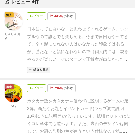
レビュー 4件
仙人
レビュー
445名
が参考
日本語って面白いな、と思わせてくれるゲーム。
シン
ちゃちゃ(勇
プルなので誰とでも楽しめる。
今まで何回もやってき
者)
て、全く親になれない人はいなかった印象ではある
が、勝たないと親になれないので（個人的には、親を
やるのが楽しい）
そのターンで正解者が出なかった場
合は、その時点で一番カードの獲得枚数が少ない人に
続きを見る
カードをプレゼントで、次の親はその人、などという
ローカルルールをつけるといいかもしれない。
勇者
レビュー
294名
が参考
カタカナ語をカタカナを使わずに説明するゲームの第
Say
2弾。
新たなお題とイベントカード(ラップ調で説明、
10秒以内に説明等)が入っています。拡張セットではな
くコレ単体でも遊べます。
また、裏面のデザインは同
じで、お題の印刷の色が違うという仕様なので第1弾