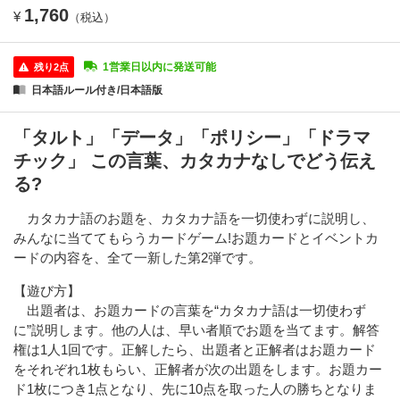
1,760
¥
（税込）
1営業日以内に発送可能
残り2点
日本語ルール付き/日本語版
「タルト」「データ」「ポリシー」「ドラマ
チック」 この言葉、カタカナなしでどう伝え
る?
カタカナ語のお題を、カタカナ語を一切使わずに説明し、
みんなに当ててもらうカードゲーム!お題カードとイベントカ
ードの内容を、全て一新した第2弾です。
【遊び方】
出題者は、お題カードの言葉を“カタカナ語は一切使わず
に”説明します。他の人は、早い者順でお題を当てます。解答
権は1人1回です。正解したら、出題者と正解者はお題カード
をそれぞれ1枚もらい、正解者が次の出題をします。お題カー
ド1枚につき1点となり、先に10点を取った人の勝ちとなりま