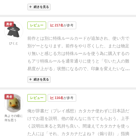
と混ぜてもOKです。
小学校の教師をしている知り合い
続きを見る
に紹介したら、クラスのお楽しみ会はもちろん、職員
室でも盛り上がったそうです。
勇者
レビュー
217名
が参考
前作とは別に特殊ルールカードが追加され、使い方で
ぴくと
別ゲーとなります。
前作をやり尽くした、または物足
り無いと感じる方は特殊ルールを使う為に購入するの
もアリ
特殊ルールを通常通りに使うと「引いた人の難
易度が上がる」状態になるので、印象を変えたいなら
工夫すると使いやすくなります。
ゲームとしては前作
続きを見る
と同じで「表現力と発想力と語彙力」の総合ゲームと
して使えますので、前作と混ぜても単体でも使えま
勇者
レビュー
116名
が参考
す。
注意点としては前作と同じく、表現力に差があり
すぎると不満が出やすいので調整役やバランスを見て
俺が辞書だ（プレイ感想）
カタカナ使わずに日本語だ
使用することが寛容です。
どこでも誰でも楽しめるゲ
鳥よその瞳に
けでお題を説明、他の皆んなに当ててもらおう。
上手
何を思う
ームとして提案できる良ゲーですが、提案のタイミン
く説明出来ると気持ち良い。間違えてカタカナを使っ
グを意識しましょう。
た人には「それ、カタカナだよね？（煽り顔）」指摘