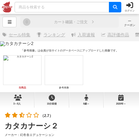
ログイン
─
0
カート確認・ご注文
クーポン
セール特集
ランキング
入荷速報
高評価作品
「参考画像」は会員が当サイトのデータベースにアップロードした画像です。
当商品
参考画像
3～8人
15分前後
8歳～
2020年～
（2.7）
カタカナーシ２
メーカー：幻冬舎エデュケーション