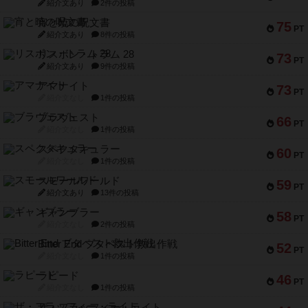
紹介文あり
2件の投稿
宵と暁の呪文書
75
PT
紹介文あり
8件の投稿
リスボン・トラム 28
73
PT
紹介文あり
9件の投稿
アマナイト
73
PT
紹介文なし
1件の投稿
ブラヴェスト
66
PT
紹介文なし
1件の投稿
スペクタキュラー
60
PT
紹介文なし
1件の投稿
スモールワールド
59
PT
紹介文あり
13件の投稿
ギャンブラー
58
PT
紹介文なし
2件の投稿
Bitter End ブタペスト救出作戦
52
PT
紹介文なし
1件の投稿
ラピード
46
PT
紹介文なし
1件の投稿
ザ・フラッフィー・ライト