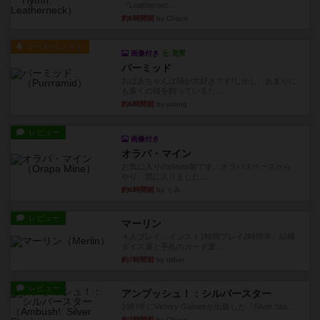
『Leathernec...
約6時間前
by Chaco
ルール/インスト
画像付き
充実
パーミッド
おばあちゃんは猫が大好きです!しかし、あまりに
も多くの猫を飼っているた...
約6時間前
by jurong
レビュー
画像付き
オラパ・マイン
お気に入りのplayte製です。オラパスペースから
やり、気に入りました...
約6時間前
by くみ
レビュー
マーリン
４人プレイ。インスト1時間プレイ2時間半。結構
ダイス運と手札のカード運...
約7時間前
by oliber
レビュー
アンブッシュ！：シルバースター
1987年にVictory Gamesが出版した『Silver Sta...
約7時間前
by Chaco