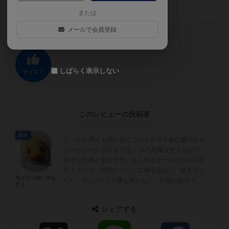
または
この投稿に
0
名が
ナイス！
しました
メールで会員登録
しばらく表示しない
ナイス！
このレビューの投稿者
国王
しっかり考える感がありつつサクサク進む感のある
ボードゲームが好きです。 人の邪魔をするのが大
好きな性格ど畜生です。あらゆるゲームのスパイや
狂人ポジで、仲間のフリして場を撹乱し、掻き乱し
鳥よその瞳に何を
たい、そして1人で勝ち残りたい。映画の後半で死
思う
ぬ敵役のような存在です。
シェアする