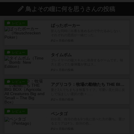
鳥よその瞳に何を思うさんの投稿
レビュー
ばったポーカー
皆んな同時に出番を進めるので中だるみしない、
それぞれの思惑が一緒だった...
約2ヶ月前
の投稿
レビュー
タイムボム
プレイヤーの嘘スキルに依存するゲームです。味
方と思ってた爆弾魔が実はス...
約2ヶ月前
の投稿
レビュー
アグリコラ：牧場の動物たち THE BIG BOX
妻と2人でちまちま牧畜ライフ。可愛い見た目に反
して悩ましい選択の数々…...
約2ヶ月前
の投稿
レビュー
ペンタゴ
白か黒、自分の色を5つ先に並べた方の勝ち。置け
るエリアは4つ。自分の色...
約2ヶ月前
の投稿