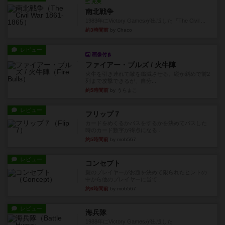
充実
南北戦争
1983年にVictory Gamesが出版した『The Civil ...
約3時間前
by Chaco
レビュー
画像付き
ファイアー・ブルズ / 火牛陣
火牛を引き連れて敵を殲滅させる。縦か斜めで前2
列まで攻撃できるが、自分...
約5時間前
by うらまこ
レビュー
フリップ７
カードをめくるかパスをするかを決めてパスした
時のカード数字が得点になる...
約5時間前
by mob567
レビュー
コンセプト
親のプレイヤーがお題を決めて限られたヒントの
中から他のプレイヤーに当て...
約6時間前
by mob567
レビュー
海兵隊
1988年にVictory Gamesが出版した