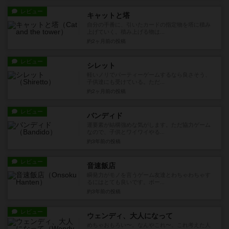
レビュー
キャットと塔
自分の手番に、引いたカードの指定物を塔に積み
上げていく。積み上げる物は...
約2ヶ月前
の投稿
レビュー
シレット
軽いノリでパーティーゲームするなら良さそう、
子供達にも受けている。ただ...
約2ヶ月前
の投稿
レビュー
バンディド
運要素が結構強めな気がします。ただ協力ゲーム
なので、子供とワイワイやる...
約3年前
の投稿
レビュー
音速飯店
瞬発力がモノを言うゲーム友達とわちゃわちゃす
るにはとても良いです。ボー...
約3年前
の投稿
レビュー
ウェンディ、大人になって
めちゃおもろい〜。なんやこれ〜。これ考えた人