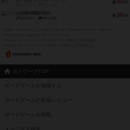
44
PT
紹介文なし
0件の投稿
ふたつの城の物語
39
PT
紹介文あり
6件の投稿
※Apple、Apple のロゴ は、米国および他の国々で登録されたApple Inc.の商標です。
※App Store は、Apple Inc.のサービスマークです。
※Android は、グーグル インコーポレイテッドの商標または登録商標です。
※Google Play とそのロゴは、Google Inc.の商標または登録商標です。
ボドゲーマTOP
ボードゲームを検索する
ボードゲームの新着レビュー
ボードゲーム会情報
メカニクス特集