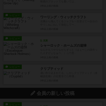
映画のプロットでも書いては...
3年以上前
の投稿
レビュー
ワーリング・ウィッチクラフト
左隣から飛んでくるジャブを一旦受けて〜自分の
中でこねこねして強化して〜...
3年以上前
の投稿
レビュー
充実
シャーロック・ホームズの追悼
なんかもうやりながらずっと（はぇ〜この謎作っ
た人すげぇなぁ〜。）って思...
3年以上前
の投稿
レビュー
クリプティッド
凄い作り込まれてる。しかしクリプティッド（未
確認生物）の位置当てた時凄...
3年以上前
の投稿
会員の新しい投稿
レビュー