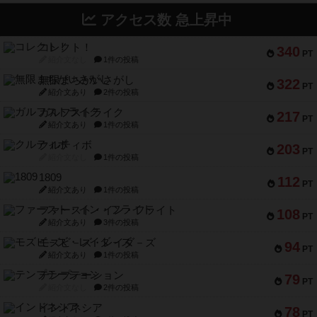
アクセス数 急上昇中
コレクト！
340
PT
紹介文なし
1件の投稿
無限まちがいさがし
322
PT
紹介文あり
2件の投稿
ガルフストライク
217
PT
紹介文あり
1件の投稿
クルティボ
203
PT
紹介文なし
1件の投稿
1809
112
PT
紹介文あり
1件の投稿
ファースト・イン・フライト
108
PT
紹介文あり
3件の投稿
モズビ－ズ・レイダ－ズ
94
PT
紹介文あり
1件の投稿
テンプテーション
79
PT
紹介文なし
2件の投稿
インドネシア
78
PT