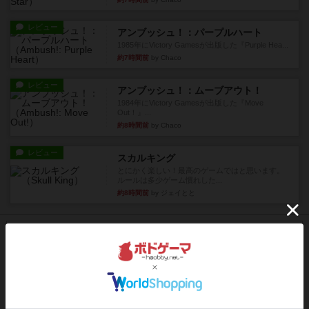
レビュー
アンブッシュ！：パープルハート
1985年にVictory Gamesが出版した『Purple Hea...
約7時間前
by Chaco
レビュー
アンブッシュ！：ムーブアウト！
1984年にVictory Gamesが出版した『Move
Out！』...
約8時間前
by Chaco
レビュー
スカルキング
とにかく楽しい！最高のゲームではと思います。
ルールは多少ゲーム慣れした...
約8時間前
by ジェイとと