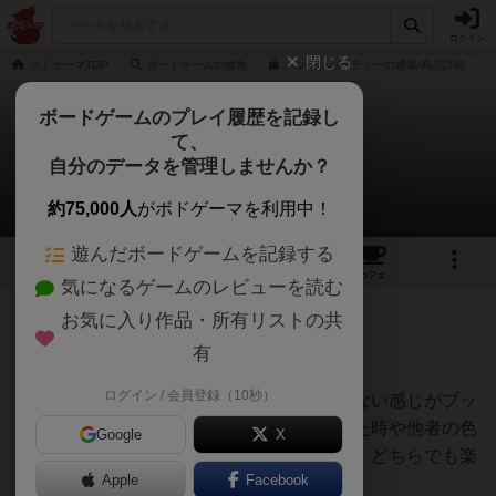
ログイン
閉じる
ボドゲーマTOP
ボードゲームの検索
ペンギンパーティーの通販/商品詳細
ボードゲームのプレイ履歴を記録し
て、
ペンギンパーティ
自分のデータを管理しませんか？
鳥よその瞳に何を思うさんのレビュー
約75,000人
がボドゲーマを利用中！
遊んだボードゲームを記録する
25
4
78
366
トップ
画像
動画
レビュー
カフェ
気になるゲームのレビューを読む
お気に入り作品・所有リストの共
69名
0名
0
約2ヶ月前
有
ログイン / 会員登録（10秒）
簡単なルールなのに考えて出さなきゃいけない感じがブッ
刺さります。上手く全ての手札を出し切れた時や他者の色
Google
X
を枯渇させた時は脳汁ですね。子供と大人、どちらでも楽
Apple
Facebook
しめる良作です。