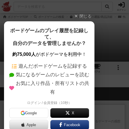
ログイン
閉じる
ボドゲーマTOP
ボードゲームの検索
カエルの王国の通販/商品詳細
作品
ボードゲームのプレイ履歴を記録し
て、
カエルの王国
自分のデータを管理しませんか？
拡張/関連作品 0件
約75,000人
がボドゲーマを利用中！
遊んだボードゲームを記録する
5
2
8
トップ
画像
動画
レビュー
カフェ
気になるゲームのレビューを読む
お気に入り作品・所有リストの共
有
会員の新しい投稿
ログイン / 会員登録（10秒）
レビュー
画像付き
充実
Google
X
ワンラウンド
星5軽〜中量級を中心にプレイするゲーマーの感想
Apple
Facebook
です。今回はボードゲーム...