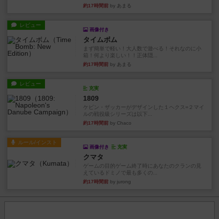
約17時間前
by あまる
レビュー
画像付き
タイムボム
まず簡単で軽い！大人数で遊べる！それなのに小
箱！何より楽しい！！正体隠...
約17時間前
by あまる
レビュー
充実
1809
ケビン・ザッカーがデザインした１ヘクス=２マイ
ルの戦役級シリーズは以下...
約17時間前
by Chaco
ルール/インスト
画像付き
充実
クマタ
ゲームの目的ゲーム終了時にあなたのクランの見
えているドミノで最も多くの...
約17時間前
by jurong