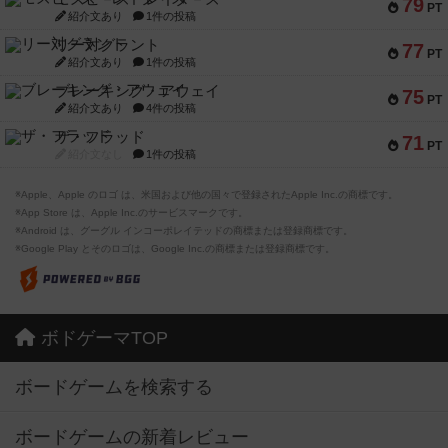
79
PT
紹介文あり
1件の投稿
リー対グラント
77
PT
紹介文あり
1件の投稿
ブレーキング・アウェイ
75
PT
紹介文あり
4件の投稿
ザ・フラッド
71
PT
紹介文なし
1件の投稿
※Apple、Apple のロゴ は、米国および他の国々で登録されたApple Inc.の商標です。
※App Store は、Apple Inc.のサービスマークです。
※Android は、グーグル インコーポレイテッドの商標または登録商標です。
※Google Play とそのロゴは、Google Inc.の商標または登録商標です。
ボドゲーマTOP
ボードゲームを検索する
ボードゲームの新着レビュー