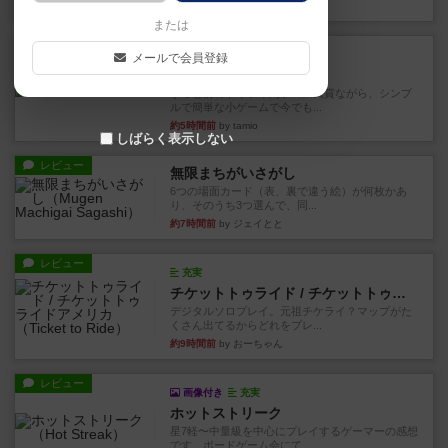
約2時間前
by おとん
または
レビュー
充実
メールで会員登録
花火
ずっと前のドイツ年間ゲーム大賞ながら、シンプ
ルで簡単な小ゲームで今でも...
約5時間前
by tamio
しばらく表示しない
レビュー
無限まちがいさがし
6つの場面カード（表、裏で違う絵）が何枚かあ
り、そのうち3つ選んで、同...
約7時間前
by ジェイとと
レビュー
充実
チケットトゥライド / チケットトゥライドアメリカ
デジタルソロプレイ。元祖チケライ？マップがた
くさん出てるからどれをプレ...
約9時間前
by おーちゃん
レビュー
画像付き
充実
ホットストリーク
星7軽〜中量級を中心にプレイするゲーマーの感想
です。ボードゲーム会にて...