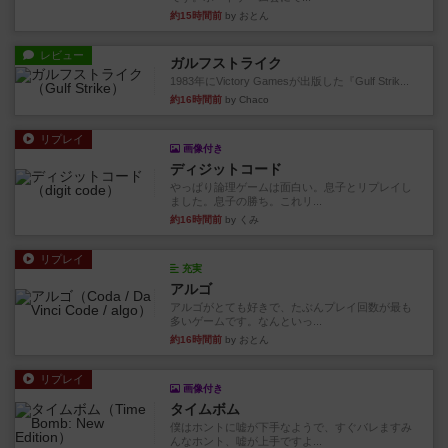
約15時間前
by おとん
レビュー
ガルフストライク
1983年にVictory Gamesが出版した『Gulf Strik...
約16時間前
by Chaco
リプレイ
画像付き
ディジットコード
やっぱり論理ゲームは面白い。息子とリプレイし
ました。息子の勝ち。これリ...
約16時間前
by くみ
リプレイ
充実
アルゴ
アルゴがとても好きで、たぶんプレイ回数が最も
多いゲームです。なんといっ...
約16時間前
by おとん
リプレイ
画像付き
タイムボム
僕はホントに嘘が下手なようで、すぐバレますみ
んなホント、嘘が上手ですよ...