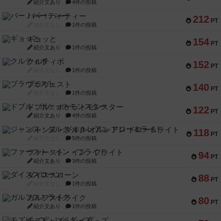
紹介文あり
4件の投稿
バー！パーティー
212
PT
紹介文なし
1件の投稿
ギョッと
154
PT
紹介文あり
1件の投稿
クルティボ
152
PT
紹介文なし
1件の投稿
ブラヴェスト
140
PT
紹介文なし
1件の投稿
ドブル：ポケットモンスター
122
PT
紹介文あり
4件の投稿
ジャンヌ・ダルク-オルレアン ドロー＆ライト
118
PT
紹介文なし
5件の投稿
ファースト・イン・フライト
94
PT
紹介文あり
3件の投稿
ダイススローン
88
PT
紹介文なし
1件の投稿
ガルフストライク
80
PT
紹介文あり
1件の投稿
モズビ－ズ・レイダ－ズ