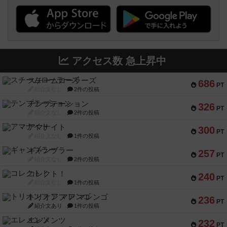
アクセス数 急上昇中
スチームローラーズ
686
PT
紹介文なし
2件の投稿
テンプテーション
326
PT
紹介文なし
2件の投稿
アマナイト
300
PT
紹介文なし
1件の投稿
ギャンブラー
257
PT
紹介文なし
2件の投稿
コレクト！
240
PT
紹介文なし
1件の投稿
トリオンフ ア マレンゴ
236
PT
紹介文あり
1件の投稿
エレメンツ
232
PT