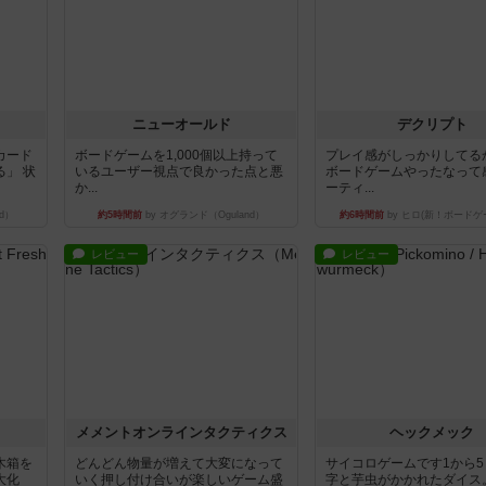
ニューオールド
デクリプト
カード
ボードゲームを1,000個以上持って
プレイ感がしっかりしてる
」 状
いるユーザー視点で良かった点と悪
ボードゲームやったなって
か...
ーティ...
d）
約5時間前
by オグランド（Oguland）
約6時間前
by ヒロ(新！ボードゲ
レビュー
レビュー
ュ
メメントオンラインタクティクス
ヘックメック
木箱を
どんどん物量が増えて大変になって
サイコロゲームです1から
大化
いく押し付け合いが楽しいゲーム盛
字と芋虫がかかれたダイス