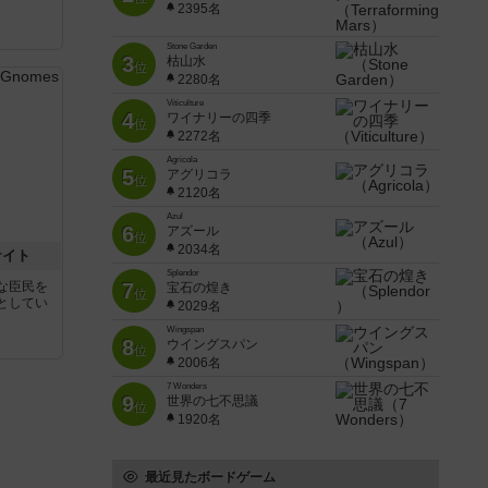
2395名
Stone Garden
3
枯山水
位
2280名
Viticulture
4
ワイナリーの四季
位
2272名
Agricola
5
アグリコラ
位
2120名
Azul
6
アズール
位
2034名
ナイト
Splendor
な臣民を
7
宝石の煌き
位
としてい
2029名
Wingspan
8
ウイングスパン
位
2006名
7 Wonders
9
世界の七不思議
位
1920名
最近見たボードゲーム