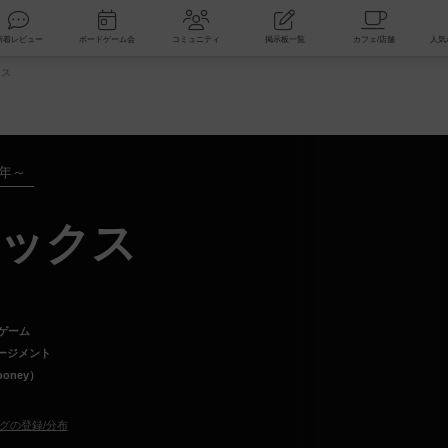
索
新着レビュー
ボードゲーム会
コミュニティ
掲示板一覧
クス
9年～
ックス
ゲーム
ージメント
oney）
グの登録/分布