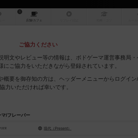
1
ュー
店舗/
カフェ
リプレイ
日記
戦略
・コツ
ルール
ご協力ください
説明文やレビュー等の情報は、ボドゲーマ運営事務局・
様にご協力をいただきながら登録されています。
や概要を御存知の方は、ヘッダーメニューからログイン
ご協力いただければ幸いです。
ーマ/フレーバー
現代（Present）
代背景