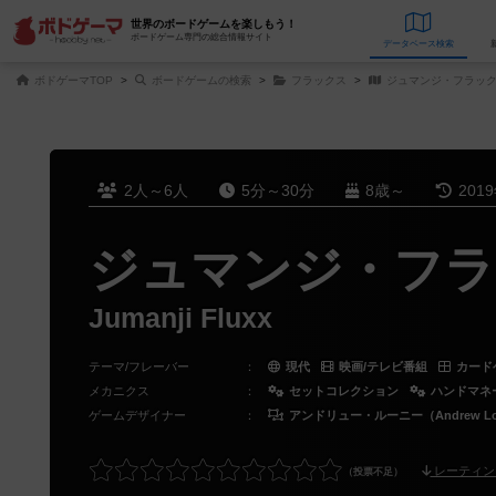
世界のボードゲームを楽しもう！
ボードゲーム専門の総合情報サイト
データベース
検
ボドゲーマTOP
ボードゲームの検索
フラックス
ジュマンジ・フラッ
2人～6人
5分～30分
8歳～
201
ジュマンジ・フラ
Jumanji Fluxx
テーマ/フレーバー
：
現代
映画/テレビ番組
カード
メカニクス
：
セットコレクション
ハンドマネ
ゲームデザイナー
：
アンドリュー・ルーニー（Andrew Lo
レーティン