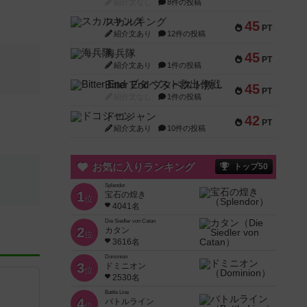
紹介文なし
8件の投稿
スカルキング
45
PT
紹介文あり
12件の投稿
海兵隊
45
PT
紹介文あり
1件の投稿
Bitter End ブタペスト救出作戦
45
PT
紹介文なし
1件の投稿
ドコジャン
42
PT
紹介文あり
10件の投稿
お気に入りランキング
トップ50
Splendor
1
宝石の煌き
位
4041名
Die Siedler von Catan
2
カタン
位
3616名
Dominion
3
ドミニオン
位
2530名
Battle Line
4
バトルライン
位