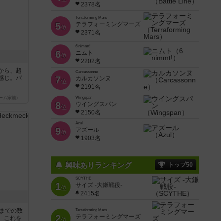
2378名
Terraforming Mars
5
テラフォーミングマーズ
位
2371名
6 nimmt!
6
ニムト
位
2202名
から、超
Carcassonne
感じ。パ
7
カルカソンヌ
位
2191名
ーム家族)
Wingspan
8
ウイングスパン
位
2150名
Azul
9
アズール
位
1903名
興味ありランキング
トップ50
SCYTHE
1
サイズ -大鎌戦役-
位
2415名
5までの数
Terraforming Mars
2
テラフォーミングマーズ
。これを
位