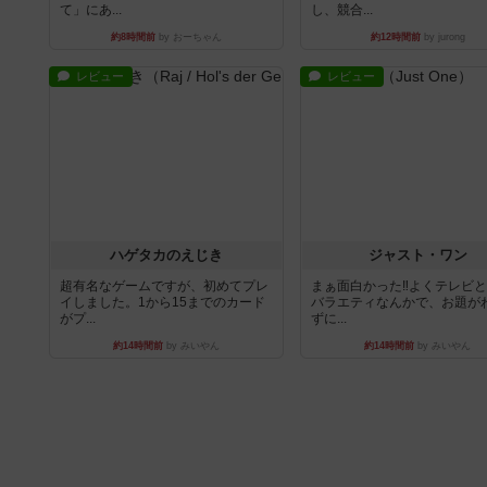
て」にあ...
し、競合...
約8時間前
by おーちゃん
約12時間前
by jurong
レビュー
レビュー
ハゲタカのえじき
ジャスト・ワン
超有名なゲームですが、初めてプレ
まぁ面白かった‼️よくテレビ
イしました。1から15までのカード
バラエティなんかで、お題が
がプ...
ずに...
約14時間前
by みいやん
約14時間前
by みいやん