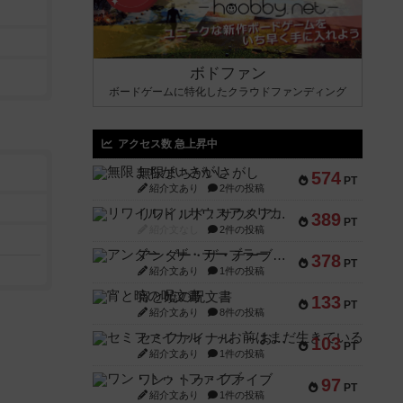
ボドファン
ボードゲームに特化したクラウドファンディング
アクセス数 急上昇中
無限まちがいさがし
574
PT
紹介文あり
2件の投稿
リワイルド：サウスアメリカ
389
PT
紹介文なし
2件の投稿
アンダー・ザ・テーブラー
378
PT
紹介文あり
1件の投稿
宵と暁の呪文書
133
PT
紹介文あり
8件の投稿
セミファイナル ～お前はまだ生きている～
103
PT
紹介文あり
1件の投稿
ワン・トゥ・ファイブ
97
PT
紹介文あり
1件の投稿