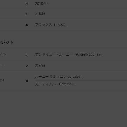
2019年～
未登録
フラックス（Fluxx）
レジット
アンドリュー・ルーニー（Andrew Looney）
ザイン
未登録
ーク
ルーニー ラボ（Looney Labs）
/団体
カーディナル（Cardinal）