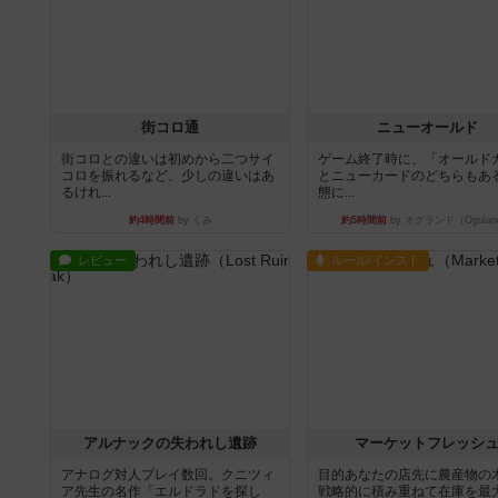
街コロ通
ニューオールド
街コロとの違いは初めから二つサイ
ゲーム終了時に、「オールド
コロを振れるなど、少しの違いはあ
とニューカードのどちらもある
るけれ...
態に...
約4時間前
by くみ
約5時間前
by オグランド（Ogulan
レビュー
ルール/インスト
アルナックの失われし遺跡
マーケットフレッシ
アナログ対人プレイ数回。クニツィ
目的あなたの店先に農産物の
ア先生の名作「エルドラドを探し
戦略的に積み重ねて在庫を最