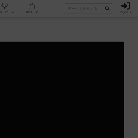
ログイン
カフェ/店舗
人気ボードゲーム
通販ストア