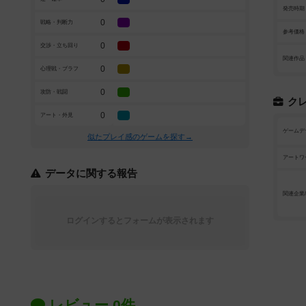
発売時期
0
戦略・判断力
参考価格
0
交渉・立ち回り
関連作品
0
心理戦・ブラフ
0
攻防・戦闘
ク
0
アート・外見
ゲームデ
似たプレイ感のゲームを探す→
アートワ
データに関する報告
関連企業
ログインするとフォームが表示されます
レビュー 0件