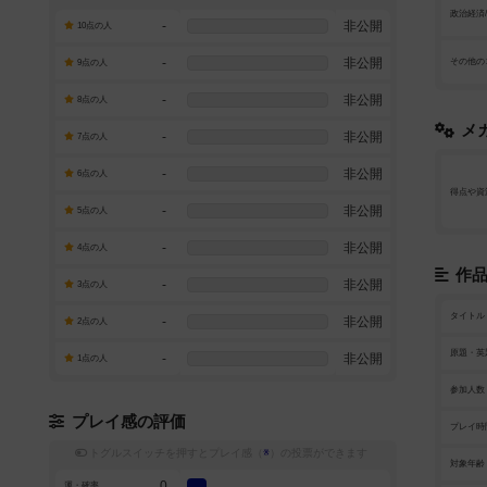
政治経済
-
非公開
10点の人
-
非公開
その他の
9点の人
-
非公開
8点の人
メ
-
非公開
7点の人
-
非公開
6点の人
得点や資
-
非公開
5点の人
-
非公開
4点の人
作
-
非公開
3点の人
タイトル
-
非公開
2点の人
原題・英
-
非公開
1点の人
参加人数
プレイ感の評価
プレイ時
トグルスイッチを押すとプレイ感（
※
）の投票ができます
対象年齢
0
運・確率