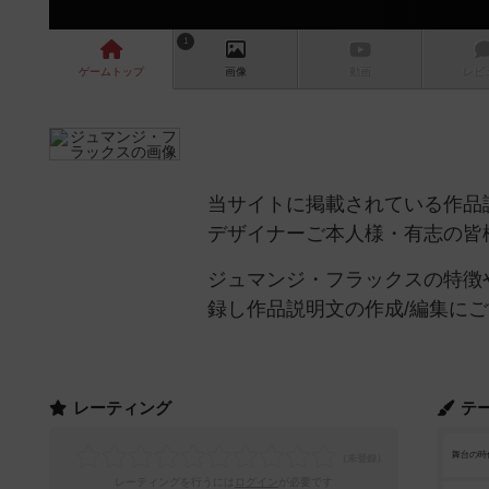
1
ゲーム
トップ
画像
動画
レビ
当サイトに掲載されている作品
デザイナーご本人様・有志の皆
ジュマンジ・フラックスの特徴
録し作品説明文の作成/編集に
レーティング
テ
舞台の時
レーティングを行うには
ログイン
が必要です