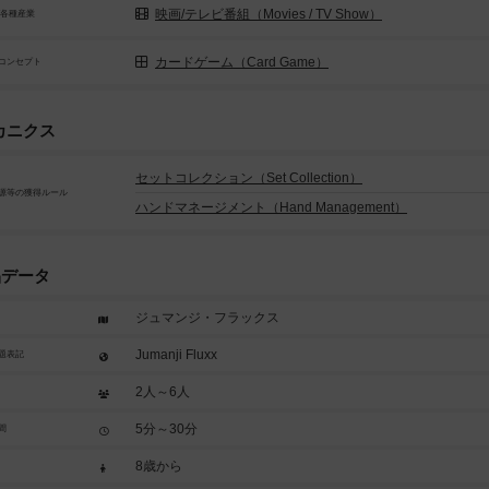
映画/テレビ番組（Movies / TV Show）
/各種産業
カードゲーム（Card Game）
コンセプト
カニクス
セットコレクション（Set Collection）
源等の獲得ルール
ハンドマネージメント（Hand Management）
品データ
ジュマンジ・フラックス
Jumanji Fluxx
題表記
2人～6人
5分～30分
間
8歳から