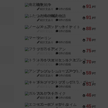
南北戦争
91
PT
紹介文あり
1件の投稿
ふたつの城の物語
91
PT
紹介文あり
6件の投稿
ノームズ・アット・ナイト
88
PT
紹介文なし
1件の投稿
マーリン
76
PT
紹介文あり
6件の投稿
フラットアイアン
75
PT
紹介文なし
2件の投稿
トランスオリエント・エクスプレス
70
PT
紹介文なし
1件の投稿
アンブッシュ！：ムーブアウト！
59
PT
紹介文あり
1件の投稿
キャプテン・フリップ：イスラ・ボンバ
51
PT
紹介文なし
2件の投稿
ガルフストライク
46
PT
紹介文あり
1件の投稿
エコーズ・オブ・タイム
45
PT