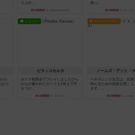
り上が...
振っ...
約13時間前
by nekomanma222
約14時間前
by みいやん
レビュー
ルール/インスト
ピタッコカルタ
ノームズ・アット・
とかの
ボドゲ相席会でプレイしましたひら
ベネボレンス女王は、忠実
わから
がなが書かれたカードを2枚まで手
称えるための祝宴を開こう
をつけ...
ます。...
約15時間前
by みいやん
約15時間前
by jurong