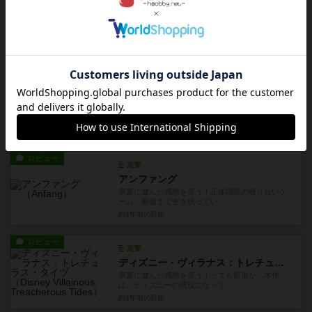
マッシュルームソート
率直に遊んだ感想を言う！ロジック８割、運２割
の推理系カードゲーム。 初...
8ヶ月前
の投稿
レビュー
充実
三国殺：国戦
率直に遊んだ感想を言う！正体隠匿の殴り合い。
同名タイトル『三國殺』(三...
11ヶ月前
の投稿
レビュー
充実
アンファング
率直に遊んだ感想を言う！正体隠匿の殴り合いゲ
ーム。最後まで生き残ってい...
約1年前
の投稿
レビュー
充実
ディズニー・ヴィラナス：トレチュラス・タイヅ
率直に遊んだ感想を言う！っても拡張か…本作
は、ディズニーの悪役になって...
約1年前
の投稿