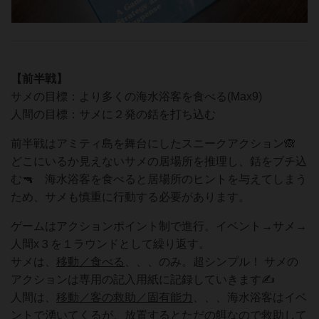
【前半戦】
サメの目標：より多くの海水浴客を食べる(Max9)
人間の目標：サメに２発の銛を打ち込む
前半戦はアミティ島を舞台にしたスニークアクション🙈
どこにいるか見えないサメの居場所を推理し、銛をブチ込
む🔫 海水浴客を食べると居場所のヒントを与えてしまう
ため、サメも慎重に行動する必要があります。
ゲームはアクションポイント制で進行。イベント→サメ→
人間x３を１ラウンドとして繰り返す。
サメは、
移動／食べる
、、、のみ。超シンプル！ サメの
アクションは専用の記入用紙に記録していきます✍️
人間は、
移動／客の救助／固有能力
、、、海水浴客はイベ
ントで湧いてくるが、放置するとただの餌なので救助して