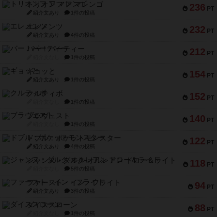
トリオンフ ア マレンゴ
236
PT
紹介文あり
1件の投稿
エレメンツ
232
PT
紹介文あり
4件の投稿
バー！パーティー
212
PT
紹介文なし
1件の投稿
ギョッと
154
PT
紹介文あり
1件の投稿
クルティボ
152
PT
紹介文なし
1件の投稿
ブラヴェスト
140
PT
紹介文なし
1件の投稿
ドブル：ポケットモンスター
122
PT
紹介文あり
4件の投稿
ジャンヌ・ダルク-オルレアン ドロー＆ライト
118
PT
紹介文なし
5件の投稿
ファースト・イン・フライト
94
PT
紹介文あり
3件の投稿
ダイススローン
88
PT
紹介文なし
1件の投稿