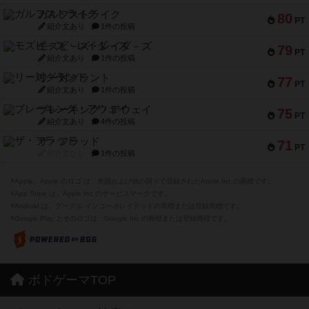
ガルフストライク
80
PT
紹介文あり
1件の投稿
モズビ－ズ・レイダ－ズ
79
PT
紹介文あり
1件の投稿
リー対グラント
77
PT
紹介文あり
1件の投稿
ブレーキング・アウェイ
75
PT
紹介文あり
4件の投稿
ザ・フラッド
71
PT
紹介文なし
1件の投稿
※Apple、Apple のロゴ は、米国および他の国々で登録されたApple Inc.の商標です。
※App Store は、Apple Inc.のサービスマークです。
※Android は、グーグル インコーポレイテッドの商標または登録商標です。
※Google Play とそのロゴは、Google Inc.の商標または登録商標です。
ボドゲーマTOP