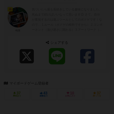
気づいたら最も長続きしている趣味になりました。
神
死ぬまで続けばいいなって思います😊 さて、自分
が重視するのは遊ぶツールとしてのボドゲです！な
ので… 1.ルール（ボドゲの根幹ですから） 2.コンポ
ーネント（遊び易さに関わる） 3.アートワーク（キ
鳴屋
ャッチーかどうかはコ...
シェアする
マイボードゲーム登録者
37
43
10
37
興味あり
経験あり
お気に入り
持ってる