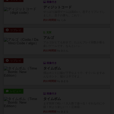
画像付き
ディジットコード
やっぱり論理ゲームは面白い。息子とリプレイし
ました。息子の勝ち。これリ...
約21時間前
by くみ
リプレイ
充実
アルゴ
アルゴがとても好きで、たぶんプレイ回数が最も
多いゲームです。なんといっ...
約22時間前
by おとん
リプレイ
画像付き
タイムボム
僕はホントに嘘が下手なようで、すぐバレますみ
んなホント、嘘が上手ですよ...
約22時間前
by あまる
レビュー
画像付き
タイムボム
まず簡単で軽い！大人数で遊べる！それなのに小
箱！何より楽しい！！正体隠...
約22時間前
by あまる