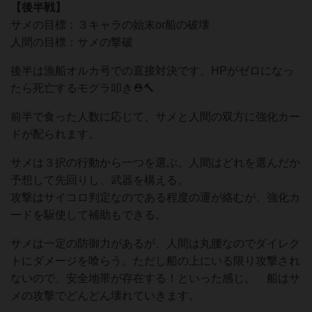
【後半戦】
サメの目標：３キャラの始末or船の破壊
人間の目標：サメの撃破
後半は漁船オルカ号での直接対決です。HPがゼロになっ
たら死亡するモグラ叩き⛑️🔨
前半で食った人数に応じて、サメと人間の双方に強化カー
ドが配られます。
サメは３択の行動から一つを選ぶ。人間はどれを選んだか
予想して先回りし、武器を構える。
攻撃はサイコロ判定なのである程度の運が絡むが、強化カ
ードを駆使して補助もできる。
サメは一定の防御力があるが、人間は丸腰なのでダイレク
トにダメージを喰らう。ただし船の上にいる限り攻撃され
ないので、安全地帯が存在する！といった感じ。 船はサ
メの攻撃でどんどん壊れていきます。