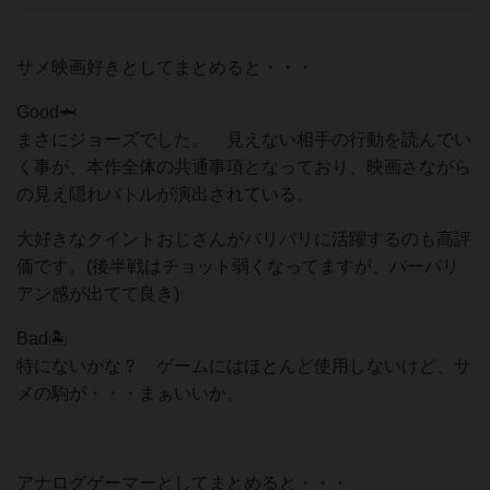
サメ映画好きとしてまとめると・・・
Good🦈
まさにジョーズでした。 見えない相手の行動を読んでい
く事が、本作全体の共通事項となっており、映画さながら
の見え隠れバトルが演出されている。
大好きなクイントおじさんがバリバリに活躍するのも高評
価です。(後半戦はチョット弱くなってますが、バーバリ
アン感が出てて良き)
Bad🏝
特にないかな？ ゲームにはほとんど使用しないけど、サ
メの駒が・・・まぁいいか。
アナログゲーマーとしてまとめると・・・