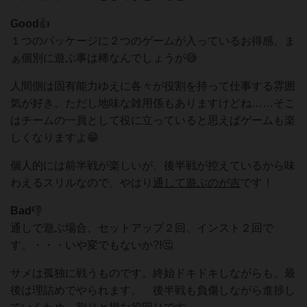
Good
👍
１つのパッケージに２つのゲームが入っているお得感。ま
ぁ個別に遊ぶ事は稀なんでしょうが😅
人間側は固有能力ゆえに各々が役割を持って仕事する雰囲
気が好き。ただし地味な雑用係もありますけどね……そこ
はチームの一員として役に立っていると思えばゲームも楽
しくなりますよ😁
個人的には前半戦が楽しいが、後半戦が控えているから味
わえるスリルなので、やはり
通して遊ぶのが吉
です！
Bad
👎
通しで遊ぶ場合、セットアップ２回、インスト２回で
す。・・・いや変でもないか?!🤔
サメは孤独に戦うものです。終始ドキドキしながらも、最
後は理詰めでやられます。 後半戦も負傷しながら進捗し