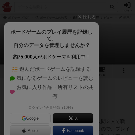
ログイン
閉じる
ボドゲーマTOP
ボードゲームの検索
ジョーズ
レビュー
鳴屋さん
ボードゲームのプレイ履歴を記録し
て、
ジョーズ
自分のデータを管理しませんか？
鳴屋さんのレビュー
約75,000人
がボドゲーマを利用中！
遊んだボードゲームを記録する
3
3
6
トップ
画像
動画
レビュー
カフェ
気になるゲームのレビューを読む
お気に入り作品・所有リストの共
247名
5名
0
2年弱前
有
ログイン / 会員登録（10秒）
率直に遊んだ感想を言う！
Google
X
同名映画がテーマのチーム戦。サメ１人vs人間３人で戦
う。人間キャラクターは全部で３名登場するので、プレイ
Apple
Facebook