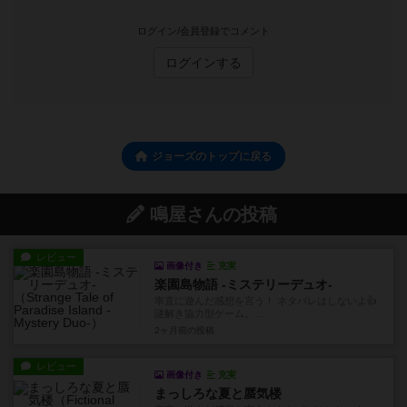
ログイン/会員登録でコメント
ログインする
ジョーズのトップに戻る
鳴屋さんの投稿
レビュー
画像付き
充実
楽園島物語 -ミステリーデュオ-
率直に遊んだ感想を言う！ ネタバレはしないよ👍️
謎解き協力型ゲーム。 ...
2ヶ月前
の投稿
レビュー
画像付き
充実
まっしろな夏と蜃気楼