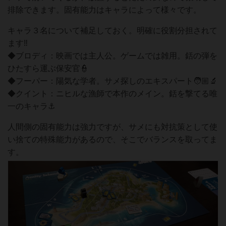
排除できます。固有能力はキャラによって様々です。
キャラ３名について補足しておく。明確に役割分担されて
ます‼
◆ブロディ：映画では主人公。ゲームでは雑用。銛の弾を
ひたすら運ぶ保安官👮
◆フーパー：陽気な学者。サメ探しのエキスパート🧑🏼‍🔬
◆クイント：ニヒルな漁師で本作のメイン。銛を撃てる唯
一のキャラ⚓
人間側の固有能力は強力ですが、サメにも対抗策として使
い捨ての特殊能力があるので、そこでバランスを取ってま
す。