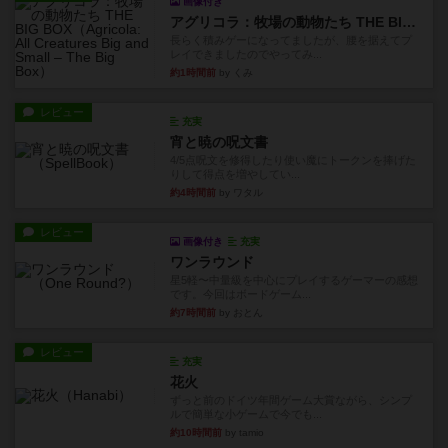
画像付き
アグリコラ：牧場の動物たち THE BIG BOX
長らく積みゲーになってましたが、腰を据えてプ
レイできましたのでやってみ...
約1時間前
by くみ
レビュー
充実
宵と暁の呪文書
4/5点呪文を修得したり使い魔にトークンを捧げた
りして得点を増やしてい...
約4時間前
by ワタル
レビュー
画像付き
充実
ワンラウンド
星5軽〜中量級を中心にプレイするゲーマーの感想
です。今回はボードゲーム...
約7時間前
by おとん
レビュー
充実
花火
ずっと前のドイツ年間ゲーム大賞ながら、シンプ
ルで簡単な小ゲームで今でも...
約10時間前
by tamio