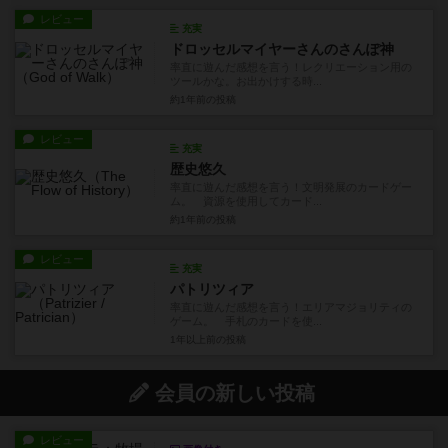
レビュー
充実
ドロッセルマイヤーさんのさんぽ神
率直に遊んだ感想を言う！レクリエーション用の
ツールかな。お出かけする時...
約1年前
の投稿
レビュー
充実
歴史悠久
率直に遊んだ感想を言う！文明発展のカードゲー
ム。 資源を使用してカード...
約1年前
の投稿
レビュー
充実
パトリツィア
率直に遊んだ感想を言う！エリアマジョリティの
ゲーム。 手札のカードを使...
1年以上前
の投稿
会員の新しい投稿
レビュー