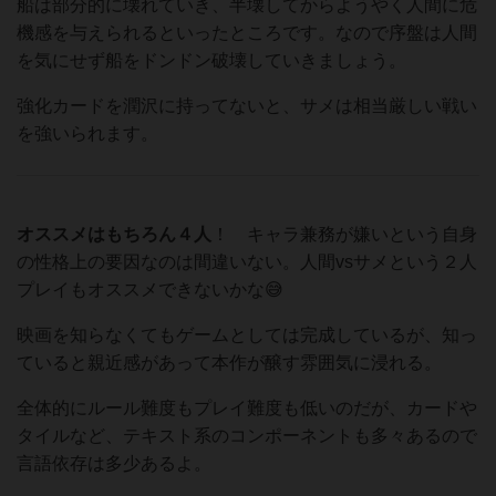
船は部分的に壊れていき、半壊してからようやく人間に危
機感を与えられるといったところです。なので序盤は人間
を気にせず船をドンドン破壊していきましょう。
強化カードを潤沢に持ってないと、サメは相当厳しい戦い
を強いられます。
オススメはもちろん４人
！ キャラ兼務が嫌いという自身
の性格上の要因なのは間違いない。人間vsサメという２人
プレイもオススメできないかな😅
映画を知らなくてもゲームとしては完成しているが、知っ
ていると親近感があって本作が醸す雰囲気に浸れる。
全体的にルール難度もプレイ難度も低いのだが、カードや
タイルなど、テキスト系のコンポーネントも多々あるので
言語依存は多少あるよ。