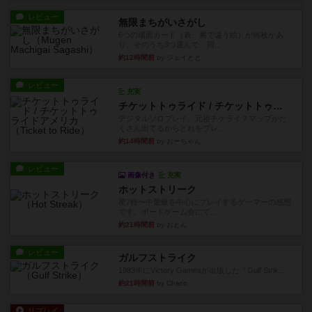
レビュー
無限まちがいさがし
6つの場面カード（表、裏で違う絵）が何枚かあ
り、そのうち3つ選んで、同...
約12時間前
by ジェイとと
レビュー
充実
チケットトゥライド / チケットトゥライドアメリカ
デジタルソロプレイ。元祖チケライ？マップがた
くさん出てるからどれをプレ...
約14時間前
by おーちゃん
レビュー
画像付き
充実
ホットストリーク
星7軽〜中量級を中心にプレイするゲーマーの感想
です。ボードゲーム会にて...
約21時間前
by おとん
レビュー
ガルフストライク
1983年にVictory Gamesが出版した『Gulf Strik...
約21時間前
by Chaco
リプレイ