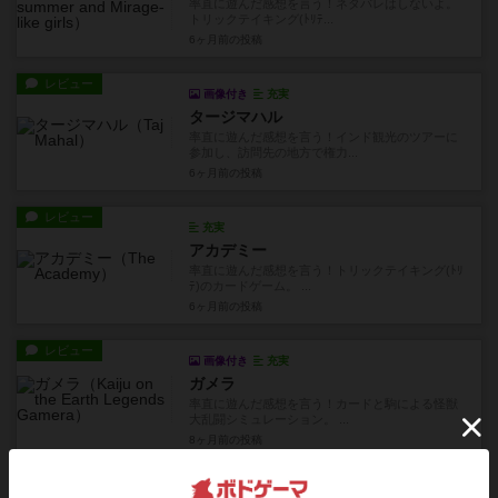
率直に遊んだ感想を言う！ネタバレはしないよ。
トリックテイキング(ﾄﾘﾃ...
6ヶ月前
の投稿
レビュー
画像付き
充実
タージマハル
率直に遊んだ感想を言う！インド観光のツアーに
参加し、訪問先の地方で権力...
6ヶ月前
の投稿
レビュー
充実
アカデミー
率直に遊んだ感想を言う！トリックテイキング(ﾄﾘ
ﾃ)のカードゲーム。 ...
6ヶ月前
の投稿
レビュー
画像付き
充実
ガメラ
率直に遊んだ感想を言う！カードと駒による怪獣
大乱闘シミュレーション。 ...
8ヶ月前
の投稿
レビュー
充実