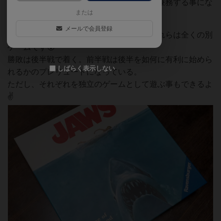
人数が３人以下の場合、人間側はキャラを兼務する事にな
または
る⛴️
メールで会員登録
本作は前半後半に別れている・・・が、これらは全くの別
ゲームです😲
勝敗は後半戦で着く。前半戦は後半を如何に有利に始めら
しばらく表示しない
れるかのプレリュードになっている。
ただし、それぞれを独立のゲームとして遊ぶ事もできるよ
✌