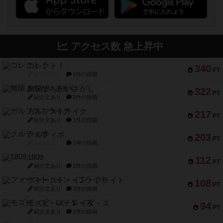
アクセス数 急上昇中
コレクト！
340
PT
紹介文なし
1件の投稿
無限まちがいさがし
322
PT
紹介文あり
2件の投稿
ガルフストライク
217
PT
紹介文あり
1件の投稿
クルティボ
203
PT
紹介文なし
1件の投稿
1809
112
PT
紹介文あり
1件の投稿
ファースト・イン・フライト
108
PT
紹介文あり
3件の投稿
モズビ－ズ・レイダ－ズ
94
PT
紹介文あり
1件の投稿