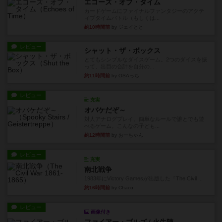
エコーズ・オブ・タイム
カードゲームにファイナルファンタジーのアクテ
ィブタイムバトル（もしくは...
約10時間前
by ジェイとと
レビュー
シャット・ザ・ボックス
とてもシンプルなダイスゲーム。2つのダイスを振
って、出目の合計を自分の...
約11時間前
by OSAっち
レビュー
充実
オバケだぞ～
対人アナログプレイ。簡単なルールで誰とでも遊
べるゲーム。こんなの子ども...
約12時間前
by おーちゃん
レビュー
充実
南北戦争
1983年にVictory Gamesが出版した『The Civil ...
約16時間前
by Chaco
レビュー
画像付き