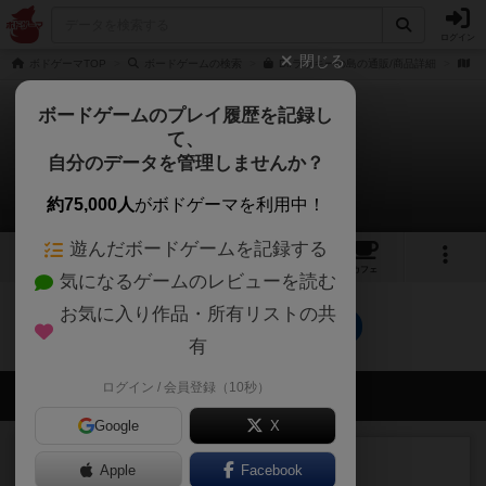
ログイン
閉じる
ボドゲーマTOP
ボードゲームの検索
Dr.ラッキーの島の通販/商品詳細
作
ボードゲームのプレイ履歴を記録し
て、
Dr.ラッキーの島
自分のデータを管理しませんか？
0件の戦略やコツ
約75,000人
がボドゲーマを利用中！
遊んだボードゲームを記録する
7
1
7
トップ
画像
動画
レビュー
カフェ
気になるゲームのレビューを読む
お気に入り作品・所有リストの共
Dr.ラッキーの島のトップに戻る
有
ログイン / 会員登録（10秒）
会員の新しい投稿
Google
X
レビュー
画像付き
充実
Apple
Facebook
フラットアイアン