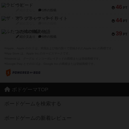
ラピード
46
PT
紹介文なし
1件の投稿
ザ・フラッフィー・ライト
44
PT
紹介文なし
0件の投稿
ふたつの城の物語
39
PT
紹介文あり
6件の投稿
※Apple、Apple のロゴ は、米国および他の国々で登録されたApple Inc.の商標です。
※App Store は、Apple Inc.のサービスマークです。
※Android は、グーグル インコーポレイテッドの商標または登録商標です。
※Google Play とそのロゴは、Google Inc.の商標または登録商標です。
ボドゲーマTOP
ボードゲームを検索する
ボードゲームの新着レビュー