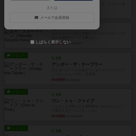
世界に浸れる度 ☆☆☆☆★楽しさ ☆☆☆☆★
または
タイパ ☆☆☆☆☆マンハッ...
約1時間前
by DKnewyork
メールで会員登録
レビュー
花火：スターマイン
自分のカードは見えず他のプレイヤーのカードが
見える状態でカードを教えた...
しばらく表示しない
約3時間前
by mob567
レビュー
充実
アンダー・ザ・テーブラー
笑えるバカゲームを集めているライトゲーマーと
してのレビューです。正体隠...
約5時間前
by toyota
レビュー
充実
ワン・トゥ・ファイブ
とにかくお手軽にすき間時間をうめるゲームとし
て重宝するゲームです。いわ...
約7時間前
by nabekoh
レビュー
充実