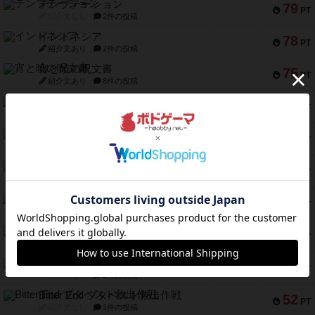
テンプテーション
79
PT
紹介文なし
2件の投稿
インドネシア
78
PT
紹介文あり
2件の投稿
宵と暁の呪文書
75
PT
紹介文あり
8件の投稿
リスボン・トラム 28
73
PT
紹介文あり
9件の投稿
アマナイト
73
PT
紹介文なし
1件の投稿
ブラヴェスト
66
PT
紹介文なし
1件の投稿
スペクタキュラー
60
PT
紹介文なし
1件の投稿
スモールワールド
59
PT
紹介文あり
13件の投稿
ギャンブラー
58
PT
紹介文なし
2件の投稿
Bitter End ブタペスト救出作戦
52
PT
紹介文なし
1件の投稿