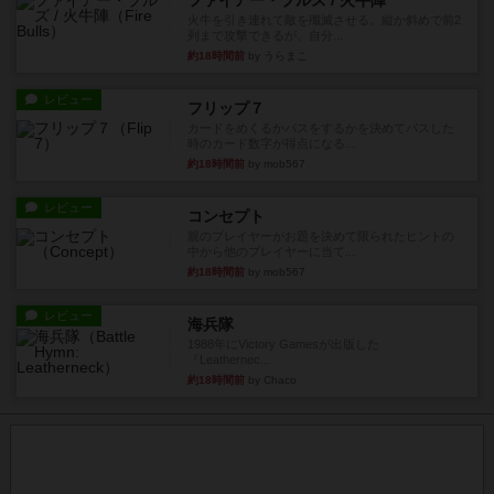
ファイアー・ブルズ / 火牛陣
火牛を引き連れて敵を殲滅させる。縦か斜めで前2
列まで攻撃できるが、自分...
約18時間前
by うらまこ
レビュー
フリップ７
カードをめくるかパスをするかを決めてパスした
時のカード数字が得点になる...
約18時間前
by mob567
レビュー
コンセプト
親のプレイヤーがお題を決めて限られたヒントの
中から他のプレイヤーに当て...
約18時間前
by mob567
レビュー
海兵隊
1988年にVictory Gamesが出版した
『Leathernec...
約18時間前
by Chaco