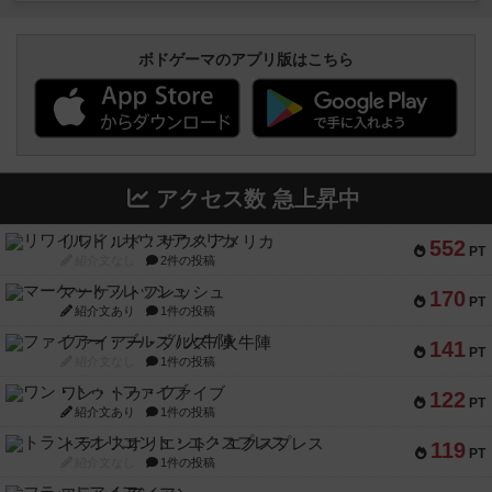
ボドゲーマのアプリ版はこちら
アクセス数 急上昇中
リワイルド：サウスアメリカ
552
PT
紹介文なし
2件の投稿
マーケットフレッシュ
170
PT
紹介文あり
1件の投稿
ファイアー・ブルズ / 火牛陣
141
PT
紹介文なし
1件の投稿
ワン・トゥ・ファイブ
122
PT
紹介文あり
1件の投稿
トランスオリエント・エクスプレス
119
PT
紹介文なし
1件の投稿