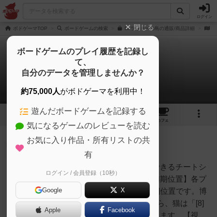
ログイン
閉じる
ボドゲーマTOP
ボードゲームの検索
Dr.ラッキーの島の通販/商品詳細
作
ボードゲームのプレイ履歴を記録し
て、
Dr.ラッキーの島
自分のデータを管理しませんか？
1件のルール/インスト
約75,000人
がボドゲーマを利用中！
遊んだボードゲームを記録する
7
1
7
トップ
画像
動画
レビュー
カフェ
気になるゲームのレビューを読む
お気に入り作品・所有リストの共
神
104名
1名
0
充実
有
インストやゲーム進行中に参照できるチートシ
ログイン / 会員登録（10秒）
手動人形
ートという形にしています。【初期位置】各プ
Google
X
レイヤーは「[1]喜びの城」が初期位置です。博
士は「[15]サンセットビーチ」から、猫は「[8]
Apple
Facebook
天文台」からそれぞれスタートします。【視