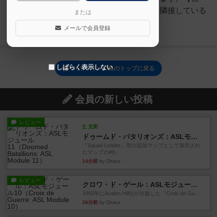
線】プレイヤーと博士は境界線に隣接している
または
エリアを互い...
メールで会員登録
続きを読む（6年以上前）
しばらく表示しない
Dr.ラッキーの島のトップに戻る
会員の新しい投稿
レビュー
充実
ドゥームド・バタリオンズ：ASLモジュール11
『Squad Leader』用の追加マップとして発売され
たマップの#9...
14分前
by Chaco
レビュー
クロワ・ド・ゲール：ASLモジュール10
1992年にAvalon Hill社が出版した『Croix de Gu...
26分前
by Chaco