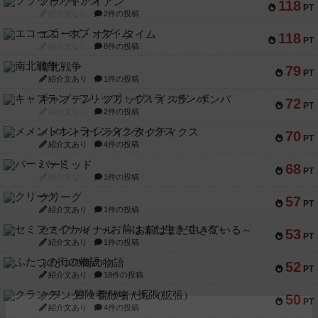
フラットアイアン
118
PT
紹介文なし
2件の投稿
エコーズ・オブ・タイム
118
PT
紹介文なし
8件の投稿
南北戦争
79
PT
紹介文あり
1件の投稿
キャプテン・フリップ：イスラ・ボンバ
72
PT
紹介文なし
2件の投稿
メメントオンラインタクティクス
70
PT
紹介文あり
4件の投稿
パーミッド
68
PT
紹介文なし
1件の投稿
クリーグ
57
PT
紹介文あり
1件の投稿
セミファイナル ～お前はまだ生きている～
53
PT
紹介文あり
1件の投稿
ふたつの街の物語
52
PT
紹介文あり
18件の投稿
クランク! ：冒険者たち（拡張）
50
PT
紹介文あり
4件の投稿