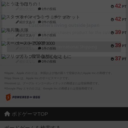
とうほうの！
42
PT
紹介文なし
1件の投稿
スターマイン・ラミー ポケット
42
PT
紹介文あり
2件の投稿
海兵隊
39
PT
紹介文あり
1件の投稿
スーパーストア3000
39
PT
紹介文なし
1件の投稿
フリップ７：復讐心とともに
37
PT
紹介文なし
2件の投稿
※Apple、Apple のロゴ は、米国および他の国々で登録されたApple Inc.の商標です。
※App Store は、Apple Inc.のサービスマークです。
※Android は、グーグル インコーポレイテッドの商標または登録商標です。
※Google Play とそのロゴは、Google Inc.の商標または登録商標です。
ボドゲーマTOP