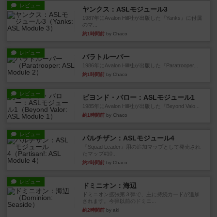
レビュー
ヤンクス：ASLモジュール3
1987年にAvalon Hill社が出版した『Yanks』に付属
のマ...
約1時間前
by Chaco
レビュー
パラトルーパー
1986年にAvalon Hill社が出版した『Paratrooper...
約1時間前
by Chaco
レビュー
ビヨンド・バロー：ASLモジュール1
1985年にAvalon Hill社が出版した『Beyond Valo...
約1時間前
by Chaco
レビュー
パルチザン：ASLモジュール4
『Squad Leader』用の追加マップとして発売され
たマップ#10...
約2時間前
by Chaco
レビュー
ドミニオン：海辺
ドミニオン拡張第３弾で、主に持続カードが追加
されます。今弾以前のドミニ...
約2時間前
by aki