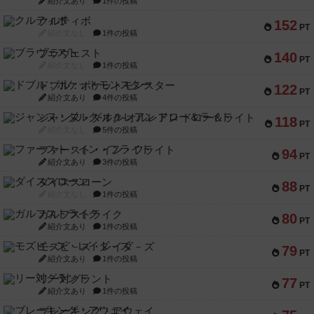
紹介文あり
1件の投稿
クルティボ
152
PT
紹介文なし
1件の投稿
ブラヴェスト
140
PT
紹介文なし
1件の投稿
ドブル：ポケットモンスター
122
PT
紹介文あり
4件の投稿
ジャンヌ・ダルク-オルレアン ドロー＆ライト
118
PT
紹介文なし
5件の投稿
ファースト・イン・フライト
94
PT
紹介文あり
3件の投稿
ダイススローン
88
PT
紹介文なし
1件の投稿
ガルフストライク
80
PT
紹介文あり
1件の投稿
モズビ－ズ・レイダ－ズ
79
PT
紹介文あり
1件の投稿
リー対グラント
77
PT
紹介文あり
1件の投稿
ブレーキング・アウェイ