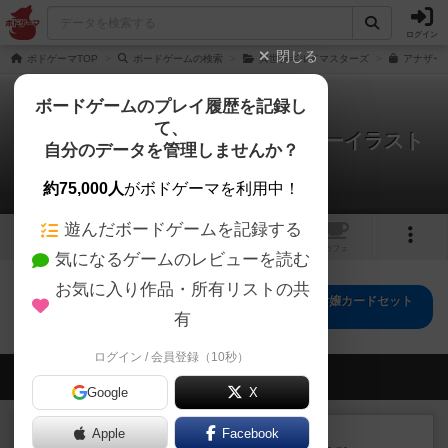
ログイン
閉じる
ボドゲーマTOP
ボードゲームの検索
異世界ギルドマスターズ
アナザー
ボードゲームのプレイ履歴を記録し
て、
異世界ギルドマスターズ：アナザーイラスト
自分のデータを管理しませんか？
版受付嬢カードセット
0件のルール/インスト
約75,000人
がボドゲーマを利用中！
遊んだボードゲームを記録する
1
トップ
画像
動画
レビュー
カフェ
気になるゲームのレビューを読む
お気に入り作品・所有リストの共
異世界ギルドマスターズ：アナザーイラスト版受付嬢カードセット
のトップに戻る
有
ログイン / 会員登録（10秒）
会員の新しい投稿
Google
X
レビュー
Apple
Facebook
画像付き