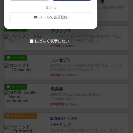
ファイアー・ブルズ / 火牛陣
または
火牛を引き連れて敵を殲滅させる。縦か斜めで前2
列まで攻撃できるが、自分...
メールで会員登録
15分前
by うらまこ
レビュー
フリップ７
カードをめくるかパスをするかを決めてパスした
時のカード数字が得点になる...
しばらく表示しない
27分前
by mob567
レビュー
コンセプト
親のプレイヤーがお題を決めて限られたヒントの
中から他のプレイヤーに当て...
39分前
by mob567
レビュー
海兵隊
1988年にVictory Gamesが出版した
『Leathernec...
約1時間前
by Chaco
ルール/インスト
画像付き
充実
パーミッド
おばあちゃんは猫が大好きです!しかし、あまりに