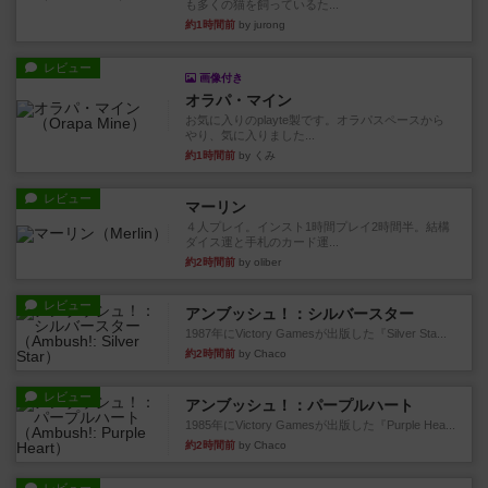
も多くの猫を飼っているた...
約1時間前
by jurong
レビュー
画像付き
オラパ・マイン
お気に入りのplayte製です。オラパスペースから
やり、気に入りました...
約1時間前
by くみ
レビュー
マーリン
４人プレイ。インスト1時間プレイ2時間半。結構
ダイス運と手札のカード運...
約2時間前
by oliber
レビュー
アンブッシュ！：シルバースター
1987年にVictory Gamesが出版した『Silver Sta...
約2時間前
by Chaco
レビュー
アンブッシュ！：パープルハート
1985年にVictory Gamesが出版した『Purple Hea...
約2時間前
by Chaco