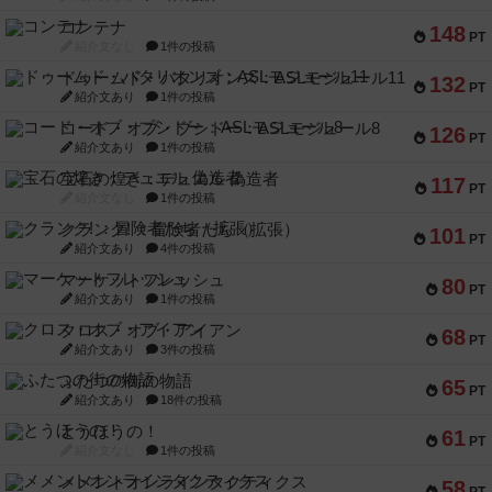
コンテナ
148
PT
紹介文なし
1件の投稿
ドゥームド・バタリオンズ：ASLモジュール11
132
PT
紹介文あり
1件の投稿
コード・オブ・ブシドー：ASLモジュール8
126
PT
紹介文あり
1件の投稿
宝石の煌き：デュエル 偽造者
117
PT
紹介文なし
1件の投稿
クランク! ：冒険者たち（拡張）
101
PT
紹介文あり
4件の投稿
マーケットフレッシュ
80
PT
紹介文あり
1件の投稿
クロス・オブ・アイアン
68
PT
紹介文あり
3件の投稿
ふたつの街の物語
65
PT
紹介文あり
18件の投稿
とうほうの！
61
PT
紹介文なし
1件の投稿
メメントオンラインタクティクス
58