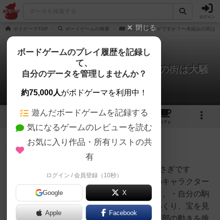
ログイン
閉じる
ボドゲーマTOP
ボードゲームの検索
ご注文はボドゲですか？〜木組みの街は
ボードゲームのプレイ履歴を記録し
て、
ご注文はボドゲですか？〜木組みの街は大騒
自分のデータを管理しませんか？
ぎ〜
1件のルール/インスト
約75,000人
がボドゲーマを利用中！
遊んだボードゲームを記録する
6
1
2
トップ
画像
動画
レビュー
カフェ
気になるゲームのレビューを読む
お気に入り作品・所有リストの共
皇帝
592名
1名
0
充実
有
○どんなゲーム？・「ご注文はうさぎです
ログイン / 会員登録（10秒）
はなぺん工房
か？」の劇中劇「怪盗ラパン」のキャラクター
Google
X
となり、宝探しをするゲームです。・自分の駒
を動かしてボード上のタイルをめくり、宝を見
Apple
Facebook
つけます。パトロール中のリゼ警部の動きを推