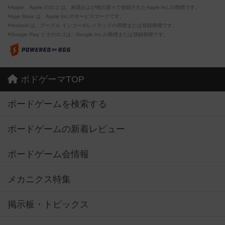
※Apple、Apple のロゴ は、米国および他の国々で登録されたApple Inc.の商標です。
※App Store は、Apple Inc.のサービスマークです。
※Android は、グーグル インコーポレイテッドの商標または登録商標です。
※Google Play とそのロゴは、Google Inc.の商標または登録商標です。
ボドゲーマTOP
ボードゲームを検索する
ボードゲームの新着レビュー
ボードゲーム会情報
メカニクス特集
掲示板・トピックス