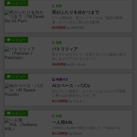
レビュー
充実
死がふたりを分かつまで
ゲーム開始時、各プレイヤーには「最初の配偶
者」がランダムに配られる配偶...
約4時間前
by MIFFYBX
レビュー
充実
パトリツィア
対人アナログプレイ。中世イタリアの貴族の権力
争いをエリアマジョリティで...
約8時間前
by おーちゃん
レビュー
画像付き
AIスペース・パズル
住んでいた惑星が、もうダメになったので宇宙船
に乗り込み脱出をしたが、宇...
約10時間前
by うらまこ
レビュー
充実
一人用ASL
1995年にAvalon Hill社が出版した『Solitair AS...
約11時間前
by Chaco