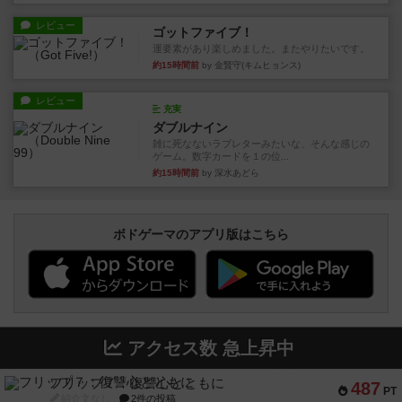
レビュー
ゴットファイブ！
運要素があり楽しめました。またやりたいです。
約15時間前
by 金賢守(キムヒョンス)
レビュー
充実
ダブルナイン
雑に死なないラブレターみたいな、そんな感じの
ゲーム。数字カードを１の位...
約15時間前
by 深水あどら
ボドゲーマのアプリ版はこちら
アクセス数 急上昇中
フリップ７：復讐心とともに
487
PT
紹介文なし
2件の投稿