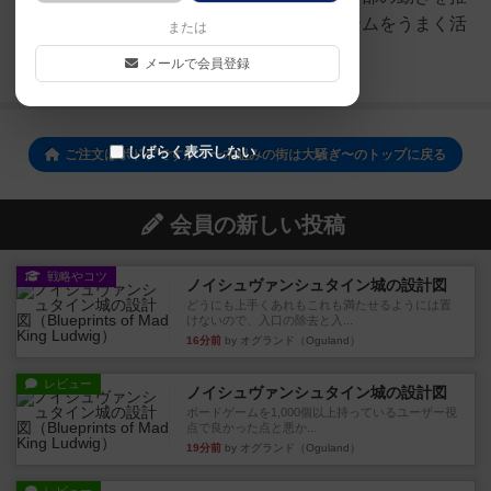
測して逃げたり、スキルやアイテムをうまく活
または
用して他のプレイヤーを出し...
メールで会員登録
続きを読む（5年以上前）
しばらく表示しない
ご注文はボドゲですか？〜木組みの街は大騒ぎ〜のトップに戻る
会員の新しい投稿
戦略やコツ
ノイシュヴァンシュタイン城の設計図
どうにも上手くあれもこれも満たせるようには置
けないので、入口の除去と入...
16分前
by オグランド（Oguland）
レビュー
ノイシュヴァンシュタイン城の設計図
ボードゲームを1,000個以上持っているユーザー視
点で良かった点と悪か...
19分前
by オグランド（Oguland）