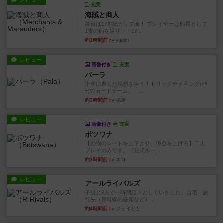
レビュー
充実
海賊と商人
舞台は17世紀カリブ海！ プレイヤーは船長として
1隻の船を駆り・・17...
約1時間前
by yuishi
レビュー
画像付き
充実
パーラ
率直に遊んだ感想を言う！トリックテイキング(ﾄﾘ
ﾃ)のカードゲーム。 ...
約3時間前
by 鳴屋
レビュー
画像付き
充実
ボツワナ
【動物のレートを上下させ、得点を上げろ】二人
プレイのみです。（公式ルー...
約3時間前
by ネロ
レビュー
アールライバルズ
子供と2人で一時期延々としていました。自宅、旅
行先（新幹線の座席など）...
約4時間前
by ジェイとと