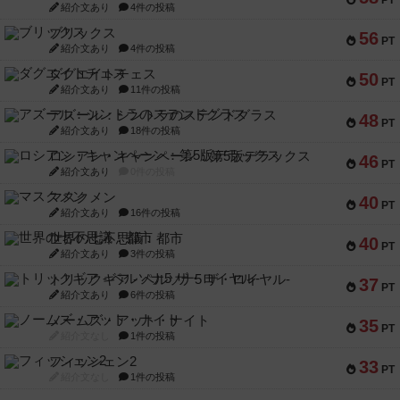
PT
紹介文あり
4件の投稿
ブリックス
56
PT
紹介文あり
4件の投稿
ダグエイトチェス
50
PT
紹介文あり
11件の投稿
アズール：シントラのステンドグラス
48
PT
紹介文あり
18件の投稿
ロシアン・キャンペーン：第5版デラックス
46
PT
紹介文あり
0件の投稿
マスクメン
40
PT
紹介文あり
16件の投稿
世界の七不思議：都市
40
PT
紹介文あり
3件の投稿
トリックギア - ペルソナ5 ザ・ロイヤル-
37
PT
紹介文あり
6件の投稿
ノームズ・アット・ナイト
35
PT
紹介文なし
1件の投稿
フィッシェン2
33
PT
紹介文なし
1件の投稿