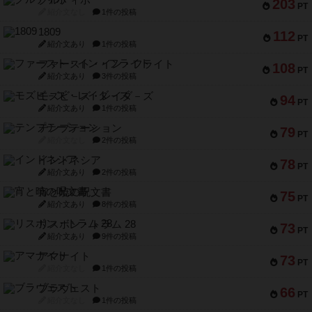
クルティボ
203
PT
紹介文なし
1件の投稿
1809
112
PT
紹介文あり
1件の投稿
ファースト・イン・フライト
108
PT
紹介文あり
3件の投稿
モズビ－ズ・レイダ－ズ
94
PT
紹介文あり
1件の投稿
テンプテーション
79
PT
紹介文なし
2件の投稿
インドネシア
78
PT
紹介文あり
2件の投稿
宵と暁の呪文書
75
PT
紹介文あり
8件の投稿
リスボン・トラム 28
73
PT
紹介文あり
9件の投稿
アマナイト
73
PT
紹介文なし
1件の投稿
ブラヴェスト
66
PT
紹介文なし
1件の投稿