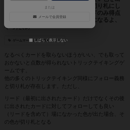
すとそれが切り札に（でも本当に切り札にし
または
ていいの？）各色一番小さいカードのみ得点
メールで会員登録
になるよ、やったね（ほかは失点になるよ、
やったね）
しばらく表示しない
ゲームマーケット2019春（東京）
なるべくカードを取らないほうがいい、でも取って
おかないと点数が得られないトリックテイキングゲ
ームです。
他の多くのトリックテイキング同様にフォロー義務
と切り札が存在します。ただし、
リード（最初に出されたカード）だけでなくその後
に出されたカードに対してフォローしても良い
（リードを含めて）場になかった色が出た場合、そ
の色が切り札となる