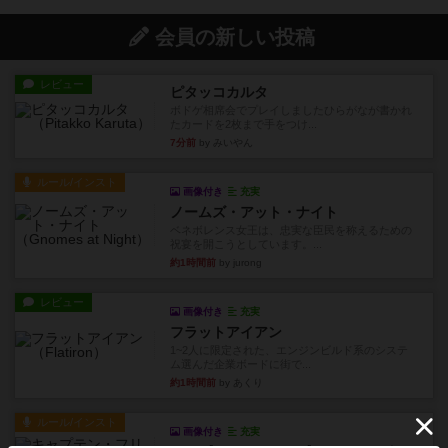
会員の新しい投稿
レビュー
ピタッコカルタ
ボドゲ相席会でプレイしましたひらがなが書かれ
たカードを2枚まで手をつけ...
7分前
by みいやん
ルール/インスト
画像付き
充実
ノームズ・アット・ナイト
ベネボレンス女王は、忠実な臣民を称えるための
祝宴を開こうとしています。...
約1時間前
by jurong
レビュー
画像付き
充実
フラットアイアン
1~2人に限定された、エンジンビルド系のシステ
ム選んだ企業ボードに街で...
約1時間前
by あくり
ルール/インスト
画像付き
充実