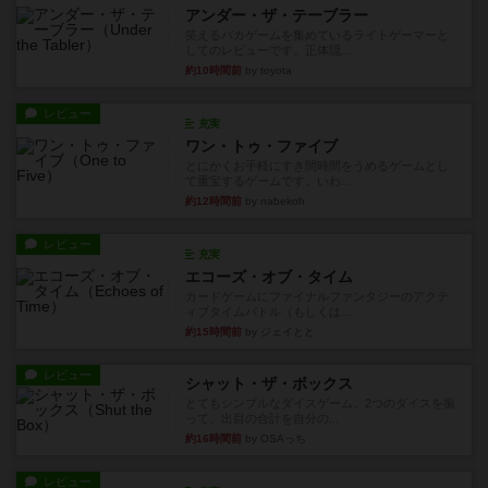
アンダー・ザ・テーブラー
笑えるバカゲームを集めているライトゲーマーと
してのレビューです。正体隠...
約10時間前
by toyota
レビュー
充実
ワン・トゥ・ファイブ
とにかくお手軽にすき間時間をうめるゲームとし
て重宝するゲームです。いわ...
約12時間前
by nabekoh
レビュー
充実
エコーズ・オブ・タイム
カードゲームにファイナルファンタジーのアクテ
ィブタイムバトル（もしくは...
約15時間前
by ジェイとと
レビュー
シャット・ザ・ボックス
とてもシンプルなダイスゲーム。2つのダイスを振
って、出目の合計を自分の...
約16時間前
by OSAっち
レビュー