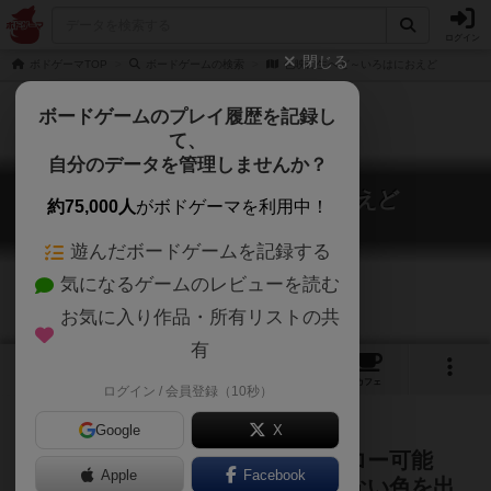
ログイン
閉じる
ボドゲーマTOP
ボードゲームの検索
色映に生へど～いろはにおえど
ボードゲームのプレイ履歴を記録し
て、
自分のデータを管理しませんか？
色映に生へど～いろはにおえど
約75,000人
がボドゲーマを利用中！
Irohanihoheto
遊んだボードゲームを記録する
気になるゲームのレビューを読む
お気に入り作品・所有リストの共
有
1
4
トップ
画像
動画
レビュー
カフェ
ログイン / 会員登録（10秒）
Google
X
出されているどのカードでもフォロー可能
Apple
Facebook
（なおフォロー義務）場に出ていない色を出