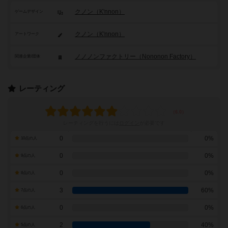
クノン（K'nnon）
ゲームデザイン
クノン（K'nnon）
アートワーク
ノノノンファクトリー（Nononon Factory）
関連企業/団体
レーティング
レーティングを行うには
ログイン
が必要です
0
0%
10点の人
0
0%
9点の人
0
0%
8点の人
3
60%
7点の人
0
0%
6点の人
2
40%
5点の人