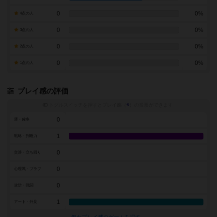
0
0%
4点の人
0
0%
3点の人
0
0%
2点の人
0
0%
1点の人
プレイ感の評価
トグルスイッチを押すとプレイ感（
※
）の投票ができます
0
運・確率
1
戦略・判断力
0
交渉・立ち回り
0
心理戦・ブラフ
0
攻防・戦闘
1
アート・外見
似たプレイ感のゲームを探す→