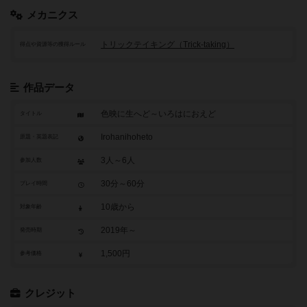
メカニクス
トリックテイキング（Trick-taking）
得点や資源等の獲得ルール
作品データ
色映に生へど～いろはにおえど
タイトル
Irohanihoheto
原題・英題表記
3人～6人
参加人数
30分～60分
プレイ時間
10歳から
対象年齢
2019年～
発売時期
1,500円
参考価格
クレジット