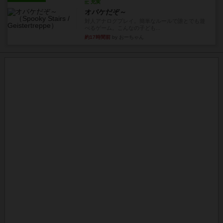
充実
オバケだぞ～
対人アナログプレイ。簡単なルールで誰とでも遊
べるゲーム。こんなの子ども...
約17時間前
by おーちゃん