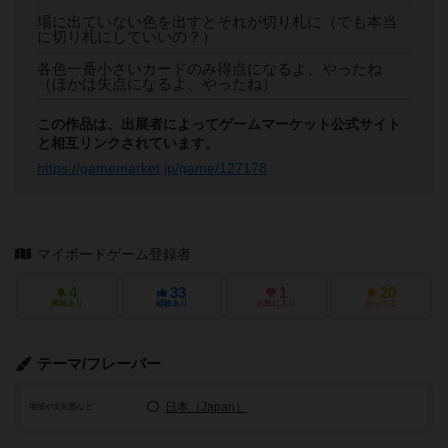
場に出ていない色を出すとそれが切り札に（でも本当
に切り札にしていいの？）
各色一番小さいカードのみ得点になるよ、やったね
（ほかは失点になるよ、やったね）
この作品は、出展者によってゲームマーケット公式サイト
と相互リンクされています。
https://gamemarket.jp/game/127178
マイボードゲーム登録者
4
33
1
20
興味あり
経験あり
お気に入り
持ってる
テーマ/フレーバー
日本（Japan）
地域や文化圏など