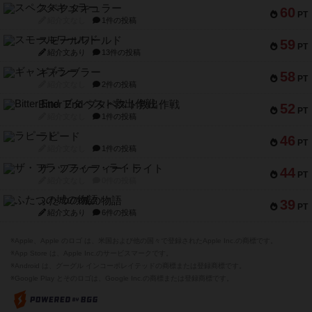
スペクタキュラー
60
PT
紹介文なし
1件の投稿
スモールワールド
59
PT
紹介文あり
13件の投稿
ギャンブラー
58
PT
紹介文なし
2件の投稿
Bitter End ブタペスト救出作戦
52
PT
紹介文なし
1件の投稿
ラピード
46
PT
紹介文なし
1件の投稿
ザ・フラッフィー・ライト
44
PT
紹介文なし
0件の投稿
ふたつの城の物語
39
PT
紹介文あり
6件の投稿
※Apple、Apple のロゴ は、米国および他の国々で登録されたApple Inc.の商標です。
※App Store は、Apple Inc.のサービスマークです。
※Android は、グーグル インコーポレイテッドの商標または登録商標です。
※Google Play とそのロゴは、Google Inc.の商標または登録商標です。