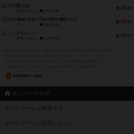
海兵隊
45
PT
紹介文あり
1件の投稿
Bitter End ブタペスト救出作戦
45
PT
紹介文なし
1件の投稿
ドコジャン
42
PT
紹介文あり
10件の投稿
※Apple、Apple のロゴ は、米国および他の国々で登録されたApple Inc.の商標です。
※App Store は、Apple Inc.のサービスマークです。
※Android は、グーグル インコーポレイテッドの商標または登録商標です。
※Google Play とそのロゴは、Google Inc.の商標または登録商標です。
ボドゲーマTOP
ボードゲームを検索する
ボードゲームの新着レビュー