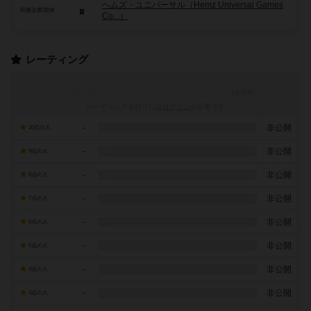
ヘムズ・ユニバーサル（Hemz Universal Games
関連企業/団体
Co. .）
レーティング
レーティングを行うには
ログイン
が必要です
-
非公開
10点の人
-
非公開
9点の人
-
非公開
8点の人
-
非公開
7点の人
-
非公開
6点の人
-
非公開
5点の人
-
非公開
4点の人
-
非公開
3点の人