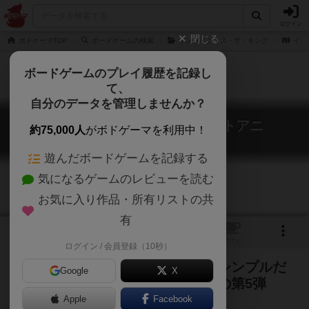
ログイン
閉じる
ボドゲーマTOP
ボードゲームの検索
インヴィクタス・ザ・キング
インヴ
ボードゲームのプレイ履歴を記録し
て、
自分のデータを管理しませんか？
インヴィクタス ver.2.0 トラトアニ
約75,000人
がボドゲーマを利用中！
Invictus the Tlatoani ver.2.0
遊んだボードゲームを記録する
気になるゲームのレビューを読む
お気に入り作品・所有リストの共
有
トップ
画像
動画
レビュー
カフェ
ログイン / 会員登録（10秒）
５種類のカードでデッキを作れ！シンプルだ
Google
X
けど奥が深い対戦型カードゲームの第5弾
Apple
Facebook