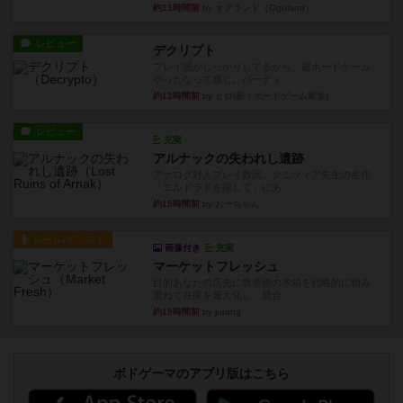
約11時間前
by オグランド（Oguland）
レビュー
デクリプト
プレイ感がしっかりしてるから、超ボードゲーム
やったなって感じ。パーティ...
約13時間前
by ヒロ(新！ボードゲーム家族)
レビュー
充実
アルナックの失われし遺跡
アナログ対人プレイ数回。クニツィア先生の名作
「エルドラドを探して」にあ...
約15時間前
by おーちゃん
ルール/インスト
画像付き
充実
マーケットフレッシュ
目的あなたの店先に農産物の木箱を戦略的に積み
重ねて在庫を最大化し、競合...
約19時間前
by jurong
ボドゲーマのアプリ版はこちら