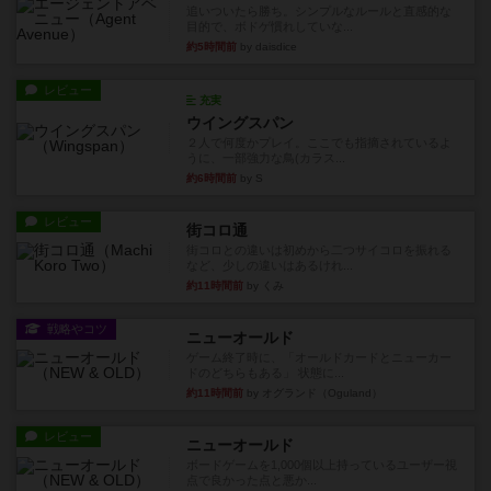
追いついたら勝ち。シンプルなルールと直感的な
目的で、ボドゲ慣れしていな...
約5時間前
by daisdice
レビュー
充実
ウイングスパン
２人で何度かプレイ。ここでも指摘されているよ
うに、一部強力な鳥(カラス...
約6時間前
by S
レビュー
街コロ通
街コロとの違いは初めから二つサイコロを振れる
など、少しの違いはあるけれ...
約11時間前
by くみ
戦略やコツ
ニューオールド
ゲーム終了時に、「オールドカードとニューカー
ドのどちらもある」 状態に...
約11時間前
by オグランド（Oguland）
レビュー
ニューオールド
ボードゲームを1,000個以上持っているユーザー視
点で良かった点と悪か...