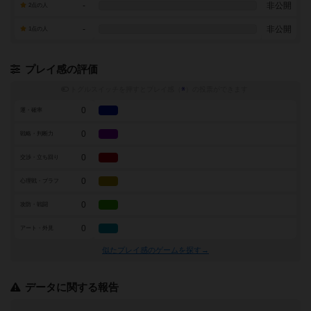
-
非公開
2点の人
-
非公開
1点の人
プレイ感の評価
トグルスイッチを押すとプレイ感（
※
）の投票ができます
0
運・確率
0
戦略・判断力
0
交渉・立ち回り
0
心理戦・ブラフ
0
攻防・戦闘
0
アート・外見
似たプレイ感のゲームを探す→
データに関する報告