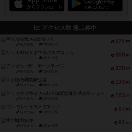
アクセス数 急上昇中
無限まちがいさがし
574
PT
紹介文あり
2件の投稿
リワイルド：サウスアメリカ
389
PT
紹介文なし
2件の投稿
アンダー・ザ・テーブラー
378
PT
紹介文あり
1件の投稿
宵と暁の呪文書
133
PT
紹介文あり
8件の投稿
セミファイナル ～お前はまだ生きている～
103
PT
紹介文あり
1件の投稿
ワン・トゥ・ファイブ
97
PT
紹介文あり
1件の投稿
南北戦争
91
PT
紹介文あり
1件の投稿