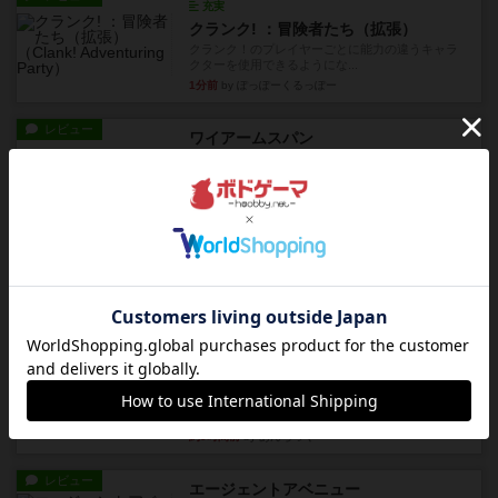
充実
クランク! ：冒険者たち（拡張）
クランク！のプレイヤーごとに能力の違うキャラ
クターを使用できるようにな...
1分前
by ぽっぽーくるっぽー
レビュー
ワイアームスパン
初プレイの感想です。ウイングスパン履修済のコ
メントとなります。ウイング...
27分前
by daisdice
レビュー
ふたつの街の物語
タイルを4×4で並べて街づくりします。ただし、
街は各プレイヤーの間にあ...
約4時間前
by ジェイとと
ルール/インスト
画像付き
ざりかに将棋
３種類の駒だけが登場する超シンプルな将棋系ゲ
ーム入門作品です♪(＾＾)...
約5時間前
by あんちっく
レビュー
エージェントアベニュー