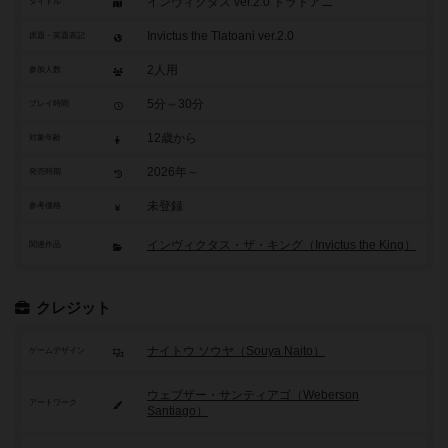
インヴィクタス ver.2.0 トラトアニ
タイトル
Invictus the Tlatoani ver.2.0
原題・英題表記
2人用
参加人数
5分～30分
プレイ時間
12歳から
対象年齢
2026年～
発売時期
未登録
参考価格
インヴィクタス・ザ・キング（Invictus the King）
関連作品
クレジット
ナイトウ ソウヤ（Souya Naito）
ゲームデザイン
ウェブザー・サンティアゴ（Weberson
アートワーク
Santiago）