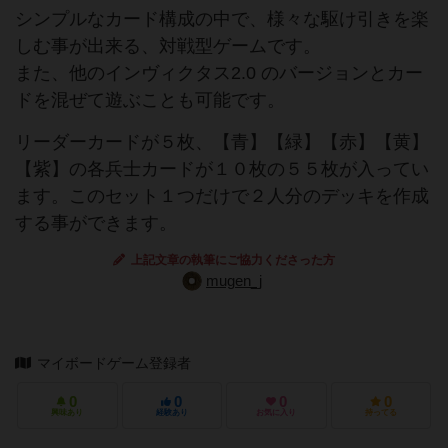
シンプルなカード構成の中で、様々な駆け引きを楽
しむ事が出来る、対戦型ゲームです。
また、他のインヴィクタス2.0 のバージョンとカー
ドを混ぜて遊ぶことも可能です。
リーダーカードが５枚、【青】【緑】【赤】【黄】
【紫】の各兵士カードが１０枚の５５枚が入ってい
ます。このセット１つだけで２人分のデッキを作成
する事ができます。
上記文章の執筆にご協力くださった方
mugen_j
マイボードゲーム登録者
0
0
0
0
興味あり
経験あり
お気に入り
持ってる