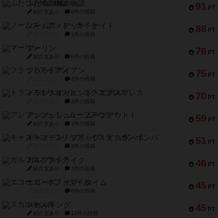
ふたつの城の物語
91
PT
紹介文あり
6件の投稿
ノームズ・アット・ナイト
88
PT
紹介文なし
1件の投稿
マーリン
76
PT
紹介文あり
6件の投稿
フラットアイアン
75
PT
紹介文なし
2件の投稿
トランスオリエント・エクスプレス
70
PT
紹介文なし
1件の投稿
アンブッシュ！：ムーブアウト！
59
PT
紹介文あり
1件の投稿
キャプテン・フリップ：イスラ・ボンバ
51
PT
紹介文なし
2件の投稿
ガルフストライク
46
PT
紹介文あり
1件の投稿
エコーズ・オブ・タイム
45
PT
紹介文なし
8件の投稿
スカルキング
45
PT
紹介文あり
12件の投稿