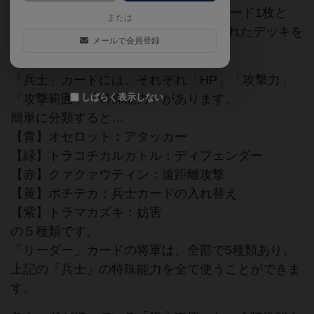
インヴィクタス2.0は、「リーダー」カード1枚と
または
「兵士」カード20枚の計21枚で構成されたデッキを
メールで会員登録
作り、対戦型カードゲームです。
「兵士」カードには、それぞれ「HP」「攻撃力」
「攻撃範囲」「特殊能力」があります。
しばらく表示しない
簡単に分類すると…
【青】オセロット：アタッカー
【緑】トラコチカルカトル：ディフェンダー
【赤】クァクァウティン：遠距離攻撃
【黄】ポチテカ：兵士カードの入れ替え
【紫】トラマカズキ：妨害
の５種類です。
「リーダー」カードの将軍は、全部で5種類あり、
上記の「兵士」の特殊能力を全て使うことができま
す。