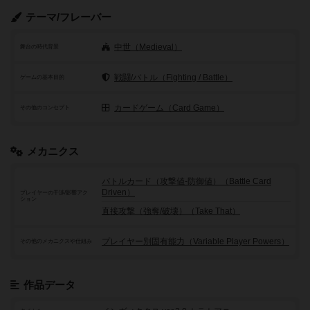
テーマ/フレーバー
中世（Medieval）
舞台の時代背景
戦闘/バトル（Fighting / Battle）
ゲームの基本目的
カードゲーム（Card Game）
その他のコンセプト
メカニクス
バトルカード（攻撃値-防御値）（Battle Card
Driven）
プレイヤーの干渉/影響アク
ション
直接攻撃（強奪/破壊）（Take That）
プレイヤー別固有能力（Variable Player Powers）
その他のメカニクスや仕組み
作品データ