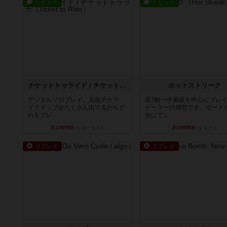
レビュー
レビュー
チケットトゥライド / チケットトゥライドアメリカ
ホットストリーク
デジタルソロプレイ。元祖チケラ
星7軽〜中量級を中心にプレ
イ？マップがたくさん出てるからど
ゲーマーの感想です。ボード
れをプレ...
会にて...
約12時間前
by おーちゃん
約18時間前
by おとん
リプレイ
リプレイ