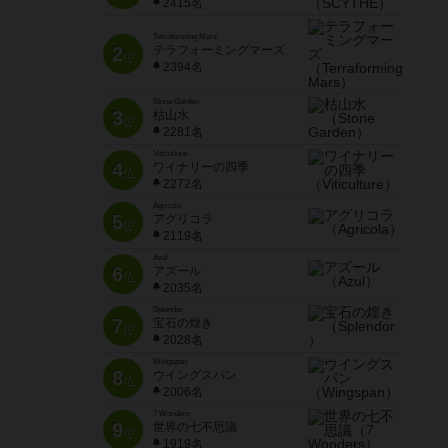
2415名
Terraforming Mars
2
テラフォーミングマーズ
位
2394名
Stone Garden
3
枯山水
位
2281名
Viticulture
4
ワイナリーの四季
位
2272名
Agricola
5
アグリコラ
位
2119名
Azul
6
アズール
位
2035名
Splendor
7
宝石の煌き
位
2028名
Wingspan
8
ウイングスパン
位
2006名
7 Wonders
9
世界の七不思議
位
1919名