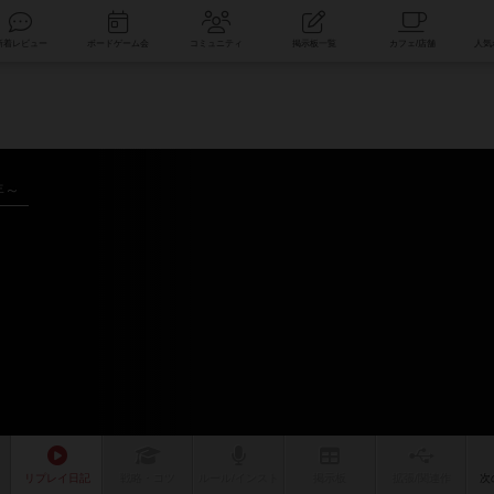
索
新着レビュー
ボードゲーム会
コミュニティ
掲示板一覧
年～
リプレイ
日記
戦略
・コツ
ルール
/インスト
掲示板
拡張/関連
作
次