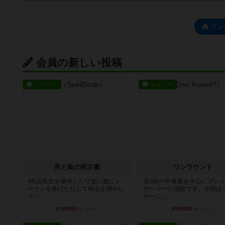
イン
会員の新しい投稿
レビュー
レビュー
宵と暁の呪文書
ワンラウンド
4/5点呪文を修得したり使い魔にト
星5軽〜中量級を中心にプレ
ークンを捧げたりして得点を増やし
ゲーマーの感想です。今回は
てい...
ゲーム...
約1時間前
by ワタル
約5時間前
by おとん