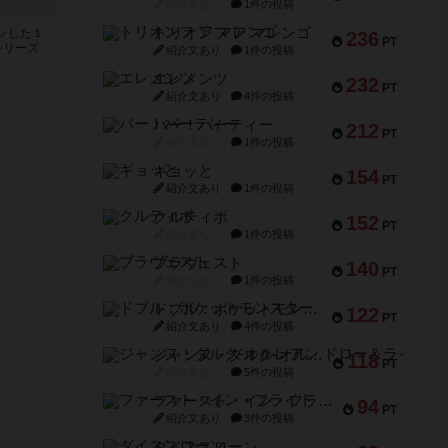
紹介文なし
1件の投稿
トリオンフ ア マレンゴ
ンした１
236
PT
シリーズ
紹介文あり
1件の投稿
エレメンツ
232
PT
紹介文あり
4件の投稿
バー！パーティー
212
PT
紹介文なし
1件の投稿
ギョッと
154
PT
紹介文あり
1件の投稿
クルティボ
152
PT
紹介文なし
1件の投稿
ブラヴェスト
140
PT
紹介文なし
1件の投稿
ドブル：ポケットモンスター
122
PT
紹介文あり
4件の投稿
ジャンヌ・ダルク-オルレアン ドロー＆ライト
118
PT
紹介文なし
5件の投稿
ファースト・イン・フライト
94
PT
紹介文あり
3件の投稿
ダイススローン