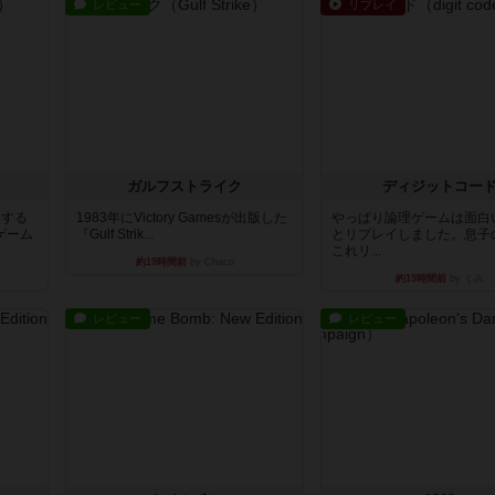
レビュー
リプレイ
ガルフストライク
ディジットコー
イする
1983年にVictory Gamesが出版した
やっぱり論理ゲームは面白
ゲーム
『Gulf Strik...
とリプレイしました。息子
これリ...
約19時間前
by Chaco
約19時間前
by くみ
レビュー
レビュー