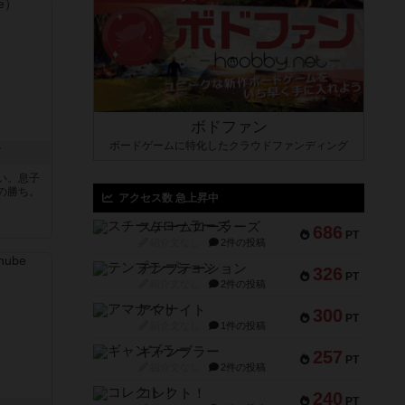
ボドファン
ボードゲームに特化したクラウドファンディング
ド
い。息子
の勝ち。
アクセス数 急上昇中
スチームローラーズ
686
PT
紹介文なし
2件の投稿
テンプテーション
326
PT
紹介文なし
2件の投稿
アマナイト
300
PT
紹介文なし
1件の投稿
ギャンブラー
257
PT
紹介文なし
2件の投稿
コレクト！
240
PT