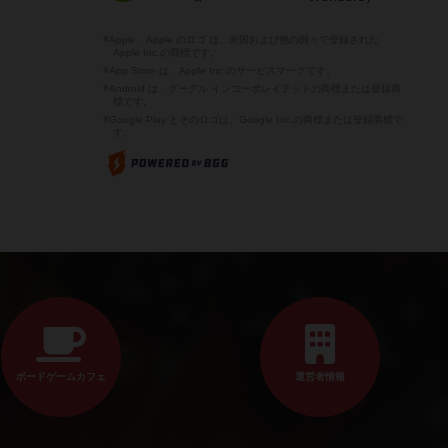
※Apple、Apple のロゴ は、米国および他の国々で登録された
Apple Inc.の商標です。
※App Store は、Apple Inc.のサービスマークです。
※Android は、グーグル インコーポレイテッドの商標または登録商
標です。
※Google Play とそのロゴは、Google Inc.の商標または登録商標で
す。
ボードゲームカフェ
運営者情報