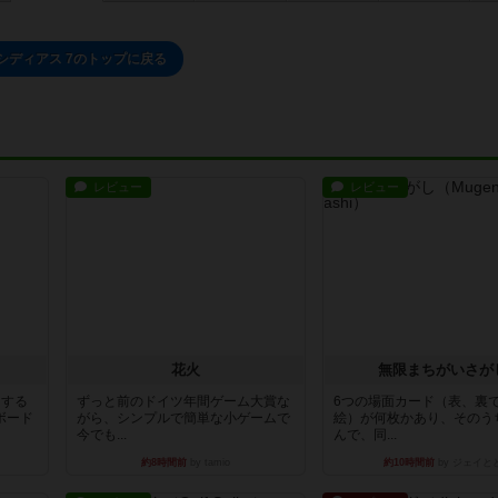
シディアス 7のトップに戻る
レビュー
レビュー
花火
無限まちがいさが
イする
ずっと前のドイツ年間ゲーム大賞な
6つの場面カード（表、裏
ボード
がら、シンプルで簡単な小ゲームで
絵）が何枚かあり、そのう
今でも...
んで、同...
約8時間前
by tamio
約10時間前
by ジェイと