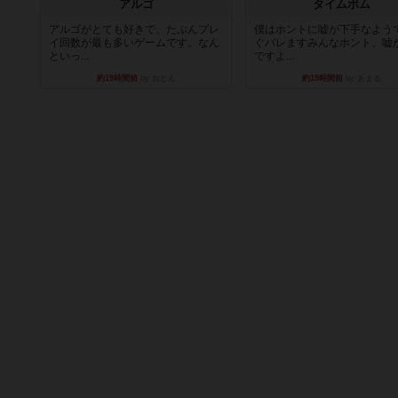
アルゴ
タイムボム
アルゴがとても好きで、たぶんプレ
僕はホントに嘘が下手なよう
イ回数が最も多いゲームです。なん
ぐバレますみんなホント、嘘
といっ...
ですよ...
約19時間前
by おとん
約19時間前
by あまる