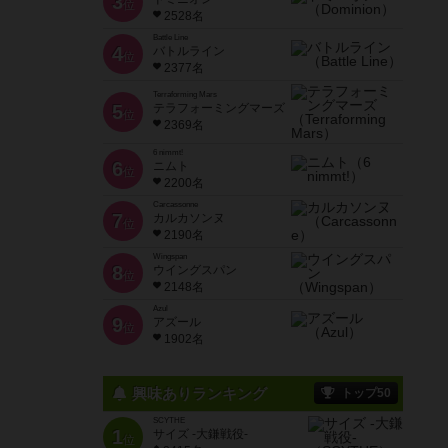
3
位
2528名
Battle Line
4
バトルライン
位
2377名
Terraforming Mars
5
テラフォーミングマーズ
位
2369名
6 nimmt!
6
ニムト
位
2200名
Carcassonne
7
カルカソンヌ
位
2190名
Wingspan
8
ウイングスパン
位
2148名
Azul
9
アズール
位
1902名
興味ありランキング
トップ50
SCYTHE
1
サイズ -大鎌戦役-
位