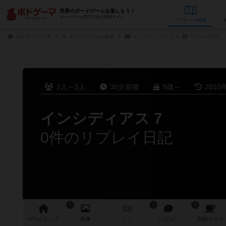
世界のボードゲームを楽しもう！
ボードゲーム専門の総合情報サイト
データベース
検
ボドゲーマTOP
ボードゲームの検索
インシディアス 7
リプレイ日記
2人～5人
30分前後
9歳～
2010
インシディアス 7
0件のリプレイ日記
1
2
5
ゲーム
トップ
画像
動画
レビュー
店舗/
カフェ