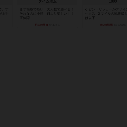
タイムボム
1809
で、す
まず簡単で軽い！大人数で遊べる！
ケビン・ザッカーがデザイ
が上手
それなのに小箱！何より楽しい！！
ヘクス=２マイルの戦役級
正体隠...
は以下...
約19時間前
by あまる
約20時間前
by Chaco