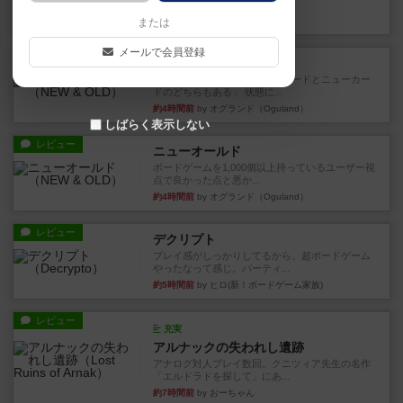
など、少しの違いはあるけれ...
約3時間前
by くみ
または
メールで会員登録
戦略やコツ
ニューオールド
ゲーム終了時に、「オールドカードとニューカー
ドのどちらもある」 状態に...
約4時間前
by オグランド（Oguland）
しばらく表示しない
レビュー
ニューオールド
ボードゲームを1,000個以上持っているユーザー視
点で良かった点と悪か...
約4時間前
by オグランド（Oguland）
レビュー
デクリプト
プレイ感がしっかりしてるから、超ボードゲーム
やったなって感じ。パーティ...
約5時間前
by ヒロ(新！ボードゲーム家族)
レビュー
充実
アルナックの失われし遺跡
アナログ対人プレイ数回。クニツィア先生の名作
「エルドラドを探して」にあ...
約7時間前
by おーちゃん