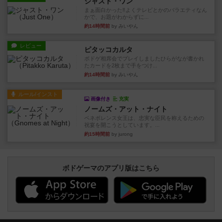
ジャスト・ワン
まぁ面白かった‼️よくテレビとかのバラエティなん
かで、お題がわからずに...
約14時間前
by みいやん
レビュー
ピタッコカルタ
ボドゲ相席会でプレイしましたひらがなが書かれ
たカードを2枚まで手をつけ...
約14時間前
by みいやん
ルール/インスト
画像付き
充実
ノームズ・アット・ナイト
ベネボレンス女王は、忠実な臣民を称えるための
祝宴を開こうとしています。...
約15時間前
by jurong
ボドゲーマのアプリ版はこちら