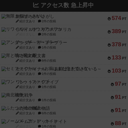
アクセス数 急上昇中
無限まちがいさがし
574
PT
紹介文あり
2件の投稿
リワイルド：サウスアメリカ
389
PT
紹介文なし
2件の投稿
アンダー・ザ・テーブラー
378
PT
紹介文あり
1件の投稿
宵と暁の呪文書
133
PT
紹介文あり
8件の投稿
セミファイナル ～お前はまだ生きている～
103
PT
紹介文あり
1件の投稿
ワン・トゥ・ファイブ
97
PT
紹介文あり
1件の投稿
南北戦争
91
PT
紹介文あり
1件の投稿
ふたつの城の物語
91
PT
紹介文あり
6件の投稿
ノームズ・アット・ナイト
88
PT
紹介文なし
1件の投稿