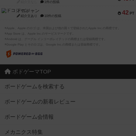
紹介文なし
1件の投稿
ドコジャン
42
PT
紹介文あり
10件の投稿
※Apple、Apple のロゴ は、米国および他の国々で登録されたApple Inc.の商標です。
※App Store は、Apple Inc.のサービスマークです。
※Android は、グーグル インコーポレイテッドの商標または登録商標です。
※Google Play とそのロゴは、Google Inc.の商標または登録商標です。
ボドゲーマTOP
ボードゲームを検索する
ボードゲームの新着レビュー
ボードゲーム会情報
メカニクス特集