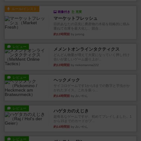
ルール/インスト
画像付き
充実
マーケットフレッシュ
目的あなたの店先に農産物の木箱を戦略的に積み
重ねて在庫を最大化し、競合...
約12時間前
by jurong
レビュー
メメントオンラインタクティクス
どんどん物量が増えて大変になっていく押し付け
合いが楽しいゲーム盛り上が...
約12時間前
by nekomanma222
レビュー
ヘックメック
サイコロゲームです1から5までの数字と芋虫がか
かれたダイス。これを振っ...
約14時間前
by みいやん
レビュー
ハゲタカのえじき
超有名なゲームですが、初めてプレイしました。1
から15までのカードがプ...
約14時間前
by みいやん
レビュー