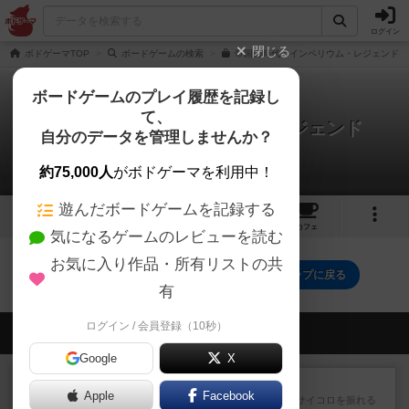
ログイン
閉じる
ボドゲーマTOP
ボードゲームの検索
帝国の時代：インペリウム・レジェンド 日
ボードゲームのプレイ履歴を記録し
て、
帝国の時代:インペリウム・レジェンド
自分のデータを管理しませんか？
0件の戦略やコツ
約75,000人
がボドゲーマを利用中！
遊んだボードゲームを記録する
1
2
11
トップ
画像
動画
レビュー
カフェ
気になるゲームのレビューを読む
お気に入り作品・所有リストの共
帝国の時代:インペリウム・レジェンドのトップに戻る
有
ログイン / 会員登録（10秒）
会員の新しい投稿
Google
X
レビュー
街コロ通
Apple
Facebook
街コロとの違いは初めから二つサイコロを振れる