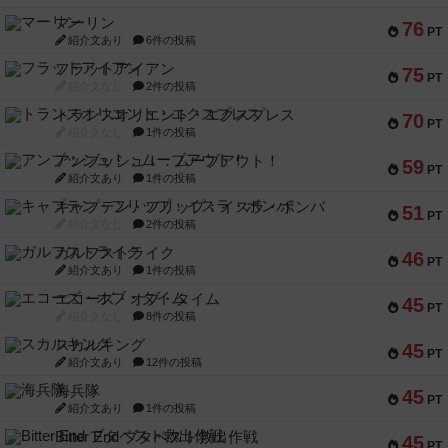
マーリン
76
PT
紹介文あり
6件の投稿
フラットアイアン
75
PT
紹介文なし
2件の投稿
トランスオリエント・エクスプレス
70
PT
紹介文なし
1件の投稿
アンブッシュ！：ムーブアウト！
59
PT
紹介文あり
1件の投稿
キャプテン・フリップ：イスラ・ボンバ
51
PT
紹介文なし
2件の投稿
ガルフストライク
46
PT
紹介文あり
1件の投稿
エコーズ・オブ・タイム
45
PT
紹介文なし
8件の投稿
スカルキング
45
PT
紹介文あり
12件の投稿
海兵隊
45
PT
紹介文あり
1件の投稿
Bitter End ブタペスト救出作戦
45
PT