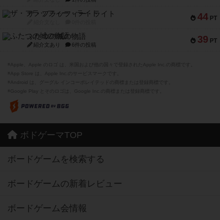
ザ・フラッフィー・ライト
44
PT
紹介文なし
0件の投稿
ふたつの城の物語
39
PT
紹介文あり
6件の投稿
※Apple、Apple のロゴ は、米国および他の国々で登録されたApple Inc.の商標です。
※App Store は、Apple Inc.のサービスマークです。
※Android は、グーグル インコーポレイテッドの商標または登録商標です。
※Google Play とそのロゴは、Google Inc.の商標または登録商標です。
ボドゲーマTOP
ボードゲームを検索する
ボードゲームの新着レビュー
ボードゲーム会情報