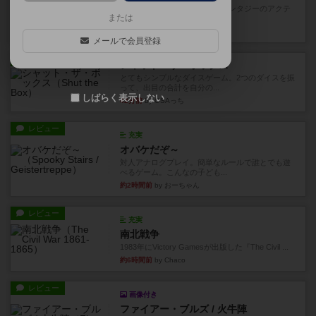
カードゲームにファイナルファンタジーのアクテ
または
ィブタイムバトル（もしくは...
18分前
by ジェイとと
メールで会員登録
レビュー
シャット・ザ・ボックス
とてもシンプルなダイスゲーム。2つのダイスを振
って、出目の合計を自分の...
しばらく表示しない
42分前
by OSAっち
レビュー
充実
オバケだぞ～
対人アナログプレイ。簡単なルールで誰とでも遊
べるゲーム。こんなの子ども...
約2時間前
by おーちゃん
レビュー
充実
南北戦争
1983年にVictory Gamesが出版した『The Civil ...
約6時間前
by Chaco
レビュー
画像付き
ファイアー・ブルズ / 火牛陣