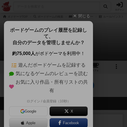
ログイン
閉じる
ボドゲーマTOP
ボードゲームの検索
ドラゴンイヤー
ルール/インスト
ボードゲームのプレイ履歴を記録し
て、
ドラゴンイヤー
自分のデータを管理しませんか？
0件のルール/インスト
約75,000人
がボドゲーマを利用中！
遊んだボードゲームを記録する
4
5
10
トップ
画像
動画
レビュー
カフェ
気になるゲームのレビューを読む
お気に入り作品・所有リストの共
ドラゴンイヤーのトップに戻る
有
ログイン / 会員登録（10秒）
会員の新しい投稿
Google
X
レビュー
充実
Apple
Facebook
エコーズ・オブ・タイム