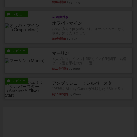
約8時間前
by jurong
レビュー
画像付き
オラパ・マイン
お気に入りのplayte製です。オラパスペースから
やり、気に入りました...
約9時間前
by くみ
レビュー
マーリン
４人プレイ。インスト1時間プレイ2時間半。結構
ダイス運と手札のカード運...
約10時間前
by oliber
レビュー
アンブッシュ！：シルバースター
1987年にVictory Gamesが出版した『Silver Sta...
約10時間前
by Chaco