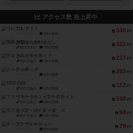
アクセス数 急上昇中
コレクト！
340
PT
紹介文なし
1件の投稿
無限まちがいさがし
322
PT
紹介文あり
2件の投稿
ガルフストライク
217
PT
紹介文あり
1件の投稿
クルティボ
203
PT
紹介文なし
1件の投稿
1809
112
PT
紹介文あり
1件の投稿
ファースト・イン・フライト
108
PT
紹介文あり
3件の投稿
モズビ－ズ・レイダ－ズ
94
PT
紹介文あり
1件の投稿
テンプテーション
79
PT
紹介文なし
2件の投稿