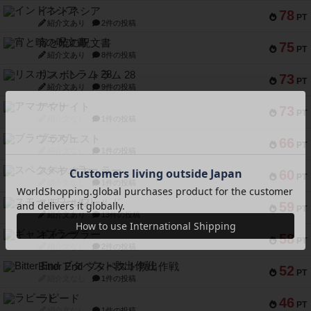
インドネシア
78
PT
紹介文あり
2件の投稿
宵と暁の呪文書
75
PT
紹介文あり
8件の投稿
リスボン・トラム 28
73
PT
紹介文あり
9件の投稿
アマナイト
73
PT
紹介文なし
1件の投稿
ブラヴェスト
66
PT
紹介文なし
1件の投稿
スペクタキュラー
60
PT
紹介文なし
1件の投稿
スモールワールド
59
PT
紹介文あり
13件の投稿
ギャンブラー
58
PT
紹介文なし
2件の投稿
Bitter End ブタペスト救出作戦
52
PT
紹介文なし
1件の投稿
ラピード
46
PT
紹介文なし
1件の投稿