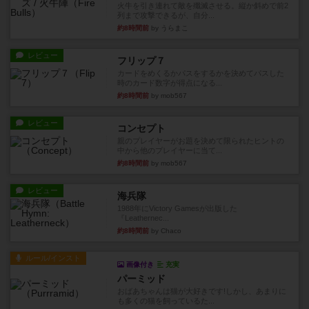
火牛を引き連れて敵を殲滅させる。縦か斜めで前2
列まで攻撃できるが、自分...
約8時間前
by うらまこ
レビュー
フリップ７
カードをめくるかパスをするかを決めてパスした
時のカード数字が得点になる...
約8時間前
by mob567
レビュー
コンセプト
親のプレイヤーがお題を決めて限られたヒントの
中から他のプレイヤーに当て...
約8時間前
by mob567
レビュー
海兵隊
1988年にVictory Gamesが出版した
『Leathernec...
約8時間前
by Chaco
ルール/インスト
画像付き
充実
パーミッド
おばあちゃんは猫が大好きです!しかし、あまりに
も多くの猫を飼っているた...