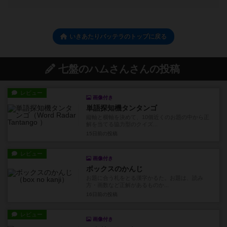
いきあたりバッテラのトップに戻る
七盤のハムさんさんの投稿
レビュー
画像付き
単語探知機タンタンゴ
縦軸と横軸を決めて、10個近くのお題の中から正
解を当てる協力型のクイズ...
15日前
の投稿
レビュー
画像付き
ボックスのかんじ
お題に合う札をとる漢字かるた。お題は、読み
方・画数など正解があるものか...
16日前
の投稿
レビュー
画像付き