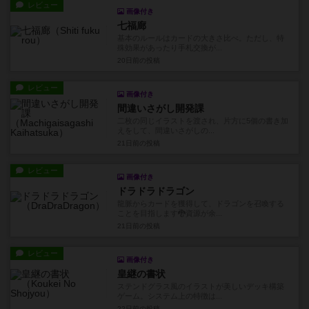
レビュー
画像付き
七福廊
基本のルールはカードの大きさ比べ。ただし、特
殊効果があったり手札交換が...
20日前
の投稿
レビュー
画像付き
間違いさがし開発課
二枚の同じイラストを渡され、片方に5個の書き加
えをして、間違いさがしの...
21日前
の投稿
レビュー
画像付き
ドラドラドラゴン
龍脈からカードを獲得して、ドラゴンを召喚する
ことを目指します🐉資源が余...
21日前
の投稿
レビュー
画像付き
皇継の書状
ステンドグラス風のイラストが美しいデッキ構築
ゲーム。システム上の特徴は...
22日前
の投稿