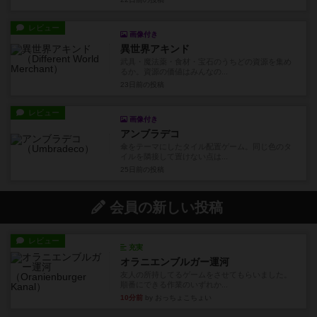
レビュー
画像付き
異世界アキンド
武具・魔法薬・食材・宝石のうちどの資源を集め
るか。資源の価値はみんなの...
23日前
の投稿
レビュー
画像付き
アンブラデコ
傘をテーマにしたタイル配置ゲーム。同じ色のタ
イルを隣接して置けない点は...
25日前
の投稿
会員の新しい投稿
レビュー
充実
オラニエンブルガー運河
友人の所持してるゲームをさせてもらいました。
順番にできる作業のいずれか...
10分前
by おっちょこちょい