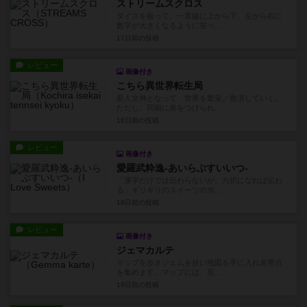
ストリームスクロス
ダイスを振って、一直線に上から下、左から右に
数字が大きくなるように並べ...
17日前
の投稿
レビュー
画像付き
こちら異世界転生局
新人女神となって、世界を繁栄／救済していく。
ただし、同期に差をつけられ...
18日前
の投稿
レビュー
画像付き
愛羅武粋逸-あいらぶすいいつ-
「漢字だけでは伝わらないが、六択になれば伝わ
る」ギリギリのスイーツの当...
19日前
の投稿
レビュー
画像付き
ジェマカルテ
マップを歩きジェムを拾い地図を手に入れ名誉点
を集めます。マップには、見...
19日前
の投稿