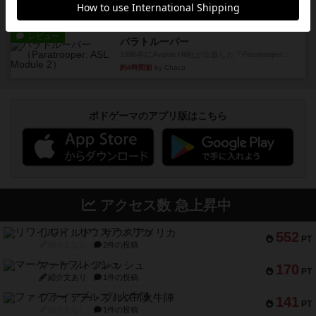
約4時間前
by Chaco
レビュー
パラトルーパー
1986年にAvalon Hill社が出版した『Paratrooper...
約4時間前
by Chaco
ボドゲーマのアプリ版はこちら
アクセス数 急上昇中
リワイルド：サウスアメリカ
552
PT
紹介文なし
2件の投稿
マーケットフレッシュ
170
PT
紹介文あり
1件の投稿
ファイアー・ブルズ / 火牛陣
141
PT
紹介文なし
1件の投稿