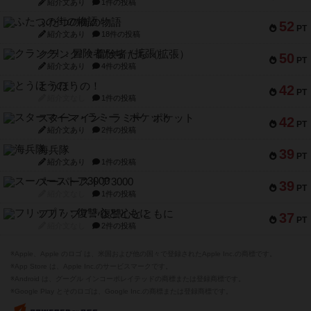
紹介文あり
1件の投稿
ふたつの街の物語
52
PT
紹介文あり
18件の投稿
クランク! ：冒険者たち（拡張）
50
PT
紹介文あり
4件の投稿
とうほうの！
42
PT
紹介文なし
1件の投稿
スターマイン・ラミー ポケット
42
PT
紹介文あり
2件の投稿
海兵隊
39
PT
紹介文あり
1件の投稿
スーパーストア3000
39
PT
紹介文なし
1件の投稿
フリップ７：復讐心とともに
37
PT
紹介文なし
2件の投稿
※Apple、Apple のロゴ は、米国および他の国々で登録されたApple Inc.の商標です。
※App Store は、Apple Inc.のサービスマークです。
※Android は、グーグル インコーポレイテッドの商標または登録商標です。
※Google Play とそのロゴは、Google Inc.の商標または登録商標です。