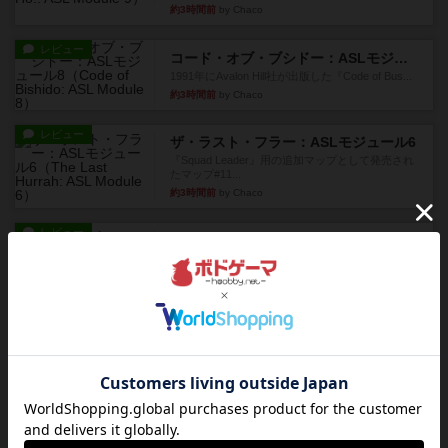
約3時間前
by Chaco
レビュー
コード・オブ・ブシドー：ASLモジュール8
1991年にAvalon Hill社が出版した『Code of Bus...
約3時間前
by Chaco
レビュー
ザ・ラスト・フラー：ASLモジュール6
『Squad Leader』用の追加マップとして発売され
たマップ#11...
約3時間前
by Chaco
レビュー
ホロウレギオンズ：ASLモジュール7
1989年にAvalon Hill社が出版した『Hollow Legi...
約3時間前
by Chaco
レビュー
ウエスト・オブ・アラメイン：ASLモジュール5
1988年にAvalon Hill社が出版した『West of Ala...
約3時間前
by Chaco
レビュー
ヤンクス：ASLモジュール3
1987年にAvalon Hill社が出版した『Yanks』に付属
のマ...