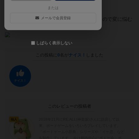
邪魔者は「故郷に帰れ」と追放されます。
または
メールで会員登録
1ラウンド3分で手札2枚。テンポが良すぎるので変に悩む
とそれが理由で追放されることも😂
しばらく表示しない
この投稿に
0
名が
ナイス！
しました
ナイス！
このレビューの投稿者
2018年11月にRE:ALL(神楽坂)さんに訪店して以
仙人
来、ボードゲームをいろいろプレイしています。
「ボードゲーム小辞典」シリーズや「イケ恋」など
を制作しています。 今は都内中心にボドゲ会・ボ