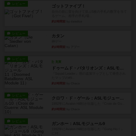
レビュー
ゴットファイブ！
自分の前に背を向けて並ぶ5枚の手札の数字を当て
るゲーム。相手の手札/場...
約2時間前
by daisdice
レビュー
カタン
神ゲー
約2時間前
by アプー
レビュー
充実
ドゥームド・バタリオンズ：ASLモジュール11
『Squad Leader』用の追加マップとして発売され
たマップの#9...
約2時間前
by Chaco
レビュー
クロワ・ド・ゲール：ASLモジュール10
1992年にAvalon Hill社が出版した『Croix de Gu...
約3時間前
by Chaco
レビュー
ガンホー：ASLモジュール9
1992年にAvalon Hill社が出版した『Gung Ho！』
に付...