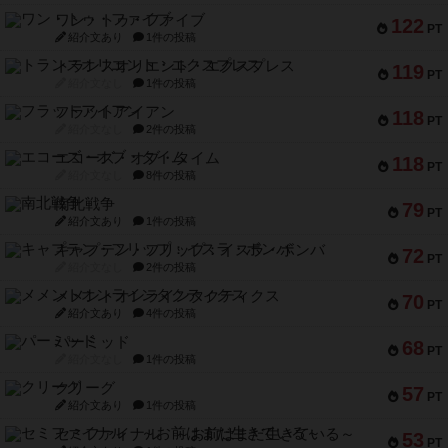
ワン・トゥ・ファイブ
122
PT
紹介文あり
1件の投稿
トランスオリエント・エクスプレス
119
PT
紹介文なし
1件の投稿
フラットアイアン
118
PT
紹介文なし
2件の投稿
エコーズ・オブ・タイム
118
PT
紹介文なし
8件の投稿
南北戦争
79
PT
紹介文あり
1件の投稿
キャプテン・フリップ：イスラ・ボンバ
72
PT
紹介文なし
2件の投稿
メメントオンラインタクティクス
70
PT
紹介文あり
4件の投稿
パーミッド
68
PT
紹介文なし
1件の投稿
クリーグ
57
PT
紹介文あり
1件の投稿
セミファイナル ～お前はまだ生きている～
53
PT