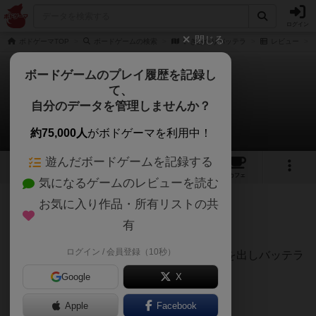
ログイン
閉じる
ボドゲーマTOP
ボードゲームの検索
いきあたりバッテラ
レビュー
ボードゲームのプレイ履歴を記録し
て、
いきあたりバッテラ
自分のデータを管理しませんか？
七盤のハムさんさんのレビュー
約75,000人
がボドゲーマを利用中！
遊んだボードゲームを記録する
2
3
4
トップ
画像
動画
レビュー
カフェ
気になるゲームのレビューを読む
お気に入り作品・所有リストの共
120名
0名
0
2ヶ月前
有
ログイン / 会員登録（10秒）
酢飯・昆布・鯖（順不同各１枚）のカードを出しバッテラ
を完成させる協力ゲーム🍣
Google
X
と見せかけ、中には邪魔者がいる正体隠匿。
Apple
Facebook