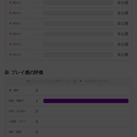
-
非公開
6点の人
-
非公開
5点の人
-
非公開
4点の人
-
非公開
3点の人
-
非公開
2点の人
-
非公開
1点の人
プレイ感の評価
トグルスイッチを押すとプレイ感（
※
）の投票ができます
0
運・確率
1
戦略・判断力
0
交渉・立ち回り
0
心理戦・ブラフ
0
攻防・戦闘