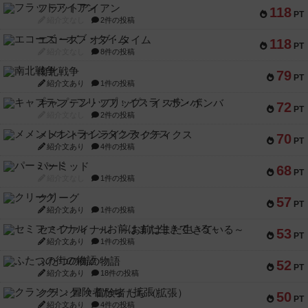
フラットアイアン
118
PT
紹介文なし
2件の投稿
エコーズ・オブ・タイム
118
PT
紹介文なし
8件の投稿
南北戦争
79
PT
紹介文あり
1件の投稿
キャプテン・フリップ：イスラ・ボンバ
72
PT
紹介文なし
2件の投稿
メメントオンラインタクティクス
70
PT
紹介文あり
4件の投稿
パーミッド
68
PT
紹介文なし
1件の投稿
クリーグ
57
PT
紹介文あり
1件の投稿
セミファイナル ～お前はまだ生きている～
53
PT
紹介文あり
1件の投稿
ふたつの街の物語
52
PT
紹介文あり
18件の投稿
クランク! ：冒険者たち（拡張）
50
PT
紹介文あり
4件の投稿