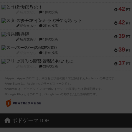
とうほうの！
42
PT
紹介文なし
1件の投稿
スターマイン・ラミー ポケット
42
PT
紹介文あり
2件の投稿
海兵隊
39
PT
紹介文あり
1件の投稿
スーパーストア3000
39
PT
紹介文なし
1件の投稿
フリップ７：復讐心とともに
37
PT
紹介文なし
2件の投稿
※Apple、Apple のロゴ は、米国および他の国々で登録されたApple Inc.の商標です。
※App Store は、Apple Inc.のサービスマークです。
※Android は、グーグル インコーポレイテッドの商標または登録商標です。
※Google Play とそのロゴは、Google Inc.の商標または登録商標です。
ボドゲーマTOP