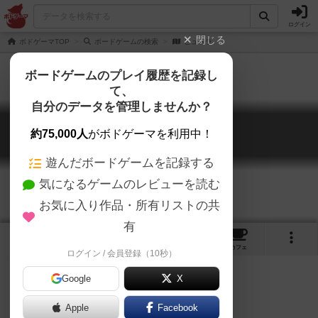
ログイン
閉じる
ボドゲーマTOP
ボードゲームの検索
ヒュドラ
ボードゲームのプレイ履歴を記録し
て、
自分のデータを管理しませんか？
ヒュドラ
約75,000人
がボドゲーマを利用中！
Hydra
遊んだボードゲームを記録する
気になるゲームのレビューを読む
お気に入り作品・所有リストの共
有
1
3
トップ
画像
動画
レビュー
カフェ
ログイン / 会員登録（10秒）
Google
X
Apple
ご協力ください
Facebook