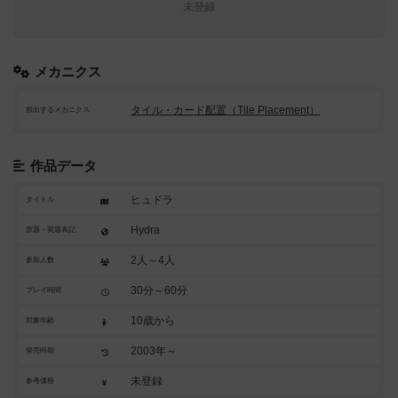
未登録
メカニクス
タイル・カード配置（Tile Placement）
頻出するメカニクス
作品データ
ヒュドラ
タイトル
Hydra
原題・英題表記
2人～4人
参加人数
30分～60分
プレイ時間
10歳から
対象年齢
2003年～
発売時期
未登録
参考価格