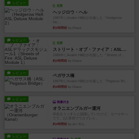
レビュー
充実
ヘッジロウ・ヘル
1987年にAvalon Hill社が出版した『Hedgerow
He...
約3時間前
by Chaco
レビュー
充実
ストリート・オブ・ファイア：ASLデラックスモジュール1
1985年にAvalon Hill社が出版した『Streets of ...
約4時間前
by Chaco
レビュー
ペガサス橋
1997年にAvalon Hill社が出版した『Pegasus Bri...
約4時間前
by Chaco
レビュー
画像付き
オラニエンブルガー運河
存在をうっすらと認識していたけど、セールやっ
てて、2人専用でワカプレと...
約4時間前
by みいやん
レビュー