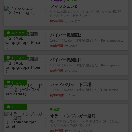
画像付き
充実
フィッシェン2
ゲームの流れはフィッシェンだが、ゲーム開始時
はペリカンとエビの2スート...
約5時間前
by うらまこ
レビュー
パイパー戦闘団2
1996年にAvalon Hill社が出版した『Kampfgruppe...
約5時間前
by Chaco
レビュー
パイパー戦闘団1
1993年にAvalon Hill社が出版した『Kampfgruppe...
約5時間前
by Chaco
レビュー
レッドバリケ－ド工場
1989年にAvalon Hill社が出版した『Red Barrica...
約5時間前
by Chaco
レビュー
充実
オラニエンブルガー運河
友人の所持してるゲームをさせてもらいました。
まだワーカーの置いていない...
約6時間前
by おっちょこちょい