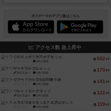
ボドゲーマのアプリ版はこちら
アクセス数 急上昇中
リワイルド：サウスアメリカ
552
PT
紹介文なし
2件の投稿
マーケットフレッシュ
170
PT
紹介文あり
1件の投稿
ファイアー・ブルズ / 火牛陣
141
PT
紹介文なし
1件の投稿
ワン・トゥ・ファイブ
122
PT
紹介文あり
1件の投稿
トランスオリエント・エクスプレス
119
PT
紹介文なし
1件の投稿