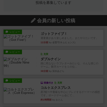
投稿を募集しています
会員の新しい投稿
レビュー
ゴットファイブ！
運要素があり楽しめました。またやりたいです。
12分前
by 金賢守(キムヒョンス)
レビュー
充実
ダブルナイン
雑に死なないラブレターみたいな、そんな感じの
ゲーム。数字カードを１の位...
38分前
by 深水あどら
レビュー
画像付き
充実
コルトエクスプレス
星7軽〜中量級を中心にプレイするゲーマーの感想
です。ボードゲーム会にて...
約1時間前
by おとん