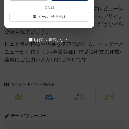
または
当サイトに掲載されている作品説明文やレビュー等
の情報は、ボドゲーマ運営事務局・ゲームデザイナ
メールで会員登録
ーご本人様・有志の皆様にご協力をいただきながら
登録されています。
しばらく表示しない
ヒュドラの特徴や概要を御存知の方は、ヘッダーメ
ニューからログイン/会員登録し作品説明文の作成/
編集にご協力いただければ幸いです。
マイボードゲーム登録者
3
6
0
13
興味あり
経験あり
お気に入り
持ってる
テーマ/フレーバー