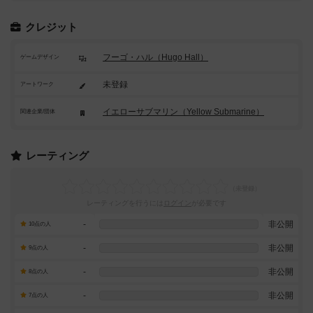
クレジット
フーゴ・ハル（Hugo Hall）
ゲームデザイン
未登録
アートワーク
イエローサブマリン（Yellow Submarine）
関連企業/団体
レーティング
レーティングを行うには
ログイン
が必要です
-
非公開
10点の人
-
非公開
9点の人
-
非公開
8点の人
-
非公開
7点の人