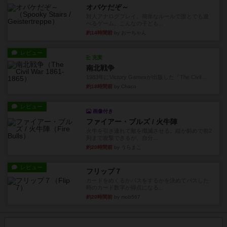
オバケだぞ～
対人アナログプレイ。簡単なルールで誰とでも遊
べるゲーム。こんなの子ども...
約14時間前
by おーちゃん
レビュー
充実
南北戦争
1983年にVictory Gamesが出版した『The Civil ...
約18時間前
by Chaco
レビュー
画像付き
ファイアー・ブルズ / 火牛陣
火牛を引き連れて敵を殲滅させる。縦か斜めで前2
列まで攻撃できるが、自分...
約20時間前
by うらまこ
レビュー
フリップ７
カードをめくるかパスをするかを決めてパスした
時のカード数字が得点になる...
約20時間前
by mob567