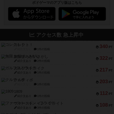
ボドゲーマのアプリ版はこちら
アクセス数 急上昇中
コレクト！
340
PT
紹介文なし
1件の投稿
無限まちがいさがし
322
PT
紹介文あり
2件の投稿
ガルフストライク
217
PT
紹介文あり
1件の投稿
クルティボ
203
PT
紹介文なし
1件の投稿
1809
112
PT
紹介文あり
1件の投稿
ファースト・イン・フライト
108
PT
紹介文あり
3件の投稿