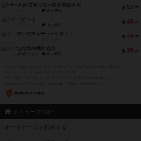
Bitter End ブタペスト救出作戦
52
PT
紹介文なし
1件の投稿
ラピード
46
PT
紹介文なし
1件の投稿
ザ・フラッフィー・ライト
44
PT
紹介文なし
0件の投稿
ふたつの城の物語
39
PT
紹介文あり
6件の投稿
※Apple、Apple のロゴ は、米国および他の国々で登録されたApple Inc.の商標です。
※App Store は、Apple Inc.のサービスマークです。
※Android は、グーグル インコーポレイテッドの商標または登録商標です。
※Google Play とそのロゴは、Google Inc.の商標または登録商標です。
ボドゲーマTOP
ボードゲームを検索する