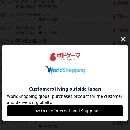
モズビ－ズ・レイダ－ズ
94
PT
紹介文あり
1件の投稿
テンプテーション
79
PT
紹介文なし
2件の投稿
インドネシア
78
PT
紹介文あり
2件の投稿
宵と暁の呪文書
75
PT
紹介文あり
8件の投稿
リスボン・トラム 28
73
PT
紹介文あり
9件の投稿
アマナイト
73
PT
紹介文なし
1件の投稿
ブラヴェスト
66
PT
紹介文なし
1件の投稿
スペクタキュラー
60
PT
紹介文なし
1件の投稿
スモールワールド
59
PT
紹介文あり
13件の投稿
ギャンブラー
58
PT
紹介文なし
2件の投稿