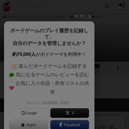
ログイン
閉じる
ボドゲーマTOP
ボードゲームの検索
ヒュドラ
動画
ボードゲームのプレイ履歴を記録し
て、
ヒュドラ
自分のデータを管理しませんか？
0件の動画
約75,000人
がボドゲーマを利用中！
遊んだボードゲームを記録する
1
3
トップ
画像
動画
レビュー
カフェ
気になるゲームのレビューを読む
お気に入り作品・所有リストの共
ヒュドラのトップに戻る
有
ログイン / 会員登録（10秒）
会員の新しい投稿
Google
X
ルール/インスト
画像付き
充実
Apple
Facebook
キャプテン・フリップ：イスラ・ボンバ