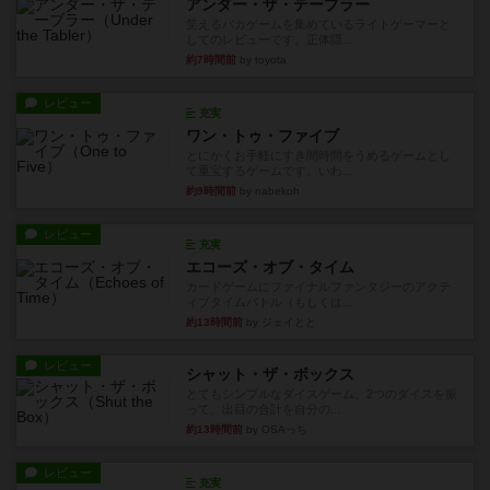
アンダー・ザ・テーブラー
笑えるバカゲームを集めているライトゲーマーと
してのレビューです。正体隠...
約7時間前
by toyota
レビュー
充実
ワン・トゥ・ファイブ
とにかくお手軽にすき間時間をうめるゲームとし
て重宝するゲームです。いわ...
約9時間前
by nabekoh
レビュー
充実
エコーズ・オブ・タイム
カードゲームにファイナルファンタジーのアクテ
ィブタイムバトル（もしくは...
約13時間前
by ジェイとと
レビュー
シャット・ザ・ボックス
とてもシンプルなダイスゲーム。2つのダイスを振
って、出目の合計を自分の...
約13時間前
by OSAっち
レビュー
充実