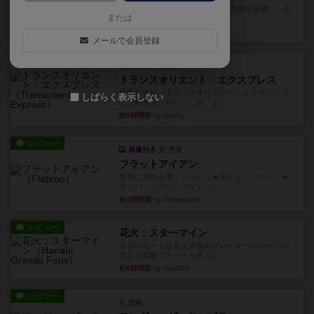
イスラ・ボンバを探しに出航!潜水艦を装備し、あ
または
なたの乗組員を監獄から解...
約1時間前
by jurong
メールで会員登録
ルール/インスト
画像付き
充実
トランスオリエント・エクスプレス
乗客の皆様、トランスオリエント・エクスプレス
しばらく表示しない
にご乗車ありがとうございま...
約2時間前
by jurong
レビュー
画像付き
充実
フラットアイアン
世界に浸れる度 ☆☆☆☆★楽しさ ☆☆☆☆★
タイパ ☆☆☆☆☆マンハッ...
約3時間前
by DKnewyork
レビュー
花火：スターマイン
自分のカードは見えず他のプレイヤーのカードが
見える状態でカードを教えた...
約5時間前
by mob567
レビュー
充実