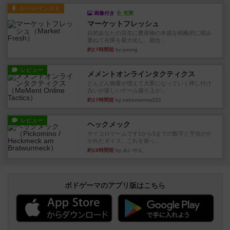
ルール/インスト
画像付き
充実
マーケットフレッシュ
目的あなたの店先に農産物の木箱を戦略的に積み
重ねて在庫を最大化し、競合...
約17時間前
by jurong
レビュー
メメントオンラインタクティクス
どんどん物量が増えて大変になっていく押し付け
合いが楽しいゲーム盛り上が...
約17時間前
by nekomanma222
レビュー
ヘックメック
サイコロゲームです1から5までの数字と芋虫がか
かれたダイス。これを振っ...
約18時間前
by みいやん
ボドゲーマのアプリ版はこちら