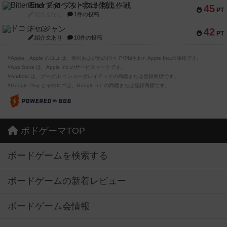
Bitter End ブタペスト救出作戦
45
PT
紹介文なし
1件の投稿
ドコジャン
42
PT
紹介文あり
10件の投稿
※Apple、Apple のロゴ は、米国および他の国々で登録されたApple Inc.の商標です。
※App Store は、Apple Inc.のサービスマークです。
※Android は、グーグル インコーポレイテッドの商標または登録商標です。
※Google Play とそのロゴは、Google Inc.の商標または登録商標です。
ボドゲーマTOP
ボードゲームを検索する
ボードゲームの新着レビュー
ボードゲーム会情報