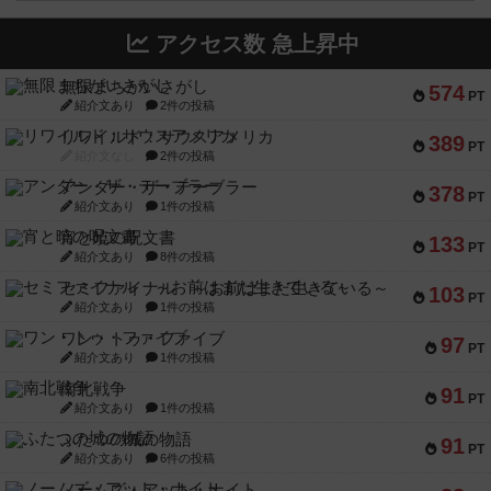
アクセス数 急上昇中
無限まちがいさがし
574
PT
紹介文あり
2件の投稿
リワイルド：サウスアメリカ
389
PT
紹介文なし
2件の投稿
アンダー・ザ・テーブラー
378
PT
紹介文あり
1件の投稿
宵と暁の呪文書
133
PT
紹介文あり
8件の投稿
セミファイナル ～お前はまだ生きている～
103
PT
紹介文あり
1件の投稿
ワン・トゥ・ファイブ
97
PT
紹介文あり
1件の投稿
南北戦争
91
PT
紹介文あり
1件の投稿
ふたつの城の物語
91
PT
紹介文あり
6件の投稿
ノームズ・アット・ナイト