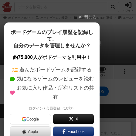
ログイン
閉じる
ボドゲーマTOP
ボードゲームの検索
HUNTER×HUNTER 軍儀
ルール/
ボードゲームのプレイ履歴を記録し
て、
HUNTER×HUNTER 軍儀
自分のデータを管理しませんか？
0件のルール/インスト
約75,000人
がボドゲーマを利用中！
遊んだボードゲームを記録する
1
3
4
34
トップ
画像
動画
レビュー
カフェ
気になるゲームのレビューを読む
お気に入り作品・所有リストの共
HUNTER×HUNTER 軍儀のトップに戻る
有
ログイン / 会員登録（10秒）
会員の新しい投稿
Google
X
レビュー
ふたつの街の物語
Apple
Facebook
タイルを4×4で並べて街づくりします。ただし、