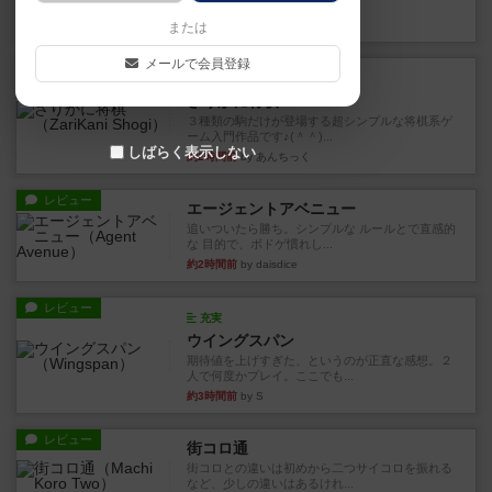
街は各プレイヤーの間にあ...
約2時間前
by ジェイとと
または
メールで会員登録
ルール/インスト
画像付き
ざりかに将棋
３種類の駒だけが登場する超シンプルな将棋系ゲ
ーム入門作品です♪(＾＾)...
しばらく表示しない
約2時間前
by あんちっく
レビュー
エージェントアベニュー
追いついたら勝ち。シンプルな ルールとで直感的
な 目的で、ボドゲ慣れし...
約2時間前
by daisdice
レビュー
充実
ウイングスパン
期待値を上げすぎた、というのが正直な感想。２
人で何度かプレイ。ここでも...
約3時間前
by S
レビュー
街コロ通
街コロとの違いは初めから二つサイコロを振れる
など、少しの違いはあるけれ...