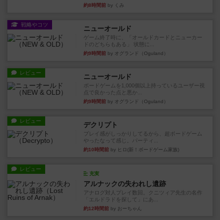
約8時間前
by くみ
戦略やコツ
ニューオールド
ゲーム終了時に、「オールドカードとニューカー
ドのどちらもある」 状態に...
約9時間前
by オグランド（Oguland）
レビュー
ニューオールド
ボードゲームを1,000個以上持っているユーザー視
点で良かった点と悪か...
約9時間前
by オグランド（Oguland）
レビュー
デクリプト
プレイ感がしっかりしてるから、超ボードゲーム
やったなって感じ。パーティ...
約10時間前
by ヒロ(新！ボードゲーム家族)
レビュー
充実
アルナックの失われし遺跡
アナログ対人プレイ数回。クニツィア先生の名作
「エルドラドを探して」にあ...
約12時間前
by おーちゃん