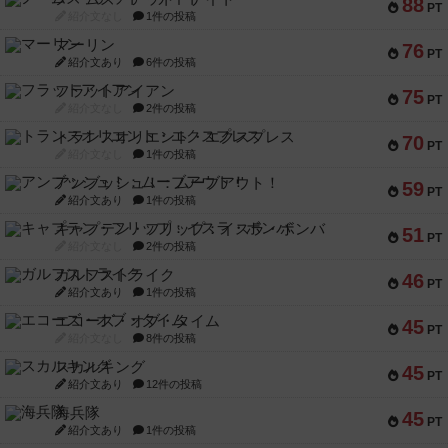
88
PT
紹介文なし
1件の投稿
マーリン
76
PT
紹介文あり
6件の投稿
フラットアイアン
75
PT
紹介文なし
2件の投稿
トランスオリエント・エクスプレス
70
PT
紹介文なし
1件の投稿
アンブッシュ！：ムーブアウト！
59
PT
紹介文あり
1件の投稿
キャプテン・フリップ：イスラ・ボンバ
51
PT
紹介文なし
2件の投稿
ガルフストライク
46
PT
紹介文あり
1件の投稿
エコーズ・オブ・タイム
45
PT
紹介文なし
8件の投稿
スカルキング
45
PT
紹介文あり
12件の投稿
海兵隊
45
PT
紹介文あり
1件の投稿