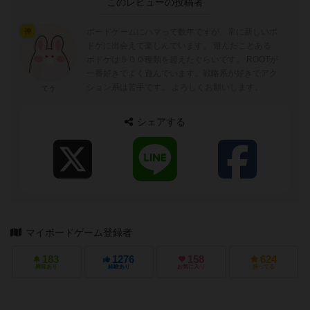
このレビューの投稿者
ボードゲームにハマって数年ですが、常に新しいボ
神
ドゲに出会えて楽しんでいます。 遊んだことある
ボドゲは５００種類を超えたぐらいです。 ROOTが
一番好きでよく遊んでいます。戦略系が好きでアク
ション系は苦手です。 よろしくお願いします。
てう
シェアする
マイボードゲーム登録者
183
1276
158
624
興味あり
経験あり
お気に入り
持ってる