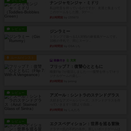
レビュー
ナンジャモンジャ・ミドリ
私は吃音を持っているのですが、友達と集まって
このゲームをした際、3ゲー...
約1時間前
by 155973
レビュー
ジンラミー
トランプで遊べる2人対戦の麻雀風ゲームです。
10枚の手札で、同じスーツ...
約2時間前
by OSAっち
ルール/インスト
画像付き
充実
フリップ７：復讐心とともに
概要Flip 7が復活しました――復讐を伴って!オリ
ジナルゲームの楽し...
約3時間前
by jurong
レビュー
アズール：シントラのステンドグラス
大好きなアズールシリーズ。ステンドグラスを作
っていきます✨1部より自由...
約3時間前
by しんたろ
レビュー
エクスペディション：世界を巡る冒険
クラマー氏の不朽の名作。新しいボードゲームほ