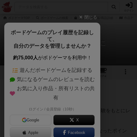
ログイン
閉じる
ボドゲーマTOP
ボードゲームの検索
ヒューゴの通販/商品詳細
作品デー
ボードゲームのプレイ履歴を記録し
て、
ヒューゴ オバケと鬼ごっこ
自分のデータを管理しませんか？
てうさんのレビュー
約75,000人
がボドゲーマを利用中！
遊んだボードゲームを記録する
6
14
161
トップ
画像
動画
レビュー
カフェ
気になるゲームのレビューを読む
お気に入り作品・所有リストの共
103名
1名
0
約2ヶ月前
有
ログイン / 会員登録（10秒）
500種類以上のボードゲームを遊んできた経験をもとにレ
ビューしています。
Google
X
【遊んで感じた面白い点・魅力】と【気になったポイン
Apple
Facebook