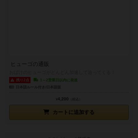
ヒューゴの通販
おばけのヒューゴがどんどん加速して迫ってくる！
残り2点
1～2営業日以内に発送
日本語ルール付き/日本語版
4,200
¥
（税込）
カートに追加する