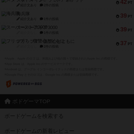
スターマイン・ラミー ポケット
42
PT
紹介文あり
2件の投稿
海兵隊
39
PT
紹介文あり
1件の投稿
スーパーストア3000
39
PT
紹介文なし
1件の投稿
フリップ７：復讐心とともに
37
PT
紹介文なし
2件の投稿
※Apple、Apple のロゴ は、米国および他の国々で登録されたApple Inc.の商標です。
※App Store は、Apple Inc.のサービスマークです。
※Android は、グーグル インコーポレイテッドの商標または登録商標です。
※Google Play とそのロゴは、Google Inc.の商標または登録商標です。
ボドゲーマTOP
ボードゲームを検索する
ボードゲームの新着レビュー