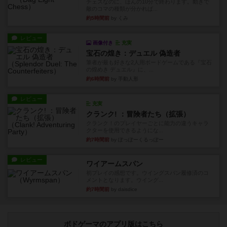
チェスなのに、ほんの10分で終わります。動きで
敵のコマの種類が分かれば...
約5時間前
by くみ
レビュー
画像付き
充実
宝石の煌き：デュエル 偽造者
筆者が最も好きな2人用ボードゲームである『宝石
の煌めき デュエル』に、...
約6時間前
by 手動人形
レビュー
充実
クランク! ：冒険者たち（拡張）
クランク！のプレイヤーごとに能力の違うキャラ
クターを使用できるようにな...
約7時間前
by ぽっぽーくるっぽー
レビュー
ワイアームスパン
初プレイの感想です。ウイングスパン履修済のコ
メントとなります。ウイング...
約7時間前
by daisdice
ボドゲーマのアプリ版はこちら