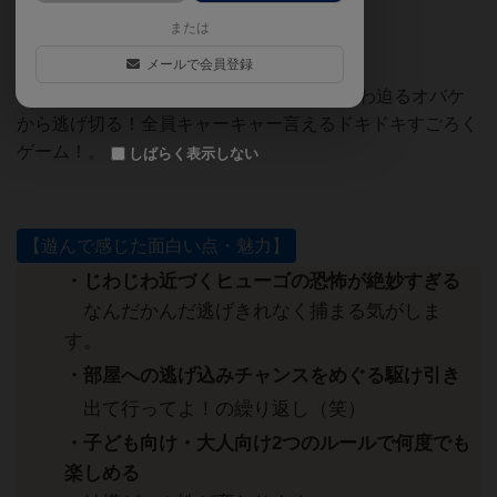
ト】をまとめました。
または
メールで会員登録
『ヒューゴ オバケと鬼ごっこ』は、じわじわ迫るオバケ
から逃げ切る！全員キャーキャー言えるドキドキすごろく
ゲーム！。
しばらく表示しない
【遊んで感じた面白い点・魅力】
・じわじわ近づくヒューゴの恐怖が絶妙すぎる
なんだかんだ逃げきれなく捕まる気がしま
す。
・部屋への逃げ込みチャンスをめぐる駆け引き
出て行ってよ！の繰り返し（笑）
・子ども向け・大人向け2つのルールで何度でも
楽しめる