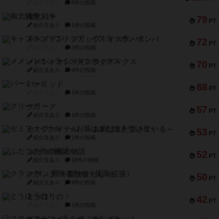
紹介文なし
8件の投稿
南北戦争
79
PT
紹介文あり
1件の投稿
キャプテン・フリップ：イスラ・ボンバ
72
PT
紹介文なし
2件の投稿
メメントオンラインタクティクス
70
PT
紹介文あり
4件の投稿
パーミッド
68
PT
紹介文なし
1件の投稿
クリーグ
57
PT
紹介文あり
1件の投稿
セミファイナル ～お前はまだ生きている～
53
PT
紹介文あり
1件の投稿
ふたつの街の物語
52
PT
紹介文あり
18件の投稿
クランク! ：冒険者たち（拡張）
50
PT
紹介文あり
4件の投稿
とうほうの！
42
PT
紹介文なし
1件の投稿