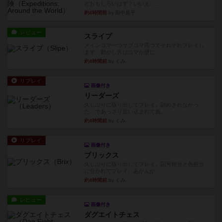
どおもしろいはず？いいえ。...
約4時間前
by 田中昌平
レビュー
スライプ
メインコマ一つサブコマ四つでそれぞれプレイし
ます。動かし方はコマか壁に...
約4時間前
by くみ
リプレイ
画像付き
リーダーズ
久しぶりに取り出してプレイ。詰めきれなかっ
た…であっさり追い込まれて負...
約4時間前
by くみ
リプレイ
画像付き
ブリックス
久しぶりに取り出してプレイ。記号担当と色担当
に分かれてプレイ。あかんか...
約4時間前
by くみ
レビュー
画像付き
ダグエイトチェス