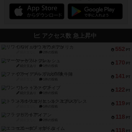
アクセス数 急上昇中
リワイルド：サウスアメリカ
552
PT
紹介文なし
2件の投稿
マーケットフレッシュ
170
PT
紹介文あり
1件の投稿
ファイアー・ブルズ / 火牛陣
141
PT
紹介文なし
1件の投稿
ワン・トゥ・ファイブ
122
PT
紹介文あり
1件の投稿
トランスオリエント・エクスプレス
119
PT
紹介文なし
1件の投稿
フラットアイアン
118
PT
紹介文なし
2件の投稿
エコーズ・オブ・タイム
118
PT