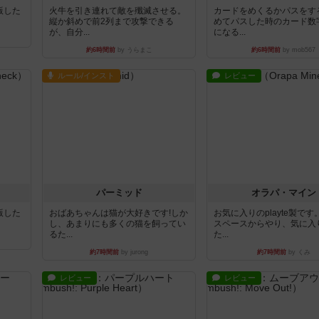
出版した
火牛を引き連れて敵を殲滅させる。
カードをめくるかパスをす
縦か斜めで前2列まで攻撃できる
めてパスした時のカード数
が、自分...
になる...
約6時間前
by うらまこ
約6時間前
by mob567
ルール/インスト
レビュー
パーミッド
オラパ・マイン
出版した
おばあちゃんは猫が大好きです!しか
お気に入りのplayte製で
し、あまりにも多くの猫を飼ってい
スペースからやり、気に入
るた...
た...
約7時間前
by jurong
約7時間前
by くみ
レビュー
レビュー