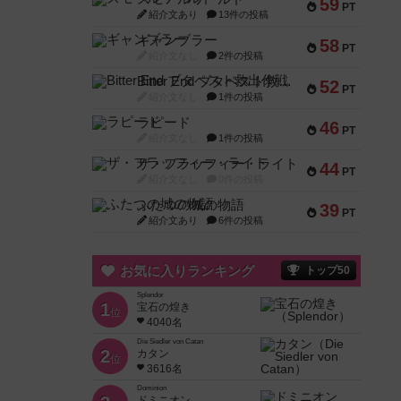
59
PT
紹介文あり
13件の投稿
ギャンブラー
58
PT
紹介文なし
2件の投稿
Bitter End ブタペスト救出作戦
52
PT
紹介文なし
1件の投稿
ラピード
46
PT
紹介文なし
1件の投稿
ザ・フラッフィー・ライト
44
PT
紹介文なし
0件の投稿
ふたつの城の物語
39
PT
紹介文あり
6件の投稿
お気に入りランキング
トップ50
Splendor
1
宝石の煌き
位
4040名
Die Siedler von Catan
2
カタン
位
3616名
Dominion
ドミニオン