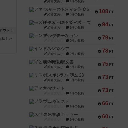
紹介文あり
1件の投稿
ファースト・イン・フライト
108
PT
紹介文あり
3件の投稿
モズビ－ズ・レイダ－ズ
94
PT
紹介文あり
1件の投稿
アウト！
テンプテーション
79
PT
sが出版した
紹介文なし
2件の投稿
インドネシア
78
PT
紹介文あり
2件の投稿
宵と暁の呪文書
75
PT
紹介文あり
8件の投稿
リスボン・トラム 28
73
PT
紹介文あり
9件の投稿
アマナイト
73
PT
紹介文なし
1件の投稿
ブラヴェスト
66
PT
紹介文なし
1件の投稿
スペクタキュラー
60
PT
紹介文なし
1件の投稿
スモールワールド