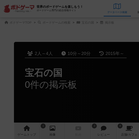
世界のボードゲームを楽しもう！
ボードゲーム専門の総合情報サイト
データベース
検
ボドゲーマTOP
ボードゲームの検索
宝石の国
掲示板
2人～4人
10分～20分
2015年～
宝石の国
0件の掲示板
1
3
8
ゲーム
トップ
画像
動画
レビュー
店舗/
カフェ