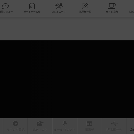
索
新着レビュー
ボードゲーム会
コミュニティ
掲示板一覧
リプレイ
日記
戦略
・コツ
ルール
/インスト
掲示板
拡張/関連
作
次