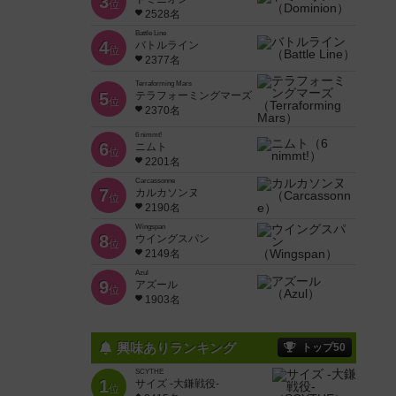
3
位
2528名
Battle Line
4
バトルライン
位
2377名
Terraforming Mars
5
テラフォーミングマーズ
位
2370名
6 nimmt!
6
ニムト
位
2201名
Carcassonne
7
カルカソンヌ
位
2190名
Wingspan
8
ウイングスパン
位
2149名
Azul
9
アズール
位
1903名
興味ありランキング
トップ50
SCYTHE
1
サイズ -大鎌戦役-
位