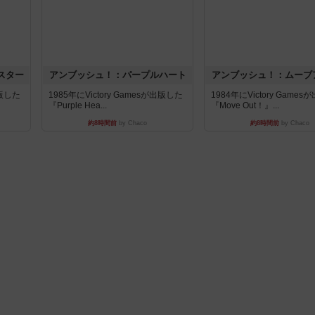
スター
アンブッシュ！：パープルハート
アンブッシュ！：ムーブ
出版した
1985年にVictory Gamesが出版した
1984年にVictory Game
『Purple Hea...
『Move Out！』...
約8時間前
by Chaco
約8時間前
by Chaco