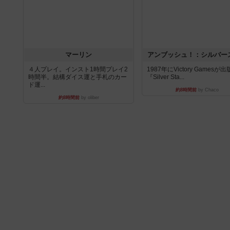
マーリン
アンブッシュ！：シルバー
４人プレイ。インスト1時間プレイ2
1987年にVictory Gamesが
時間半。結構ダイス運と手札のカー
『Silver Sta...
ド運...
約8時間前
by Chaco
約8時間前
by oliber