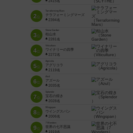
2415名
Terraforming Mars
2
テラフォーミングマーズ
位
2394名
Stone Garden
3
枯山水
位
2281名
Viticulture
4
ワイナリーの四季
位
2272名
Agricola
5
アグリコラ
位
2119名
Azul
6
アズール
位
2035名
Splendor
7
宝石の煌き
位
2028名
Wingspan
8
ウイングスパン
位
2006名
7 Wonders
9
世界の七不思議
位
1919名