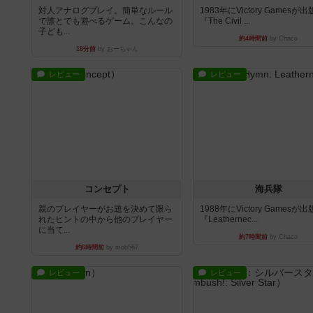
対人アナログプレイ。簡単なルール
1983年にVictory Gamesが
で誰とでも遊べるゲーム。こんなの
『The Civil ...
子ども...
約4時間前
by Chaco
18分前
by おーちゃん
レビュー
レビュー
コンセプト
海兵隊
親のプレイヤーがお題を決めて限ら
1988年にVictory Gamesが
れたヒントの中から他のプレイヤー
『Leathernec...
に当て...
約7時間前
by Chaco
約6時間前
by mob567
レビュー
レビュー