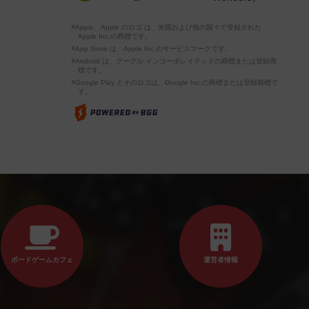
※Apple、Apple のロゴ は、米国および他の国々で登録された
Apple Inc.の商標です。
※App Store は、Apple Inc.のサービスマークです。
※Android は、グーグル インコーポレイテッドの商標または登録商
標です。
※Google Play とそのロゴは、Google Inc.の商標または登録商標で
す。
ボードゲームカフェ
運営者情報