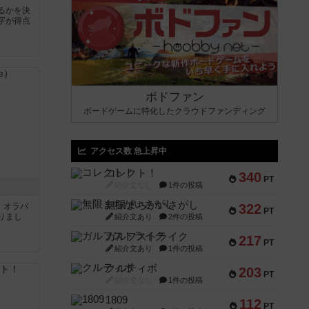
るかを決
字が得点
ボドファン
ボードゲームに特化したクラウドファンディング
アクセス数 急上昇中
コレクト！
340
PT
紹介文なし
1件の投稿
無限まちがいさがし
す。オラパ
322
PT
りまし
紹介文あり
2件の投稿
ガルフストライク
217
PT
紹介文あり
1件の投稿
クルティボ
203
PT
紹介文なし
1件の投稿
1809
112
PT