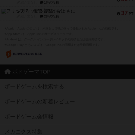
PT
紹介文なし
1件の投稿
フリップ７：復讐心とともに
37
PT
紹介文なし
2件の投稿
※Apple、Apple のロゴ は、米国および他の国々で登録されたApple Inc.の商標です。
※App Store は、Apple Inc.のサービスマークです。
※Android は、グーグル インコーポレイテッドの商標または登録商標です。
※Google Play とそのロゴは、Google Inc.の商標または登録商標です。
ボドゲーマTOP
ボードゲームを検索する
ボードゲームの新着レビュー
ボードゲーム会情報
メカニクス特集