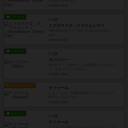
→https://www.micr...
6年弱前
の投稿
レビュー
充実
ミクロマクロ：クライムシティ
体験版の評価です。https://www.micromacro-
gam...
6年弱前
の投稿
レビュー
充実
スパイシー
2020年ドイツ年間ゲーム大賞推薦リスト作品で
す。王道なゲームが選ばれ...
6年弱前
の投稿
ルール/インスト
ケツァール
レビュー＆ルール解説動画をつくりましたので、
興味ある方はどうぞ
6年弱前
の投稿
レビュー
充実
ケツァール
コリドールで有名なメーカー「ギガミック」の