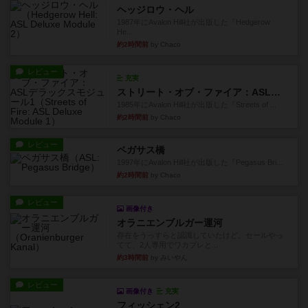
ヘッジロウ・ヘル
1987年にAvalon Hill社が出版した『Hedgerow
He...
約2時間前
by Chaco
レビュー
充実
ストリート・オブ・ファイア：ASLデラックスモジュール1
1985年にAvalon Hill社が出版した『Streets of ...
約2時間前
by Chaco
レビュー
ペガサス橋
1997年にAvalon Hill社が出版した『Pegasus Bri...
約2時間前
by Chaco
レビュー
画像付き
オラニエンブルガー運河
存在をうっすらと認識していたけど、セールやっ
てて、2人専用でワカプレと...
約3時間前
by みいやん
レビュー
画像付き
充実
フィッシェン2