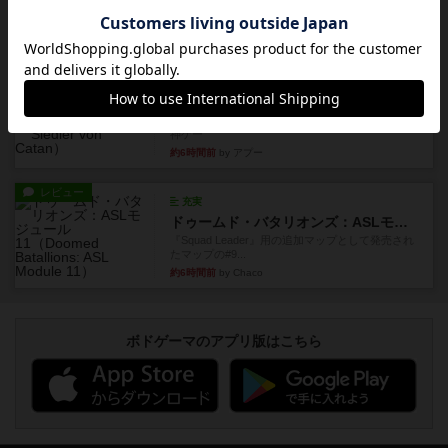
レビュー
ゴットファイブ！
自分の前に背を向けて並ぶ5枚の手札の数字を当て
るゲーム。相手の手札/場...
約5時間前
by daisdice
レビュー
カタン
神ゲー
約6時間前
by アプー
レビュー
充実
ドゥームド・バタリオンズ：ASLモジュール11
『Squad Leader』用の追加マップとして発売され
たマップの#9...
約6時間前
by Chaco
ボドゲーマのアプリ版はこちら