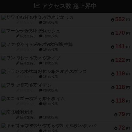
アクセス数 急上昇中
リワイルド：サウスアメリカ
552
PT
紹介文なし
2件の投稿
マーケットフレッシュ
170
PT
紹介文あり
1件の投稿
ファイアー・ブルズ / 火牛陣
141
PT
紹介文なし
1件の投稿
ワン・トゥ・ファイブ
122
PT
紹介文あり
1件の投稿
トランスオリエント・エクスプレス
119
PT
紹介文なし
1件の投稿
フラットアイアン
118
PT
紹介文なし
2件の投稿
エコーズ・オブ・タイム
118
PT
紹介文なし
8件の投稿
南北戦争
79
PT
紹介文あり
1件の投稿
キャプテン・フリップ：イスラ・ボンバ
72
PT
紹介文なし
2件の投稿