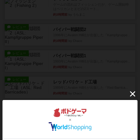
ゲームの流れはフィッシェンだが、ゲーム開始時
はペリカンとエビの2スート...
約3時間前
by うらまこ
レビュー
パイパー戦闘団2
1996年にAvalon Hill社が出版した『Kampfgruppe...
約3時間前
by Chaco
レビュー
パイパー戦闘団1
1993年にAvalon Hill社が出版した『Kampfgruppe...
約3時間前
by Chaco
レビュー
レッドバリケ－ド工場
1989年にAvalon Hill社が出版した『Red Barrica...
約4時間前
by Chaco
レビュー
充実
オラニエンブルガー運河
友人の所持してるゲームをさせてもらいました。
まだワーカーの置いていない...
約4時間前
by おっちょこちょい