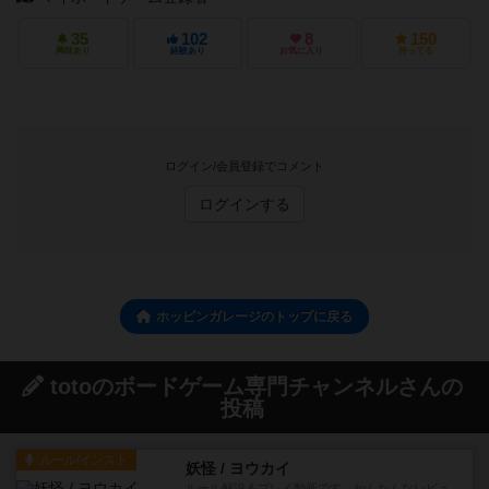
35
102
8
150
興味あり
経験あり
お気に入り
持ってる
ログイン/会員登録でコメント
ログインする
ホッピンガレージのトップに戻る
totoのボードゲーム専門チャンネルさんの
投稿
ルール/インスト
妖怪 / ヨウカイ
ルール解説＆プレイ動画です。かんたんなレビュ