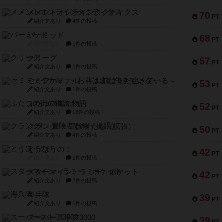
メメントオンラインタクティクス
70
PT
紹介文あり
4件の投稿
パーミッド
68
PT
紹介文なし
1件の投稿
クリーグ
57
PT
紹介文あり
1件の投稿
セミファイナル ～お前はまだ生きている～
53
PT
紹介文あり
1件の投稿
ふたつの街の物語
52
PT
紹介文あり
18件の投稿
クランク! ：冒険者たち（拡張）
50
PT
紹介文あり
4件の投稿
とうほうの！
42
PT
紹介文なし
1件の投稿
スターマイン・ラミー ポケット
42
PT
紹介文あり
2件の投稿
海兵隊
39
PT
紹介文あり
1件の投稿
スーパーストア3000
39