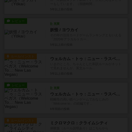
ーもしています。（視聴時間...
5年以上前
の投稿
レビュー
充実
妖怪 / ヨウカイ
その年の注目カードゲームランキングともいえる
「2020年アラカルトカー...
5年以上前
の投稿
ルール/インスト
ウェルカム・トゥ：ニュー・ラスベガス
いまのところ、ちゃんとした和訳ルールがネット
で見れませんが、英文ルール...
5年以上前
の投稿
レビュー
充実
ウェルカム・トゥ：ニュー・ラスベガス
戦略性の高い紙ペンゲームでおなじみの
「Welcome to」の続編です...
6年弱前
の投稿
ルール/インスト
ミクロマクロ：クライムシティ
体験版（ルール説明あり）はこちらから