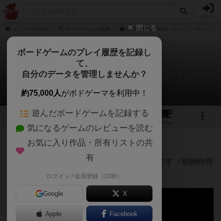
ログイン
閉じる
ボドゲーマTOP
ボードゲームの検索
HOPPIN'GARAGE（ホッピンガレージ）
ボードゲームのプレイ履歴を記録し
て、
ホッピンガレージ
自分のデータを管理しませんか？
totoのボードゲーム専門チャンネルさんのルール/インスト
約75,000人
がボドゲーマを利用中！
遊んだボードゲームを記録する
2
4
34
トップ
画像
動画
レビュー
カフェ
気になるゲームのレビューを読む
お気に入り作品・所有リストの共
186名
0名
0
5年以上前
有
ホッピンガレージの開封＆ルール解説動画です（視聴時間
約10分）
ログイン / 会員登録（10秒）
Google
X
Apple
Facebook