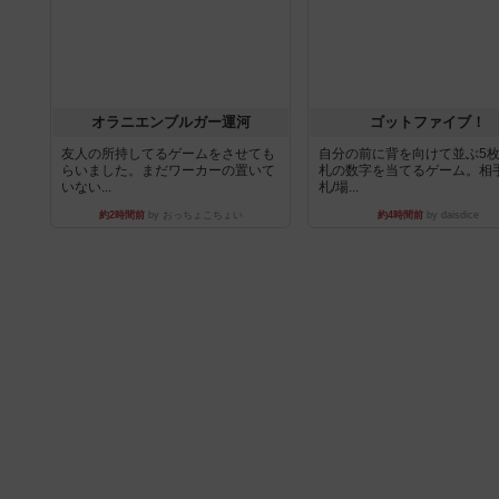
オラニエンブルガー運河
ゴットファイブ！
友人の所持してるゲームをさせても
自分の前に背を向けて並ぶ5
らいました。まだワーカーの置いて
札の数字を当てるゲーム。相
いない...
札/場...
約2時間前
by おっちょこちょい
約4時間前
by daisdice