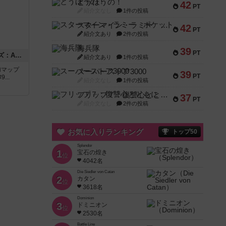
とうほうの！
42
PT
紹介文なし
1件の投稿
スターマイン・ラミー ポケット
42
PT
紹介文あり
2件の投稿
海兵隊
39
PT
ドゥームド・バタリオンズ：ASLモジュール11
紹介文あり
1件の投稿
追加マップ
スーパーストア3000
39
PT
..
紹介文なし
1件の投稿
フリップ７：復讐心とともに
37
PT
紹介文なし
2件の投稿
お気に入りランキング
トップ50
Splendor
1
宝石の煌き
位
4042名
Die Siedler von Catan
2
カタン
位
3618名
Dominion
3
ドミニオン
位
2530名
Battle Line