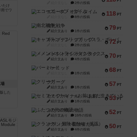
PT
紹介文なし
2件の投稿
いたけ
専用でワ
エコーズ・オブ・タイム
118
PT
紹介文なし
8件の投稿
南北戦争
79
PT
紹介文あり
1件の投稿
キャプテン・フリップ：イスラ・ボンバ
72
PT
紹介文なし
2件の投稿
メメントオンラインタクティクス
70
PT
紹介文あり
4件の投稿
パーミッド
68
PT
紹介文なし
1件の投稿
クリーグ
57
工場
PT
紹介文あり
1件の投稿
が出版した
セミファイナル ～お前はまだ生きている～
53
PT
紹介文あり
1件の投稿
ふたつの街の物語
52
PT
紹介文あり
18件の投稿
クランク! ：冒険者たち（拡張）
50
PT
紹介文あり
4件の投稿