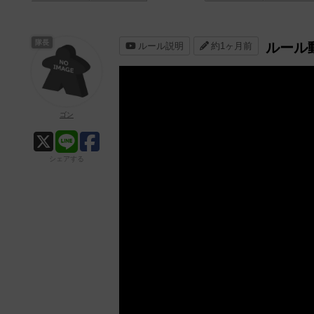
隊長
ルール
ルール説明
約1ヶ月前
ゴン
シェアする