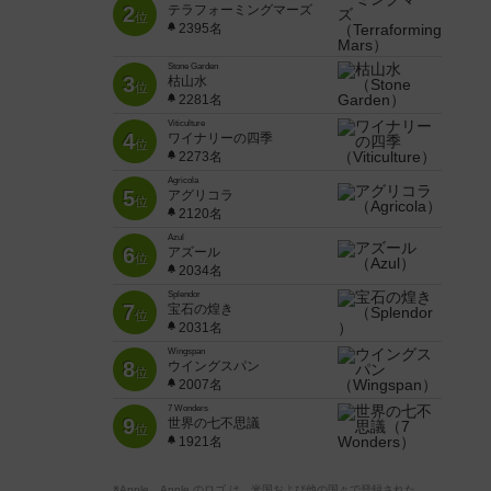
2
テラフォーミングマーズ
位
2395名
Stone Garden
3
枯山水
位
2281名
Viticulture
4
ワイナリーの四季
位
2273名
Agricola
5
アグリコラ
位
2120名
Azul
6
アズール
位
2034名
Splendor
7
宝石の煌き
位
2031名
Wingspan
8
ウイングスパン
位
2007名
7 Wonders
9
世界の七不思議
位
1921名
※Apple、Apple のロゴ は、米国および他の国々で登録された