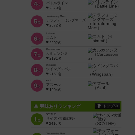
4
バトルライン
位
2379名
Terraforming Mars
5
テラフォーミングマーズ
位
2372名
6 nimmt!
6
ニムト
位
2202名
Carcassonne
7
カルカソンヌ
位
2191名
Wingspan
8
ウイングスパン
位
2151名
Azul
9
アズール
位
1904名
興味ありランキング
トップ50
SCYTHE
1
サイズ -大鎌戦役-
位
2416名
Terraforming Mars