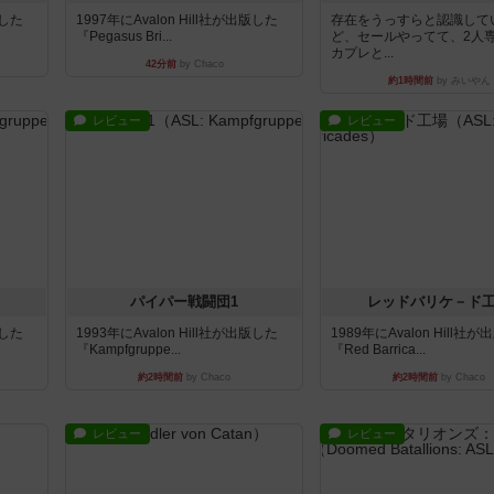
版した
1997年にAvalon Hill社が出版した
存在をうっすらと認識して
『Pegasus Bri...
ど、セールやってて、2人
カプレと...
42分前
by Chaco
約1時間前
by みいやん
レビュー
レビュー
パイパー戦闘団1
レッドバリケ－ド
版した
1993年にAvalon Hill社が出版した
1989年にAvalon Hill社
『Kampfgruppe...
『Red Barrica...
約2時間前
by Chaco
約2時間前
by Chaco
レビュー
レビュー