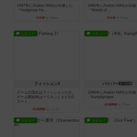
1987年にAvalon Hill社が出版した
1985年にAvalon Hill社が出
『Hedgerow He...
『Streets of ...
12分前
by Chaco
29分前
by Chaco
レビュー
レビュー
フィッシェン2
パイパー戦闘団2
ゲームの流れはフィッシェンだが、
1996年にAvalon Hill社が出
ゲーム開始時はペリカンとエビの2
『Kampfgruppe...
スート...
約1時間前
by Chaco
約1時間前
by うらまこ
レビュー
レビュー