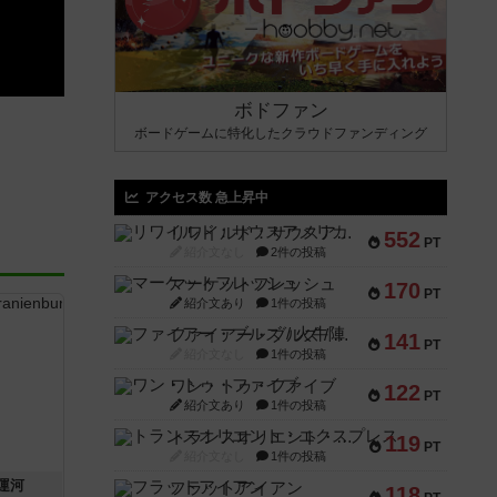
ボドファン
ボードゲームに特化したクラウドファンディング
アクセス数 急上昇中
リワイルド：サウスアメリカ
552
PT
紹介文なし
2件の投稿
マーケットフレッシュ
170
PT
紹介文あり
1件の投稿
ファイアー・ブルズ / 火牛陣
141
PT
紹介文なし
1件の投稿
ワン・トゥ・ファイブ
122
PT
紹介文あり
1件の投稿
トランスオリエント・エクスプレス
119
PT
紹介文なし
1件の投稿
運河
フラットアイアン
118