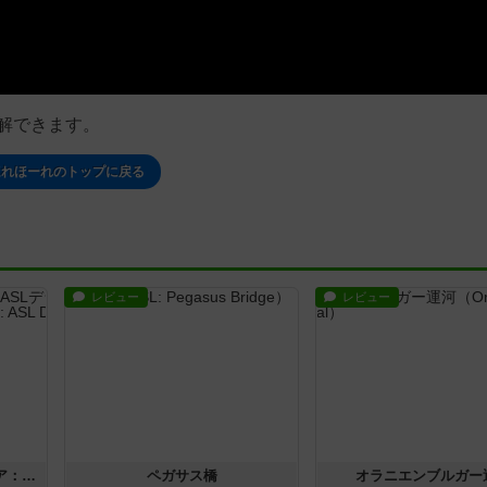
解できます。
ほれほーれのトップに戻る
レビュー
レビュー
ストリート・オブ・ファイア：ASLデラックスモジュール1
ペガサス橋
オラニエンブルガー