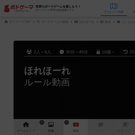
世界のボードゲームを楽しもう！
ボードゲーム専門の総合情報サイト
データベース
検
ボドゲーマTOP
ボードゲームの検索
ほれほーれ
動画
ゴンさん
2人～6人
30分～45分
10歳～
2
ほれほーれ
ルール動画
5
2
ゲーム
トップ
画像
動画
レビュー
店舗/
カフェ