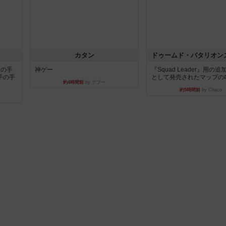
カタン
枚の手
神ゲー
『Squad Leader』用の
手の手
として発売されたマップの#9.
約4時間前
by アプー
約5時間前
by Chaco