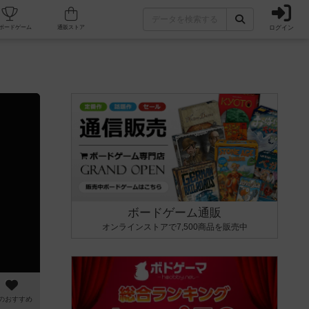
ログイン
カフェ/店舗
人気ボードゲーム
通販ストア
ボードゲーム通販
オンラインストアで7,500商品を販売中
のおすすめ