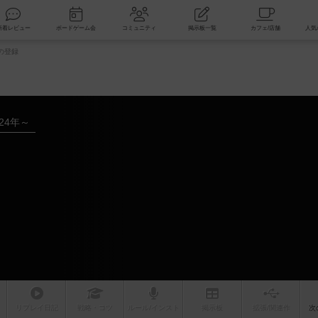
索
新着レビュー
ボードゲーム会
コミュニティ
掲示板一覧
の登録
024年～
リプレイ
日記
戦略
・コツ
ルール
/インスト
掲示板
拡張/関連
作
次