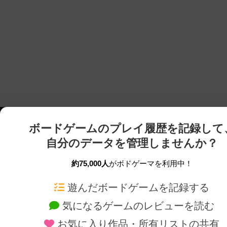
ボードゲームのプレイ履歴を記録して
自分のデータを管理しませんか？
約75,000人
がボドゲーマを利用中！
ボドゲーマTOP
ボードゲーム通販
遊んだボードゲームを記録する
気になるゲームのレビューを読む
ボードゲームを検索する
新作・再入荷情報
お気に入り作品・所有リストの共有
ボードゲームの新着レビュー
定番ボードゲームの通販