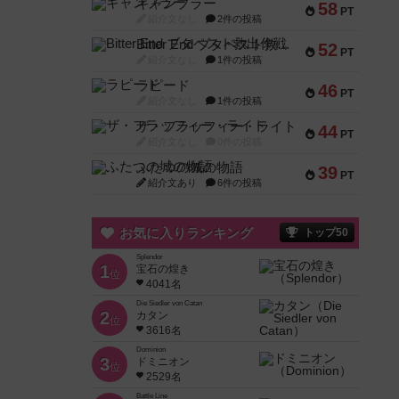
ギャンブラー
58
PT
紹介文なし
2件の投稿
Bitter End ブタペスト救出作戦
52
PT
紹介文なし
1件の投稿
ラピード
46
PT
紹介文なし
1件の投稿
ザ・フラッフィー・ライト
44
PT
紹介文なし
0件の投稿
ふたつの城の物語
39
PT
紹介文あり
6件の投稿
お気に入りランキング
トップ50
Splendor
1
宝石の煌き
位
4041名
Die Siedler von Catan
2
カタン
位
3616名
Dominion
3
ドミニオン
位
2529名
Battle Line