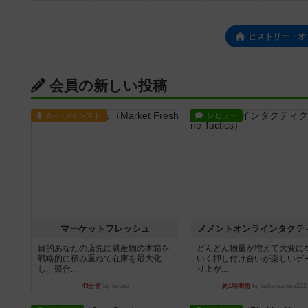
ヒストリー・オ
会員の新しい投稿
ルール/インスト
レビュー
マーケットフレッシュ
メメントオンラインタクテ
目的あなたの店先に農産物の木箱を
どんどん物量が増えて大変に
戦略的に積み重ねて在庫を最大化
いく押し付け合いが楽しいゲ
し、競合...
り上が...
43分前
by jurong
約1時間前
by nekomanma222