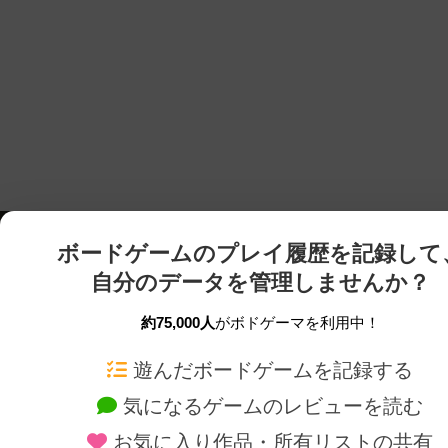
ボードゲームのプレイ履歴を記録して
自分のデータを管理しませんか？
約75,000人
がボドゲーマを利用中！
ボドゲーマTOP
ボードゲーム通販
遊んだボードゲームを記録する
気になるゲームのレビューを読む
ボードゲームを検索する
新作・再入荷情報
お気に入り作品・所有リストの共有
ボードゲームの新着レビュー
定番ボードゲームの通販