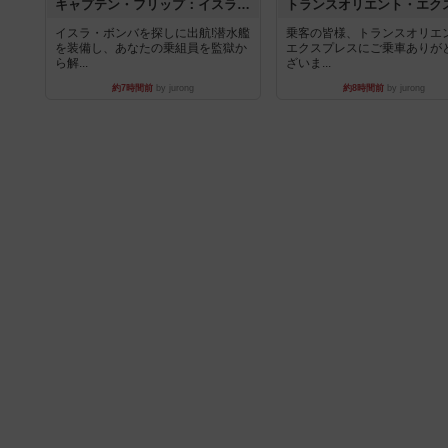
キャプテン・フリップ：イスラ・ボンバ
イスラ・ボンバを探しに出航!潜水艦
乗客の皆様、トランスオリエ
を装備し、あなたの乗組員を監獄か
エクスプレスにご乗車ありが
ら解...
ざいま...
約7時間前
by jurong
約8時間前
by jurong