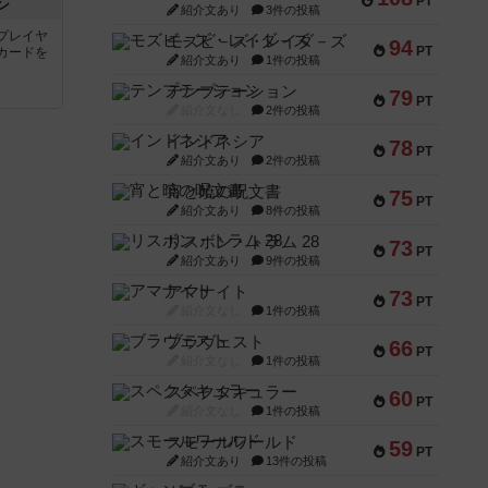
PT
ン
紹介文あり
3件の投稿
プレイヤ
モズビ－ズ・レイダ－ズ
94
PT
カードを
紹介文あり
1件の投稿
テンプテーション
79
PT
紹介文なし
2件の投稿
インドネシア
78
PT
紹介文あり
2件の投稿
宵と暁の呪文書
75
PT
紹介文あり
8件の投稿
リスボン・トラム 28
73
PT
紹介文あり
9件の投稿
アマナイト
73
PT
紹介文なし
1件の投稿
ブラヴェスト
66
PT
紹介文なし
1件の投稿
スペクタキュラー
60
PT
紹介文なし
1件の投稿
スモールワールド
59
PT
紹介文あり
13件の投稿