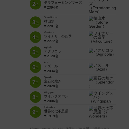
2
テラフォーミングマーズ
位
2394名
Stone Garden
3
枯山水
位
2281名
Viticulture
4
ワイナリーの四季
位
2272名
Agricola
5
アグリコラ
位
2120名
Azul
6
アズール
位
2034名
Splendor
7
宝石の煌き
位
2028名
Wingspan
8
ウイングスパン
位
2006名
7 Wonders
9
世界の七不思議
位
1919名
※Apple、Apple のロゴ は、米国および他の国々で登録された