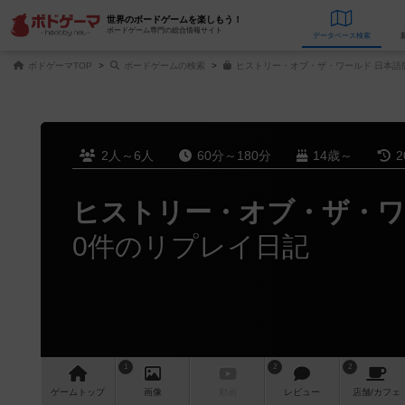
世界のボードゲームを楽しもう！
ボードゲーム専門の総合情報サイト
データベース
検
ボドゲーマTOP
ボードゲームの検索
ヒストリー・オブ・ザ・ワールド 日本語
2人～6人
60分～180分
14歳～
2
ヒストリー・オブ・ザ・ワー
0件のリプレイ日記
1
2
2
ゲーム
トップ
画像
動画
レビュー
店舗/
カフェ