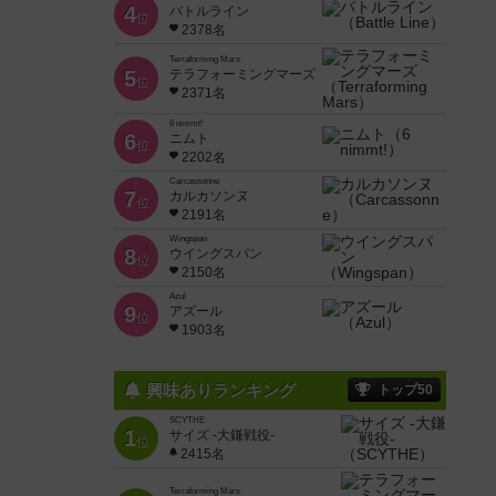
4
バトルライン
位
2378名
Terraforming Mars
5
テラフォーミングマーズ
位
2371名
6 nimmt!
6
ニムト
位
2202名
Carcassonne
7
カルカソンヌ
位
2191名
Wingspan
8
ウイングスパン
位
2150名
Azul
9
アズール
位
1903名
興味ありランキング
トップ50
SCYTHE
1
サイズ -大鎌戦役-
位
2415名
Terraforming Mars