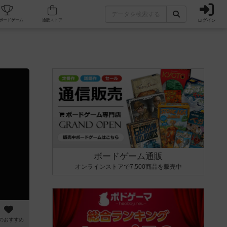
ログイン
カフェ/店舗
人気ボードゲーム
通販ストア
ボードゲーム通販
オンラインストアで7,500商品を販売中
のおすすめ