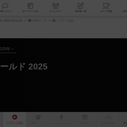
索
新着レビュー
ボードゲーム会
コミュニティ
掲示板一覧
版の通販/商品詳細
作品データ
リプレイ日記
025年～
ルド 2025
リプレイ
日記
戦略
・コツ
ルール
/インスト
掲示板
拡張/関連
作
次