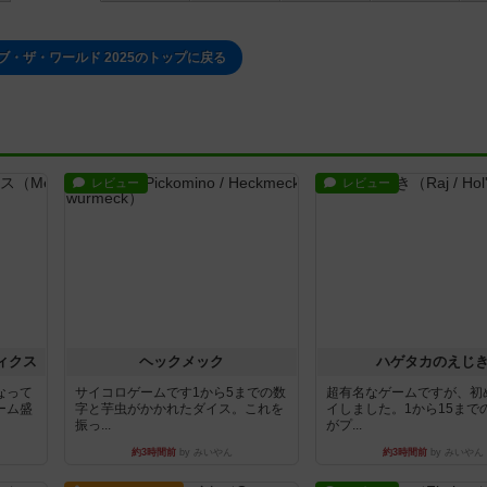
ブ・ザ・ワールド 2025のトップに戻る
レビュー
レビュー
ィクス
ヘックメック
ハゲタカのえじ
なって
サイコロゲームです1から5までの数
超有名なゲームですが、初
ーム盛
字と芋虫がかかれたダイス。これを
イしました。1から15まで
振っ...
がプ...
約3時間前
by みいやん
約3時間前
by みいやん