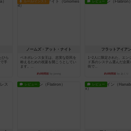
ルール/インスト
レビュー
ノームズ・アット・ナイト
フラットアイア
たひら
ベネボレンス女王は、忠実な臣民を
1~2人に限定された、エン
まで手
称えるための祝宴を開こうとしてい
ド系のシステム選んだ企業
ます。...
街で...
約4時間前
by jurong
約4時間前
by あくり
レビュー
レビュー