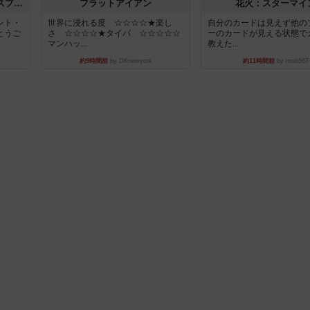
トランスオリエント・エクスプレス
フラットアイアン
花火：スターマイ
ント・
世界に浸れる度 ☆☆☆☆★楽し
自分のカードは見えず他の
とうご
さ ☆☆☆☆★タイパ ☆☆☆☆☆
ーのカードが見える状態で
マンハッ...
教えた...
約9時間前
by DKnewyork
約11時間前
by mob567