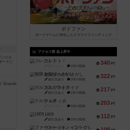
ボドファン
ボードゲームに特化したクラウドファンディング
ン
アクセス数 急上昇中
ジンビル
コレクト！
ボードに
340
PT
紹介文なし
1件の投稿
無限まちがいさがし
322
PT
紹介文あり
2件の投稿
ガルフストライク
217
PT
紹介文あり
1件の投稿
クルティボ
203
PT
紹介文なし
1件の投稿
1809
112
PT
紹介文あり
1件の投稿
ファースト・イン・フライト
108