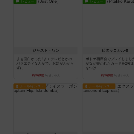
レビュー
レビュー
ジャスト・ワン
ピタッコカルタ
まぁ面白かった‼️よくテレビとかの
ボドゲ相席会でプレイしまし
バラエティなんかで、お題がわから
がなが書かれたカードを2枚
ずに...
をつけ...
約3時間前
by みいやん
約3時間前
by みいやん
ルール/インスト
ルール/インスト