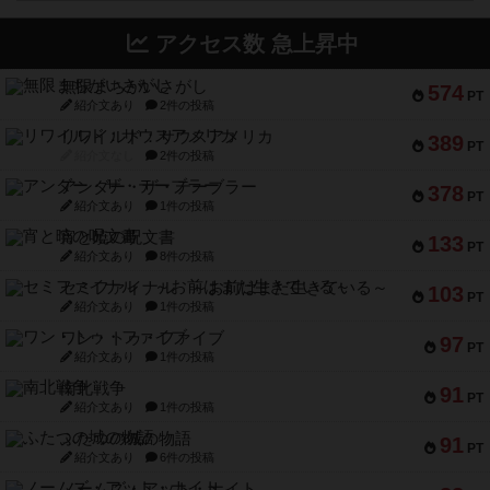
アクセス数 急上昇中
無限まちがいさがし
574
PT
紹介文あり
2件の投稿
リワイルド：サウスアメリカ
389
PT
紹介文なし
2件の投稿
アンダー・ザ・テーブラー
378
PT
紹介文あり
1件の投稿
宵と暁の呪文書
133
PT
紹介文あり
8件の投稿
セミファイナル ～お前はまだ生きている～
103
PT
紹介文あり
1件の投稿
ワン・トゥ・ファイブ
97
PT
紹介文あり
1件の投稿
南北戦争
91
PT
紹介文あり
1件の投稿
ふたつの城の物語
91
PT
紹介文あり
6件の投稿
ノームズ・アット・ナイト