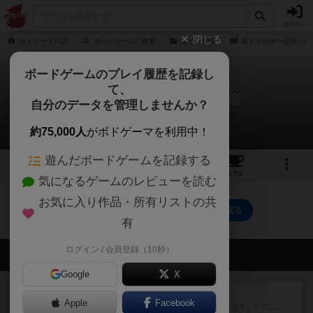
ログイン
閉じる
ボドゲーマTOP
ボードゲームの検索
昼ドラ川柳
昼ドラ川柳〜拡張〜純
ボードゲームのプレイ履歴を記録し
て、
昼ドラ川柳〜拡張〜純愛篇
自分のデータを管理しませんか？
0件のルール/インスト
約75,000人
がボドゲーマを利用中！
遊んだボードゲームを記録する
10
トップ
画像
動画
レビュー
カフェ
気になるゲームのレビューを読む
お気に入り作品・所有リストの共
昼ドラ川柳〜拡張〜純愛篇のトップに戻る
有
ログイン / 会員登録（10秒）
会員の新しい投稿
Google
X
レビュー
ふたつの街の物語
Apple
Facebook
タイルを4×4で並べて街づくりします。ただし、