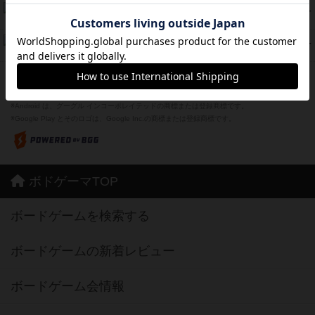
Bitter End ブタペスト救出作戦
45
PT
紹介文なし
1件の投稿
ドコジャン
42
PT
紹介文あり
10件の投稿
※Apple、Apple のロゴ は、米国および他の国々で登録されたApple Inc.の商標です。
※App Store は、Apple Inc.のサービスマークです。
※Android は、グーグル インコーポレイテッドの商標または登録商標です。
※Google Play とそのロゴは、Google Inc.の商標または登録商標です。
ボドゲーマTOP
ボードゲームを検索する
ボードゲームの新着レビュー
ボードゲーム会情報