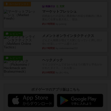
ルール/インスト
画像付き
充実
マーケットフレッシュ
目的あなたの店先に農産物の木箱を戦略的に積み
重ねて在庫を最大化し、競合...
約17時間前
by jurong
レビュー
メメントオンラインタクティクス
どんどん物量が増えて大変になっていく押し付け
合いが楽しいゲーム盛り上が...
約17時間前
by nekomanma222
レビュー
ヘックメック
サイコロゲームです1から5までの数字と芋虫がか
かれたダイス。これを振っ...
約19時間前
by みいやん
ボドゲーマのアプリ版はこちら