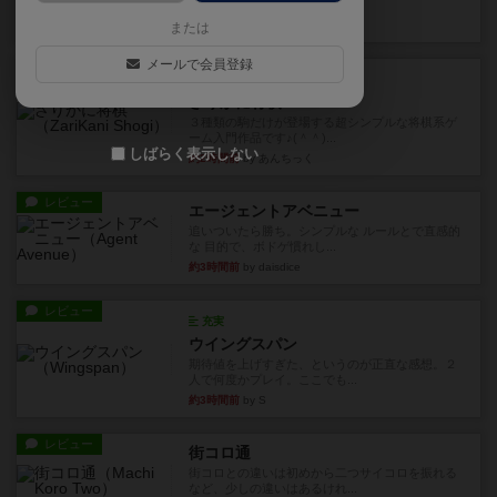
街は各プレイヤーの間にあ...
約2時間前
by ジェイとと
または
メールで会員登録
ルール/インスト
画像付き
ざりかに将棋
３種類の駒だけが登場する超シンプルな将棋系ゲ
ーム入門作品です♪(＾＾)...
しばらく表示しない
約2時間前
by あんちっく
レビュー
エージェントアベニュー
追いついたら勝ち。シンプルな ルールとで直感的
な 目的で、ボドゲ慣れし...
約3時間前
by daisdice
レビュー
充実
ウイングスパン
期待値を上げすぎた、というのが正直な感想。２
人で何度かプレイ。ここでも...
約3時間前
by S
レビュー
街コロ通
街コロとの違いは初めから二つサイコロを振れる
など、少しの違いはあるけれ...