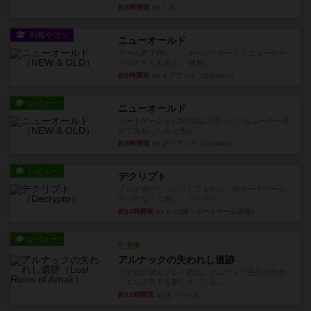
約8時間前
by くみ
戦略やコツ
ニューオールド
ゲーム終了時に、「オールドカードとニューカー
ドのどちらもある」 状態に...
約9時間前
by オグランド（Oguland）
レビュー
ニューオールド
ボードゲームを1,000個以上持っているユーザー視
点で良かった点と悪か...
約9時間前
by オグランド（Oguland）
レビュー
デクリプト
プレイ感がしっかりしてるから、超ボードゲーム
やったなって感じ。パーティ...
約10時間前
by ヒロ(新！ボードゲーム家族)
レビュー
充実
アルナックの失われし遺跡
アナログ対人プレイ数回。クニツィア先生の名作
「エルドラドを探して」にあ...
約12時間前
by おーちゃん