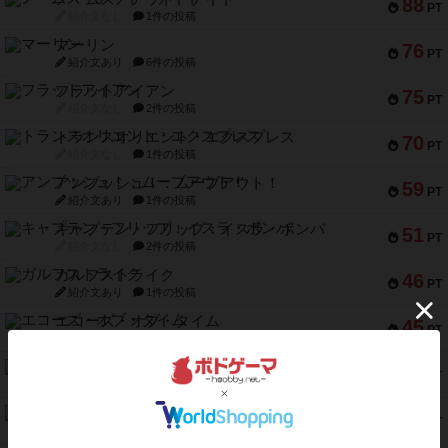
88
PT
紹介文なし
1件の投稿
マーリン
76
PT
紹介文あり
6件の投稿
フラットアイアン
75
PT
紹介文なし
2件の投稿
トランスオリエント・エクスプレス
70
PT
紹介文なし
1件の投稿
アンブッシュ！：ムーブアウト！
59
PT
紹介文あり
1件の投稿
キャプテン・フリップ：イスラ・ボンバ
51
PT
紹介文なし
2件の投稿
ガルフストライク
46
PT
紹介文あり
1件の投稿
エコーズ・オブ・タイム
45
PT
紹介文なし
8件の投稿
スカルキング
45
PT
紹介文あり
12件の投稿
海兵隊
45
PT
紹介文あり
1件の投稿