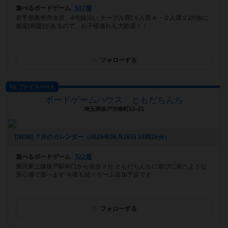
遊べるボードゲーム
597個
岩手県奥州市水沢 4号線沿い テーブル席(４人席４・２人席２)の他に
個室(和室)があるので、お子様連れも大歓迎！！
フォローする
プレイスペース
ボードゲームハウス ともだちんち
埼玉県坂戸市南町12−21
[NEW] ７月のカレンダー（2026年06月28日 18時26分）
遊べるボードゲーム
322個
東武東上線坂戸駅南口から徒歩３分 ともだちんちに遊びに来たような
安心感で遊べます 今後も続々ゲーム追加予定です
フォローする