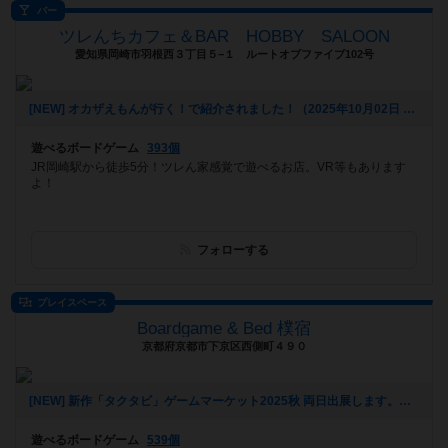
バー
ツレんちカフェ＆BAR HOBBY SALOON
愛知県岡崎市羽根西３丁目５−１ ルートオブファイブ102号
[NEW] オカザえもんが行く！で紹介されました！（2025年10月02日 18時35分）
遊べるボードゲーム
393個
JR岡崎駅から徒歩5分！ツレん家感覚で遊べるお店。VR等もあります
よ！
フォローする
プレイスペース
Boardgame & Bed 樸宿
京都府京都市下京区西側町４９０
[NEW] 新作「タクタビ」ゲームマーケット2025秋 両日出展します。（2025年08月24日 11時31分）
遊べるボードゲーム
539個