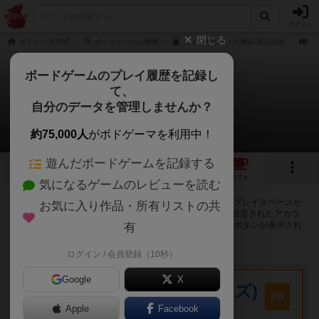
ログイン
閉じる
ボドゲーマTOP
ボードゲームの検索
ハイソサエティの通販/商品詳細
作
ボードゲームのプレイ履歴を記録し
て、
ハイソサエティ
自分のデータを管理しませんか？
179店のカフェ/スペースが提供中
約75,000人
がボドゲーマを利用中！
遊んだボードゲームを記録する
13
4
28
180
トップ
画像
動画
レビュー
カフェ
気になるゲームのレビューを読む
ハイソサエティで遊ぶことができるボードゲームカフェ・プレイスペースが
お気に入り作品・所有リストの共
179店登録されています。公開プロフィールの都道府県が設定されたアカウ
ントでログインすると、同じ都道府県内の店舗に絞り込むボタンが表示され
有
ます。
ログイン / 会員登録（10秒）
プレイスペース
Google
X
キウイ！(旧:キウイゲームズ)
PR
大阪府大阪市中央区森ノ宮中央2-8-2 永田中央ビル2階
Apple
Facebook