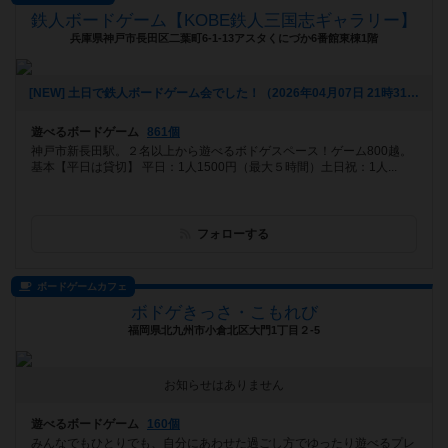
鉄人ボードゲーム【KOBE鉄人三国志ギャラリー】
兵庫県神戸市長田区二葉町6-1-13アスタくにづか6番館東棟1階
[NEW] 土日で鉄人ボードゲーム会でした！（2026年04月07日 21時31分）
遊べるボードゲーム
861個
神戸市新長田駅。２名以上から遊べるボドゲスペース！ゲーム800越。
基本【平日は貸切】 平日：1人1500円（最大５時間）土日祝：1人...
フォローする
ボードゲームカフェ
ボドゲきっさ・こもれび
福岡県北九州市小倉北区大門1丁目２-5
お知らせはありません
遊べるボードゲーム
160個
みんなでもひとりでも、自分にあわせた過ごし方でゆったり遊べるプレ