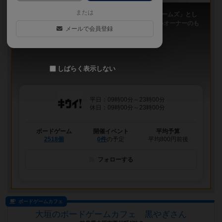
または
「キウイ！」は、2011年9月大阪日本橋で「キウイゲームズ」とし
てスタートしたボードゲームカフェです。 今は新しいオーナーのも
メールで会員登録
と、無...
しばらく表示しない
平日：09時00分～23時00分
休日：09時00分～23時00分
ボードゲーム
開催イベント
平均予算
2518個
0件
の予定
平均800円前後
フォローする
ボードゲームカフェ
大垣のボードゲームカフェ 黒やぎさん