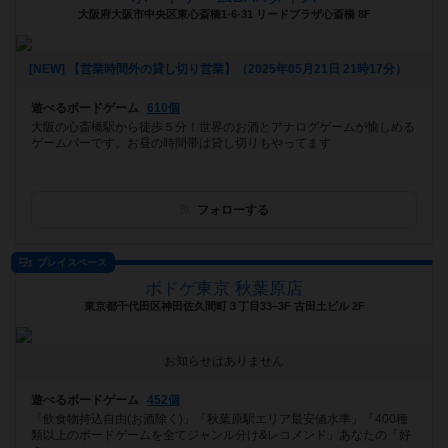
大阪府大阪市中央区東心斎橋1-6-31 リードプラザ心斎橋 8F
[NEW] 【営業時間外の貸し切り営業】（2025年05月21日 21時17分）
遊べるボードゲーム
610個
大阪の心斎橋駅から徒歩５分！世界のお酒とアナログゲームが愉しめる
ゲームバーです。お昼の時間帯は貸し切りもやってます
フォローする
プレイスペース
ボドゲ東京 秋葉原店
東京都千代田区神田佐久間町３丁目33−3F 古田土ビル 2F
お知らせはありません
遊べるボードゲーム
452個
「飲食物持込自由(お酒除く)」「秋葉原駅エリア最安値水準」「400種
類以上のボードゲームを全てジャンル分け&レコメンド」あなたの「好