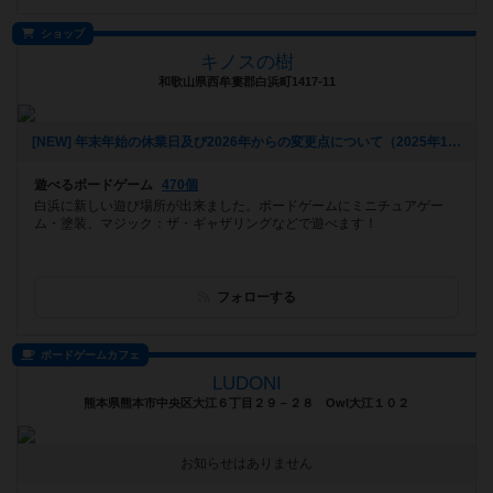
ショップ
キノスの樹
和歌山県西牟婁郡白浜町1417-11
[NEW] 年末年始の休業日及び2026年からの変更点について（2025年11月19日 15時50分）
遊べるボードゲーム
470個
白浜に新しい遊び場所が出来ました。ボードゲームにミニチュアゲー
ム・塗装、マジック：ザ・ギャザリングなどで遊べます！
フォローする
ボードゲームカフェ
LUDONI
熊本県熊本市中央区大江６丁目２９－２８ Owl大江１０２
お知らせはありません