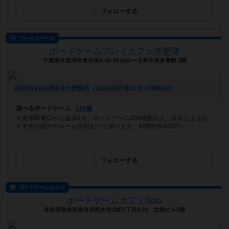
フォローする
プレイスペース
ボードゲームプレイカフェ木更津
千葉県木更津市東中央2-10-19 ゆみーる東中央参番館 3階
[NEW] 2026年8月の営業日（2026年07月31日 19時06分）
遊べるボードゲーム
330個
木更津駅東口から徒歩2分。ボードゲーム300種類以上、店長によるお
すすめの紹介やルール説明ありで遊べます。利用料金400円～
フォローする
ボードゲームカフェ
ボードゲームカフェSpla
奈良県奈良市奈良市西大寺北町1丁目6-10 北和ビル3階