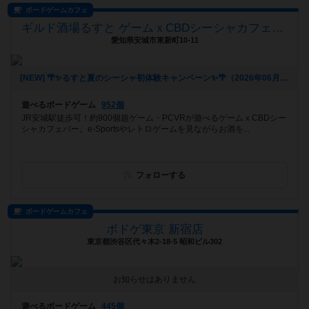
ボードゲームカフェ
ギルド酒場るすと ゲームｘCBDシーシャカフェバー
愛知県安城市東新町10-11
[NEW] 🌴✨るすと夏のシーシャ初体験キャンペーン✨🌴（2026年06月03日 02時03分）
遊べるボードゲーム
952個
JR安城駅徒歩可！約900個超ゲーム・PCVRが遊べるゲームｘCBDシー
シャカフェバー。e-Sportsやレトロゲームを見ながらお酒を...
フォローする
ボードゲームカフェ
ボドゲ東京 新宿店
東京都渋谷区代々木2-18-5 昭和ビル302
お知らせはありません
遊べるボードゲーム
445個