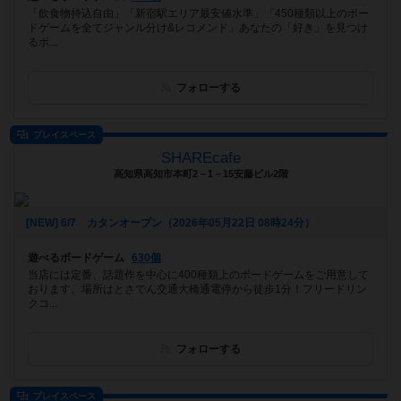
「飲食物持込自由」「新宿駅エリア最安値水準」「450種類以上のボー
ドゲームを全てジャンル分け&レコメンド」あなたの「好き」を見つけ
るボ...
フォローする
プレイスペース
SHAREcafe
高知県高知市本町2－1－15安藤ビル2階
[NEW] 6/7 カタンオープン（2026年05月22日 08時24分）
遊べるボードゲーム
630個
当店には定番、話題作を中心に400種類上のボードゲームをご用意して
おります。場所はとさでん交通大橋通電停から徒歩1分！フリードリン
クコ...
フォローする
プレイスペース