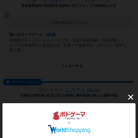
ひみつきち@ボードゲームスペース
奈良県葛城市大和高田市北本町4-25アクティブ大和高田ビル3F
お知らせはありません
遊べるボードゲーム
108個
奈良県のボードゲームスペースです。近鉄大和高田駅／JR高田駅／ト
ナリエ大和高田から各徒歩5分。軽量〜中量級中心。人の少ない場所で
落ち着...
フォローする
ボードゲームカフェ
ボードゲームカフェ dicea
京都府京都市東山区西之町216番地2 縄手新橋大西ビル3階B号室
お知らせはありません
遊べるボードゲーム
151個
【2026年1月New OPEN!!】京都祇園のボードゲームカフェ｜可愛い癒
しの空間｜まるでスイーツのようなオリジナルシェイクがおすすめ♪