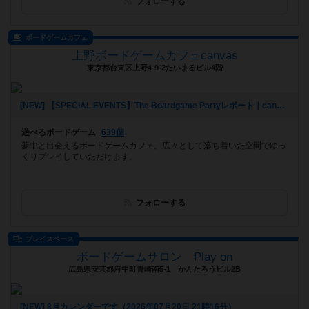
フォローする
ボードゲームカフェ
上野ボードゲームカフェcanvas
東京都台東区上野4-9-2たいまるビル4階
[NEW] 【SPECIAL EVENTS】The Boardgame Partyレポート｜canvas Girl's Day｜2026/7/24（2026年07月25日 22時12分）
遊べるボードゲーム
639個
夢中と出会えるボードゲームカフェ。広々として落ち着いた空間でゆっ
くりプレイしていただけます。
フォローする
プレイスペース
ボードゲームサロン Play on
広島県安芸郡府中町青崎南5-1 かんたろうビル2B
[NEW] 8月カレンダーです（2026年07月20日 21時16分）