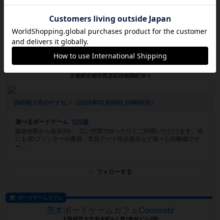
フォローする
プレイスペース
arts/games ゲイセン
京都府京都市西京区桂南巽町38-1
[NEW] 2月のゲイセン（2026年02月09日 20時36分）
遊べるボードゲーム
920個
阪急桂駅から徒歩3分。 広い空間でゆったりとご利用いただけます。他
にも3Dプリンターや書籍、常設アート作品展示など様々な距離感でゲ
ー...
フォローする
ボードゲームカフェ
茨木ボードゲームカフェComorebi
大阪府茨木市舟木町4-1 第2奥村ビル2階