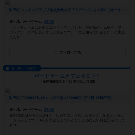
[NEW] マッチングアプリ会員数最大手『ペアーズ』との初の【ボードゲームマッチングイベント】開催決定‼️（2026年01月06日 16時43分）
遊べるボードゲーム
639個
『ボードゲームは身近なエンターテイメント』が信条の、元福岡ソフト
バンクホークス社員が作ったお店です。「まだ知らない楽しい」に出会
えるサ...
フォローする
ボードゲームカフェ
ボードゲームカフェゆるりと
千葉県柏市旭町1-4-15 前沢ビル３階B
[NEW] 2026年1月のカレンダー🗓️（2026年01月01日 11時27分）
遊べるボードゲーム
379個
JR柏駅西口から徒歩3分！ 初めての人もお一人様も楽しめるボードゲ
ームカフェです。ゆるりと楽しんでいただくために安い料金設定にして
おり...