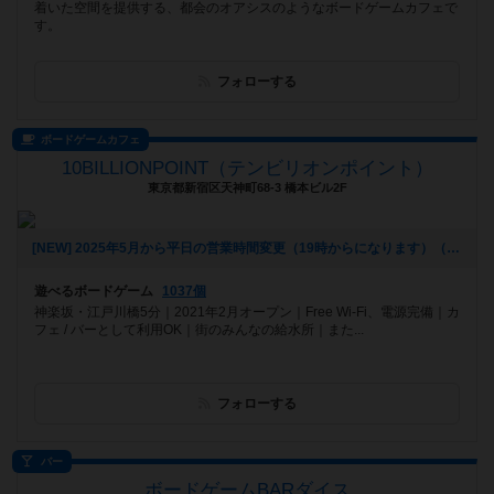
着いた空間を提供する、都会のオアシスのようなボードゲームカフェで
す。
フォローする
ボードゲームカフェ
10BILLIONPOINT（テンビリオンポイント）
東京都新宿区天神町68-3 橋本ビル2F
[NEW] 2025年5月から平日の営業時間変更（19時からになります）（2025年06月20日 16時25分）
遊べるボードゲーム
1037個
神楽坂・江戸川橋5分｜2021年2月オープン｜Free Wi-Fi、電源完備｜カ
フェ / バーとして利用OK｜街のみんなの給水所｜また...
フォローする
バー
ボードゲームBARダイス