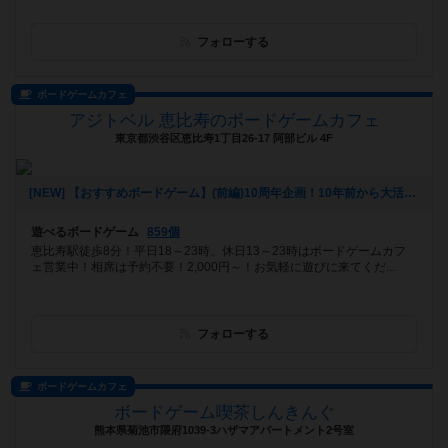
フォローする
ボードゲームカフェ
アジトベル 恵比寿のボードゲームカフェ
東京都渋谷区恵比寿1丁目26-17 阿部ビル 4F
[NEW] 【おすすめボードゲーム】(前編)10周年企画！10年前から大活躍のボードゲーム【#163】をあげました（2026年08月06日 00時03分）
遊べるボードゲーム
859個
恵比寿駅徒歩8分！平日18～23時、休日13～23時はボードゲームカフ
ェ営業中！相席は予約不要！2,000円～！お気軽に遊びに来てくだ...
フォローする
ボードゲームカフェ
ボードゲーム喫茶しんきんぐ
熊本県菊池市隈府1039-3ハザマアパートメント2号室