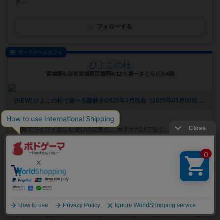
き...
フォローする
ボードゲームカフェ
ひよこの杜
宮城県仙台市宮城野区榴岡4-12-5 第一さくらビル4階
[NEW] ひよこの杜で遊べる謎解き/2025年5月現在（2025年05月06日 14時03分）
遊べるボードゲーム
820個
相席でワイワイ楽しむ遊びの交差点。 ボドゲだけでなく、クイズに謎
解き、マダミスまで初対面同士で盛り上がれる！
フォローする
ボードゲームカフェ
Caravan’s Base 国分寺店
東京都国分寺市南町2丁目18-3 国分寺マンション B08