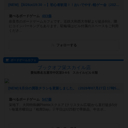
[NEW] 【8/26㈬19:30 ～】初心者歓迎！！おいでやす♪軽ゲー会（2026年07月29日 19時38分）
遊べるボードゲーム
493個
奈良市のボードゲームカフェです。近鉄大和西大寺駅より徒歩8分。隣
にコインパーキングもあります。駐輪場はビル付属のスペースをご利用
くださ...
フォローする
ボードゲームカフェ
ブックオフ栄スカイル店
愛知県名古屋市中区栄3-4-5 スカイルビル８階
[NEW] 8月分の買取チラシを更新しました。（2026年07月27日 17時53分）
遊べるボードゲーム
547個
栄地下、大同特殊鋼Phenixスクエア (クリスタル広場)から直行徒歩5分
✨毎週月曜日は『相席Day』🎈平日はU25割で🉐新品、中古ボ...