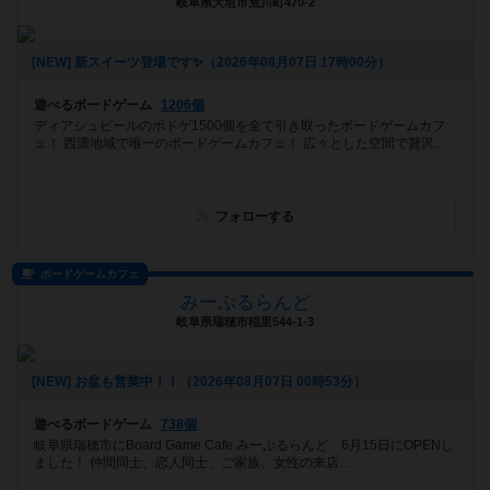
岐阜県大垣市荒川町470-2
[NEW] 新スイーツ登場です✨️（2026年08月07日 17時00分）
遊べるボードゲーム
1206個
ディアシュピールのボドゲ1500個を全て引き取ったボードゲームカフ
ェ！ 西濃地域で唯一のボードゲームカフェ！ 広々とした空間で贅沢...
フォローする
ボードゲームカフェ
みーぷるらんど
岐阜県瑞穂市稲里544-1-3
[NEW] お盆も営業中！！（2026年08月07日 00時53分）
遊べるボードゲーム
738個
岐阜県瑞穂市にBoard Game Cafe みーぷるらんど 6月15日にOPENし
ました！ 仲間同士、恋人同士、ご家族、女性の来店...