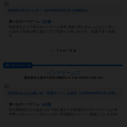
[NEW] 8月カレンダー（2026年08月03日 19時06分）
遊べるボードゲーム
352個
熊本県北エリア初のボードゲーム喫茶 漆喰の壁と木をふんだんに使っ
た店内で友達の家に遊びに行く気持ちで過ごせます。 駄菓子食べ放題
や...
フォローする
プレイスペース
パンダゲームズ
愛知県名古屋市中村区竹橋町5-13 THE WHITE OISE 204
[NEW] みんなの思い出「足跡カード」を紹介（2026年08月01日 18時17分）
遊べるボードゲーム
344個
名古屋駅西口から徒歩５分🐾初心者から中級者向けのボードゲームが充
実🐼✨かわいいパンダがいっぱい💕定期的にイベント開催しています📅