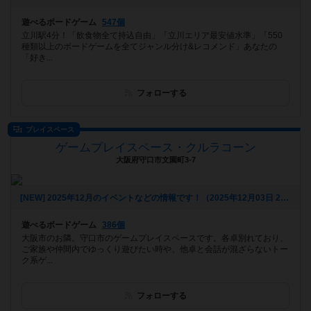
遊べるボードゲーム
547個
立川駅4分！「飲食物全て持込自由」「立川エリア最安値水準」「550
種類以上のボードゲームを全てジャンル分け&レコメンド」あなたの
「好き...
フォローする
プレイスペース
ゲームプレイスペース・クルラコーン
大阪府守口市文園町3-7
[NEW] 2025年12月のイベントなどの情報です！（2025年12月03日 20時24分）
遊べるボードゲーム
386個
大阪市のお隣。守口市のゲームプレイスペースです。各卓別れており、
ご家族や仲間内でゆっくり遊びたい時や、他卓と会話が混ざらないトー
ク系ゲ...
フォローする