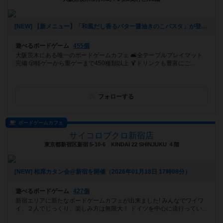
[NEW] 【新メニュー】「和風だし香るバター醤油きのこパスタ」が登場！（2026年01月28日 20時37分）
遊べるボードゲーム
455個
大阪茨木にある唯一のボードゲームカフェ 🛋全テーブルプレイマット
完備 🎲軽ゲーから重ゲーまで450種類以上 🍹ドリンクも豊富にご...
フォローする
ボードゲームカフェ
サイコロブクロ新宿店
東京都新宿区新宿 5-10-6 KINDAI 22 SHINJUKU ４階
[NEW] 相席カタン会@新宿を開催（2026年01月18日 17時08分）
遊べるボードゲーム
427個
新宿エリアに新たなボードゲームカフェが出来ました! みんなでワイワ
イ、２人でじっくり、楽しみ方は無限大！ ドイツを中心に流行ってい...