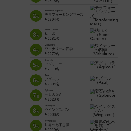
2415名
Terraforming Mars
2
テラフォーミングマーズ
位
2394名
Stone Garden
3
枯山水
位
2281名
Viticulture
4
ワイナリーの四季
位
2272名
Agricola
5
アグリコラ
位
2119名
Azul
6
アズール
位
2034名
Splendor
7
宝石の煌き
位
2028名
Wingspan
8
ウイングスパン
位
2006名
7 Wonders
9
世界の七不思議
位
1919名