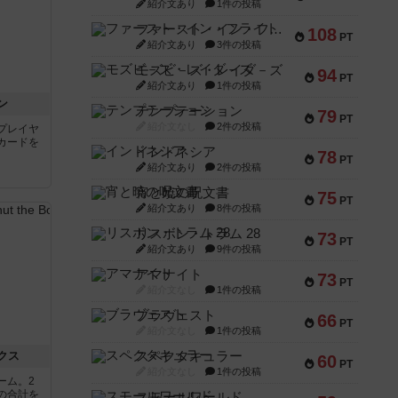
紹介文あり
1件の投稿
ファースト・イン・フライト
108
PT
紹介文あり
3件の投稿
モズビ－ズ・レイダ－ズ
94
PT
紹介文あり
1件の投稿
ン
テンプテーション
79
PT
紹介文なし
2件の投稿
プレイヤ
カードを
インドネシア
78
PT
紹介文あり
2件の投稿
宵と暁の呪文書
75
PT
紹介文あり
8件の投稿
リスボン・トラム 28
73
PT
紹介文あり
9件の投稿
アマナイト
73
PT
紹介文なし
1件の投稿
ブラヴェスト
66
PT
紹介文なし
1件の投稿
クス
スペクタキュラー
60
PT
紹介文なし
1件の投稿
ーム。2
の合計を
スモールワールド