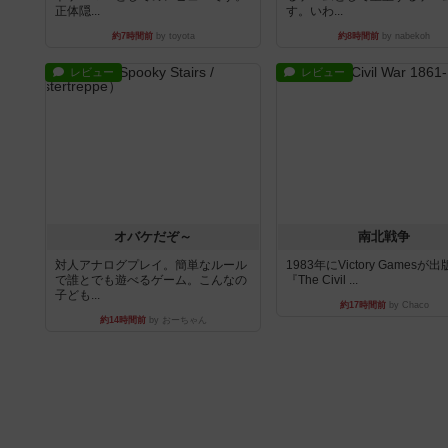
正体隠...
す。いわ...
約7時間前
by toyota
約8時間前
by nabekoh
レビュー
レビュー
オバケだぞ～
南北戦争
対人アナログプレイ。簡単なルール
1983年にVictory Gamesが
で誰とでも遊べるゲーム。こんなの
『The Civil ...
子ども...
約17時間前
by Chaco
約14時間前
by おーちゃん