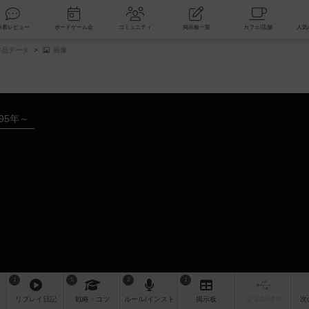
索
新着レビュー
ボードゲーム会
コミュニティ
掲示板一覧
品データ
画像
995年～
1
5
2
1
リプレイ
日記
戦略
・コツ
ルール
/インスト
掲示板
拡張/関連
作
次