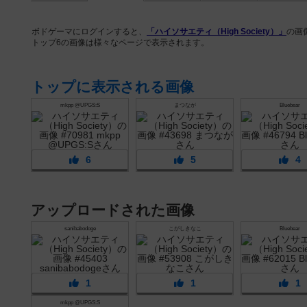
ボドゲーマにログインすると、
「ハイソサエティ（High Society）」
の画
トップ6の画像は様々なページで表示されます。
トップに表示される画像
mkpp @UPGS:S
まつなが
Bluebear
6
5
4
アップロードされた画像
sanibabodoge
こがしきなこ
Bluebear
1
1
1
mkpp @UPGS:S