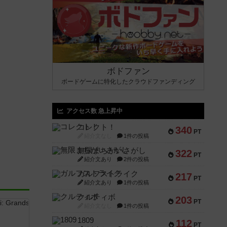
ボドファン
ボードゲームに特化したクラウドファンディング
アクセス数 急上昇中
コレクト！
340
PT
紹介文なし
1件の投稿
無限まちがいさがし
322
PT
紹介文あり
2件の投稿
ガルフストライク
217
PT
紹介文あり
1件の投稿
クルティボ
203
PT
紹介文なし
1件の投稿
1809
112
PT