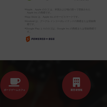
※Apple、Apple のロゴ は、米国および他の国々で登録された
Apple Inc.の商標です。
※App Store は、Apple Inc.のサービスマークです。
※Android は、グーグル インコーポレイテッドの商標または登録商
標です。
※Google Play とそのロゴは、Google Inc.の商標または登録商標で
す。
ボードゲームカフェ
運営者情報