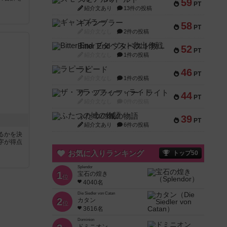
59
PT
紹介文あり
13件の投稿
ギャンブラー
58
PT
紹介文なし
2件の投稿
Bitter End ブタペスト救出作戦
52
PT
紹介文なし
1件の投稿
ラピード
46
PT
紹介文なし
1件の投稿
ザ・フラッフィー・ライト
44
PT
紹介文なし
0件の投稿
ふたつの城の物語
39
PT
紹介文あり
6件の投稿
るかを決
字が得点
お気に入りランキング
トップ50
Splendor
1
宝石の煌き
位
4040名
Die Siedler von Catan
2
カタン
位
3616名
Dominion
ドミニオン