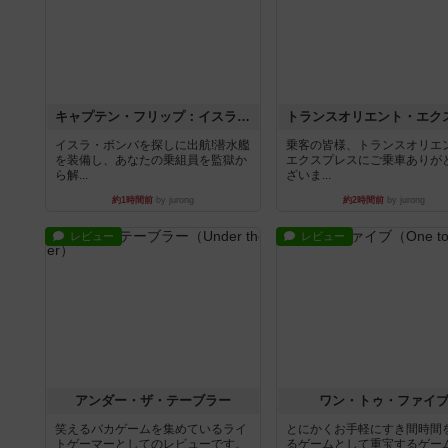
キャプテン・フリップ：イスラ・ボンバ
イスラ・ボンバを探しに出航!潜水艦
乗客の皆様、トランスオリエ
を装備し、あなたの乗組員を監獄か
エクスプレスにご乗車ありが
ら解...
ざいま...
約1時間前
by jurong
約2時間前
by jurong
レビュー
レビュー
アンダー・ザ・テーブラー
ワン・トゥ・ファイ
笑えるバカゲームを集めているライ
とにかくお手軽にすき間時間
トゲーマーとしてのレビューです。
るゲームとして重宝するゲー