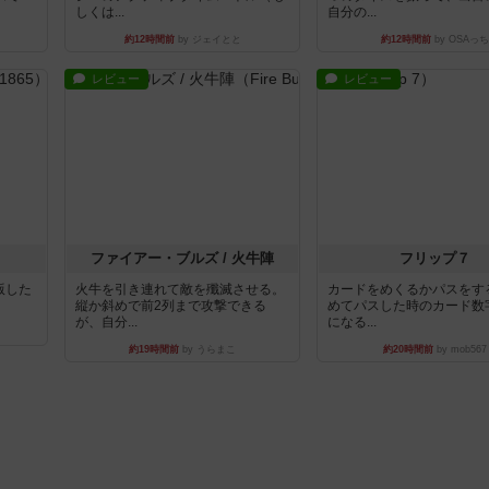
しくは...
自分の...
約12時間前
by ジェイとと
約12時間前
by OSAっち
レビュー
レビュー
ファイアー・ブルズ / 火牛陣
フリップ７
出版した
火牛を引き連れて敵を殲滅させる。
カードをめくるかパスをす
縦か斜めで前2列まで攻撃できる
めてパスした時のカード数
が、自分...
になる...
約19時間前
by うらまこ
約20時間前
by mob567