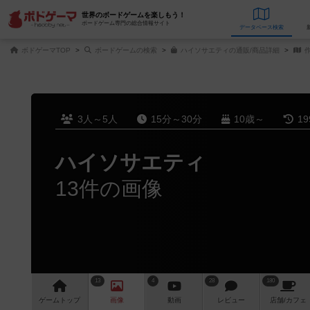
世界のボードゲームを楽しもう！
ボードゲーム専門の総合情報サイト
データベース
検
ボドゲーマTOP
ボードゲームの検索
ハイソサエティの通販/商品詳細
作
3人～5人
15分～30分
10歳～
1
ハイソサエティ
13件の画像
13
4
28
180
ゲーム
トップ
画像
動画
レビュー
店舗/
カフェ