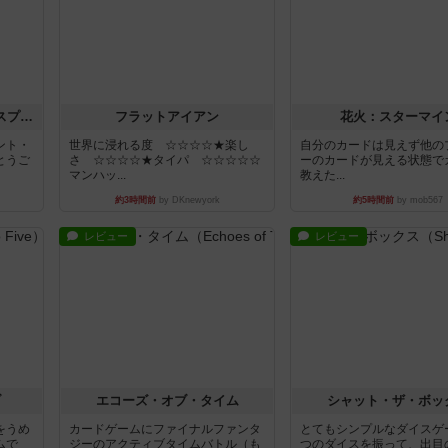
トランスオリエント・エクスプレス
フラットアイアン
花火：スターマイ
ント・
世界に浸れる度 ☆☆☆☆★楽し
自分のカードは見えず他の
とうご
さ ☆☆☆☆★タイパ ☆☆☆☆☆
ーのカードが見える状態で
マンハッ...
教えた...
約3時間前
by DKnewyork
約5時間前
by mob567
レビュー
レビュー
ブ
エコーズ・オブ・タイム
シャット・ザ・ボッ
をうめ
カードゲームにファイナルファンタ
とてもシンプルなダイスゲ
ムで
ジーのアクティブタイムバトル（も
つのダイスを振って、出目