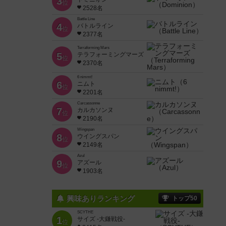
3
位
2528名
Battle Line
4
バトルライン
位
2377名
Terraforming Mars
5
テラフォーミングマーズ
位
2370名
6 nimmt!
6
ニムト
位
2201名
Carcassonne
7
カルカソンヌ
位
2190名
Wingspan
8
ウイングスパン
位
2149名
Azul
9
アズール
位
1903名
興味ありランキング
トップ50
SCYTHE
1
サイズ -大鎌戦役-
位