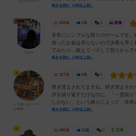
はなやまかおり
続きを読む（3年以上前）
大賢者
258名
2名
0
画像
非常にシンプルな競りのゲームです。
使ったお金は戻らないので決着も早く
てみたり…敢えてパスして競りから下り
なかや
続きを読む（3年以上前）
神
327名
0名
0
研ぎ澄まされてますね。研ぎ澄まされ
択を繰り返すだけなのに、「一度競り
しかない」という縛りによって、非常に
ヒロ(新！ボードゲー
ム家族)
続きを読む（4年以上前）
神
482名
12名
0
充実