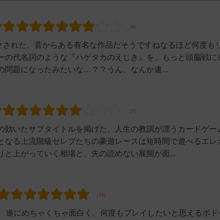
イクされた、昔からある有名な作品だそうですねなるほど何度も
ーの代名詞のような『ハゲタカのえじき』を、もっと頭脳戦に
問題になったみたいな…？？うん、なんか違...
の効いたサブタイトルを掲げた、人生の教訓が漂うカードゲー
となる上流階級セレブたちの豪遊レースは短時間で遊べるエレ
と上がっていく相場と、先の読めない展開が面...
な、遂にめちゃくちゃ面白く、何度もプレイしたいと思えるボド