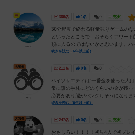
神
386名
1名
0
充実
30分程度で終わる軽量競りゲームの
といったところで、おそらくアワード
類に入るのではないかと思います。ハイ
maro
続きを読む（6年以上前）
大賢者
211名
0名
0
ハイソサエティは“一番金を使った人
常に誰の手札にどのくらいの金が残っ
必要があり脳がパンクしそうになります
ケイ
続きを読む（6年以上前）
大賢者
247名
0名
0
充実
おもしろい！！！！初見4人で初プレ