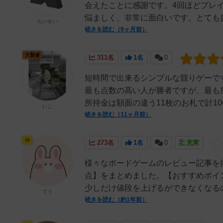
会えたことに感謝です。4回ほどプレ
悩ましく、非常に面白いです。とても盛
たいせい
続きを読む（9ヶ月前）
大賢者
311名
1名
0
短時間で出来るシンプルな競りゲーで
最も点数の高い人が勝者ですが、最も
所持金は額面の違う11枚のお札で計106
いこ
続きを読む（11ヶ月前）
神
273名
1名
0
充実
様々なボードゲームのレビュー記事を
点】をまとめました。【おすすめポイ
少しだけ値段を上げるができなくなるの
てう
続きを読む（約1年前）