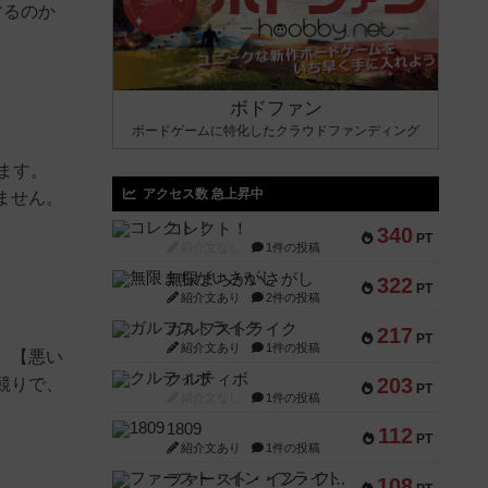
するのか
ボドファン
ボードゲームに特化したクラウドファンディング
ます。
アクセス数 急上昇中
ません。
コレクト！
340
PT
紹介文なし
1件の投稿
無限まちがいさがし
322
PT
紹介文あり
2件の投稿
ガルフストライク
217
PT
紹介文あり
1件の投稿
】【悪い
クルティボ
203
競りで、
PT
紹介文なし
1件の投稿
1809
112
PT
紹介文あり
1件の投稿
ファースト・イン・フライト
108