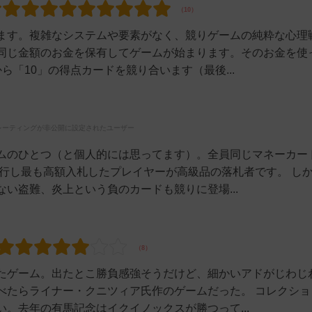
ます。複雑なシステムや要素がなく、競りゲームの純粋な心理
同じ金額のお金を保有してゲームが始まります。そのお金を使
ら「10」の得点カードを競り合います（最後...
レーティングが非公開に設定されたユーザー
ムのひとつ（と個人的には思ってます）。全員同じマネーカー
実行し最も高額入札したプレイヤーが高級品の落札者です。 し
い盗難、炎上という負のカードも競りに登場...
たゲーム。出たとこ勝負感強そうだけど、細かいアドがじわじ
べたらライナー・クニツィア氏作のゲームだった。 コレクショ
。去年の有馬記念はイクイノックスが勝つって...