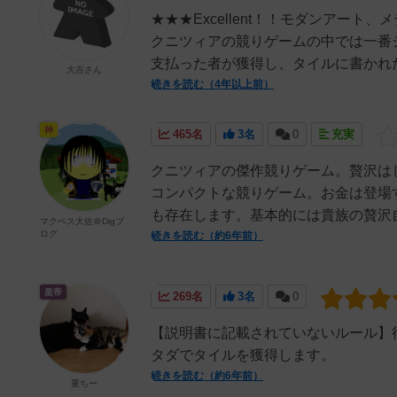
★★★Excellent！！モダンアー
クニツィアの競りゲームの中では一番
支払った者が獲得し、タイルに書かれた
大吉さん
続きを読む（4年以上前）
神
465名
3名
0
充実
クニツィアの傑作競りゲーム。贅沢は
コンパクトな競りゲーム。お金は登場
も存在します。基本的には貴族の贅沢自
マクベス大佐＠Digブ
ログ
続きを読む（約6年前）
皇帝
269名
3名
0
【説明書に記載されていないルール】
タダでタイルを獲得します。
続きを読む（約6年前）
重ちー