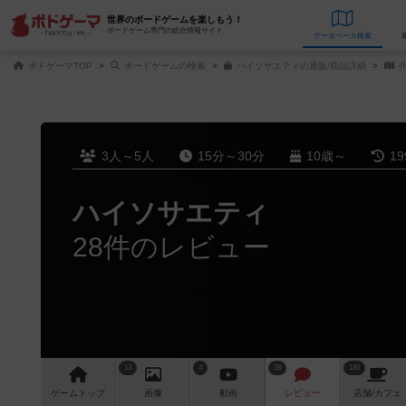
世界のボードゲームを楽しもう！
ボードゲーム専門の総合情報サイト
データベース
検
ボドゲーマTOP
ボードゲームの検索
ハイソサエティの通販/商品詳細
作
3人～5人
15分～30分
10歳～
1
ハイソサエティ
28件のレビュー
13
4
28
180
ゲーム
トップ
画像
動画
レビュー
店舗/
カフェ