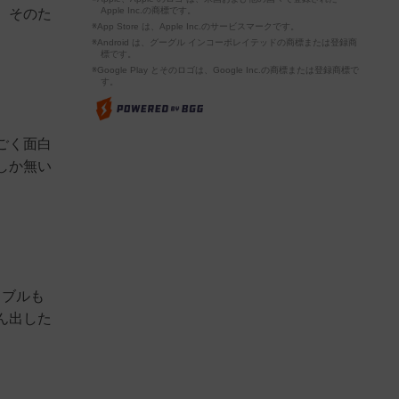
Apple Inc.の商標です。
。そのた
※App Store は、Apple Inc.のサービスマークです。
※Android は、グーグル インコーポレイテッドの商標または登録商
標です。
※Google Play とそのロゴは、Google Inc.の商標または登録商標で
す。
ごく面白
しか無い
ラブルも
ん出した