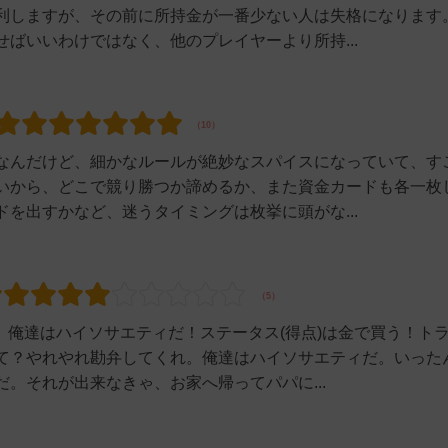
利しますが、その前に所持金が一番少ない人は失格になります
ばいいわけではなく、他のプレイヤーより所持...
なんだけど、細かなルールが絶妙なスパイスになっていて、す
いから、どこで競り勝つか諦めるか、また資金カードも各一枚
を出すかなど、迷うタイミングは枚挙に頭がな...
）俺達はハイソサエティだ！ステータス(得点)は金で買う！ト
て？やれやれ勘弁してくれ。俺達はハイソサエティだ。いった
。それが出来なきゃ、お家へ帰ってパパに...