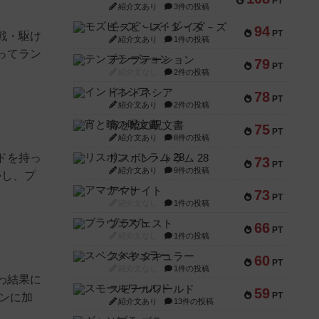
PT
紹介文あり
3件の投稿
モズビ－ズ・レイダ－ズ
94
PT
戦・駆け
紹介文あり
1件の投稿
ってラン
テンプテーション
79
PT
紹介文なし
2件の投稿
インドネシア
78
PT
紹介文あり
2件の投稿
宵と暁の呪文書
75
PT
紹介文あり
8件の投稿
ドを持っ
リスボン・トラム 28
73
PT
紹介文あり
9件の投稿
かし、プ
アマナイト
73
PT
紹介文なし
1件の投稿
ブラヴェスト
66
PT
紹介文なし
1件の投稿
スペクタキュラー
60
PT
紹介文なし
1件の投稿
わ結果に
スモールワールド
59
PT
ンに加
紹介文あり
13件の投稿