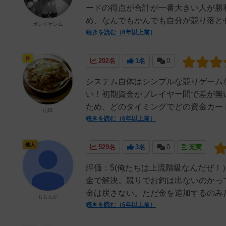
ードの得点が合計が一番大きい人が勝
め、なんでもかんでも自分が競り落とせ
ボンドゲンム
続きを読む（6年以上前）
神
202名
1名
0
システム自体はシンプルな競りゲーム
い！初期資金がプレイヤー間で差が無
ため、どのタイミングでどの資金カード
山田
続きを読む（6年以上前）
仙人
529名
3名
0
充実
評価：5(俺たちは上流階級なんだぜ！
金で解決。競りでお釣は出ないのかっ
金は戻さない。ただ金を追加するのみだ
ももんが
続きを読む（6年以上前）