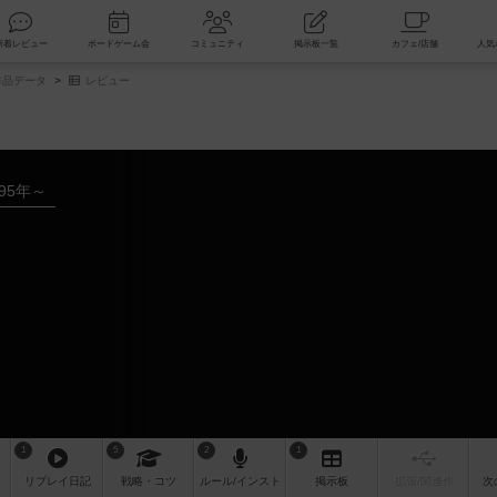
索
新着レビュー
ボードゲーム会
コミュニティ
掲示板一覧
品データ
レビュー
995年～
1
5
2
1
リプレイ
日記
戦略
・コツ
ルール
/インスト
掲示板
拡張/関連
作
次