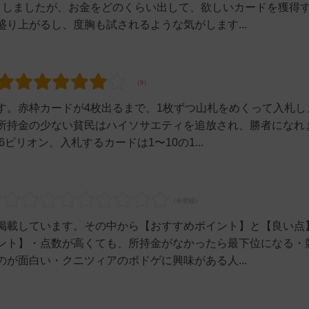
イしましたが、お金をどのくらい出して、欲しいカードを獲得
り上がるし、度胸も試されるような気がします...
す。赤枠カードが4枚出るまで、1枚ずつ山札をめくって入札し
所持金の少ない貧民はハイソサエティを追放され、勝者になれ
ビリオン。入札するカードは1〜10の1...
掲載しています。その中から【おすすめポイント】と【良い点
ント】・点数が高くても、所持金がなかったら最下位になる・
が面白い・クニツィアのボドゲに興味がある人...