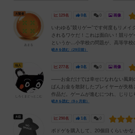
大賢者
129名
0名
0
画像
いわゆる"競りゲー"です何度もリメ
されるワケだ！これは面白い！競りゲ
というか…小学校の問題が、高等学校の
あまる
続きを読む（29日前）
仙人
277名
0名
0
画像
——お金だけでは幸せになれない風刺
ばんお金を散財したプレイヤーが失格
作品だ。ゲームが進むにつれ、じりじり
しろくまどっとこむ
続きを読む（9ヶ月前）
大臣
290名
1名
0
ボドゲを購入して、20個目くらいか