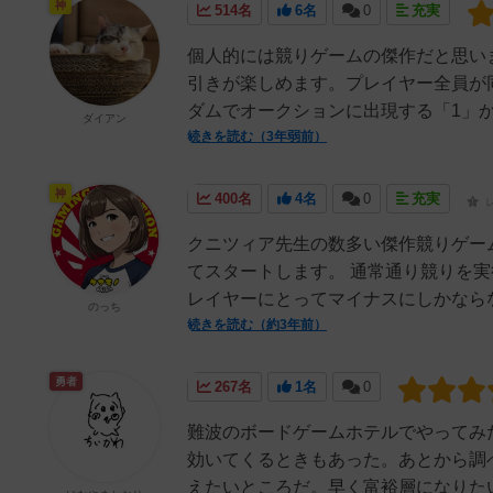
神
514名
6名
0
充実
個人的には競りゲームの傑作だと思い
引きが楽しめます。プレイヤー全員が
ダムでオークションに出現する「1」か
ダイアン
続きを読む（3年弱前）
神
400名
4名
0
充実
クニツィア先生の数多い傑作競りゲー
てスタートします。 通常通り競りを
レイヤーにとってマイナスにしかならな
のっち
続きを読む（約3年前）
勇者
267名
1名
0
難波のボードゲームホテルでやってみ
効いてくるときもあった。あとから調
えたいところだ。早く富裕層になりたい