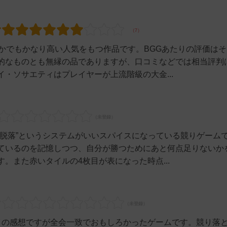
なかでもかなり高い人気をもつ作品です。BGGあたりの評価は
的なものとも無縁の品でありますが、口コミなどでは相当評判
・ソサエティはプレイヤーが上流階級の大金...
は脱落”というシステムがいいスパイスになっている競りゲーム
ているのを記憶しつつ、自分が勝つためにあと何点足りないか
。また赤いタイルの4枚目が表になった時点...
イの感想ですが全会一致でおもしろかったゲームです。競り落