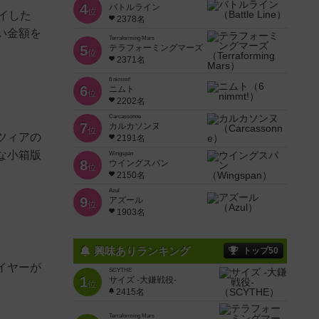
4
バトルライン
位
レイした
2378名
い金額を
Terraforming Mars
5
テラフォーミングマーズ
位
2371名
6 nimmt!
6
ニムト
位
2202名
Carcassonne
7
カルカソンヌ
位
ツィアの
2191名
な小箱版
Wingspan
8
ウイングスパン
位
2150名
Azul
9
アズール
位
1903名
興味ありランキング
トップ50
イヤーが
SCYTHE
1
サイズ -大鎌戦役-
位
2415名
Terraforming Mars