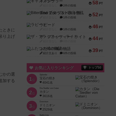
ギャンブラー
58
PT
紹介文なし
2件の投稿
Bitter End ブタペスト救出作戦
52
PT
紹介文なし
1件の投稿
ラピード
46
PT
たときに
紹介文なし
1件の投稿
吊り上げ
ザ・フラッフィー・ライト
44
PT
紹介文なし
0件の投稿
ふたつの城の物語
39
PT
紹介文あり
6件の投稿
お気に入りランキング
トップ50
むかの選
Splendor
1
宝石の煌き
位
追加する
4041名
Die Siedler von Catan
2
カタン
位
3616名
Dominion
3
ドミニオン
位
2529名
Battle Line