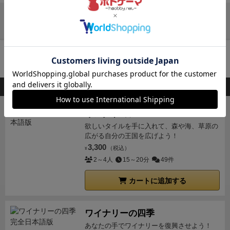
降りる。これを繰り返すことで簡単に勝てるようにな
する必要があります。
相場感の他に、誰を落札者にす
額カードばかり使っていると、最後のほうに高額カー
1 獲得したカードの得点が最も高いプレイヤーの勝
っている。
では、どれくらいまでなら積み上げても
るかをコントロールする必要があります。
ちゃんとし
ドしか残らないし。）
理屈的には全員同じセットを持
ち。
ルール２ 競りで最もお金を使ってしまったプレ
他のレビューを読み込む
相手は降りずに競り合ってくれるだろうか。この二つ
ゃがまないと自分が脱落します。
ちゃんと、他プレイ
っているので、誰がいくらのカードを使ったかカウン
イヤー（ゲーム終了時に最も残金の少ないプレイヤ
目のポイントが、需要の駆け引きだ。
獲得済みの資
ヤーをしゃがませて脱落者がでないようにしないとゲ
ティングすればだんだん予想はできるはず。（あくま
ー）はゲームから脱落する。
システムがシンプルゆえ
産は公開情報であるため、それを見れば今競りにかけ
ームが壊れます。
※脱落者の次のプレイヤーはマイナ
で理屈の上で）
このへんでお互いの顔色をうかがいな
カートに追加する
に、他人の考えを読んだり、自制心などの能力が必要
られているカードにどれほどの価値があるかプレイヤ
スタイルを取らないので、非常に有利になる
このゲー
がらのるかそるかの勝負をするのです。
さらにこの財
になります。
またボードゲームの初心者と熟練者との
ーごとに違うのがわかる。どうしても欲しいと思って
ムの値付けは。
序盤は大胆に、中盤は計算高く、終盤
産カードには、獲得した財産ポイントを２倍にするカ
差が出づらく、ゲームに不慣れでもその人が持つ人間
このボードゲームを持ってる人が購入した商品
いるプレイヤーがいれば額を吊り上げて売り付け、誰
は繊細に。
を意識します。
買う気がないタイルにも、
ードとか、スキャンダルで半分になるカードとかも混
力（決断力、リスクヘッジの力など）で十分に勝てる
も欲しそうでなければ少額で買い付ける。無為に金を
安く買わせないために値を吊り上げる。
いらないけ
じっているので、競りはさらに白熱します。
しかしこ
という点もこのゲームの面白いところだと思います
キングドミノ
使わせるためには、相手の手持ち資産を見て需要の違
ど、金は出す。みんな降りるなという思いをさとられ
のゲーム、それだけではなかったのです。最大の特徴
（※ゲームバランスを考えるなら、初めてこのゲーム
欲しいタイルを手に入れて、森や海、草原の
いを読み取り、都度相場に修正をかけながら対応する
ず
ドキドキしながら、値段を上げる。
「降りろ貧乏人
は、最後に「残ったお金」が最も少ないプレイヤー
広がる自分の王国を広げよう！
で遊ぶ方には【泥棒】カード対策として低い数値のカ
必要がある。高度なプレイヤーならともすれば、誰に
がっ！」と口ではいうが、心の中は降りないでねぇ。
は、問答無用で「脱落（失格）」となるのです！！
3,300
単
（税込）
ードを１枚持っておく方がよいことはあらかじめ教え
¥
何を落札させるかまで操ってしまえるかもしれな
自分が先に降りるから。
みたいな心理戦みたいなもの
に派手な散財をするだけでは三流の成金であり、「ハ
2～4人
15～20分
49件
てあげましょう。）
運要素もありますが、それをふま
い。
長々と書いてしまったのでまとめると、何点を
が発生するのが面白い。
結果、相場より高い金額で落
イソサエティ」では無いんですね（笑）。
このルール
えても初めて購入する競りゲームはこれ一択、といえ
幾らで買い付けるかという相場の感覚と、誰がどれく
カートに追加する
札して（だ、脱落するー）と、ショックをうけるのも
が全体を引き締めていて、むやみにお金を釣り上げる
るゲームです。
末永く遊ぶことができるゲームです。
らい欲しがっているかという需要の駆け引き、この二
楽しいです
マイナスタイルの場合、あまりに一気に値
のを抑えています。
なにせ他よりお金を使いすぎると
つの考え方が人読みの次に有効な戦術だということ
をあげるとビビリが降りてしまうので、
ちょうど自分
負け確定なわけですから、安く上げるのが絶対条件な
ワイナリーの四季
だ。
この二つのポイントは別のゲーム、例えば『コ
の直前で降りるくらいの値づけを狙う。
いや、逆に考
んです。
おかげで展開はヒリヒリした緊張感に包まれ
あなたの手でワイナリーを復興させよう！