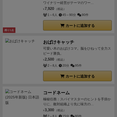
ロレット』などでも有効である。というかコロレット
えろ・・・みんなの所持金が全体的に下がるなら引き
ワイナリー経営がテーマのワー...
ます。
前述のとおり手番にやることは、手持ちのお金
を遊んで身についた感覚なので、ハイソサエティに応
受けてもいいんじゃ・・・
次で赤タイルでれば勝ち。
7,920
（税込）
の限られた残額を見て、競りに乗るか降りるかだけな
¥
用できて良かった。
これを読んでいる熱心なゲーマ
ならば・・・この額まで出せるはず。
狙いは、みんな
1～6人
45～90分
90件
ので、「何をやっていいのかわからない」となるほど
ー諸氏には、人読みを取り入れつつ、これらの計算を
同じだが保持してる得点タイル、残りのタイルの状況
選択肢はありません。
このシンプルさが、他の競りゲ
カートに追加する
駆使して、『ハイソサエティ』で是非ハイソな暮らし
で判断は変わる。
繰り返す。
序盤は大胆にタイルを集
ーよりプレイのハードルを下げているので、ジレンマ
残り1点
を堪能していただきたい。
め、中盤にはトップ目の得点と終了タイミングを計算
に苦悩する競りゲーをやってみたいけど、「難しそう
し、終盤は繊細に値付けをする。
相手が降りないギリ
おばけキャッチ
でついていけない」と思っている人にぜひ勧めたいタ
ギリの値段で買わせる感覚が病みつきになります。
プ
可愛い木のおばけコマ。脳をひねって全力ス
イトルですよ！
ピード勝負。
レイヤースキルに依存する難しいゲーム
です。
つど所
2,500
（税込）
持金枚数と得点を全員に把握させて、
このラウンド
¥
2～8人
20分
95件
は、ｘｘさんが買うターンですよねー。と場の空気を
コントーロールして
脱落者がでないようにしながらヒ
カートに追加する
リヒリする競りを楽しんでみてはどうでしょうか。
落
札者のコントロールを楽しめるようになってからが本
コードネーム
番です。
ハイソサエティロールプレイが楽しいです
極秘任務：スパイマスターのヒントを手掛か
が、あおりすぎないように注意しましょう。
りに、敵対組織より先に味方の...
3,300
（税込）
¥
2～8人
15分
80件