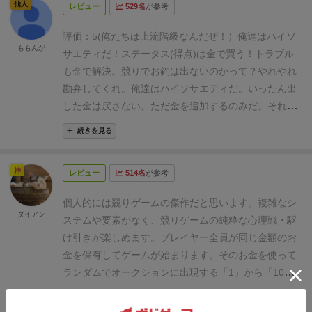
仙人
初心者への敷居はかなり低く、プレイ時間も短いの
レビュー
529名
が参考
する
ゲームの流れ
前のラウンドの獲得者がスタート
1〜10のプラス資産、0と-5のマイナス資産、赤枠の×2
で、わりと手軽にどこでも広げられるゲームとなって
プレイヤー
競り値を上げる場合、両替はできない
が3枚と1/2が1枚の全部で16枚。赤枠の4枚目が見えた
評価
：5(俺たちは上流階級なんだぜ！）
俺達はハイソ
います。
（モダンアートとかすごく難しい印象が強く
全員がパスをしたら落札
逮捕・事故・1/2タイルの
ももんが
らそこで打ち切りになるため、このうちざっくり12枚
サエティだ！
ステータス(得点)は金で買う！
トラブル
て…。あ、ルールの事じゃないですよ。あくまでも勝
場合、パスをしたプレイヤーが獲得
それ以外のプレ
前後が競りの対象になるか。
と考えれば、1060億も
も金で解決。
競りでお釣は出ないのかって？
やれやれ
ち筋のことです。笑）
ルールは単純で、シャッフルし
イヤーは競りで出したマネーカードを没収される
の大金の使い道も自ずと見えてくる。ポイントの一つ
勘弁してくれ。
俺達はハイソサエティだ。いったん出
た「財産カード」を順番に表にするので、このカード
逮捕タイルは数字タイル1枚を選んで除外する
まだ
はこの感覚、相場の感覚と呼ぼうか。1〜10の得点と
した金は戻さない。
ただ金を追加するのみだ。
それが
の獲得をめぐって全員で「競り」をするだけ。
手札と
持っていない場合、初めて獲得した数字タイルを即座
なる資産カードの合計は55、マイナスカードや赤枠の
出来なきゃ、お家へ帰ってパパにお小遣いもらってき
して「お金カード」が全員共通で色違いの一式（１１
に失う
得点計算
1.数字タイルの値を合計する
2.事
続きを見る
カードもあるが、ざっくり55点をプレイ人数で割って
な！
その時がきたら一番ステータスが多い奴がナンバ
枚）か渡され、順番に「じゃあこれだけ出す！」と、
故タイルは5点引く
3.2倍タイルは得点を1枚2倍、2
ノルマを決め、各資産カードの相場を決めるのだ。例
ーワンだ。
おっと、気をつけろよ。
いくらステータス
場に公開していきます。
同額の宣言はできないので、
枚4倍、3枚8倍にする
4.1/2タイルは得点を半分にす
神
えば3人プレイなら17点くらいあれば勝負できるだろ
レビュー
514名
が参考
があっても、貧乏人には用はない。即刻除名だ。
残り
取られたくなければさらにカードを追加して競りを続
る(端数はそのまま)
うし、24点もあればもう勝ち確定と言っても過言では
のメンバーで真のナンバーワンを決めるっワケさ。
さ
けていきます。
もうムリだと思ったらいつでも降りて
個人的には競りゲームの傑作だと思います。
複雑なシ
ない。それを一番使い込んでる人より少ない出費にな
あ準備はいいか？
俺は出来ている。
====
っていう感じ
ダイアン
もいいので、どこまで競りあうかが勝負になるわけで
ステムや要素がなく、競りゲームの純粋な心理戦・駆
るよう調整しながら集めていけば良い。
1戦目は3人
の競りゲームですが、
所持金が増えないため最初の配
すね。
１人以外全員降りたら、その落札者がそのお金
け引きが楽しめます。
プレイヤー全員が同じ金額のお
プレイだったため、資産カード1枚200億を目処にして
られた金額で競りを行う洗面器ゲームと考えたほうが
を払ってカードを得てゆくのです。基本的にこの繰り
金を保有してゲームが始まります。そのお金を使って
競り上げていく。小さい得点の資産は100億前後、大
よい。
タイルをただ独占できても、所持金が一番少な
返し。
ちなみにこの手持ちのお金は全部額が違うの
ランダムでオークションに出現する「1」から「10」
きい得点の資産は200億前後から始めて、相手に落札
ければ脱落する。
つまり、タイルを買う。人には金を
で、どれから出すかすごく悩みます。（だっておつり
の得点カードを競り合います（最後まで出現しない数
させるときは自分の相場感覚より多く積み上げてから
使わせる（タイルを買わせる）というジレンマを解消
続きを見る
は出ないんですよ。これ重要です！だからと言って少
字カードもあります）。
【ざっくりした内容】
ルール