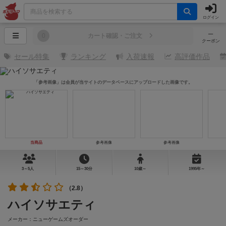
ログイン
─
0
カート確認・ご注文
クーポン
セール特集
ランキング
入荷速報
高評価作品
「参考画像」は会員が当サイトのデータベースにアップロードした画像です。
当商品
参考画像
参考画像
3～5人
15～30分
10歳～
1995年～
（2.8）
ハイソサエティ
メーカー：ニューゲームズオーダー