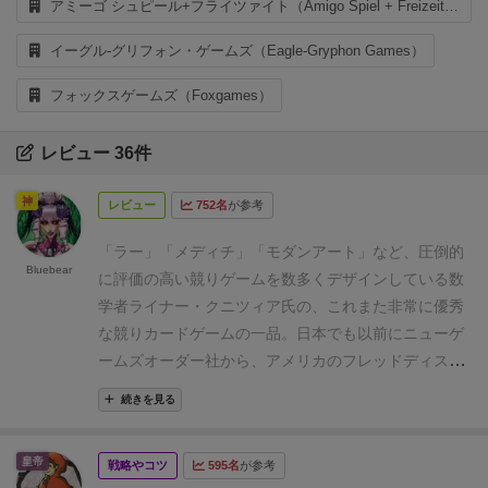
アミーゴ シュピール+フライツァイト（Amigo Spiel + Freizeit GmbH）
イーグル-グリフォン・ゲームズ（Eagle-Gryphon Games）
フォックスゲームズ（Foxgames）
レビュー 36件
神
レビュー
752名
が参考
「ラー」「メディチ」「モダンアート」など、圧倒的
Bluebear
に評価の高い競りゲームを数多くデザインしている数
学者ライナー・クニツィア氏の、これまた非常に優秀
な競りカードゲームの一品。
日本でも以前にニューゲ
ームズオーダー社から、アメリカのフレッドディスト
リビューション社版の日本語版が発売されていたとこ
続きを見る
ろを、同じくこのNGO社から最近になってコンパクト
な小箱になって再版されされたので見かけた人も多い
皇帝
戦略やコツ
595名
が参考
でしょう。
この製品はイラストデザインも、「枯山