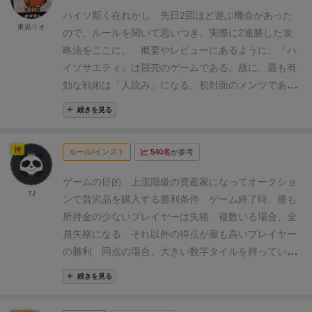
水」などで知られる「ママダユースケ」氏となり、ポ
ハイソ斯く在れかし
先日2回ほど遊ぶ機会があった
ップでわかりやすいものとなっています。
ただ、私
東凪リオ
ので、ルールを聞いて思いつき、実際に2連勝した攻
は、イギリスのオスプレイゲームズ社のバージョンの
略法をここに。
概要やレビューにあるように、『ハ
デザインがあまりに美しいので、わざわざそちらを購
イソサエティ』は競売のゲームである。故に、最も有
入しました。（物好き）
こちらは有名なアルフォン
効な戦術は「人読み」になる。初対面のメンツであっ
ス・ミュシャのアート風の高級感あふれるデザインと
ても、最初の商品を競り合う時にある程度の考え方が
なっており、いかにも「古き良き時代のハイソサエテ
続きを見る
読めるだろう。悩む時間の長さ、表情からも拾える性
ィ」といった感じです。
ただし、逆に絵が美しすぎ
格情報は多い。
とはいえ、「人読み」の部分を解説
て、一見でわかりにくいことと、書いてある文字がフ
神
ルール/インスト
540名
が参考
しても無為に長くなるだけなので、一般的な攻略法を
ランス語？なので、言語依存は全然ないので、わから
紹介するとしよう。
さて、ハイソサエティは全員の
なくても別にルール上差し支えはないですが、慣れる
ゲームの目的
上流階級の資産家になってオークショ
最初の所持金が固定であり、手札に違いはない。手札
TJ
まで「ん？これは豪華な食事かな？」「こっちはたぶ
ンで贅沢品を購入する
勝利条件
ゲーム終了時、最も
に運が絡まないということは、戦略の最適解が必ず存
ん乗馬のことじゃないですか？」といった感じなの
所持金の少ないプレイヤーは失格
複数いる場合、全
在するということでもある。その計算ができるのはコ
で、皆でカードの絵柄を見て「何となく雰囲気だけハ
員失格になる
それ以外の得点が最も高いプレイヤー
ンピューターくらいだろうが。マネーカードの種類は
イソサエティ」観で進めるゲームになりました。笑。
の勝利
同点の場合、大きい数字タイルを持っている
1,2,3,4,6,8,10,12,15,20,25(単位はbillion)の11枚、総額
（その点NGO版のほうがわかりやすいようです）
ゲー
プレイヤー
終了条件
赤枠タイルが4枚めくられる
1060億である。すでに一生暮らせる額な気がするがハ
続きを見る
ム自体は冒頭にも書いたように非常に優秀な競りゲー
最後のタイルはオークションしない
準備
マネーカー
イソな連中はさらに金を得るためにこれで固定資産を
ムであり、冒頭に書いた代表的競りゲームと比べると
ド11枚を受け取る
オークションタイル16枚を山札に
買い漁るらしい。
オークションに出されるカードは