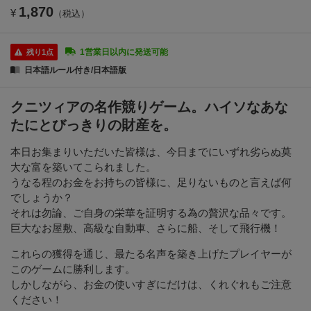
1,870
¥
（税込）
1営業日以内に発送可能
残り1点
日本語ルール付き/日本語版
クニツィアの名作競りゲーム。ハイソなあな
たにとびっきりの財産を。
本日お集まりいただいた皆様は、今日までにいずれ劣らぬ莫
大な富を築いてこられました。
うなる程のお金をお持ちの皆様に、足りないものと言えば何
でしょうか？
それは勿論、ご自身の栄華を証明する為の贅沢な品々です。
巨大なお屋敷、高級な自動車、さらに船、そして飛行機！
これらの獲得を通じ、最たる名声を築き上げたプレイヤーが
このゲームに勝利します。
しかしながら、お金の使いすぎにだけは、くれぐれもご注意
ください！