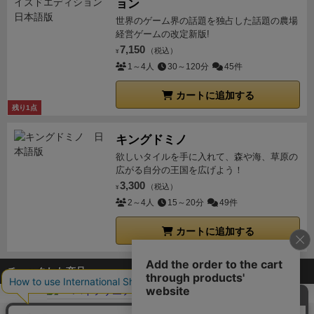
ョン
世界のゲーム界の話題を独占した話題の農場
経営ゲームの改定新版!
7,150
（税込）
¥
1～4人
30～120分
45件
カートに追加する
残り1点
キングドミノ
欲しいタイルを手に入れて、森や海、草原の
広がる自分の王国を広げよう！
3,300
（税込）
¥
2～4人
15～20分
49件
カートに追加する
チェックした商品
ボドゲーマTOP
ボードゲーム通販
ハイソサエティ