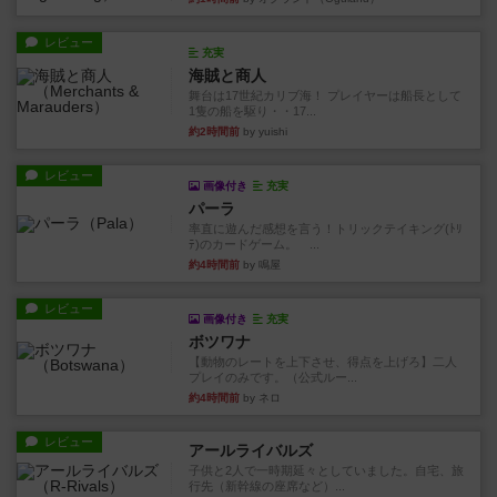
レビュー
充実
海賊と商人
舞台は17世紀カリブ海！ プレイヤーは船長として
1隻の船を駆り・・17...
約2時間前
by yuishi
レビュー
画像付き
充実
パーラ
率直に遊んだ感想を言う！トリックテイキング(ﾄﾘ
ﾃ)のカードゲーム。 ...
約4時間前
by 鳴屋
レビュー
画像付き
充実
ボツワナ
【動物のレートを上下させ、得点を上げろ】二人
プレイのみです。（公式ルー...
約4時間前
by ネロ
レビュー
アールライバルズ
子供と2人で一時期延々としていました。自宅、旅
行先（新幹線の座席など）...