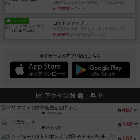
1995年にAvalon Hill社が出版した『Solitair AS...
約12時間前
by Chaco
レビュー
ゴットファイブ！
運要素があり楽しめました。またやりたいです。
約16時間前
by 金賢守(キムヒョンス)
ボドゲーマのアプリ版はこちら
アクセス数 急上昇中
フリップ７：復讐心とともに
487
PT
紹介文なし
2件の投稿
コンテナ
148
PT
紹介文なし
1件の投稿
ドゥームド・バタリオンズ：ASLモジュール11
132
PT