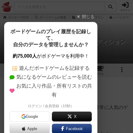
ログイン
閉じる
ボドゲーマTOP
ボードゲームの検索
ハートオブクラウン
ハートオブクラ
ボードゲームのプレイ履歴を記録し
て、
ハートオブクラウン：セカンドエディション
自分のデータを管理しませんか？
ハーベスターさんのレビュー
約75,000人
がボドゲーマを利用中！
遊んだボードゲームを記録する
2
13
32
トップ
画像
動画
レビュー
カフェ
気になるゲームのレビューを読む
お気に入り作品・所有リストの共
274名
3名
1年以上前
有
ログイン / 会員登録（10秒）
定期的に開催しているボードゲーム会でも非常に人気のゲ
ームです。
Google
X
Apple
Facebook