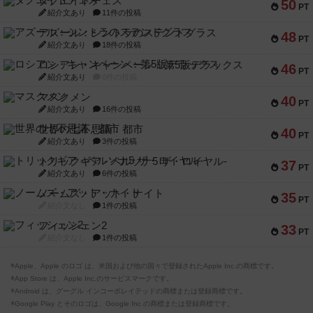
ダグエイトチェス
50
PT
紹介文あり
11件の投稿
アズール：シントラのステンドグラス
48
PT
紹介文あり
18件の投稿
ロシアン・キャンペーン：第5版デラックス
46
PT
紹介文あり
0件の投稿
マスクメン
40
PT
紹介文あり
16件の投稿
世界の七不思議：都市
40
PT
紹介文あり
3件の投稿
トリックギア - ペルソナ5 ザ・ロイヤル-
37
PT
紹介文あり
6件の投稿
ノームズ・アット・ナイト
35
PT
紹介文なし
1件の投稿
フィッシェン2
33
PT
紹介文なし
1件の投稿
※Apple、Apple のロゴ は、米国および他の国々で登録されたApple Inc.の商標です。
※App Store は、Apple Inc.のサービスマークです。
※Android は、グーグル インコーポレイテッドの商標または登録商標です。
※Google Play とそのロゴは、Google Inc.の商標または登録商標です。