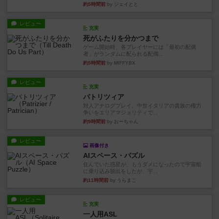
約5時間前
by ジェイとと
レビュー
充実
死がふたりを分かつまで
ゲーム開始時、各プレイヤーには「最初の配偶
者」がランダムに配られる配偶...
約5時間前
by MIFFYBX
レビュー
充実
パトリツィア
対人アナログプレイ。中世イタリアの貴族の権力
争いをエリアマジョリティで...
約9時間前
by おーちゃん
レビュー
画像付き
AIスペース・パズル
住んでいた惑星が、もうダメになったので宇宙船
に乗り込み脱出をしたが、宇...
約11時間前
by うらまこ
レビュー
充実
一人用ASL