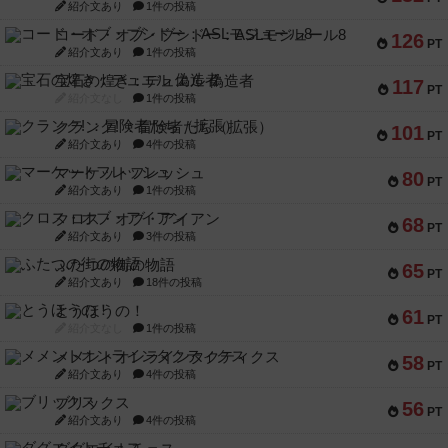
紹介文あり
1件の投稿
コード・オブ・ブシドー：ASLモジュール8
126
PT
紹介文あり
1件の投稿
宝石の煌き：デュエル 偽造者
117
PT
紹介文なし
1件の投稿
クランク! ：冒険者たち（拡張）
101
PT
紹介文あり
4件の投稿
マーケットフレッシュ
80
PT
紹介文あり
1件の投稿
クロス・オブ・アイアン
68
PT
紹介文あり
3件の投稿
ふたつの街の物語
65
PT
紹介文あり
18件の投稿
とうほうの！
61
PT
紹介文なし
1件の投稿
メメントオンラインタクティクス
58
PT
紹介文あり
4件の投稿
ブリックス
56
PT
紹介文あり
4件の投稿