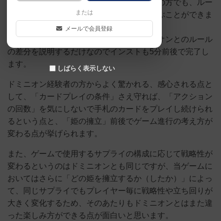
ボードゲーム初心者やドミニオン系未経験の方でも、ルー
または
ルが比較的分かりやすいためすぐ慣れて遊ぶことができま
す。
メールで会員登録
また、ドミニオン経験者の方なら、ドミニオンとのルール
の差分を説明するだけなのでインストも5分前後で完了し
ます。
しばらく表示しない
ドミニオン経験者の方からよく驚かれる、感心される点と
して、「カードプレイの条件」さえ守れば、「アクション
の回数」を気にしないで手札のカードをプレイし続けられ
るという点と、「姫の擁立」前後でゲーム進行の考え方が
変わる点が挙げられます。
また、ゲームで使用するサプライの構成に応じて戦略性が
変わるというのはドミニオンとも同じですが、当ゲームに
おいてはさらに「どの姫を擁立するか（したか）」によっ
て、同じサプライでもプレイヤー毎に戦略性や立ち回りが
大きく変化するため、そのあたりもドミニオンとはまた違
った楽しみ方ができる点が面白いと思います。