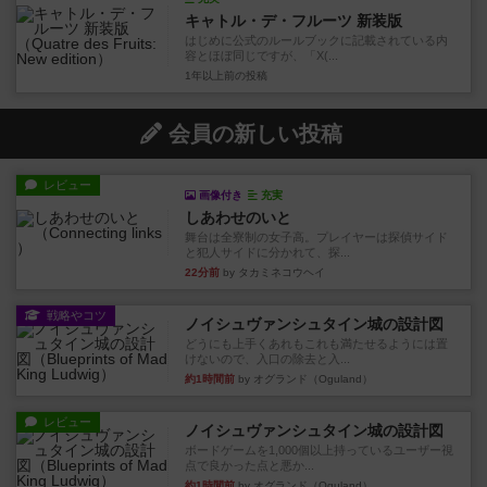
キャトル・デ・フルーツ 新装版
はじめに公式のルールブックに記載されている内
容とほぼ同じですが、「X(...
1年以上前
の投稿
会員の新しい投稿
レビュー
画像付き
充実
しあわせのいと
舞台は全寮制の女子高。プレイヤーは探偵サイド
と犯人サイドに分かれて、探...
22分前
by タカミネコウヘイ
戦略やコツ
ノイシュヴァンシュタイン城の設計図
どうにも上手くあれもこれも満たせるようには置
けないので、入口の除去と入...
約1時間前
by オグランド（Oguland）
レビュー
ノイシュヴァンシュタイン城の設計図
ボードゲームを1,000個以上持っているユーザー視
点で良かった点と悪か...
約1時間前
by オグランド（Oguland）