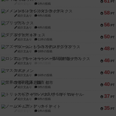
61
PT
紹介文なし
1件の投稿
メメントオンラインタクティクス
58
PT
紹介文あり
4件の投稿
ブリックス
56
PT
紹介文あり
4件の投稿
ダグエイトチェス
50
PT
紹介文あり
11件の投稿
アズール：シントラのステンドグラス
48
PT
紹介文あり
18件の投稿
ロシアン・キャンペーン：第5版デラックス
46
PT
紹介文あり
0件の投稿
マスクメン
40
PT
紹介文あり
16件の投稿
世界の七不思議：都市
40
PT
紹介文あり
3件の投稿
トリックギア - ペルソナ5 ザ・ロイヤル-
37
PT
紹介文あり
6件の投稿
ノームズ・アット・ナイト
35
PT
紹介文なし
1件の投稿