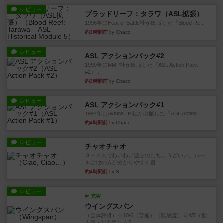
レビュー
ブラッドリーフ：タラワ（ASL拡張）
1996年にHeat of Battle社が出版した『Blood Re...
約3時間前
by Chaco
レビュー
ASL アクションパック#2
1999年にMMP社が出版した『ASL Action Pack
#2』...
約3時間前
by Chaco
レビュー
ASL アクションパック#1
1997年にAvalon Hill社が出版した『ASL Action ...
約4時間前
by Chaco
レビュー
チャオチャオ
３～４人でわいわい遊ぶのにちょうどいい。ルー
ルは他の方が分かりやすく書...
約4時間前
by S
レビュー
充実
ウイングスパン
（全体評価）☆10/6（普通）（難易度）☆4/5（世
界観・見た目）☆5...