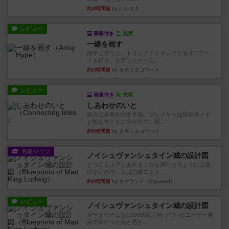
約4時間前
by ハシオキ
レビュー
画像付き
充実
一線を画す
簡単に言うと、トリックテイキングでモダンアー
トを行う、と言ったゲーム。...
約5時間前
by タカミネコウヘイ
レビュー
画像付き
充実
しあわせのいと
舞台は全寮制の女子高。プレイヤーは探偵サイド
と犯人サイドに分かれて、探...
約5時間前
by タカミネコウヘイ
戦略やコツ
ノイシュヴァンシュタイン城の設計図
どうにも上手くあれもこれも満たせるようには置
けないので、入口の除去と入...
約6時間前
by オグランド（Oguland）
レビュー
ノイシュヴァンシュタイン城の設計図
ボードゲームを1,000個以上持っているユーザー視
点で良かった点と悪か...