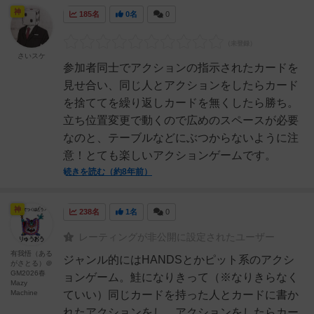
神
185名
0名
0
さいスケ
参加者同士でアクションの指示されたカードを
見せ合い、同じ人とアクションをしたらカード
を捨ててを繰り返しカードを無くしたら勝ち。
立ち位置変更で動くので広めのスペースが必要
なのと、テーブルなどにぶつからないように注
意！とても楽しいアクションゲームです。
続きを読む（約8年前）
神
238名
1名
0
レーティングが非公開に設定されたユーザー
有我悟（ある
ジャンル的にはHANDSとかピット系のアクシ
がさとる）＠
GM2026春
ョンゲーム。鮭になりきって（※なりきらなく
Mazy
Machine
ていい）同じカードを持った人とカードに書か
れたアクションをし、アクションをしたらカー