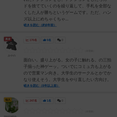
ドを捨てていくのを繰り返して、手札を全部な
くした人が勝ちというゲームです。ただ、ハン
ズ以上にめちゃくちゃ...
続きを読む（約8年前）
勇者
170名
0名
0
みやの
面白い。盛り上がる。女の子に触れる。の三拍
子揃った神ゲーッ。ついでにコミュ力も上がる
ので営業マン向き。大学生のサークルとかでか
なり使えそう。大学生をやり直したい方向け。
続きを読む（8年以上前）
仙人
247名
1名
0
moonwing-