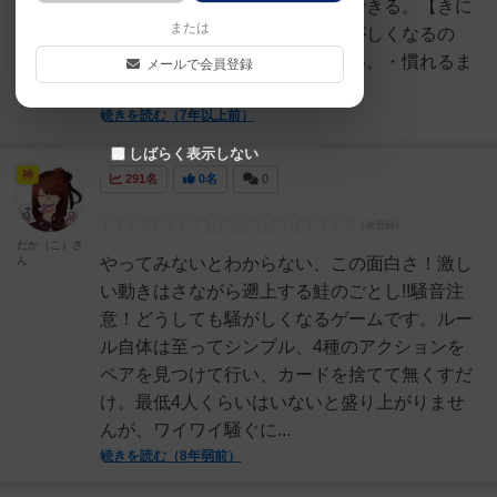
ー同士の交流をうながすことができる。【きに
または
なったところ】・どうしても騒がしくなるの
で、場所によってはあそびづらい。・慣れるま
メールで会員登録
では、「ハッピーサーモン...
続きを読む（7年以上前）
しばらく表示しない
神
291名
0名
0
だか（こ）さ
ん
やってみないとわからない、この面白さ！激し
い動きはさながら遡上する鮭のごとし!!騒音注
意！どうしても騒がしくなるゲームです。ルー
ル自体は至ってシンプル、4種のアクションを
ペアを見つけて行い、カードを捨てて無くすだ
け。最低4人くらいはいないと盛り上がりませ
んが、ワイワイ騒ぐに...
続きを読む（8年弱前）