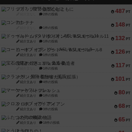
フリップ７：復讐心とともに
487
PT
紹介文なし
2件の投稿
コンテナ
148
PT
紹介文なし
1件の投稿
ドゥームド・バタリオンズ：ASLモジュール11
132
PT
紹介文あり
1件の投稿
コード・オブ・ブシドー：ASLモジュール8
126
PT
紹介文あり
1件の投稿
宝石の煌き：デュエル 偽造者
117
PT
紹介文なし
1件の投稿
クランク! ：冒険者たち（拡張）
101
PT
紹介文あり
4件の投稿
マーケットフレッシュ
80
PT
紹介文あり
1件の投稿
クロス・オブ・アイアン
68
PT
紹介文あり
3件の投稿
ふたつの街の物語
65
PT
紹介文あり
18件の投稿
とうほうの！