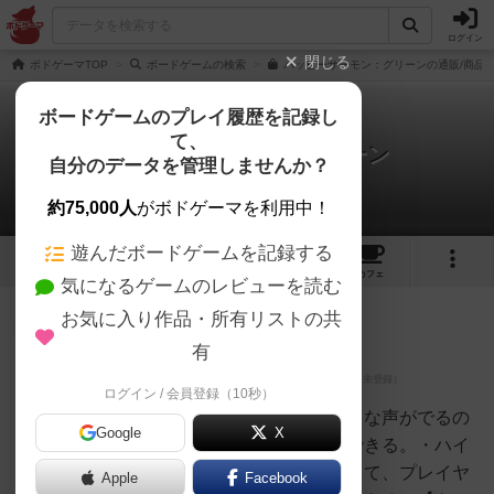
ログイン
閉じる
ボドゲーマTOP
ボードゲームの検索
ハッピーサーモン：グリーンの通販/商品
ボードゲームのプレイ履歴を記録し
て、
ハッピーサーモン：グリーン
自分のデータを管理しませんか？
6件のレビュー
約75,000人
がボドゲーマを利用中！
遊んだボードゲームを記録する
4
6
42
トップ
画像
動画
レビュー
カフェ
気になるゲームのレビューを読む
お気に入り作品・所有リストの共
皇帝
316名
0名
0
充実
有
ログイン / 会員登録（10秒）
うえのこまじ
ん
【よかったところ】・自然と大きな声がでるの
Google
X
で、場の雰囲気をほぐすことができる。・ハイ
タッチなどのボディタッチによって、プレイヤ
Apple
Facebook