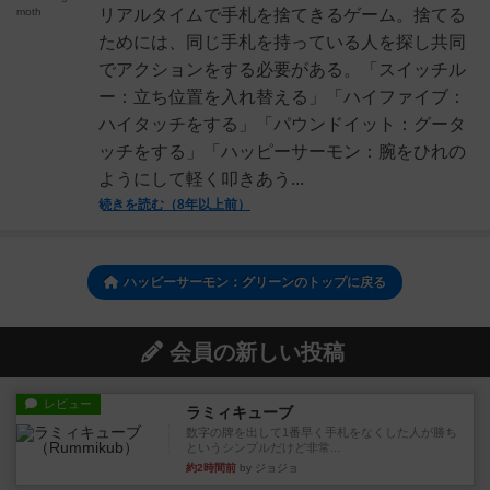
moth
リアルタイムで手札を捨てきるゲーム。捨てる
ためには、同じ手札を持っている人を探し共同
でアクションをする必要がある。「スイッチル
ー：立ち位置を入れ替える」「ハイファイブ：
ハイタッチをする」「パウンドイット：グータ
ッチをする」「ハッピーサーモン：腕をひれの
ようにして軽く叩きあう...
続きを読む（8年以上前）
ハッピーサーモン：グリーンのトップに戻る
会員の新しい投稿
レビュー
ラミィキューブ
数字の牌を出して1番早く手札をなくした人が勝ち
というシンプルだけど非常...
約2時間前
by ジョジョ