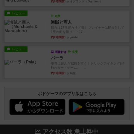
約6時間前
by オグランド（Oguland）
レビュー
充実
海賊と商人
舞台は17世紀カリブ海！ プレイヤーは船長として
1隻の船を駆り・・17...
約7時間前
by yuishi
レビュー
画像付き
充実
パーラ
率直に遊んだ感想を言う！トリックテイキング(ﾄﾘ
ﾃ)のカードゲーム。 ...
約9時間前
by 鳴屋
ボドゲーマのアプリ版はこちら
アクセス数 急上昇中