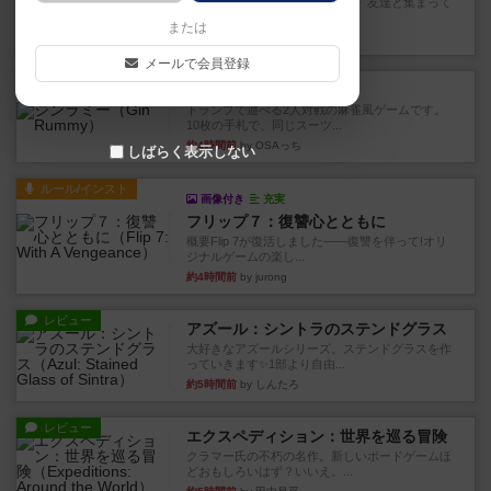
私は吃音を持っているのですが、友達と集まって
このゲームをした際、3ゲー...
または
約2時間前
by 155973
メールで会員登録
レビュー
ジンラミー
トランプで遊べる2人対戦の麻雀風ゲームです。
10枚の手札で、同じスーツ...
約4時間前
by OSAっち
しばらく表示しない
ルール/インスト
画像付き
充実
フリップ７：復讐心とともに
概要Flip 7が復活しました――復讐を伴って!オリ
ジナルゲームの楽し...
約4時間前
by jurong
レビュー
アズール：シントラのステンドグラス
大好きなアズールシリーズ。ステンドグラスを作
っていきます✨1部より自由...
約5時間前
by しんたろ
レビュー
エクスペディション：世界を巡る冒険
クラマー氏の不朽の名作。新しいボードゲームほ
どおもしろいはず？いいえ。...