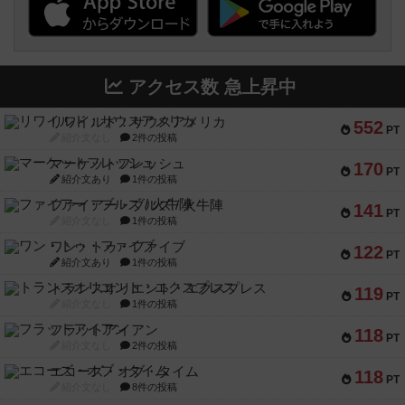
アクセス数 急上昇中
リワイルド：サウスアメリカ
552
PT
紹介文なし
2件の投稿
マーケットフレッシュ
170
PT
紹介文あり
1件の投稿
ファイアー・ブルズ / 火牛陣
141
PT
紹介文なし
1件の投稿
ワン・トゥ・ファイブ
122
PT
紹介文あり
1件の投稿
トランスオリエント・エクスプレス
119
PT
紹介文なし
1件の投稿
フラットアイアン
118
PT
紹介文なし
2件の投稿
エコーズ・オブ・タイム
118
PT
紹介文なし
8件の投稿