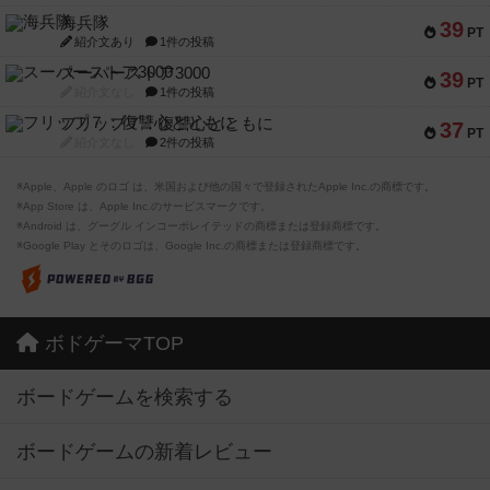
海兵隊
39
PT
紹介文あり
1件の投稿
スーパーストア3000
39
PT
紹介文なし
1件の投稿
フリップ７：復讐心とともに
37
PT
紹介文なし
2件の投稿
※Apple、Apple のロゴ は、米国および他の国々で登録されたApple Inc.の商標です。
※App Store は、Apple Inc.のサービスマークです。
※Android は、グーグル インコーポレイテッドの商標または登録商標です。
※Google Play とそのロゴは、Google Inc.の商標または登録商標です。
ボドゲーマTOP
ボードゲームを検索する
ボードゲームの新着レビュー