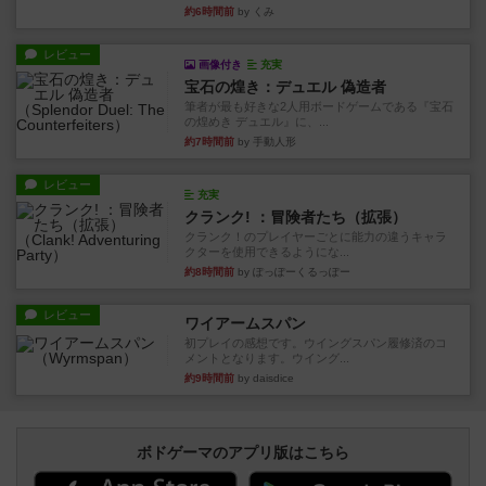
約6時間前
by くみ
レビュー
画像付き
充実
宝石の煌き：デュエル 偽造者
筆者が最も好きな2人用ボードゲームである『宝石
の煌めき デュエル』に、...
約7時間前
by 手動人形
レビュー
充実
クランク! ：冒険者たち（拡張）
クランク！のプレイヤーごとに能力の違うキャラ
クターを使用できるようにな...
約8時間前
by ぽっぽーくるっぽー
レビュー
ワイアームスパン
初プレイの感想です。ウイングスパン履修済のコ
メントとなります。ウイング...
約9時間前
by daisdice
ボドゲーマのアプリ版はこちら