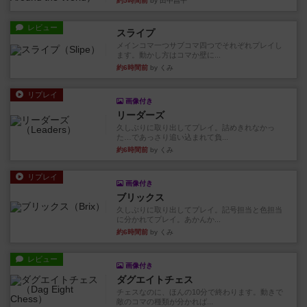
約5時間前
by 田中昌平
レビュー
スライプ
メインコマ一つサブコマ四つでそれぞれプレイし
ます。動かし方はコマか壁に...
約6時間前
by くみ
リプレイ
画像付き
リーダーズ
久しぶりに取り出してプレイ。詰めきれなかっ
た…であっさり追い込まれて負...
約6時間前
by くみ
リプレイ
画像付き
ブリックス
久しぶりに取り出してプレイ。記号担当と色担当
に分かれてプレイ。あかんか...
約6時間前
by くみ
レビュー
画像付き
ダグエイトチェス
チェスなのに、ほんの10分で終わります。動きで
敵のコマの種類が分かれば...