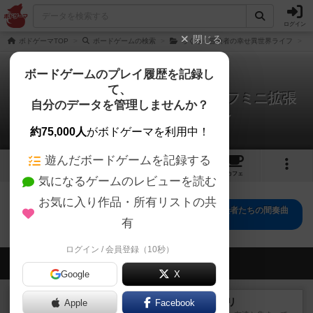
ログイン
閉じる
ボドゲーマTOP
ボードゲームの検索
らくらく冒険者の幸せ異世界ライフ
ボードゲームのプレイ履歴を記録し
て、
らくらく冒険者の幸せ異世界ライフミニ拡張
自分のデータを管理しませんか？
～冒険者たちの間奏曲～
0件の戦略やコツ
約75,000人
がボドゲーマを利用中！
遊んだボードゲームを記録する
1
2
トップ
画像
動画
レビュー
カフェ
気になるゲームのレビューを読む
お気に入り作品・所有リストの共
らくらく冒険者の幸せ異世界ライフミニ拡張～冒険者たちの間奏曲
～のトップに戻る
有
ログイン / 会員登録（10秒）
会員の新しい投稿
Google
X
レビュー
ナンジャモンジャ・ミドリ
Apple
Facebook