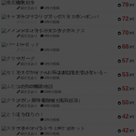
南北戦争
79
PT
紹介文あり
1件の投稿
キャプテン・フリップ：イスラ・ボンバ
72
PT
紹介文なし
2件の投稿
メメントオンラインタクティクス
70
PT
紹介文あり
4件の投稿
パーミッド
68
PT
紹介文なし
1件の投稿
クリーグ
57
PT
紹介文あり
1件の投稿
セミファイナル ～お前はまだ生きている～
53
PT
紹介文あり
1件の投稿
ふたつの街の物語
52
PT
紹介文あり
18件の投稿
クランク! ：冒険者たち（拡張）
50
PT
紹介文あり
4件の投稿
とうほうの！
42
PT
紹介文なし
1件の投稿
スターマイン・ラミー ポケット
42
PT
紹介文あり
2件の投稿