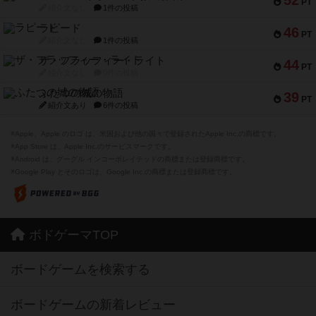
52
PT
紹介文なし
1件の投稿
ラピード
46
PT
紹介文なし
1件の投稿
ザ・フラッフィー・ライト
44
PT
紹介文なし
0件の投稿
ふたつの城の物語
39
PT
紹介文あり
6件の投稿
※Apple、Apple のロゴ は、米国および他の国々で登録されたApple Inc.の商標です。
※App Store は、Apple Inc.のサービスマークです。
※Android は、グーグル インコーポレイテッドの商標または登録商標です。
※Google Play とそのロゴは、Google Inc.の商標または登録商標です。
ボドゲーマTOP
ボードゲームを検索する
ボードゲームの新着レビュー