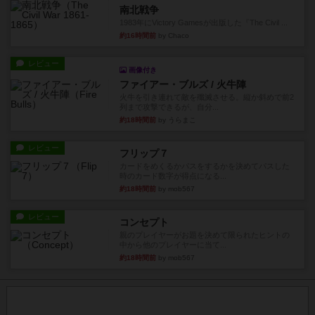
南北戦争
1983年にVictory Gamesが出版した『The Civil ...
約16時間前
by Chaco
レビュー
画像付き
ファイアー・ブルズ / 火牛陣
火牛を引き連れて敵を殲滅させる。縦か斜めで前2
列まで攻撃できるが、自分...
約18時間前
by うらまこ
レビュー
フリップ７
カードをめくるかパスをするかを決めてパスした
時のカード数字が得点になる...
約18時間前
by mob567
レビュー
コンセプト
親のプレイヤーがお題を決めて限られたヒントの
中から他のプレイヤーに当て...
約18時間前
by mob567