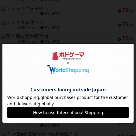
テンプテーション
79
PT
紹介文なし
2件の投稿
インドネシア
78
PT
紹介文あり
2件の投稿
宵と暁の呪文書
75
PT
紹介文あり
8件の投稿
リスボン・トラム 28
73
PT
紹介文あり
9件の投稿
アマナイト
73
PT
紹介文なし
1件の投稿
ブラヴェスト
66
PT
紹介文なし
1件の投稿
スペクタキュラー
60
PT
紹介文なし
1件の投稿
スモールワールド
59
PT
紹介文あり
13件の投稿
ギャンブラー
58
PT
紹介文なし
2件の投稿
Bitter End ブタペスト救出作戦