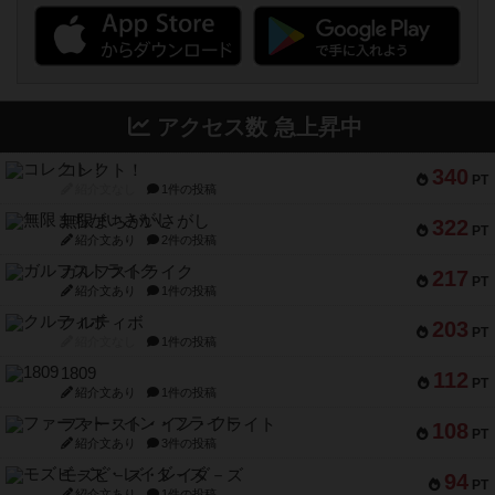
アクセス数 急上昇中
コレクト！
340
PT
紹介文なし
1件の投稿
無限まちがいさがし
322
PT
紹介文あり
2件の投稿
ガルフストライク
217
PT
紹介文あり
1件の投稿
クルティボ
203
PT
紹介文なし
1件の投稿
1809
112
PT
紹介文あり
1件の投稿
ファースト・イン・フライト
108
PT
紹介文あり
3件の投稿
モズビ－ズ・レイダ－ズ
94
PT
紹介文あり
1件の投稿