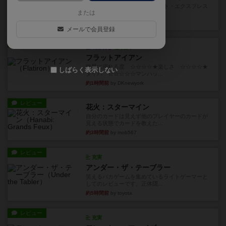
乗客の皆様、トランスオリエント・エクスプレス
または
にご乗車ありがとうございま...
8分前
by jurong
メールで会員登録
レビュー
画像付き
充実
フラットアイアン
世界に浸れる度 ☆☆☆☆★楽しさ ☆☆☆☆★
しばらく表示しない
タイパ ☆☆☆☆☆マンハッ...
約1時間前
by DKnewyork
レビュー
花火：スターマイン
自分のカードは見えず他のプレイヤーのカードが
見える状態でカードを教えた...
約3時間前
by mob567
レビュー
充実
アンダー・ザ・テーブラー
笑えるバカゲームを集めているライトゲーマーと
してのレビューです。正体隠...
約5時間前
by toyota
レビュー
充実