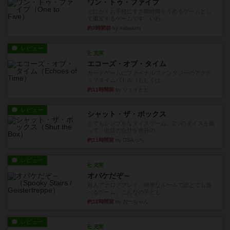
ワン・トゥ・ファイブ
とにかくお手軽にすき間時間をうめるゲームとし
て重宝するゲームです。いわ...
約7時間前
by nabekoh
レビュー
充実
エコーズ・オブ・タイム
カードゲームにファイナルファンタジーのアクテ
ィブタイムバトル（もしくは...
約11時間前
by ジェイとと
レビュー
シャット・ザ・ボックス
とてもシンプルなダイスゲーム。2つのダイスを振
って、出目の合計を自分の...
約11時間前
by OSAっち
レビュー
充実
オバケだぞ～
対人アナログプレイ。簡単なルールで誰とでも遊
べるゲーム。こんなの子ども...
約12時間前
by おーちゃん
レビュー
充実