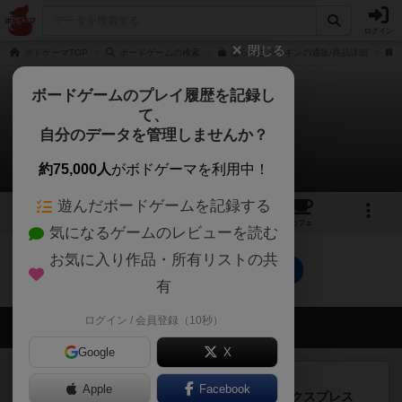
ログイン
閉じる
ボドゲーマTOP
ボードゲームの検索
はらぺこペンギンの通販/商品詳細
ボードゲームのプレイ履歴を記録し
て、
はらぺこペンギン
自分のデータを管理しませんか？
0件の動画
約75,000人
がボドゲーマを利用中！
遊んだボードゲームを記録する
4
5
4
トップ
画像
動画
レビュー
カフェ
気になるゲームのレビューを読む
お気に入り作品・所有リストの共
はらぺこペンギンのトップに戻る
有
ログイン / 会員登録（10秒）
会員の新しい投稿
Google
X
ルール/インスト
画像付き
充実
Apple
Facebook
トランスオリエント・エクスプレス