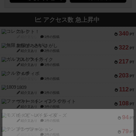
アクセス数 急上昇中
コレクト！
340
PT
紹介文なし
1件の投稿
無限まちがいさがし
322
PT
紹介文あり
2件の投稿
ガルフストライク
217
PT
紹介文あり
1件の投稿
クルティボ
203
PT
紹介文なし
1件の投稿
1809
112
PT
紹介文あり
1件の投稿
ファースト・イン・フライト
108
PT
紹介文あり
3件の投稿
モズビ－ズ・レイダ－ズ
94
PT
紹介文あり
1件の投稿
テンプテーション
79
PT
紹介文なし
2件の投稿