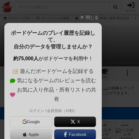
ログイン
閉じる
ボドゲーマTOP
ボードゲームの検索
ハコオンナ 第6版の通販/商品詳細
ボードゲームのプレイ履歴を記録し
て、
ハコオンナ
自分のデータを管理しませんか？
7件の画像
約75,000人
がボドゲーマを利用中！
遊んだボードゲームを記録する
7
1
28
177
トップ
画像
動画
レビュー
カフェ
気になるゲームのレビューを読む
ボドゲーマにログインすると、
「ハコオンナ（hakoonna）」
の画像をアップ
お気に入り作品・所有リストの共
ロード出来たり、他のユーザーの投稿画像に評価を付けることができます。
また、トップ6の画像は様々なページで表示されます。
有
ログイン / 会員登録（10秒）
トップに表示される画像
ボドゲーマ運営
Google
X
事務局
ちよすけ
ちよすけ
pejio86
pejio86
pejio86
Apple
Facebook