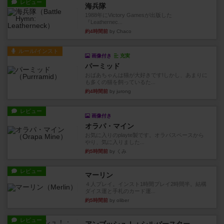
レビュー
海兵隊
1988年にVictory Gamesが出版した
『Leathernec...
約4時間前
by Chaco
ルール/インスト
画像付き
充実
パーミッド
おばあちゃんは猫が大好きです!しかし、あまりに
も多くの猫を飼っているた...
約4時間前
by jurong
レビュー
画像付き
オラパ・マイン
お気に入りのplayte製です。オラパスペースから
やり、気に入りました...
約5時間前
by くみ
レビュー
マーリン
４人プレイ。インスト1時間プレイ2時間半。結構
ダイス運と手札のカード運...
約5時間前
by oliber
レビュー