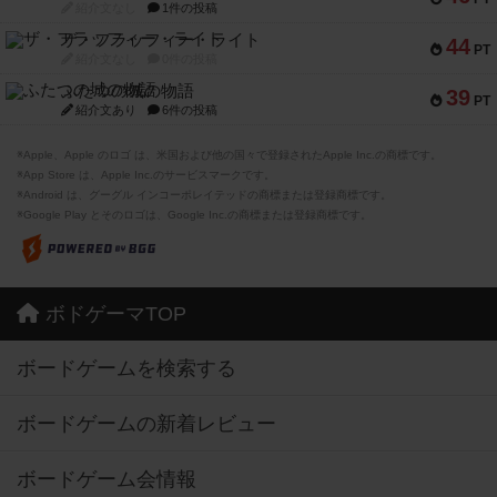
紹介文なし
1件の投稿
ザ・フラッフィー・ライト
44
PT
紹介文なし
0件の投稿
ふたつの城の物語
39
PT
紹介文あり
6件の投稿
※Apple、Apple のロゴ は、米国および他の国々で登録されたApple Inc.の商標です。
※App Store は、Apple Inc.のサービスマークです。
※Android は、グーグル インコーポレイテッドの商標または登録商標です。
※Google Play とそのロゴは、Google Inc.の商標または登録商標です。
ボドゲーマTOP
ボードゲームを検索する
ボードゲームの新着レビュー
ボードゲーム会情報