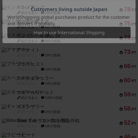
インドネシア
78
PT
紹介文あり
2件の投稿
宵と暁の呪文書
75
PT
紹介文あり
8件の投稿
リスボン・トラム 28
73
PT
紹介文あり
9件の投稿
アマナイト
73
PT
紹介文なし
1件の投稿
ブラヴェスト
66
PT
紹介文なし
1件の投稿
スペクタキュラー
60
PT
紹介文なし
1件の投稿
スモールワールド
59
PT
紹介文あり
13件の投稿
ギャンブラー
58
PT
紹介文なし
2件の投稿
Bitter End ブタペスト救出作戦
52
PT
紹介文なし
1件の投稿
ラピード
46
PT