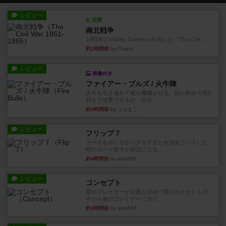
レビュー
充実
南北戦争
1983年にVictory Gamesが出版した『The Civil ...
約1時間前
by Chaco
レビュー
画像付き
ファイアー・ブルズ / 火牛陣
火牛を引き連れて敵を殲滅させる。縦か斜めで前2
列まで攻撃できるが、自分...
約3時間前
by うらまこ
レビュー
フリップ７
カードをめくるかパスをするかを決めてパスした
時のカード数字が得点になる...
約4時間前
by mob567
レビュー
コンセプト
親のプレイヤーがお題を決めて限られたヒントの
中から他のプレイヤーに当て...
約4時間前
by mob567