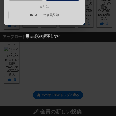
または
メールで会員登録
1
1
1
1
1
1
しばらく表示しない
アップロードされた画像
nu32115
0
ハコオンナのトップに戻る
会員の新しい投稿