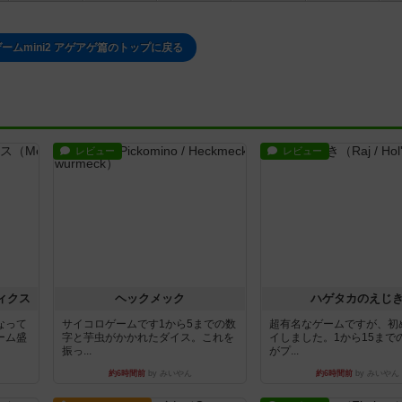
ームmini2 アゲアゲ篇のトップに戻る
レビュー
レビュー
ィクス
ヘックメック
ハゲタカのえじ
なって
サイコロゲームです1から5までの数
超有名なゲームですが、初
ーム盛
字と芋虫がかかれたダイス。これを
イしました。1から15まで
振っ...
がプ...
約6時間前
by みいやん
約6時間前
by みいやん