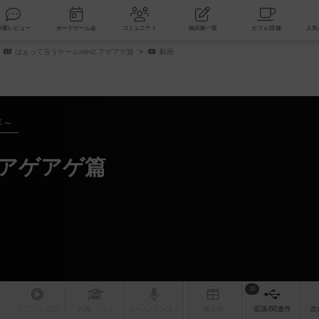
索
新着レビュー
ボードゲーム会
コミュニティ
掲示板一覧
はぁって言うゲームmini2 アゲアゲ篇
動画
年～
 アゲアゲ篇
20
リプレイ
日記
戦略
・コツ
ルール
/インスト
掲示板
拡張/関連
作
次