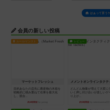
はぁって言うゲ
会員の新しい投稿
ルール/インスト
レビュー
マーケットフレッシュ
メメントオンラインタクテ
目的あなたの店先に農産物の木箱を
どんどん物量が増えて大変に
戦略的に積み重ねて在庫を最大化
いく押し付け合いが楽しいゲ
し、競合...
り上が...
約4時間前
by jurong
約5時間前
by nekomanma222