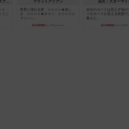
トランスオリエント・エクスプレス
フラットアイアン
花火：スターマイ
ント・
世界に浸れる度 ☆☆☆☆★楽し
自分のカードは見えず他の
とうご
さ ☆☆☆☆★タイパ ☆☆☆☆☆
ーのカードが見える状態で
マンハッ...
教えた...
約13時間前
by DKnewyork
約14時間前
by mob567