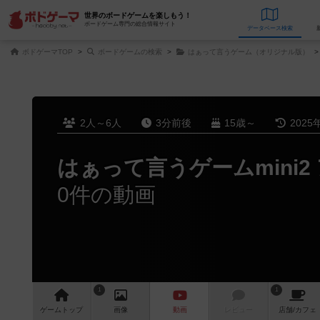
世界のボードゲームを楽しもう！
ボードゲーム専門の総合情報サイト
データベース
検
ボドゲーマTOP
ボードゲームの検索
はぁって言うゲーム（オリジナル版）
2人～6人
3分前後
15歳～
2025
はぁって言うゲームmini2
0件の動画
1
1
ゲーム
トップ
画像
動画
レビュー
店舗/
カフェ