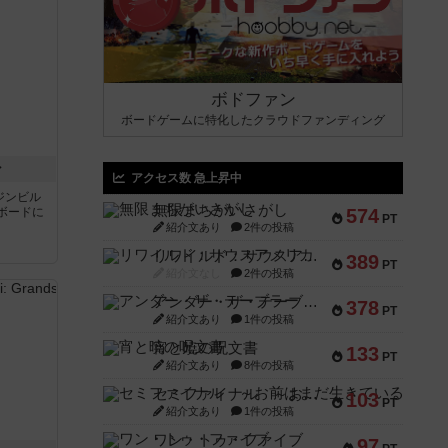
ボドファン
ボードゲームに特化したクラウドファンディング
ン
アクセス数 急上昇中
ジンビル
無限まちがいさがし
ボードに
574
PT
紹介文あり
2件の投稿
リワイルド：サウスアメリカ
389
PT
紹介文なし
2件の投稿
アンダー・ザ・テーブラー
378
PT
紹介文あり
1件の投稿
宵と暁の呪文書
133
PT
紹介文あり
8件の投稿
セミファイナル ～お前はまだ生きている～
103
PT
紹介文あり
1件の投稿
ワン・トゥ・ファイブ
97