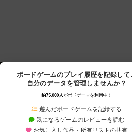
ボードゲームのプレイ履歴を記録して
自分のデータを管理しませんか？
約75,000人
がボドゲーマを利用中！
ボドゲーマTOP
ボードゲーム通販
遊んだボードゲームを記録する
気になるゲームのレビューを読む
ボードゲームを検索する
新作・再入荷情報
お気に入り作品・所有リストの共有
ボードゲームの新着レビュー
定番ボードゲームの通販