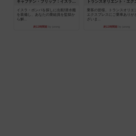
キャプテン・フリップ：イスラ・ボンバ
イスラ・ボンバを探しに出航!潜水艦
乗客の皆様、トランスオリエ
を装備し、あなたの乗組員を監獄か
エクスプレスにご乗車ありが
ら解...
ざいま...
約11時間前
by jurong
約11時間前
by jurong