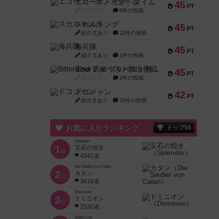
エコーズ・オブ・タイム
45
PT
紹介文なし
8件の投稿
スカルキング
45
PT
紹介文あり
12件の投稿
海兵隊
45
PT
紹介文あり
1件の投稿
Bitter End ブタペスト救出作戦
45
PT
紹介文なし
1件の投稿
ドコジャン
42
PT
紹介文あり
10件の投稿
お気に入りランキング
トップ50
Splendor
1
宝石の煌き
位
4041名
Die Siedler von Catan
2
カタン
位
3616名
Dominion
3
ドミニオン
位
2530名
Battle Line