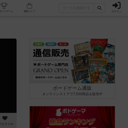
ログイン
カフェ/店舗
人気ボードゲーム
通販ストア
ボードゲーム通販
オンラインストアで7,500商品を販売中
のおすすめ