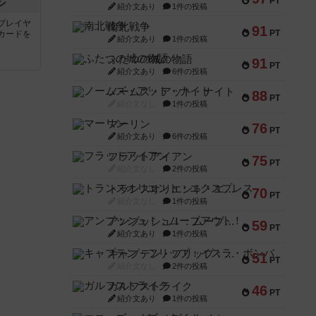
PT
ン
紹介文あり
1件の投稿
プレイヤ
南北戦争
91
PT
カードを
紹介文あり
1件の投稿
ふたつの城の物語
91
PT
紹介文あり
6件の投稿
ノームズ・アット・ナイト
88
PT
紹介文なし
1件の投稿
マーリン
76
PT
紹介文あり
6件の投稿
フラットアイアン
75
PT
紹介文なし
2件の投稿
トランスオリエント・エクスプレス
70
PT
紹介文なし
1件の投稿
アンブッシュ！：ムーブアウト！
59
PT
紹介文あり
1件の投稿
キャプテン・フリップ：イスラ・ボンバ
51
PT
紹介文なし
2件の投稿
ガルフストライク
46
PT
紹介文あり
1件の投稿