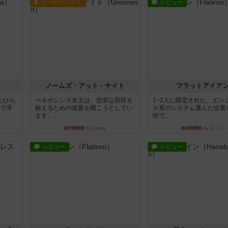
ルール/インスト
レビュー
ノームズ・アット・ナイト
フラットアイア
たひら
ベネボレンス女王は、忠実な臣民を
1~2人に限定された、エン
まで手
称えるための祝宴を開こうとしてい
ド系のシステム選んだ企業
ます。...
街で...
約7時間前
by jurong
約8時間前
by あくり
レビュー
レビュー