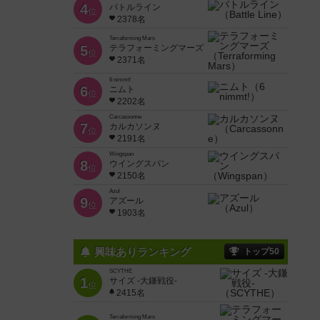
4
バトルライン
位
2378名
Terraforming Mars
5
テラフォーミングマーズ
位
2371名
6 nimmt!
6
ニムト
位
2202名
Carcassonne
7
カルカソンヌ
位
2191名
Wingspan
8
ウイングスパン
位
2150名
Azul
9
アズール
位
1903名
興味ありランキング
トップ50
SCYTHE
1
サイズ -大鎌戦役-
位
2415名
Terraforming Mars