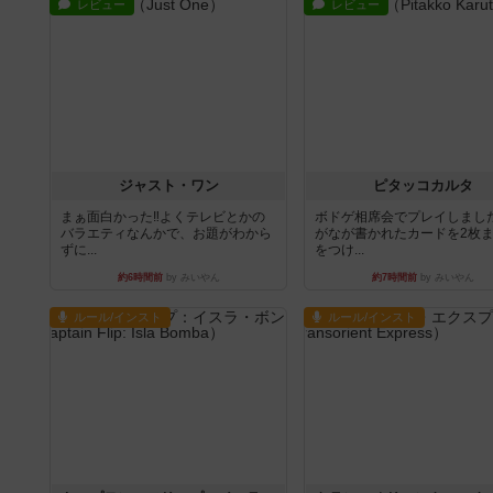
レビュー
レビュー
ジャスト・ワン
ピタッコカルタ
まぁ面白かった‼️よくテレビとかの
ボドゲ相席会でプレイしまし
バラエティなんかで、お題がわから
がなが書かれたカードを2枚
ずに...
をつけ...
約6時間前
by みいやん
約7時間前
by みいやん
ルール/インスト
ルール/インスト