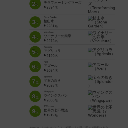
2
テラフォーミングマーズ
位
2394名
Stone Garden
3
枯山水
位
2281名
Viticulture
4
ワイナリーの四季
位
2272名
Agricola
5
アグリコラ
位
2120名
Azul
6
アズール
位
2034名
Splendor
7
宝石の煌き
位
2028名
Wingspan
8
ウイングスパン
位
2006名
7 Wonders
9
世界の七不思議
位
1919名
※Apple、Apple のロゴ は、米国および他の国々で登録された