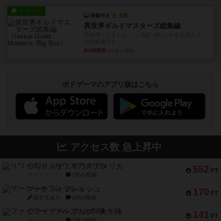
レビュー
画像付き
充実
異世界ギルドマスターズ総集編
再販待ってました～っ (&gt;_&lt;)しかも全部入り
の総集編です...
約3時間前
by 紅い弾丸
ボドゲーマのアプリ版はこちら
アクセス数 急上昇中
リワイルド：サウスアメリカ
552
PT
紹介文なし
2件の投稿
マーケットフレッシュ
170
PT
紹介文あり
1件の投稿
ファイアー・ブルズ / 火牛陣
141
PT
紹介文なし
1件の投稿