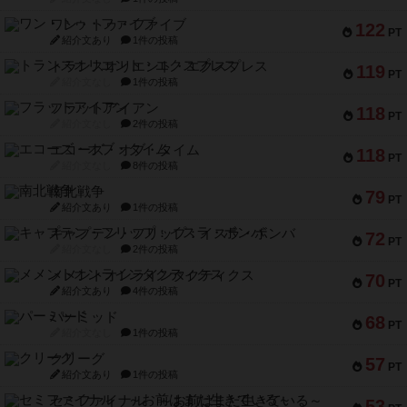
ワン・トゥ・ファイブ
122
PT
紹介文あり
1件の投稿
トランスオリエント・エクスプレス
119
PT
紹介文なし
1件の投稿
フラットアイアン
118
PT
紹介文なし
2件の投稿
エコーズ・オブ・タイム
118
PT
紹介文なし
8件の投稿
南北戦争
79
PT
紹介文あり
1件の投稿
キャプテン・フリップ：イスラ・ボンバ
72
PT
紹介文なし
2件の投稿
メメントオンラインタクティクス
70
PT
紹介文あり
4件の投稿
パーミッド
68
PT
紹介文なし
1件の投稿
クリーグ
57
PT
紹介文あり
1件の投稿
セミファイナル ～お前はまだ生きている～
53