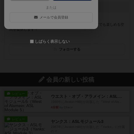
お知らせはありません
または
メールで会員登録
遊べるボードゲーム
543個
自家焙煎のコーヒーと丁寧な接客でお子様や初心者の方でも楽しめる空
間を提供します！
しばらく表示しない
フォローする
会員の新しい投稿
レビュー
ウエスト・オブ・アラメイン：ASLモジュール5
1988年にAvalon Hill社が出版した『West of Ala...
4分前
by Chaco
レビュー
ヤンクス：ASLモジュール3
1987年にAvalon Hill社が出版した『Yanks』に付属
のマ...