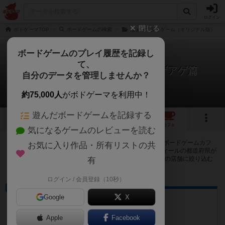
ログイン
閉じる
ボドゲーマTOP
ボードゲームの検索
はぁって言うゲーム（オリジナル版）
ボードゲームのプレイ履歴を記録し
て、
はぁって言うゲームmini2 アゲアゲ篇
自分のデータを管理しませんか？
1店のカフェ/スペースが提供中
約75,000人
がボドゲーマを利用中！
遊んだボードゲームを記録する
1
1
トップ
画像
動画
レビュー
カフェ
気になるゲームのレビューを読む
はぁって言うゲームmini2 アゲアゲ篇で遊ぶことができるボードゲームカフ
お気に入り作品・所有リストの共
ェ・プレイスペースが1店登録されています。公開プロフィールの都道府県が
設定されたアカウントでログインすると、同じ都道府県内の店舗に絞り込む
有
ボタンが表示されます。
ログイン / 会員登録（10秒）
ボードゲームカフェ
Google
X
BE MERRY（ビーメリー）
埼玉県熊谷市桜木町1-148 コーエービル2F
Apple
Facebook