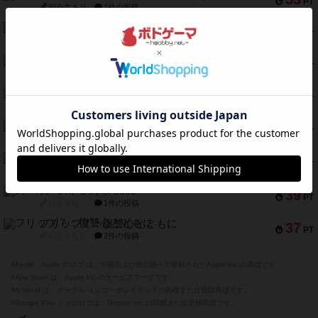
PT
紹介文あり
1件の投稿
ふたつの街の物語
52
PT
紹介文あり
18件の投稿
クランク! ：冒険者たち（拡張）
50
PT
紹介文あり
4件の投稿
とうほうの！
42
PT
紹介文なし
1件の投稿
スターマイン・ラミー ポケット
42
PT
紹介文あり
2件の投稿
海兵隊
39
PT
紹介文あり
1件の投稿
スーパーストア3000
39
PT
紹介文なし
1件の投稿
フリップ７：復讐心とともに
37
PT
紹介文なし
2件の投稿
※Apple、Apple のロゴ は、米国および他の国々で登録されたApple Inc.の商標です。
※App Store は、Apple Inc.のサービスマークです。
※Android は、グーグル インコーポレイテッドの商標または登録商標です。
※Google Play とそのロゴは、Google Inc.の商標または登録商標です。