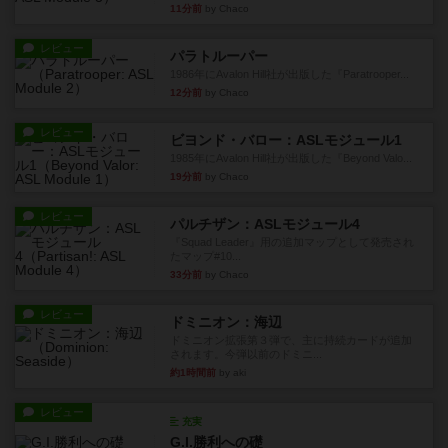
11分前
by Chaco
レビュー
パラトルーパー
1986年にAvalon Hill社が出版した『Paratrooper...
12分前
by Chaco
レビュー
ビヨンド・バロー：ASLモジュール1
1985年にAvalon Hill社が出版した『Beyond Valo...
19分前
by Chaco
レビュー
パルチザン：ASLモジュール4
『Squad Leader』用の追加マップとして発売され
たマップ#10...
33分前
by Chaco
レビュー
ドミニオン：海辺
ドミニオン拡張第３弾で、主に持続カードが追加
されます。今弾以前のドミニ...
約1時間前
by aki
レビュー
充実
G.I.勝利への礎