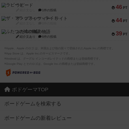
ラピード
46
PT
紹介文なし
1件の投稿
ザ・フラッフィー・ライト
44
PT
紹介文なし
0件の投稿
ふたつの城の物語
39
PT
紹介文あり
6件の投稿
※Apple、Apple のロゴ は、米国および他の国々で登録されたApple Inc.の商標です。
※App Store は、Apple Inc.のサービスマークです。
※Android は、グーグル インコーポレイテッドの商標または登録商標です。
※Google Play とそのロゴは、Google Inc.の商標または登録商標です。
ボドゲーマTOP
ボードゲームを検索する
ボードゲームの新着レビュー