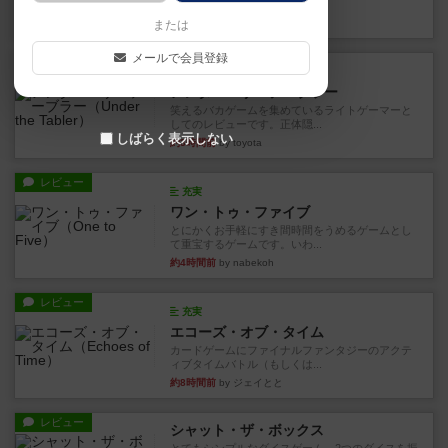
見える状態でカードを教えた...
10分前
by mob567
または
メールで会員登録
レビュー
充実
アンダー・ザ・テーブラー
笑えるバカゲームを集めているライトゲーマーと
してのレビューです。正体隠...
しばらく表示しない
約3時間前
by toyota
レビュー
充実
ワン・トゥ・ファイブ
とにかくお手軽にすき間時間をうめるゲームとし
て重宝するゲームです。いわ...
約4時間前
by nabekoh
レビュー
充実
エコーズ・オブ・タイム
カードゲームにファイナルファンタジーのアクテ
ィブタイムバトル（もしくは...
約8時間前
by ジェイとと
レビュー
シャット・ザ・ボックス