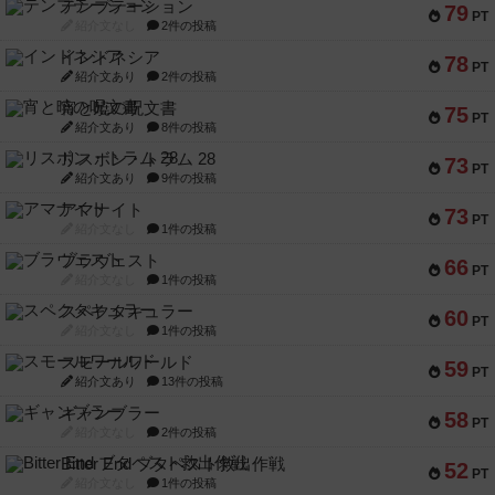
テンプテーション
79
PT
紹介文なし
2件の投稿
インドネシア
78
PT
紹介文あり
2件の投稿
宵と暁の呪文書
75
PT
紹介文あり
8件の投稿
リスボン・トラム 28
73
PT
紹介文あり
9件の投稿
アマナイト
73
PT
紹介文なし
1件の投稿
ブラヴェスト
66
PT
紹介文なし
1件の投稿
スペクタキュラー
60
PT
紹介文なし
1件の投稿
スモールワールド
59
PT
紹介文あり
13件の投稿
ギャンブラー
58
PT
紹介文なし
2件の投稿
Bitter End ブタペスト救出作戦
52
PT
紹介文なし
1件の投稿