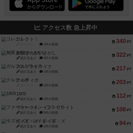
アクセス数 急上昇中
コレクト！
340
PT
紹介文なし
1件の投稿
無限まちがいさがし
322
PT
紹介文あり
2件の投稿
ガルフストライク
217
PT
紹介文あり
1件の投稿
クルティボ
203
PT
紹介文なし
1件の投稿
1809
112
PT
紹介文あり
1件の投稿
ファースト・イン・フライト
108
PT
紹介文あり
3件の投稿
モズビ－ズ・レイダ－ズ
94
PT
紹介文あり
1件の投稿