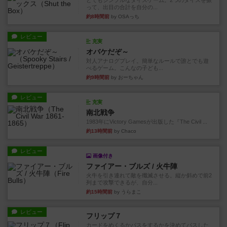
とてもシンプルなダイスゲーム。2つのダイスを振
って、出目の合計を自分の...
約8時間前
by OSAっち
レビュー
充実
オバケだぞ～
対人アナログプレイ。簡単なルールで誰とでも遊
べるゲーム。こんなの子ども...
約9時間前
by おーちゃん
レビュー
充実
南北戦争
1983年にVictory Gamesが出版した『The Civil ...
約13時間前
by Chaco
レビュー
画像付き
ファイアー・ブルズ / 火牛陣
火牛を引き連れて敵を殲滅させる。縦か斜めで前2
列まで攻撃できるが、自分...
約15時間前
by うらまこ
レビュー
フリップ７
カードをめくるかパスをするかを決めてパスした