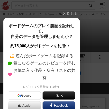
ログイン
閉じる
ボドゲーマTOP
ボードゲームの検索
グリーティングダック
グーテンダ
ボードゲームのプレイ履歴を記録し
て、
グーテンダック
自分のデータを管理しませんか？
0件のリプレイ日記
約75,000人
がボドゲーマを利用中！
遊んだボードゲームを記録する
2
1
29
トップ
画像
動画
レビュー
カフェ
気になるゲームのレビューを読む
お気に入り作品・所有リストの共
グーテンダックのトップに戻る
有
ログイン / 会員登録（10秒）
会員の新しい投稿
Google
X
レビュー
花火：スターマイン
Apple
Facebook
自分のカードは見えず他のプレイヤーのカードが