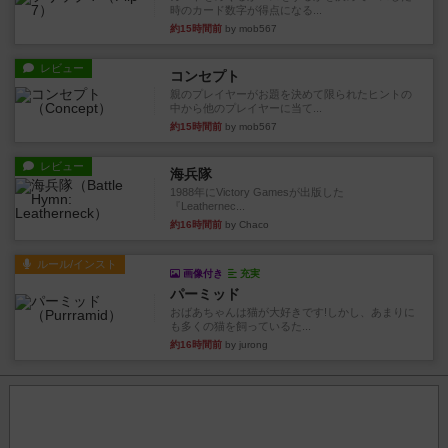
時のカード数字が得点になる...
約15時間前
by mob567
レビュー
コンセプト
親のプレイヤーがお題を決めて限られたヒントの
中から他のプレイヤーに当て...
約15時間前
by mob567
レビュー
海兵隊
1988年にVictory Gamesが出版した
『Leathernec...
約16時間前
by Chaco
ルール/インスト
画像付き
充実
パーミッド
おばあちゃんは猫が大好きです!しかし、あまりに
も多くの猫を飼っているた...
約16時間前
by jurong