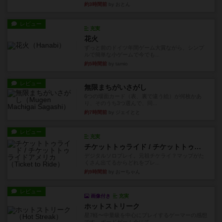
約3時間前
by おとん
レビュー
充実
花火
ずっと前のドイツ年間ゲーム大賞ながら、シンプ
ルで簡単な小ゲームで今でも...
約5時間前
by tamio
レビュー
無限まちがいさがし
6つの場面カード（表、裏で違う絵）が何枚かあ
り、そのうち3つ選んで、同...
約7時間前
by ジェイとと
レビュー
充実
チケットトゥライド / チケットトゥライドアメリカ
デジタルソロプレイ。元祖チケライ？マップがた
くさん出てるからどれをプレ...
約9時間前
by おーちゃん
レビュー
画像付き
充実
ホットストリーク
星7軽〜中量級を中心にプレイするゲーマーの感想