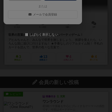
Greeting Duck
または
メールで会員登録
3～6人
5～10分
6歳～
0件
しばらく表示しない
世界の言葉が飛び交う、わいわい遊ぶパーティゲーム！
アヒルちゃんと、みんなで世界を旅しましょう。 挨拶を覚えたら、い
ろんな国に遊びに行けますね！ ★手番なしのリアルタイム制！ 手札の
カードを読んで、世界の色々な言葉で...
3
13
4
4
興味あり
経験あり
お気に入り
持ってる
会員の新しい投稿
レビュー
画像付き
充実
ワンラウンド
星5軽〜中量級を中心にプレイするゲーマーの感想
です。今回はボードゲーム...