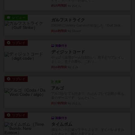
です。ボードゲーム会にて...
約16時間前
by おとん
レビュー
ガルフストライク
1983年にVictory Gamesが出版した『Gulf Strik...
約16時間前
by Chaco
リプレイ
画像付き
ディジットコード
やっぱり論理ゲームは面白い。息子とリプレイし
ました。息子の勝ち。これリ...
約16時間前
by くみ
リプレイ
充実
アルゴ
アルゴがとても好きで、たぶんプレイ回数が最も
多いゲームです。なんといっ...
約17時間前
by おとん
リプレイ
画像付き
タイムボム
僕はホントに嘘が下手なようで、すぐバレますみ
んなホント、嘘が上手ですよ...