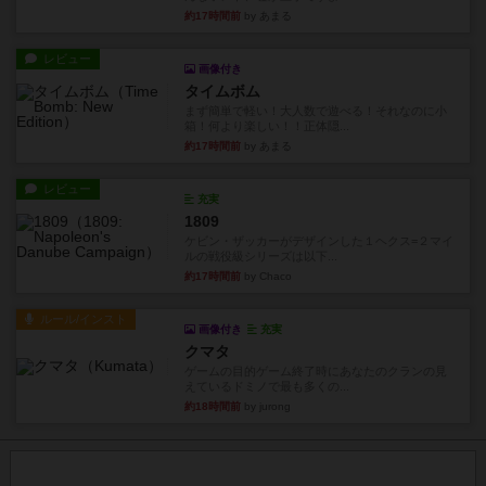
約17時間前
by あまる
レビュー
画像付き
タイムボム
まず簡単で軽い！大人数で遊べる！それなのに小
箱！何より楽しい！！正体隠...
約17時間前
by あまる
レビュー
充実
1809
ケビン・ザッカーがデザインした１ヘクス=２マイ
ルの戦役級シリーズは以下...
約17時間前
by Chaco
ルール/インスト
画像付き
充実
クマタ
ゲームの目的ゲーム終了時にあなたのクランの見
えているドミノで最も多くの...
約18時間前
by jurong