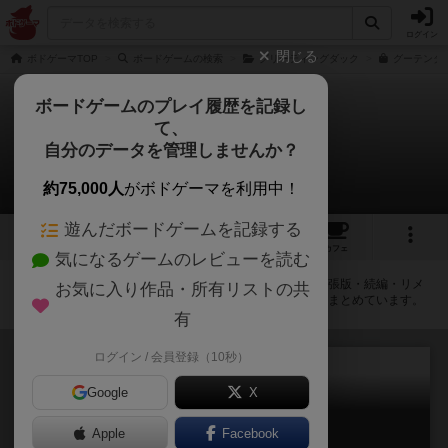
ログイン
閉じる
ボドゲーマTOP
ボードゲームの検索
グリーティングダック
グーテンダ
ボードゲームのプレイ履歴を記録し
て、
グーテンダック
自分のデータを管理しませんか？
拡張/関連作品 1件
約75,000人
がボドゲーマを利用中！
遊んだボードゲームを記録する
2
1
29
トップ
画像
動画
レビュー
カフェ
気になるゲームのレビューを読む
グーテンダックに紐付いているボードゲーム一覧です。拡張版・続編・リメ
お気に入り作品・所有リストの共
イク版などの同じシリーズを中心に、関連性の強い作品をまとめています。
有
ログイン / 会員登録（10秒）
Google
X
グリーティングダック
Apple
Facebook