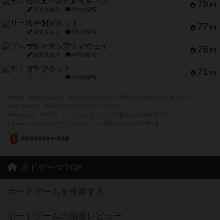
モズビ－ズ・レイダ－ズ
79
PT
紹介文あり
1件の投稿
リー対グラント
77
PT
紹介文あり
1件の投稿
ブレーキング・アウェイ
75
PT
紹介文あり
4件の投稿
ザ・フラッド
71
PT
紹介文なし
1件の投稿
※Apple、Apple のロゴ は、米国および他の国々で登録されたApple Inc.の商標です。
※App Store は、Apple Inc.のサービスマークです。
※Android は、グーグル インコーポレイテッドの商標または登録商標です。
※Google Play とそのロゴは、Google Inc.の商標または登録商標です。
ボドゲーマTOP
ボードゲームを検索する
ボードゲームの新着レビュー