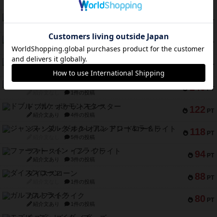
紹介文あり
4件の投稿
バー！パーティー
212
PT
紹介文なし
1件の投稿
ギョッと
154
PT
紹介文あり
1件の投稿
クルティボ
152
PT
紹介文なし
1件の投稿
ブラヴェスト
140
PT
紹介文なし
1件の投稿
ドブル：ポケットモンスター
122
PT
紹介文あり
4件の投稿
ジャンヌ・ダルク-オルレアン ドロー＆ライト
118
PT
紹介文なし
5件の投稿
ファースト・イン・フライト
94
PT
紹介文あり
3件の投稿
ダイススローン
88
PT
紹介文なし
1件の投稿
ガルフストライク
80
PT
紹介文あり
1件の投稿