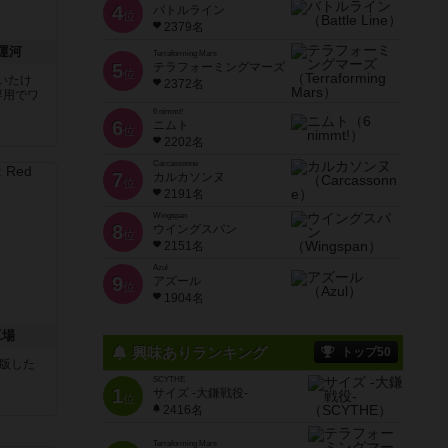
4
バトルライン
位
2379名
運河
Terraforming Mars
5
テラフォーミングマーズ
位
いたけ
2372名
専用でワ
6 nimmt!
6
ニムト
位
2202名
Carcassonne
7
カルカソンヌ
位
2191名
Wingspan
8
ウイングスパン
位
2151名
Azul
9
アズール
位
1904名
工場
興味ありランキング
トップ50
が出版した
SCYTHE
1
サイズ -大鎌戦役-
位
2416名
Terraforming Mars