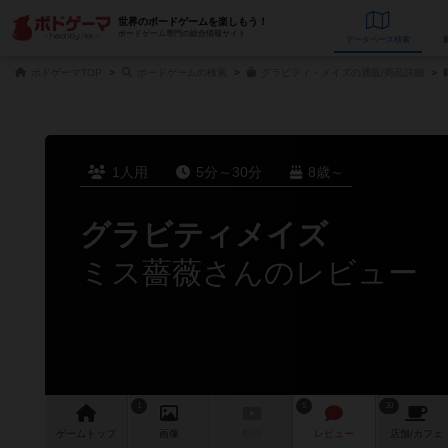
世界のボードゲームを楽しもう！
ボードゲーム専門の総合情報サイト
データベース
検
ボドゲーマTOP
ボードゲームの検索
グラビティ・メイズの通販/商品詳細
1人用
5分～30分
8歳～
グラビティメイズ
ミス薔薇さんのレビュー
1
5
30
ゲーム
トップ
画像
動画
レビュー
店舗/
カフェ