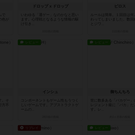
ドロップ x ドロップ
ピロス
ムで
いわゆる「運ゲー」なのかなと思い
ルールは簡単。１回目は何
の色が
ます。心理戦となるような情報の駆
わってしまいました。数回
け引き...
とジワ...
10日前
の投稿
11日前
の投稿
レビュー
レビュー
インシュ
御ちんちろ
す。そ
コンポーネントもゲーム性もうつく
世に数多ある「バカゲー」
行方不
しいゲームです。アブストラクトゲ
レジェント級に「バカ」だ
ームの...
す。レ...
28日前
の投稿
約1ヶ月前
の投稿
リプレイ
レビュー