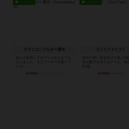
レビュー
レビュー
オラニエンブルガー運河
ゴットファイブ！
友人の所持してるゲームをさせても
自分の前に背を向けて並ぶ5
らいました。まだワーカーの置いて
札の数字を当てるゲーム。相
いない...
札/場...
約3時間前
by おっちょこちょい
約4時間前
by daisdice