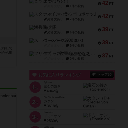
とうほうの！
42
PT
紹介文なし
1件の投稿
スターマイン・ラミー ポケット
42
PT
紹介文あり
2件の投稿
海兵隊
39
PT
紹介文あり
1件の投稿
スーパーストア3000
39
PT
紹介文なし
1件の投稿
と押して
分から取
フリップ７：復讐心とともに
37
PT
紹介文なし
2件の投稿
お気に入りランキング
トップ50
Splendor
1
宝石の煌き
位
4042名
Die Siedler von Catan
2
カタン
位
3618名
Dominion
3
ドミニオン
位
2530名
Battle Line