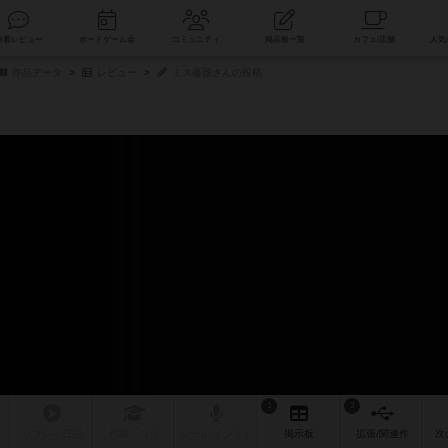
索
新着レビュー
ボードゲーム会
コミュニティ
掲示板一覧
作品データ
レビュー
ミス薔薇さんの投稿
1
3
リプレイ
日記
戦略
・コツ
ルール
/インスト
掲示板
拡張/関連
作
次