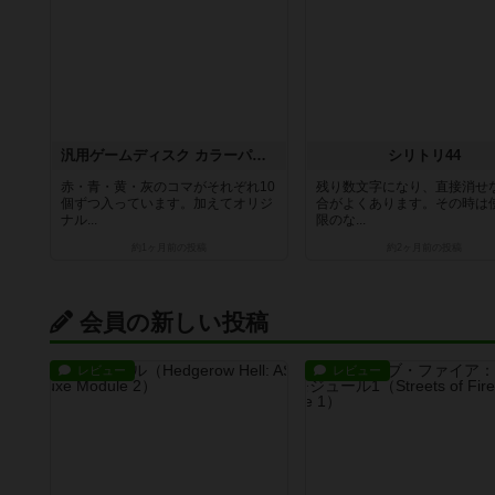
汎用ゲームディスク カラーパック
シリトリ44
赤・青・黄・灰のコマがそれぞれ10
残り数文字になり、直接消せ
個ずつ入っています。加えてオリジ
合がよくあります。その時は
ナル...
限のな...
約1ヶ月前
の投稿
約2ヶ月前
の投稿
会員の新しい投稿
レビュー
レビュー