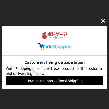
カタミノ
クイキシオ
ない場
今までは通常サイズで遊んでいまし
外枠の部分から取ってグッ
使用制
たが、先日ジャイアントサイズが半
並べる五目並べ。外枠の部
額だっ...
れるの...
2ヶ月前
の投稿
2ヶ月前
の投稿
レビュー
レビュー