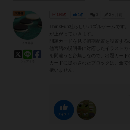
大賢者
193名
1名
0
3ヶ月前
ThinkFun社らしいパズルゲームです。問題は全
が上がっていきます。
問題カードを見て初期配置を設置する
ミス薔薇
他言語の説明書に対応したイラストカ
を間違うと台無しなので、出題カード
シェアする
カードに提示されたブロックは、全て
構いません。
ナイス！