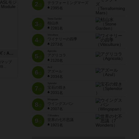
2
テラフォーミングマーズ
位
2395名
Stone Garden
3
枯山水
位
2281名
Viticulture
4
ワイナリーの四季
位
2273名
Agricola
ドゥームド・バタリオンズ：ASLモジュール11
5
アグリコラ
位
2120名
追加マップ
..
Azul
6
アズール
位
2034名
Splendor
7
宝石の煌き
位
2031名
Wingspan
8
ウイングスパン
位
2007名
7 Wonders
9
世界の七不思議
位
1921名