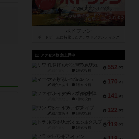
ボドファン
ボードゲームに特化したクラウドファンディング
アクセス数 急上昇中
リワイルド：サウスアメリカ
552
PT
紹介文なし
2件の投稿
マーケットフレッシュ
170
PT
紹介文あり
1件の投稿
ファイアー・ブルズ / 火牛陣
141
PT
紹介文なし
1件の投稿
ワン・トゥ・ファイブ
122
PT
紹介文あり
1件の投稿
トランスオリエント・エクスプレス
119
PT
紹介文なし
1件の投稿
フラットアイアン
118