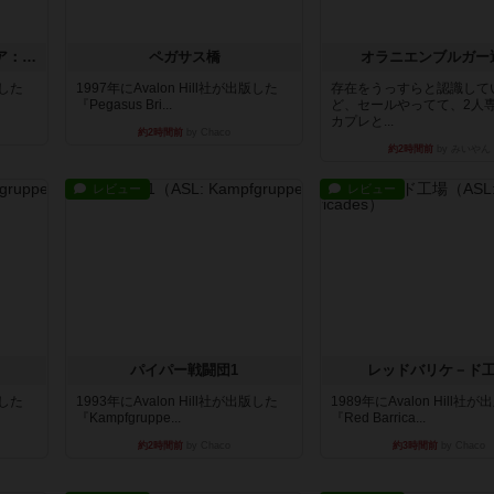
ストリート・オブ・ファイア：ASLデラックスモジュール1
ペガサス橋
オラニエンブルガー
版した
1997年にAvalon Hill社が出版した
存在をうっすらと認識して
『Pegasus Bri...
ど、セールやってて、2人
カプレと...
約2時間前
by Chaco
約2時間前
by みいやん
レビュー
レビュー
パイパー戦闘団1
レッドバリケ－ド
版した
1993年にAvalon Hill社が出版した
1989年にAvalon Hill社
『Kampfgruppe...
『Red Barrica...
約2時間前
by Chaco
約3時間前
by Chaco