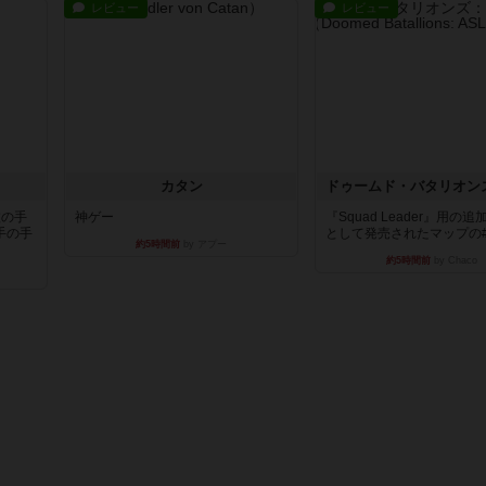
レビュー
レビュー
カタン
枚の手
神ゲー
『Squad Leader』用の
手の手
として発売されたマップの#9.
約5時間前
by アプー
約5時間前
by Chaco