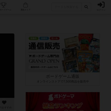
ログイン
カフェ/店舗
人気ボードゲーム
通販ストア
ボードゲーム通販
オンラインストアで7,500商品を販売中
のおすすめ