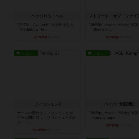
ヘッジロウ・ヘル
1987年にAvalon Hill社が出版した
1985年にAvalon Hill社が出
『Hedgerow He...
『Streets of ...
約1時間前
by Chaco
約1時間前
by Chaco
レビュー
レビュー
フィッシェン2
パイパー戦闘団2
ゲームの流れはフィッシェンだが、
1996年にAvalon Hill社が出
ゲーム開始時はペリカンとエビの2
『Kampfgruppe...
スート...
約2時間前
by Chaco
約2時間前
by うらまこ