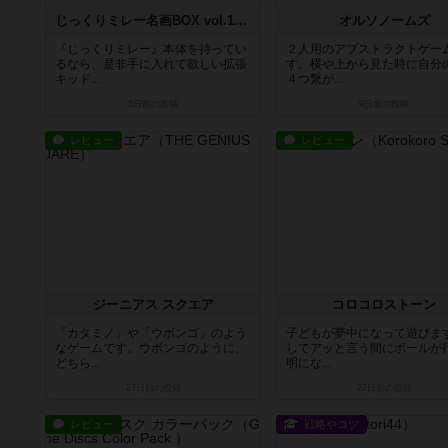
じっくりミレー名画BOX vol.1（拡張）
オルソノームズ
『じっくりミレー』本体を持ってい
２人用のアブストラクトゲー
るなら、是非手に入れて欲しい拡張
す。横や上から見た時に自分
キッド...
４つ繋が...
5日前
の投稿
9日前
の投稿
レビュー
レビュー
ジーニアス スクエア
コロコロストーン
「カタミノ」や「ウボンゴ」のよう
子どもが夢中になって遊びま
なゲームです。ウボンゴのように、
してアッと言う間にボールが
どちら...
明にな...
27日前
の投稿
27日前
の投稿
レビュー
戦略やコツ