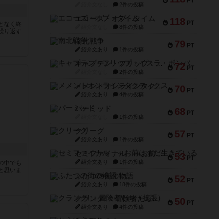
PT
紹介文なし
2件の投稿
エコーズ・オブ・タイム
118
PT
となく終
紹介文なし
8件の投稿
繰り返す
南北戦争
79
PT
紹介文あり
1件の投稿
キャプテン・フリップ：イスラ・ボンバ
72
PT
紹介文なし
2件の投稿
メメントオンラインタクティクス
70
PT
紹介文あり
4件の投稿
パーミッド
68
PT
紹介文なし
1件の投稿
クリーグ
57
PT
紹介文あり
1件の投稿
セミファイナル ～お前はまだ生きている～
53
PT
紹介文あり
1件の投稿
の中でも
と思いま
ふたつの街の物語
52
PT
紹介文あり
18件の投稿
クランク! ：冒険者たち（拡張）
50
PT
紹介文あり
4件の投稿