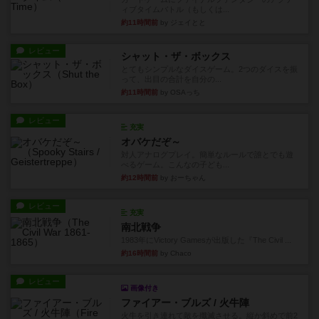
ィブタイムバトル（もしくは...
約11時間前
by ジェイとと
レビュー
シャット・ザ・ボックス
とてもシンプルなダイスゲーム。2つのダイスを振
って、出目の合計を自分の...
約11時間前
by OSAっち
レビュー
充実
オバケだぞ～
対人アナログプレイ。簡単なルールで誰とでも遊
べるゲーム。こんなの子ども...
約12時間前
by おーちゃん
レビュー
充実
南北戦争
1983年にVictory Gamesが出版した『The Civil ...
約16時間前
by Chaco
レビュー
画像付き
ファイアー・ブルズ / 火牛陣
火牛を引き連れて敵を殲滅させる。縦か斜めで前2