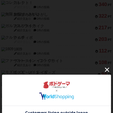
コレクト！
340
PT
紹介文なし
1件の投稿
無限まちがいさがし
322
PT
紹介文あり
2件の投稿
ガルフストライク
217
PT
紹介文あり
1件の投稿
クルティボ
203
PT
紹介文なし
1件の投稿
1809
112
PT
紹介文あり
1件の投稿
ファースト・イン・フライト
108
PT
紹介文あり
3件の投稿
モズビ－ズ・レイダ－ズ
94
PT
紹介文あり
1件の投稿
テンプテーション
79
PT
紹介文なし
2件の投稿
インドネシア
78
PT
紹介文あり
2件の投稿
宵と暁の呪文書
75
PT
紹介文あり
8件の投稿