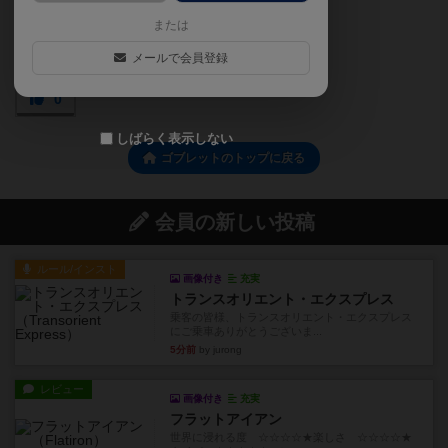
または
メールで会員登録
0
しばらく表示しない
ゴブレットのトップに戻る
会員の新しい投稿
ルール/インスト
画像付き
充実
トランスオリエント・エクスプレス
乗客の皆様、トランスオリエント・エクスプレス
にご乗車ありがとうございま...
5分前
by jurong
レビュー
画像付き
充実
フラットアイアン
世界に浸れる度 ☆☆☆☆★楽しさ ☆☆☆☆★