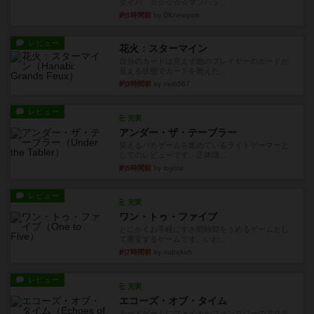
タイパ ☆☆☆☆☆マンハッ...
約1時間前
by DKnewyork
レビュー
花火：スターマイン
自分のカードは見えず他のプレイヤーのカードが
見える状態でカードを教えた...
約3時間前
by mob567
レビュー
充実
アンダー・ザ・テーブラー
笑えるバカゲームを集めているライトゲーマーと
してのレビューです。正体隠...
約5時間前
by toyota
レビュー
充実
ワン・トゥ・ファイブ
とにかくお手軽にすき間時間をうめるゲームとし
て重宝するゲームです。いわ...
約7時間前
by nabekoh
レビュー
充実
エコーズ・オブ・タイム
カードゲームにファイナルファンタジーのアクテ