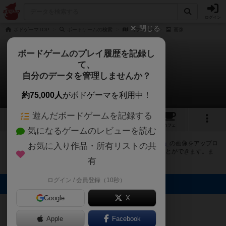
ログイン
閉じる
ボドゲーマTOP
ボードゲームの検索
ゴブレット
画像
ボードゲームのプレイ履歴を記録し
て、
ゴブレット
自分のデータを管理しませんか？
1件の画像
約75,000人
がボドゲーマを利用中！
遊んだボードゲームを記録する
1
6
29
トップ
画像
動画
レビュー
カフェ
気になるゲームのレビューを読む
ボドゲーマにログインすると、
「ゴブレット（Gobblet）」
の画像をアップロ
お気に入り作品・所有リストの共
ード出来たり、他のユーザーの投稿画像に評価を付けることができます。ま
た、トップ6の画像は様々なページで表示されます。
有
ログイン / 会員登録（10秒）
トップに表示される画像
ボドゲーマ運営
Google
X
事務局
Apple
Facebook