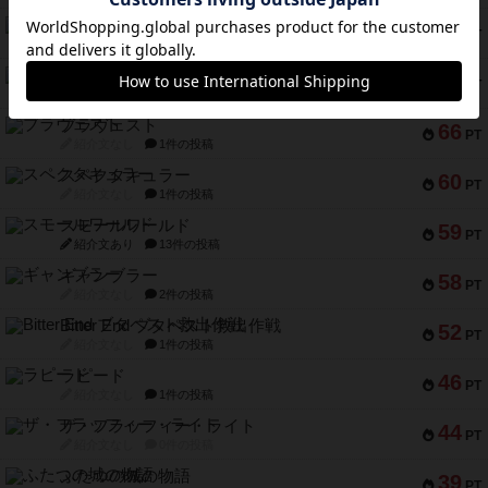
リスボン・トラム 28
73
PT
紹介文あり
9件の投稿
アマナイト
73
PT
紹介文なし
1件の投稿
ブラヴェスト
66
PT
紹介文なし
1件の投稿
スペクタキュラー
60
PT
紹介文なし
1件の投稿
スモールワールド
59
PT
紹介文あり
13件の投稿
ギャンブラー
58
PT
紹介文なし
2件の投稿
Bitter End ブタペスト救出作戦
52
PT
紹介文なし
1件の投稿
ラピード
46
PT
紹介文なし
1件の投稿
ザ・フラッフィー・ライト
44
PT
紹介文なし
0件の投稿
ふたつの城の物語
39
PT