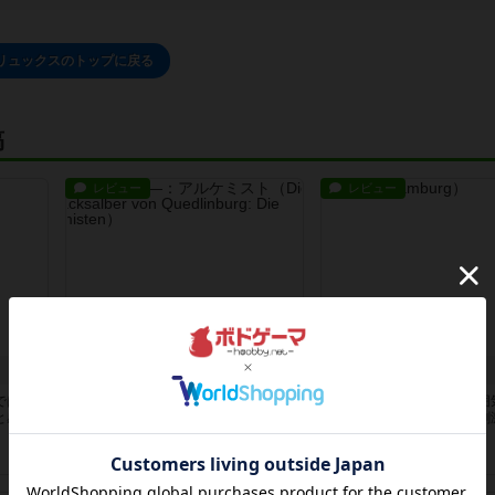
リュックスのトップに戻る
稿
レビュー
レビュー
クアックサルバ―：アルケミスト
ハンブルク
ではな
ちょうど良い拡張だなと思った。拡
まず箱絵が面白そうな雰囲
と感じ
張って結構違う特典を得る手段だっ
っていて、遊びたい欲を刺
たり、...
る。ルー...
28日前
の投稿
約1ヶ月前
の投稿