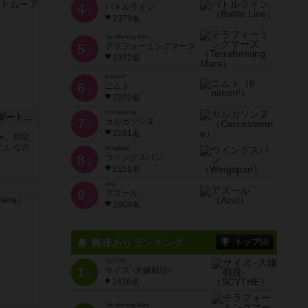
4
バトルライン
位
2379名
Terraforming Mars
5
テラフォーミングマーズ
位
2372名
6 nimmt!
6
ニムト
位
2202名
Carcassonne
フォレストシャッフル：ダートムーア
7
カルカソンヌ
位
2191名
ャ。特定
たいなの
Wingspan
8
ウイングスパン
位
2151名
Azul
9
アズール
位
1904名
興味ありランキング
トップ50
SCYTHE
1
サイズ -大鎌戦役-
位
2416名
Terraforming Mars