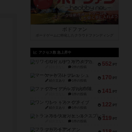
ボドファン
ボードゲームに特化したクラウドファンディング
アクセス数 急上昇中
リワイルド：サウスアメリカ
552
PT
紹介文なし
2件の投稿
マーケットフレッシュ
170
PT
紹介文あり
1件の投稿
ファイアー・ブルズ / 火牛陣
141
PT
紹介文なし
1件の投稿
ワン・トゥ・ファイブ
122
PT
紹介文あり
1件の投稿
トランスオリエント・エクスプレス
119
PT
紹介文なし
1件の投稿
フラットアイアン
118