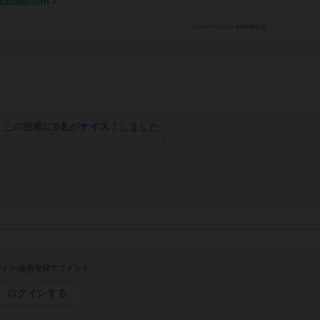
この投稿に
0
名が
ナイス！
しました
イン/会員登録でコメント
ログインする