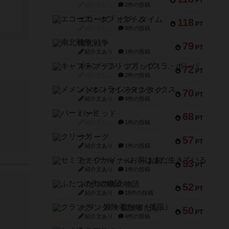
PT
紹介文なし
2件の投稿
エコーズ・オブ・タイム
118
PT
紹介文なし
8件の投稿
南北戦争
79
PT
紹介文あり
1件の投稿
キャプテン・フリップ：イスラ・ボンバ
72
PT
紹介文なし
2件の投稿
メメントオンラインタクティクス
70
PT
紹介文あり
4件の投稿
パーミッド
68
PT
紹介文なし
1件の投稿
クリーグ
57
PT
紹介文あり
1件の投稿
セミファイナル ～お前はまだ生きている～
53
PT
紹介文あり
1件の投稿
ふたつの街の物語
52
PT
紹介文あり
18件の投稿
クランク! ：冒険者たち（拡張）
50
PT
紹介文あり
4件の投稿