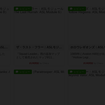
レビュー
レビュー
コード・オブ・ブシドー：ASLモジュール8
ザ・ラスト・フラー：ASLモジュール6
版した
『Squad Leader』用の追加マップ
1989年にAvalon Hill社
として発売されたマップ#11...
『Hollow Legi...
約2時間前
by Chaco
約3時間前
by Chaco
レビュー
レビュー