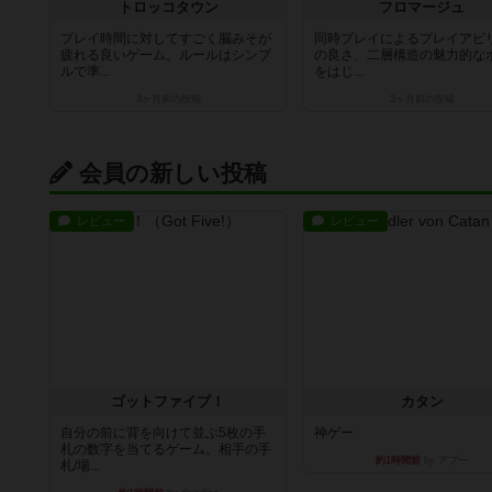
トロッコタウン
フロマージュ
プレイ時間に対してすごく脳みそが
同時プレイによるプレイアビ
疲れる良いゲーム。ルールはシンプ
の良さ、二層構造の魅力的な
ルで準...
をはじ...
3ヶ月前
の投稿
3ヶ月前
の投稿
会員の新しい投稿
レビュー
レビュー
ゴットファイブ！
カタン
自分の前に背を向けて並ぶ5枚の手
神ゲー
札の数字を当てるゲーム。相手の手
約1時間前
by アプー
札/場...