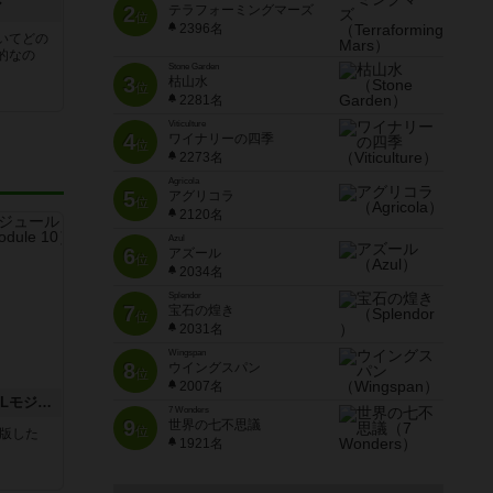
ア
2
テラフォーミングマーズ
位
2396名
いてどの
的なの
Stone Garden
3
枯山水
位
2281名
Viticulture
4
ワイナリーの四季
位
2273名
Agricola
5
アグリコラ
位
2120名
Azul
6
アズール
位
2034名
Splendor
7
宝石の煌き
位
2031名
Wingspan
8
ウイングスパン
位
2007名
クロワ・ド・ゲール：ASLモジュール10
7 Wonders
9
世界の七不思議
位
が出版した
1921名