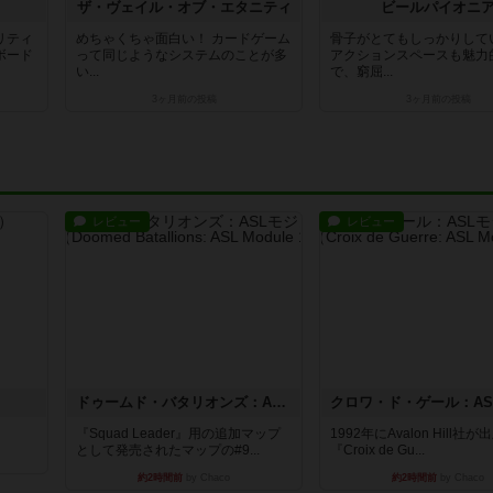
ザ・ヴェイル・オブ・エタニティ
ビールパイオニ
リティ
めちゃくちゃ面白い！ カードゲーム
骨子がとてもしっかりして
ボード
って同じようなシステムのことが多
アクションスペースも魅力
い...
で、窮屈...
3ヶ月前
の投稿
3ヶ月前
の投稿
レビュー
レビュー
ドゥームド・バタリオンズ：ASLモジュール11
『Squad Leader』用の追加マップ
1992年にAvalon Hill社
として発売されたマップの#9...
『Croix de Gu...
約2時間前
by Chaco
約2時間前
by Chaco