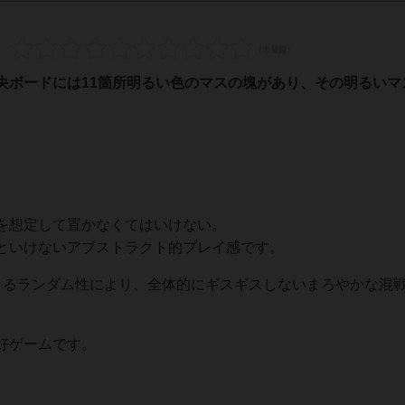
央ボードには11箇所明るい色のマスの塊があり、その明るいマ
を想定して置かなくてはいけない。
といけないアブストラクト的プレイ感です。
よるランダム性により、全体的にギスギスしないまろやかな混
好ゲームです。