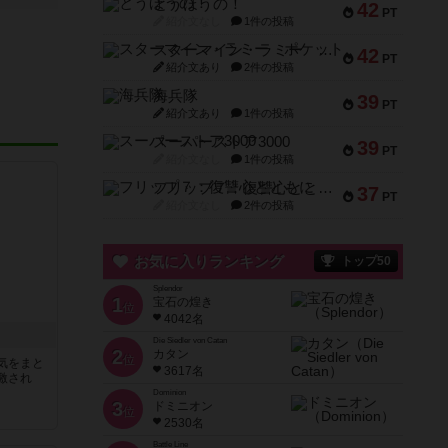
とうほうの！
42
PT
紹介文なし
1件の投稿
スターマイン・ラミー ポケット
42
PT
紹介文あり
2件の投稿
海兵隊
39
PT
紹介文あり
1件の投稿
スーパーストア3000
39
PT
紹介文なし
1件の投稿
フリップ７：復讐心とともに
37
PT
紹介文なし
2件の投稿
お気に入りランキング
トップ50
Splendor
1
宝石の煌き
位
4042名
Die Siedler von Catan
2
カタン
位
気をまと
3617名
激され
Dominion
3
ドミニオン
位
2530名
Battle Line