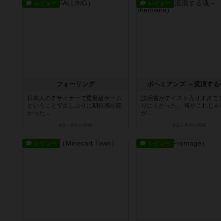
レビュー
レビュー
フォーリング
ボヘミアンズ ～流浪する
日本人のデザイナーで重量級ゲーム
説明書がテイスト入りすぎて
ということで久しぶりに期待感が高
りにくかった。 何かこれじゃ
かった...
が...
約2ヶ月前
の投稿
約2ヶ月前
の投稿
レビュー
レビュー