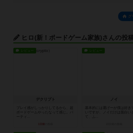
グ
ヒロ(新！ボードゲーム家族)さんの投
レビュー
レビュー
デクリプト
ノイ
プレイ感がしっかりしてるから、超
基本的には運げーが僕は好き
ボードゲームやったなって感じ。パ
いですが、ノイだけは面白い
ーティ...
て、ふ...
1日前
の投稿
22日前
の投稿