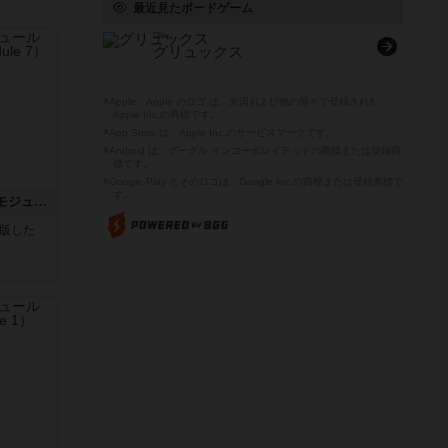
最近見たボードゲーム
Glüx
グリュックス
※Apple、Apple のロゴ は、米国および他の国々で登録された
Apple Inc.の商標です。
※App Store は、Apple Inc.のサービスマークです。
※Android は、グーグル インコーポレイテッドの商標または登録商
標です。
※Google Play とそのロゴは、Google Inc.の商標または登録商標で
す。
ホロウレギオンズ：ASLモジュール7
が出版した