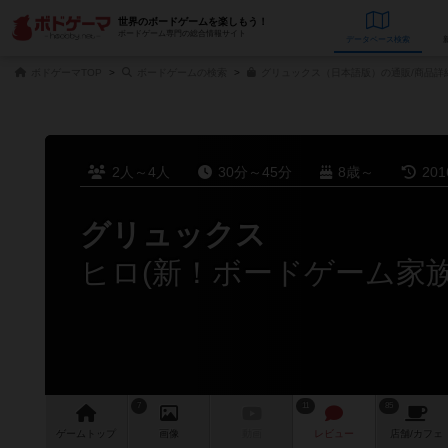
世界のボードゲームを楽しもう！
ボードゲーム専門の総合情報サイト
データベース
検
ボドゲーマTOP
ボードゲームの検索
グリュックス（日本語版）の通販/商品詳
2人～4人
30分～45分
8歳～
20
グリュックス
ヒロ(新！ボードゲーム家
7
11
85
ゲーム
トップ
画像
動画
レビュー
店舗/
カフェ