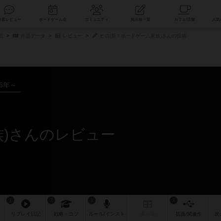
索
新着レビュー
ボードゲーム会
コミュニティ
掲示板一覧
細
作品データ
レビュー
ヒロ(新！ボードゲーム家族)さんの投稿
16年～
族)さんのレビュー
1
2
1
1
リプレイ
日記
戦略
・コツ
ルール
/インスト
掲示板
拡張/関連
作
次