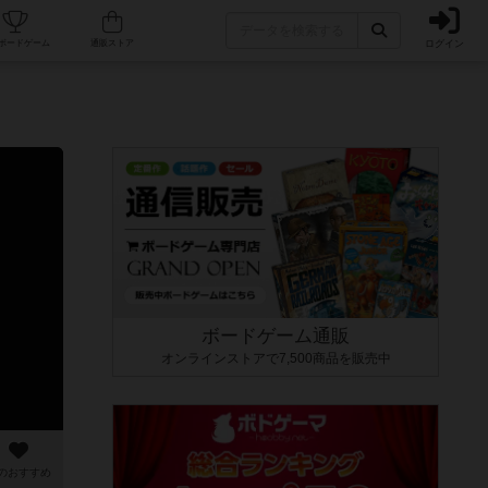
ログイン
カフェ/店舗
人気ボードゲーム
通販ストア
ボードゲーム通販
オンラインストアで7,500商品を販売中
のおすすめ