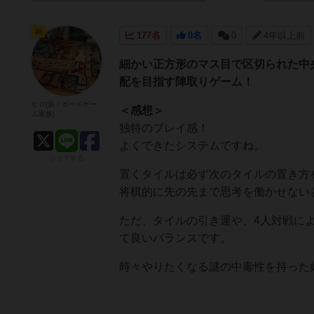
神
177名
0名
0
4年以上前
細かい正方形のマス目で区切られた中
配を目指す陣取りゲーム！
ヒロ(新！ボードゲー
＜感想＞
ム家族)
独特のプレイ感！
よくできたシステムですね。
シェアする
置くタイルは必ず次のタイルの置き方
将棋的に先の先まで思考を働かせない
ただ、タイルの引き運や、4人対戦に
て良いバランスです。
時々やりたくなる謎の中毒性を持った