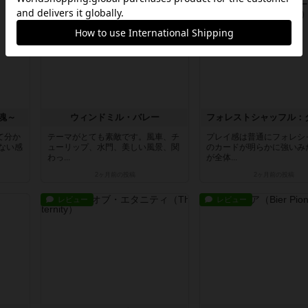
レビュー
レビュー
魂～
ウィンドミル・バレー
て分か
テーマがとても素敵です。風車、チ
プレイ感は普通にフォレシ
ない感
ューリップ、水門、美しい風景、関
のカードが明らかに強いみ
わっ...
が全体...
2ヶ月前
の投稿
2ヶ月前
の投稿
レビュー
レビュー