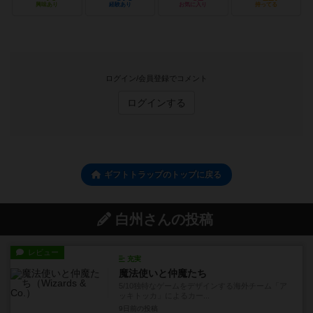
興味あり
経験あり
お気に入り
持ってる
ログイン/会員登録でコメント
ログインする
ギフトトラップのトップに戻る
白州さんの投稿
レビュー
充実
魔法使いと仲魔たち
5/10独特なゲームをデザインする海外チーム「ア
ッキトッカ」によるカー...
9日前
の投稿