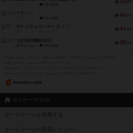
52
PT
紹介文なし
1件の投稿
ラピード
46
PT
紹介文なし
1件の投稿
ザ・フラッフィー・ライト
44
PT
紹介文なし
0件の投稿
ふたつの城の物語
39
PT
紹介文あり
6件の投稿
※Apple、Apple のロゴ は、米国および他の国々で登録されたApple Inc.の商標です。
※App Store は、Apple Inc.のサービスマークです。
※Android は、グーグル インコーポレイテッドの商標または登録商標です。
※Google Play とそのロゴは、Google Inc.の商標または登録商標です。
ボドゲーマTOP
ボードゲームを検索する
ボードゲームの新着レビュー