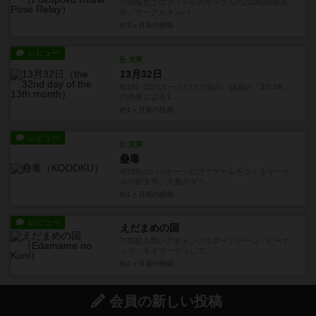
7/10偏見プロフィールのサークルの2026GM春新
作。サークルメンバ...
約1ヶ月前
の投稿
レビュー
充実
13月32日
6/101~32のカードだけで面白い話題の「32LDK」
の作者による1...
約1ヶ月前
の投稿
レビュー
充実
蠱毒
4/10缶のパッケージだけでゲームをつくるサーク
ルの処女作。大量のダイ...
約1ヶ月前
の投稿
レビュー
えだまめの国
7/10超人気レアギャンブルボードゲーム「ピーナ
ッツ」をオマージュして...
約1ヶ月前
の投稿
会員の新しい投稿