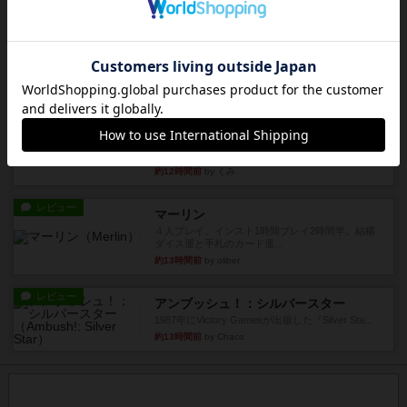
パーミッド
おばあちゃんは猫が大好きです!しかし、あまりに
も多くの猫を飼っているた...
約12時間前
by jurong
レビュー
画像付き
オラパ・マイン
お気に入りのplayte製です。オラパスペースから
やり、気に入りました...
約12時間前
by くみ
レビュー
マーリン
４人プレイ。インスト1時間プレイ2時間半。結構
ダイス運と手札のカード運...
約13時間前
by oliber
レビュー
アンブッシュ！：シルバースター
1987年にVictory Gamesが出版した『Silver Sta...
約13時間前
by Chaco