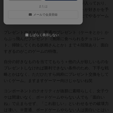
これでもかという大量のプレゼントカードが入っており、
または
それが９枚並べられて、誰がどのプレゼントが好きかを予
メールで会員登録
想するという超リア充ゲーム。ゲーマー同士でやるゲーム
ではないね笑
プレゼントのネタが、普通のプレゼント（ケーキとか）か
しばらく表示しない
らぶっ飛んだプレゼント（無限に食べられるチョコレー
ト、掃除してくれる妖精さんとか）まで４段階あり、面白
すぎるのがこのゲームの特徴。
自分の好きなものを当ててもらう＋他の人が欲しいものを
プレゼントしなければ勝利できない条件のため、下手な戦
略とかはなく、ただひたすら純粋にプレゼント交換をして
いくゲーム。ますますゲーマー向けじゃないね笑
コンポーネントのクオリティが抜群に素晴らしく、女子ウ
ケは間違いなく、ボードゲームやらない人でも「面白い
ね」で止まらせず、「これ欲しい」といわせるその破壊力
は凄い。※普通、ボードゲームやらない人は面白いとはい