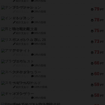
紹介文あり
1件の投稿
テンプテーション
79
PT
紹介文なし
2件の投稿
インドネシア
78
PT
紹介文あり
2件の投稿
宵と暁の呪文書
75
PT
紹介文あり
8件の投稿
リスボン・トラム 28
73
PT
紹介文あり
9件の投稿
アマナイト
73
PT
紹介文なし
1件の投稿
ブラヴェスト
66
PT
紹介文なし
1件の投稿
スペクタキュラー
60
PT
紹介文なし
1件の投稿
スモールワールド
59
PT
紹介文あり
13件の投稿
ギャンブラー
58
PT
紹介文なし
2件の投稿
Bitter End ブタペスト救出作戦