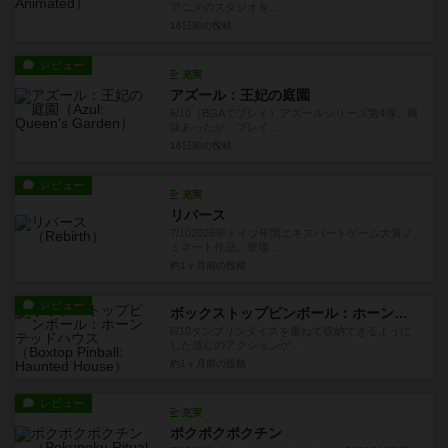
アニメのスタジオを...
16日前
の投稿
レビュー
充実
アズール：王妃の庭園
6/10（BGAでプレイ）アズールシリーズ第4弾。興
味あったが、プレイ...
16日前
の投稿
レビュー
充実
リバース
7/102026年ドイツ年間エキスパートゲーム大賞ノ
ミネート作品。登場...
約1ヶ月前
の投稿
レビュー
ボックストップピンボール：ホーンテッドハウス
6/10タンブリンダイスを重ねて収納できるように
した感じのアクションゲ...
約1ヶ月前
の投稿
レビュー
充実
ポクポクポクチン