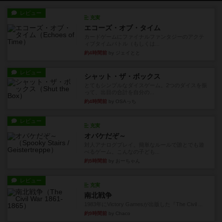
レビュー
充実
エコーズ・オブ・タイム
カードゲームにファイナルファンタジーのアクテ
ィブタイムバトル（もしくは...
約4時間前
by ジェイとと
レビュー
シャット・ザ・ボックス
とてもシンプルなダイスゲーム。2つのダイスを振
って、出目の合計を自分の...
約4時間前
by OSAっち
レビュー
充実
オバケだぞ～
対人アナログプレイ。簡単なルールで誰とでも遊
べるゲーム。こんなの子ども...
約5時間前
by おーちゃん
レビュー
充実
南北戦争
1983年にVictory Gamesが出版した『The Civil ...
約9時間前
by Chaco