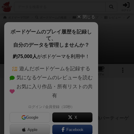
ログイン
閉じる
ボドゲーマTOP
ボードゲームの検索
ギフトトラップ
レビュー
白
ボードゲームのプレイ履歴を記録し
て、
ギフトトラップ
自分のデータを管理しませんか？
白州さんのレビュー
約75,000人
がボドゲーマを利用中！
遊んだボードゲームを記録する
2
7
25
トップ
画像
動画
レビュー
カフェ
気になるゲームのレビューを読む
お気に入り作品・所有リストの共
334名
1名
0
8年以上前
有
レーティングが非公開に設定されたユーザー
9/10
ログイン / 会員登録（10秒）
Google
X
合コンでヒット間違いなしのプレゼント交換パーティーゲ
ーム。
Apple
Facebook