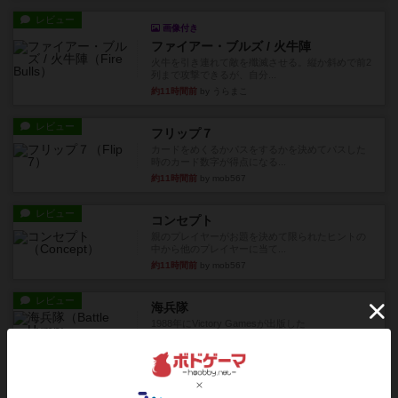
レビュー
画像付き
ファイアー・ブルズ / 火牛陣
火牛を引き連れて敵を殲滅させる。縦か斜めで前2
列まで攻撃できるが、自分...
約11時間前
by うらまこ
レビュー
フリップ７
カードをめくるかパスをするかを決めてパスした
時のカード数字が得点になる...
約11時間前
by mob567
レビュー
コンセプト
親のプレイヤーがお題を決めて限られたヒントの
中から他のプレイヤーに当て...
約11時間前
by mob567
レビュー
海兵隊
1988年にVictory Gamesが出版した
『Leathernec...
約12時間前
by Chaco
ルール/インスト
画像付き
充実