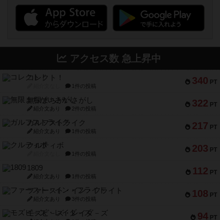
アクセス数 急上昇中
コレクト！
340
PT
紹介文なし
1件の投稿
無限まちがいさがし
322
PT
紹介文あり
2件の投稿
ガルフストライク
217
PT
紹介文あり
1件の投稿
クルティボ
203
PT
紹介文なし
1件の投稿
1809
112
PT
紹介文あり
1件の投稿
ファースト・イン・フライト
108
PT
紹介文あり
3件の投稿
モズビ－ズ・レイダ－ズ
94
PT