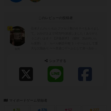
このレビューの投稿者
読者さんのいいねとアクセス数のモチベもありまし
神
て、おかげさまで50万PV達成しました！ありがと
うございます！ 【評価基準】（随時、気が向いた
ら更新） １：ルール解読不能 ２：ゲームとして重
大な欠陥あり 〜〜普通にゲームとして遊べるかど
白州
うかの境目〜〜 ...
シェアする
マイボードゲーム登録者
70
376
52
227