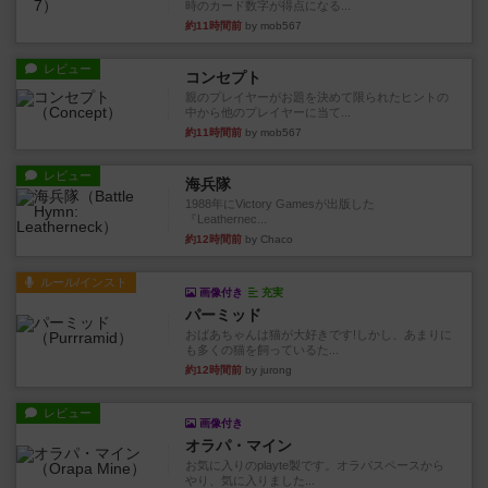
時のカード数字が得点になる...
約11時間前
by mob567
レビュー
コンセプト
親のプレイヤーがお題を決めて限られたヒントの
中から他のプレイヤーに当て...
約11時間前
by mob567
レビュー
海兵隊
1988年にVictory Gamesが出版した
『Leathernec...
約12時間前
by Chaco
ルール/インスト
画像付き
充実
パーミッド
おばあちゃんは猫が大好きです!しかし、あまりに
も多くの猫を飼っているた...
約12時間前
by jurong
レビュー
画像付き
オラパ・マイン
お気に入りのplayte製です。オラパスペースから
やり、気に入りました...