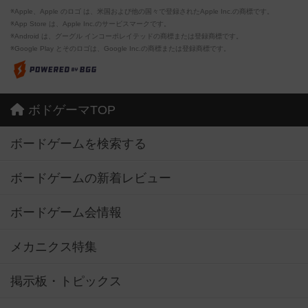
※Apple、Apple のロゴ は、米国および他の国々で登録されたApple Inc.の商標です。
※App Store は、Apple Inc.のサービスマークです。
※Android は、グーグル インコーポレイテッドの商標または登録商標です。
※Google Play とそのロゴは、Google Inc.の商標または登録商標です。
ボドゲーマTOP
ボードゲームを検索する
ボードゲームの新着レビュー
ボードゲーム会情報
メカニクス特集
掲示板・トピックス