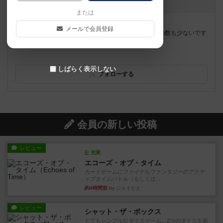
[NEW] 初心者歓迎です！（2019年09月14日 17時57分）
または
遊べるボードゲーム
151個
メールで会員登録
小手指駅から歩いて五分くらいです。まだまだゲームの数も少ないです
が、遊びに来てください。
しばらく表示しない
フォローする
会員の新しい投稿
レビュー
充実
エコーズ・オブ・タイム
カードゲームにファイナルファンタジーのアクテ
ィブタイムバトル（もしくは...
約4時間前
by ジェイとと
レビュー
シャット・ザ・ボックス
とてもシンプルなダイスゲーム。2つのダイスを振