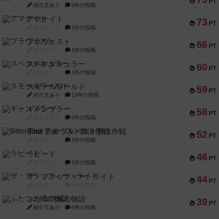
PT
紹介文あり
9件の投稿
アマナイト
73
PT
紹介文なし
1件の投稿
ブラヴェスト
66
PT
紹介文なし
1件の投稿
スペクタキュラー
60
PT
紹介文なし
1件の投稿
スモールワールド
59
PT
紹介文あり
13件の投稿
ギャンブラー
58
PT
紹介文なし
2件の投稿
Bitter End ブタペスト救出作戦
52
PT
紹介文なし
1件の投稿
ラピード
46
PT
紹介文なし
1件の投稿
ザ・フラッフィー・ライト
44
PT
紹介文なし
0件の投稿
ふたつの城の物語
39
PT
紹介文あり
6件の投稿