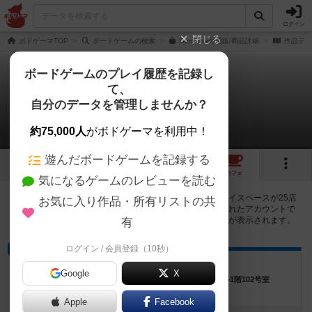
ログイン
閉じる
ボドゲーマTOP
ボードゲームの検索
Geminoaの通販/商品詳細
作品デー
ボードゲームのプレイ履歴を記録し
て、
ジェミノア
自分のデータを管理しませんか？
25店のカフェ/スペースが提供中
約75,000人
がボドゲーマを利用中！
遊んだボードゲームを記録する
1
9
25
トップ
画像
動画
レビュー
カフェ
気になるゲームのレビューを読む
ジェミノアで遊ぶことができるボードゲームカフェ・プレイスペースが25店
お気に入り作品・所有リストの共
登録されています。公開プロフィールの都道府県が設定されたアカウントで
ログインすると、同じ都道府県内の店舗に絞り込むボタンが表示されます。
有
ログイン / 会員登録（10秒）
バー
料理店wildcat
Google
X
埼玉県所沢市小手指町1-22-13小手指町ファランドール1階102号室
Apple
Facebook