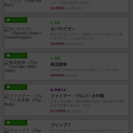
って、出目の合計を自分の...
約4時間前
by OSAっち
レビュー
充実
オバケだぞ～
対人アナログプレイ。簡単なルールで誰とでも遊
べるゲーム。こんなの子ども...
約5時間前
by おーちゃん
レビュー
充実
南北戦争
1983年にVictory Gamesが出版した『The Civil ...
約9時間前
by Chaco
レビュー
画像付き
ファイアー・ブルズ / 火牛陣
火牛を引き連れて敵を殲滅させる。縦か斜めで前2
列まで攻撃できるが、自分...
約11時間前
by うらまこ
レビュー
フリップ７
カードをめくるかパスをするかを決めてパスした