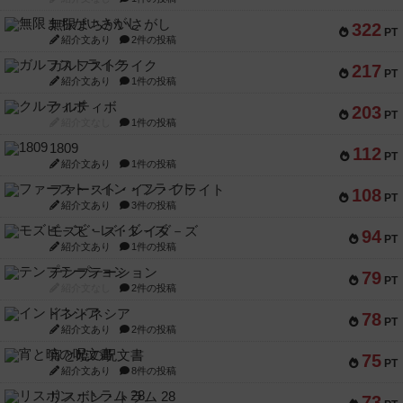
無限まちがいさがし
322
PT
紹介文あり
2件の投稿
ガルフストライク
217
PT
紹介文あり
1件の投稿
クルティボ
203
PT
紹介文なし
1件の投稿
1809
112
PT
紹介文あり
1件の投稿
ファースト・イン・フライト
108
PT
紹介文あり
3件の投稿
モズビ－ズ・レイダ－ズ
94
PT
紹介文あり
1件の投稿
テンプテーション
79
PT
紹介文なし
2件の投稿
インドネシア
78
PT
紹介文あり
2件の投稿
宵と暁の呪文書
75
PT
紹介文あり
8件の投稿
リスボン・トラム 28
73