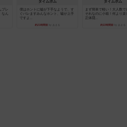
タイムボム
タイムボム
んプレ
僕はホントに嘘が下手なようで、す
まず簡単で軽い！大人数で
。なん
ぐバレますみんなホント、嘘が上手
それなのに小箱！何より楽
ですよ...
正体隠...
約21時間前
by あまる
約22時間前
by あまる