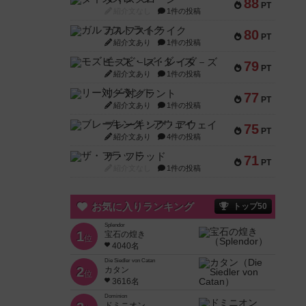
88
PT
紹介文なし
1件の投稿
ガルフストライク
80
PT
紹介文あり
1件の投稿
モズビ－ズ・レイダ－ズ
79
PT
紹介文あり
1件の投稿
リー対グラント
77
PT
紹介文あり
1件の投稿
ブレーキング・アウェイ
75
PT
紹介文あり
4件の投稿
ザ・フラッド
71
PT
紹介文なし
1件の投稿
お気に入りランキング
トップ50
Splendor
1
宝石の煌き
位
4040名
Die Siedler von Catan
2
カタン
位
3616名
Dominion
ドミニオン