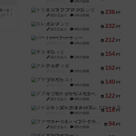
紹介文なし
1件の投稿
トリオンフ ア マレンゴ
遊べる！
236
PT
しい！！
紹介文あり
1件の投稿
エレメンツ
232
PT
紹介文あり
4件の投稿
バー！パーティー
212
PT
紹介文なし
1件の投稿
ギョッと
154
PT
紹介文あり
1件の投稿
クルティボ
152
PT
紹介文なし
1件の投稿
ブラヴェスト
140
PT
紹介文なし
1件の投稿
ドブル：ポケットモンスター
122
PT
紹介文あり
4件の投稿
ジャンヌ・ダルク-オルレアン ドロー＆ライト
118
PT
紹介文なし
5件の投稿
ファースト・イン・フライト
94
PT
紹介文あり
3件の投稿
ダイススローン