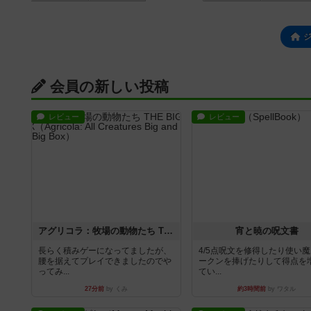
会員の新しい投稿
レビュー
レビュー
アグリコラ：牧場の動物たち THE BIG BOX
宵と暁の呪文書
長らく積みゲーになってましたが、
4/5点呪文を修得したり使い
腰を据えてプレイできましたのでや
ークンを捧げたりして得点を
ってみ...
てい...
27分前
by くみ
約3時間前
by ワタル