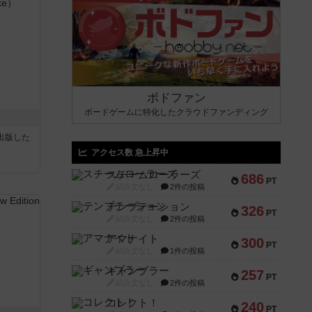
ボドファン
ボードゲームに特化したクラウドファンディング
ク
sが出版した
アクセス数 急上昇中
スチームローラーズ
686
PT
紹介文なし
2件の投稿
テンプテーション
326
PT
紹介文なし
2件の投稿
アマナイト
300
PT
紹介文なし
1件の投稿
ギャンブラー
257
PT
紹介文なし
2件の投稿
コレクト！
240
PT