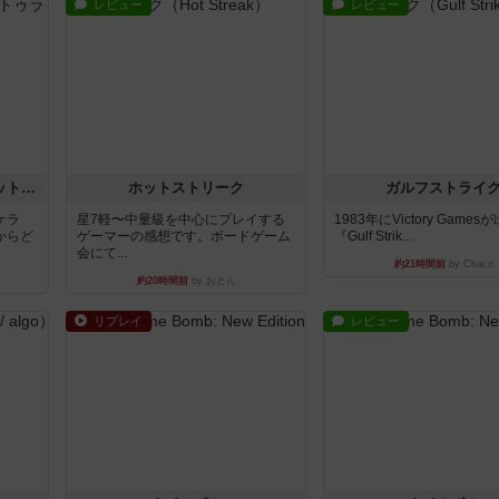
レビュー
レビュー
チケットトゥライド / チケットトゥライドアメリカ
ホットストリーク
ガルフストライ
ケラ
星7軽〜中量級を中心にプレイする
1983年にVictory Game
からど
ゲーマーの感想です。ボードゲーム
『Gulf Strik...
会にて...
約21時間前
by Chaco
約20時間前
by おとん
リプレイ
レビュー