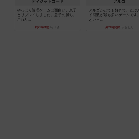
ディジットコード
アルゴ
やっぱり論理ゲームは面白い。息子
アルゴがとても好きで、たぶ
とリプレイしました。息子の勝ち。
イ回数が最も多いゲームです
これリ...
といっ...
約21時間前
by くみ
約21時間前
by おとん