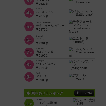
3
位
2528名
Battle Line
4
バトルライン
位
2377名
Terraforming Mars
5
テラフォーミングマーズ
位
2370名
6 nimmt!
6
ニムト
位
2201名
Carcassonne
7
カルカソンヌ
位
2190名
Wingspan
8
ウイングスパン
位
2149名
Azul
9
アズール
位
1903名
興味ありランキング
トップ50
SCYTHE
1
サイズ -大鎌戦役-
位