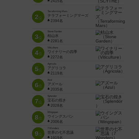
2415名
Terraforming Mars
2
テラフォーミングマーズ
位
2394名
Stone Garden
3
枯山水
位
2281名
Viticulture
4
ワイナリーの四季
位
2272名
Agricola
5
アグリコラ
位
2119名
Azul
6
アズール
位
2035名
Splendor
7
宝石の煌き
位
2028名
Wingspan
8
ウイングスパン
位
2006名
7 Wonders
9
世界の七不思議
位
1919名