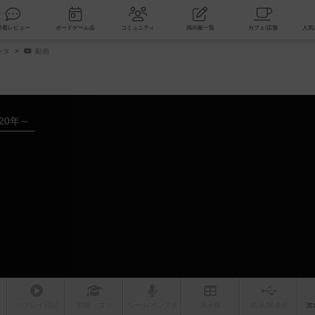
索
新着レビュー
ボードゲーム会
コミュニティ
掲示板一覧
ータ
動画
020年～
リプレイ
日記
戦略
・コツ
ルール
/インスト
掲示板
拡張/関連
作
次