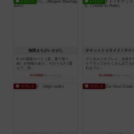
レビュー
レビュー
無限まちがいさがし
6つの場面カード（表、裏で違う
デジタルソロプレイ。元祖チ
絵）が何枚かあり、そのうち3つ選
イ？マップがたくさん出てる
んで、同...
れをプレ...
約12時間前
by ジェイとと
約14時間前
by おーちゃん
リプレイ
リプレイ