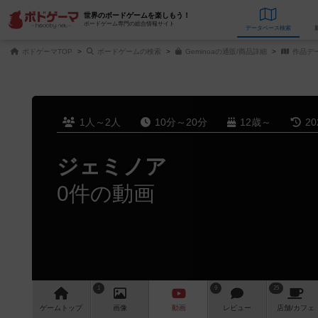
世界のボードゲームを楽しもう！
ボードゲーム専門の総合情報サイト
データベース
検
ボドゲーマTOP
ボードゲームの検索
Geminoaの通販/商品詳細
作品デ
1人～2人
10分～20分
12歳～
2
ジェミノア
0件の動画
1
9
25
ゲーム
トップ
画像
動画
レビュー
店舗/
カフェ