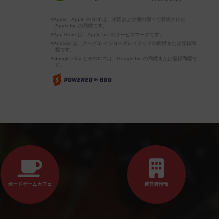
※Apple、Apple のロゴ は、米国および他の国々で登録された
Apple Inc.の商標です。
※App Store は、Apple Inc.のサービスマークです。
※Android は、グーグル インコーポレイテッドの商標または登録商
標です。
※Google Play とそのロゴは、Google Inc.の商標または登録商標で
す。
ボードゲームカフェ
運営者情報