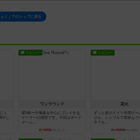
ジェミノアのトップに戻る
レビュー
レビュー
ワンラウンド
花火
魔にト
星5軽〜中量級を中心にプレイする
ずっと前のドイツ年間ゲー
増やし
ゲーマーの感想です。今回はボード
がら、シンプルで簡単な小
ゲーム...
今でも...
約7時間前
by おとん
約10時間前
by tamio